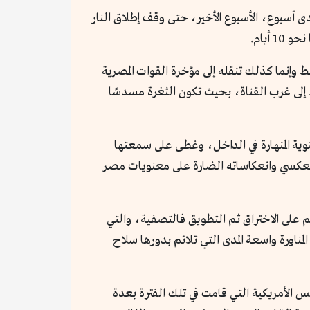
 من المعركة، وامتدت على مدى أسبوع، الأسبوع الأخير، حتى وقف إطلاق النار
إنما كذلك تنقله إلى مؤخرة القوات المصرية
ء إلى غرب القناة، بحيث تكون الثغرة مسدسًا
عنوية المنهارة في الداخل، وغطى على سمعتها
 العكسي وانعكاساته الضارة على معنويات مصر
 الثغرة بأنها «سلاح إسرائيل المفضل»: استراتيجية الاقتراب غير المباشر indirect approach القائم على الاختراق ثم التطويق فالتصفية، والتي
عنصر المفاجأة وتكتيك المناورة واسعة المدى التي تلائم بدورها سلاح
 الأمريكية التي قامت في تلك الفترة بعدة