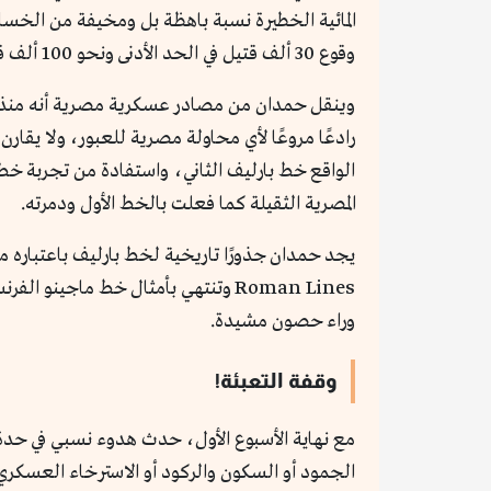
وقوع 30 ألف قتيل في الحد الأدنى ونحو 100 ألف قتيل عند تقديرات أخرى، كما ذهب البعض إلى أن العبور في مجمله سيكون عملية انتحارية.
وينقل حمدان من مصادر عسكرية مصرية أنه منذ ا
رادعًا مروعًا لأي محاولة مصرية للعبور، ولا يقارن
الواقع خط بارليف الثاني، واستفادة من تجربة خط با
المصرية الثقيلة كما فعلت بالخط الأول ودمرته.
يجد حمدان جذورًا تاريخية لخط بارليف باعتباره م
Roman Lines وتنتهي بأمثال خط ماجي
وراء حصون مشيدة.
وقفة التعبئة!
مع نهاية الأسبوع الأول، حدث هدوء نسبي في حدة
الجمود أو السكون والركود أو الاسترخاء العسكر