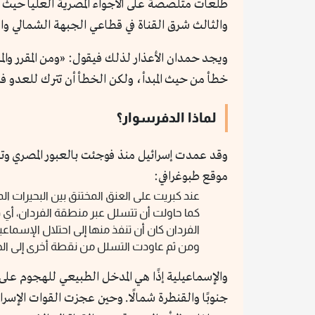
طلعات متلصصة على الأجواء المصرية العليا حيث رص
والثالث شرق القناة في قطاعي الجبهة الشمالي وال
ويجد حمدان الأعذار لذلك فيقول: «ومن المقرر وا
خطأ من حيث المبدأ، ولكن الخطأ أن تترك للعدو فر
لماذا الدفرسوار؟
وقد عمدت إسرائيل منذ فوجئت بالعبور المصري وتدم
موقع طبوغرافي:
عند كبريت على العنق المختنق بين البحيرات ا
كما حاولت أن تتسلل عبر منطقة الفردان، أي ف
الفردان كان أن تنفذ منها إلى احتلال الإسما
ومن ثم عاودت التسلل من نقطة أخرى إلى الجنوب
والإسماعيلية إذًا هي المدخل الطبيعي للهجوم على 
جنوبًا والقنطرة شمالًا. وحين عجزت القوات الإسرائي