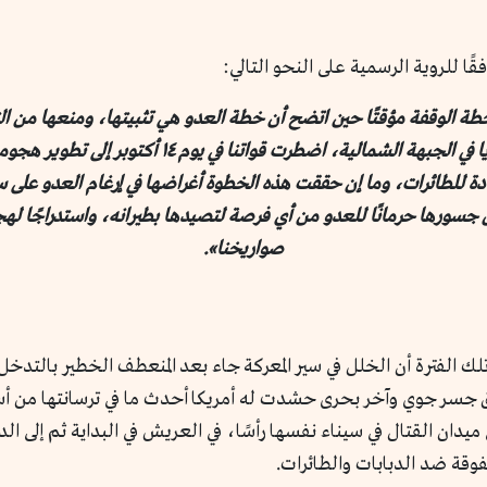
ا للروية الرسمية على النحو التالي:
ة الوقفة مؤقتًا حين اتضح أن خطة العدو هي تثبيتها، ومنعها من التق
ثقله إلينا. ولهذا، وتخفيفًا لضغط العدو على سوريا ف
ادة للطائرات، وما إن حققت هذه الخطوة أغراضها في إرغام العدو على
 جسورها حرمانًا للعدو من أي فرصة لتصيدها بطيرانه، واستدراجًا له
صواريخنا».
 الفترة أن الخلل في سير المعركة جاء بعد المنعطف الخطير بالتدخل ال
سر جوي وآخر بحرى حشدت له أمريكا أحدث ما في ترسانتها من أسل
ميدان القتال في سيناء نفسها رأسًا، في العريش في البداية ثم إلى ال
وقة ضد الدبابات والطائرات.