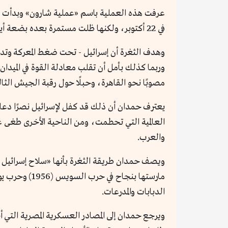
في 22 أكتوبر، ولكنها ظلت مستمرة بعده بضعة أيام أخرى في تلاعب بالقانون الدولي. وهي بهذا قد استغرقت في جملتها نحو 10 أيام.
وهدف الثغرة أن إسرائيل - تحت ضغط المعركة وتد
وربما كذلك بأمل أن تقلب معادلة القوة في الميدا
مصوبًا نحو القاهرة، وحبلًا حول رقبة الجيش الثا
يعترف حمدان أن ذلك قد كفل لإسرائيل نصرًا دعائيًا
العالمية التي تحطمت، ومن الناحية الأخرى طغى ع
والعرب.
الدبابات والمدرعات.
ويرجع حمدان إلى المصادر العسكرية المصرية التي 