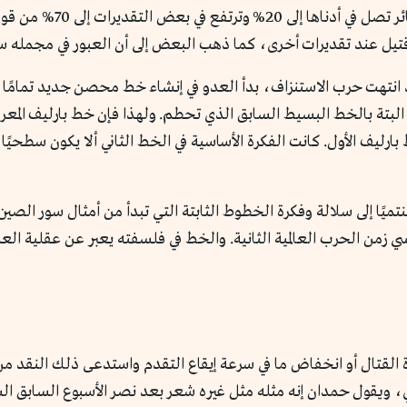
المائية الخطيرة نسبة باهظ
نتهت حرب الاستنزاف، بدأ العدو في إنشاء خط محصن جديد تمامًا 
 البتة بالخط البسيط السابق الذي تحطم. ولهذا فإن خط بارليف المعروف
رليف الأول. كانت الفكرة الأساسية في الخط الثاني ألا يكون سطحيًا ب
نتميًا إلى سلالة وفكرة الخطوط الثابتة التي تبدأ من أمثال سور الص
نو الفرنسي زمن الحرب العالمية الثانية. والخط في فلسفته يعبر عن عقلية
 القتال أو انخفاض ما في سرعة إيقاع التقدم واستدعى ذلك النقد م
ي، ويقول حمدان إنه مثله مثل غيره شعر بعد نصر الأسبوع السابق ا