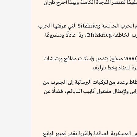
ًا لعنصر المفاجأة الكاملة وبهذا أخرج طيران
وبعد أن عاش الجيش المصري 6 سنوات فيما يشبه حرب الخنادق القديمة التي عرفتها الحرب العالمية الأولى في أوربا، ثم الحرب الجالسة Sitzkrieg التي عرفتها الحرب
العالمية الثانية وفيها يتراشق الطرفان من مواقع ثابتة إلا من عنصر الطيران المتحرك جاءت أكتوبر لتسجل قطعة من الحرب الخاطفة Blitzkrieg، ردًا عادلًا ومشروعًا
وفي ذات اللحظة التي انقضت فيها الطائرات المصرية على أهدافها في أعماق العدو انطلقت المدفعية الثقيلة بعيدة المدى (2000 مدفع) بتدمير وإسكات مدافع ورشاشات
ة للقناة وخط بارليف.
طاط وعدد من المركبات البرمائية إلى الجنوب من
رابي ولإبطال مفعول أنابيب النابالم، فضلًا عن
العسكرية السائدة والمقررة تقدر لعبور الموانع