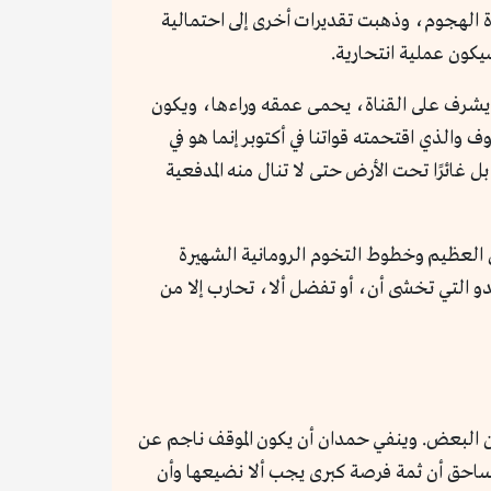
ة بل ومخيفة من الخسائر تصل في أدناها إلى 20% وترتفع في بعض التقديرات إلى 70% من قوة الهجوم، وذهبت تقديرات أخرى إلى احتمالية
يشرف على القناة، يحمى عمقه وراءها، ويكون
 والذي اقتحمته قواتنا في أكتوبر إنما هو في
ل غائرًا تحت الأرض حتى لا تنال منه المدفعية
ين العظيم وخطوط التخوم الرومانية الشهيرة
 العدو التي تخشى أن، أو تفضل ألا، تحارب إلا من
ن البعض. وينفي حمدان أن يكون الموقف ناجم عن
لساحق أن ثمة فرصة كبرى يجب ألا نضيعها وأن