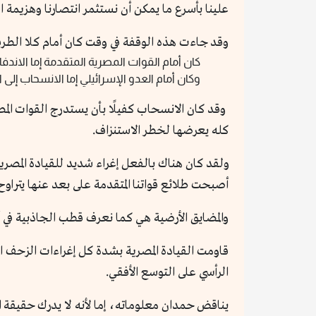
علينا بأسرع ما يمكن أن نستثمر انتصارنا وهزيمة ال
وقد جاءت هذه الوقفة في وقت كان أمام كلا الطر
كان أمام القوات المصرية المتقدمة إما الاندفا
وكان أمام العدو الإسرائيلي إما الانسحاب إل
وقد كان الانسحاب كفيلًا بأن يستدرج القوات ال
كله يعرضها لخطر الاستنزاف.
ولقد كان هناك بالفعل إغراء شديد للقيادة المصري
أصبحت طلائع قواتنا المتقدمة على بعد عنها يتراوح بين 50-150 كم منها في بعض ال
والمضايق الأرضية هي كما نعرف قطب الجاذبية في 
قاومت القيادة المصرية بشدة كل إغراءات الزحف 
الرأسي على التوسع الأفقي.
يناقض حمدان معلوماته، إما لأنه لا يدرك حقيقة الم