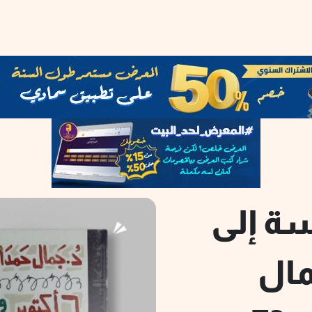
سة إلى
مال