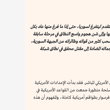
دم ليتفرغ لسوريا، حتى إذا ما فرغ منها عاد بكل
ي الجبهة الشمالية، اضطرت قواتنا في يوم ١٤ أكتوبر إلى تطوير هجومها وإلى شن هجوم واسع النطاق في مرحلة سابقة
 سحب كثير من قواته وطائراته من الجبهة السورية،
جماته المضادة إلى مقتل محقق في نطاق شبكة
أمريكي المباشر. فقد بدأت الإمدادات الأمريكية
حة متطورة جمعت من القواعد الأمريكية في
دفرسوار بطواقم أمريكية كاملة، والمفهوم أن هذه