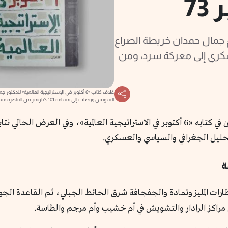
7
م جمال حمدان خريطة الصراع
سكري إلى معركة سرد، ومن
غلاف كتاب «6 أكتوبر في الإستراتيجية العالمية» لل
السويس ووصلت إلى مسافة 101 كيلومتر من القاهرة فيما عرف بثغرة الدفرسوار (من أرشيف صور جيش الدفاع الإسرائيلي)
لأهم فصول جمال حمدان في كتابه «6 أكتوبر في الاستراتيجية العالمية»، وفي
لتحليل الجغرافي والسياسي والعسكري.
ة
رات المليز وتمادة والجفجافة شرق الحائط الجبلي، ثم القاعدة الج
مراكز الرادار والتشويش في أم خشيب وأم مرجم والطاسة.