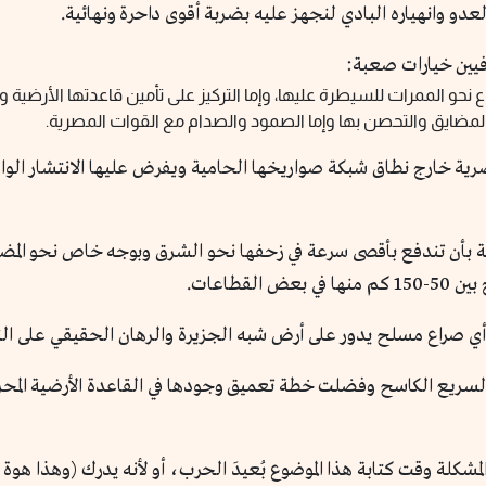
عدو وانهياره البادي لنجهز عليه بضربة أقوى داحرة ونهائية.
فيين خيارات صعبة:
ع نحو الممرات للسيطرة عليها، وإما التركيز على تأمين قاعدتها الأرضية و
ى المضايق والتحصن بها وإما الصمود والصدام مع القوات المصرية.
مصرية خارج نطاق شبكة صواريخها الحامية ويفرض عليها الانتشار ال
ة بأن تندفع بأقصى سرعة في زحفها نحو الشرق وبوجه خاص نحو المضايق
قطاعات.
أي صراع مسلح يدور على أرض شبه الجزيرة والرهان الحقيقي على الن
السريع الكاسح وفضلت خطة تعميق وجودها في القاعدة الأرضية المح
شكلة وقت كتابة هذا الموضوع بُعيدَ الحرب، أو لأنه يدرك (وهذا هوة ا