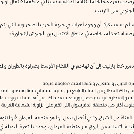
دت ثغرة مخلخلة الكثافة الدفاعية نسبيًا في منطقة الانتقال أو جبه
جنوبي على الترتيب.
لمسلم به عسكريًا أن وجود ثغرات في جبهة الحرب الصحراوية التي يت
صة استغلاله، خاصة في مناطق الانتقال بين الجيوش المتجاورة».
ير خط بارليف إلى أن تهاجم في القطاع الأوسط بضراوة بالطيران والم
لمرة الكبرى والصغرى ولكنها لاقت مقاومة عنيفة
ي ذلك القطاع من القناة الواقع بين بحيرة التمساح جنوبًا ومضيق القن
عيلية والقنطرة غرب ثم حصار بورسعيد بعد ذلك. غير أنها فشلت وردت على
 أكثر هي منطقة الدفرسوار، التي تقع على الزاوية الشمالية الغربية لل
القناة من الشرق. وثاني أفضل بديل لها هو منطقة الفردان لأنها تتوسط
لية المتسللة عن المروق عبر منطقة الفردان، وجدت الثغرة البديلة في ا