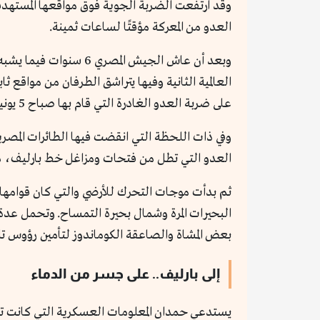
وقد ارتفعت الضربة الجوية فوق مواقعها المستهدفة
العدو من المعركة مؤقتًا لساعات ثمينة.
على ضربة العدو الغادرة التي قام بها صباح 5 يونيو 1967.
العدو التي تطل من فتحات ومزاغل خط بارليف، مم
ثم بدأت موجات التحرك للأرضي والتي كان قوامها سلا
البحيرات المرة وشمال بحيرة التمساح. وتحمل عدة آل
بعض المشاة والصاعقة الكوماندوز لتأمين رؤوس تل
إلى بارليف.. على جسر من الدماء
يستدعي حمدان المعلومات العسكرية التي كانت تحذر 