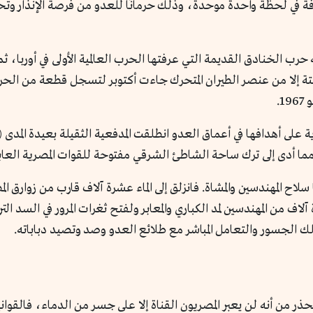
 في لحظة واحدة موحدة، وذلك حرمانًا للعدو من فرصة الإنذار وتحقيق
ا أدى إلى ترك ساحة الشاطئ الشرقي مفتوحة للقوات المصرية العابر
ح المهندسين والمشاة. فانزلق إلى الماء عشرة آلاف قارب من زوارق الم
اف من المهندسين لمد الكباري والمعابر ولفتح ثغرات المرور في السد الت
ك الجسور والتعامل المباشر مع طلائع العدو وصد وتصيد دباباته.
من أنه لن يعبر المصريون القناة إلا على جسر من الدماء، فالقوانين 