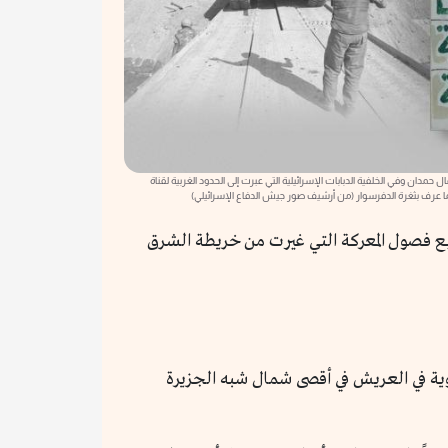
دكتور جمال حمدان وفي الخلفية الدبابات الإسرائيلية التي عبرت إلى الحدود الغربية لقناة
 العرض الحالي نتابع فصول المعركة التي غيرت من خريطة الشرق
وية في العريش في أقصى شمال شبه الجزيرة