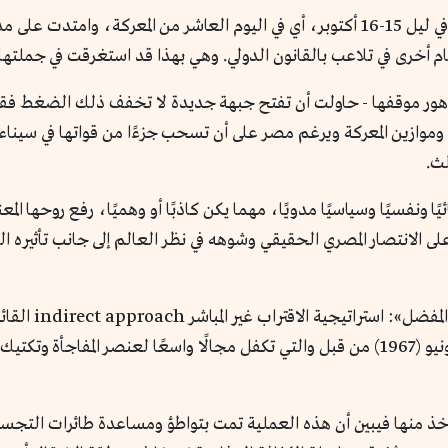
عرفت هذه العملية باسم «عملية شارون» وبدأت في ليل 15-16 أكتوبر، أي في اليوم العاشر
هور موقفها - حاولت أن تفتح جبهة جديدة لا تخفف ذلك الضغط فقط و
ن وموازين المعركة ويرغم مصر على أن تسحب جزءًا من قواتها في سينا
لث.
 ونفسيًا وسياسيًا مدويًا، مهما يكن كاذبًا أو وهميًا، رفع روحها الم
لى الانتصار المصري الحقيقي وشوهه في نظر العالم إلى جانب تأثيره
ويصف حمدان طريقة
مارستها بنجاح في حرب السويس (1956) وحرب يونيو (1967) من قبل والتي تكفل مجالًا واسعًا ل
أخذ منها فيبين أن هذه العملية تمت بتواطؤ ومساعدة طائرات التجسس