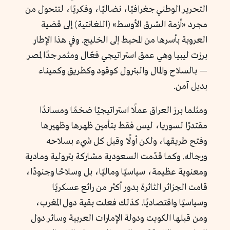
التحرير الوطني جغرافيًا، نضاليًا، وفكريًا، لتتحول من
مجرد «أزمة الشرق الأوسط» (اللغانتية) إلى قضية
العروبة بأسرها من المحيط إلى الخليج. وفي هذا الإطار
برزت ليبيا وهي عمق استراتيجي فعّال ومثمر جدًا لمصر
— بالسلاح والمال والبترول كوقود وكطريق وكميناء
بديل آمن.
ومثلما برز العراق عملًا استراتيجيًا ضخمًا ومساندًا
مقتدرًا لسوريا، ليس فقط بتأمين ظهرها وظهيرها
وفتح طريقها، ولكن أولًا وقبل كل شيء بسلاحه
ورجاله. وكما قدّمت السعودية مشاركة بترولية ومادية
ومعنوية عظيمة، سياسيًا وماليًا، بل وسلاحًا وجنودًا،
قامت الجزائر الثائرة بدور أكثر من رائع عسكريًا
وسياسيًا واقتصاديًا. كذلك فعلت بقية دول المغرب،
ومن قبلها الكويت ودولة الإمارات العربية وسائر دول