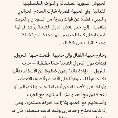
الجيوش السورية المستبدلة والقوات الفلسطينية
الفدائية. وفي الجبهة المصرية شارك السلاح الجزائري
والليبي، فضلًا عن قوات رمزية من السودان والكويت
والمغرب… إلخ. حتى بعض الدول العربية وزّعت قواتها
الرمزية على كلتا الجبهتين. إنها وحدة الدم تختلط
بوحدة التراب على خط النار.
وخارج جبهة القتال وإلى جانبها، فُتحت جبهة البترول.
فبدأت دول البترول العربية حربًا حقيقية — حرب
البترول — بإرادة ذاتية ودون ضغوط من الأشقاء. بدأتْها
فكانت عونًا لنا، وعونًا على الأعداء وأنصاف الأعداء،
وأرباحًا على الأصدقاء من أدعياء الحياد واللامبالين أو
المتعاطفين مع العدو سرًا، ألسنتهم مع العرب
وأسلحتهم مع العدو. ولا زالت المعركة مستمرة، وهي
إذا كانت تحتاج وحدها إلى وقفة خاصة مفصلة، فإن ما