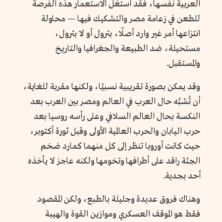
العربية نفسها، فقد استغلّ الاستعمار هذه الفرصة
للطعن في زعامة مصر والتشكيك فيها — محاولة
انتزاعها أمر غير وارد أصلًا، بترول أو لا بترول،
مستحيلة، ضد الطبيعة والجغرافيا والتاريخ
والمستقبل.
وقد يمكن بصورة تقريبية نسبيًا، ولكنها مقربة للغاية،
أن تُشبَّه حال العرب في العالم ومصر بين العرب بعد
النكسة بحال العالم السلافي وعلى رأسه روسيا بعد
حرب اليابان والحرب العالمية الأولى وقبل ثورة أكتوبر،
حيث كانت أوروبا تنظر إلى كل منهما كمارد ضخم
الجثة راقد على أطرافها وتخومها ولكنه عاجز لا يأخذه
أحد بجدية.
وهناك فروق عديدة وجليلة بالطبع، ولكن المقصود
فقط هو الموقف العسكري وموازين القوة والهيبة