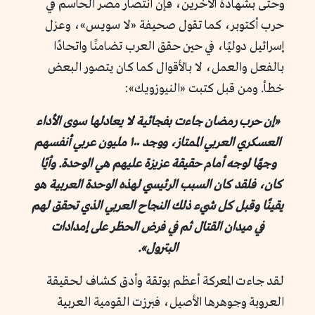
وحتى بشهادة الآخرين، فإن انتصار مصر الحاسم في
حرب أكتوبر، كما تقول صحيفة «لا سويـس»، وعزل
إسرائيل دوليًا، في حين حقق العرب تضامنًا واتحادًا
بالفعل والعمل، لا بالأقوال كما كان يتصور البعض
خطأ. ومن قبل كتبت «النيوزويك»:
«إن حرب رمضان جاءت بفجائية لا يعادلها سوى الأداء
العسكري العربي الممتاز، ووجد ١٠٠ مليون عربي أنفسهم
وجهًا لوجه أمام حقيقة عزيزة عليهم هي الوحدة. وأيًا
كان، فلقد كان السبب الرئيسي لهذه الوحدة العربية هو
يقينًا وقبل كل شيء ذلك النجاح العربي الذي تحقق لهم
في ميدان القتال ثم في فرض الحظر على إمدادات
البترول».
لقد جاءت المعركة أعظم بوتقة وأدق كشاف لحقيقة
العروبة وجوهرها الأصيل، فبرزت القومية العربية