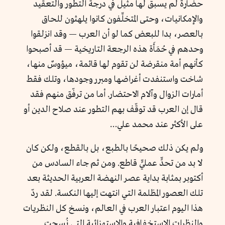
حضارة لم يسبق لها مثيل في درجة التطور والتعقيد
والإمكانيات، وحتى المتخلِّفون كانوا يلهثون للحاق
بالعصر، بدا للبعض كما لو أن العرب — وقد انزلقوا
وحدهم في حُمَأَة هذه الرجعة التاريخية — قد أصبحوا
كأنهم أمة منقرضة لن تقوم لها قائمة، ميؤوسٌ منها،
شاخت واستنفدت أغراضها ومبرر وجودها، وتلك فقط
أمارات الزوال وآلام الاحتضار. أما من ترفّق منهم فقد
قال إن العرب قد توقّف بهم التطور عند صلاح الدين أو
على الأكثر عند محمد علي…
ولم يكن ذلك صحيحًا بالطبع، بل بالقطع، ولكن كان
لا بد من تحدٍّ عمليٍّ قاطع. ومن ثم جاء السادس من
أكتوبر بمثابة بداية عصر النهضة العربية الحديثة بعد
تلك العصور المظلمة التي انتهت إليها النكسة. لقد ردّ
هذا اليوم اعتبار العرب في العالم، ونسخ كل النظريات
والنظرات الاستخفافية والاستهزائية التي نُسِجت