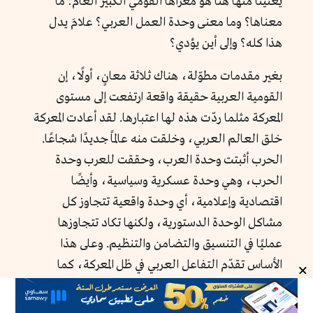
يعنينا منها هنا هو مغزاها القومي الكبير العام: ما
معناها؟ وما معنى وحدة العمل العربي؟ علامَ يدل
هذا كله؟ وإلى أين يؤدي؟
بغير مقدمات مطوّلة، هناك ثلاثة معانٍ، أولًا، إن
القومية العربية حقيقة واقعة ارتفعت إلى مستوى
المعركة مثلما ردّت هذه لها اعتبارها. لقد أعادت المعركة
خلق العالم العربي، وخلقت منه عالمًا جديدًا شجاعًا.
الحرب أثبتت وحدة العرب، وحققت للعرب وحدة
الحرب، وهي وحدة عسكرية وسياسية، وأيضًا
اقتصادية وإعلامية، أي وحدة واقعية تتجاوز كل
مشاكل الوحدة الدستورية، ولكنها تكاد تتجاوزها
عمليًا في التنسيق والتضامن والتنظيم. وعلى هذا
×
الأساس تقدّم التفاعل العربي في ظل المعركة، كما
لوحظ: من وفاق عربي إلى تضامن عربي إلى وحدة
عربية. ومن بين الكل خرجت القوة الذاتية العربية،