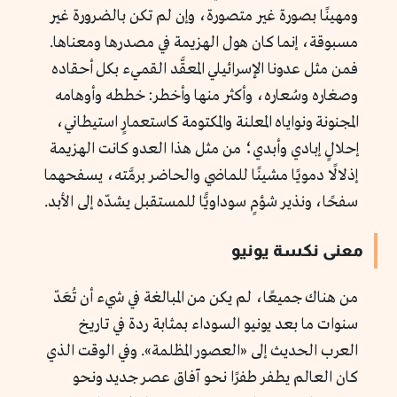
ومهينًا بصورة غير متصورة، وإن لم تكن بالضرورة غير
مسبوقة، إنما كان هول الهزيمة في مصدرها ومعناها.
فمن مثل عدونا الإسرائيلي المعقَّد القميء بكل أحقاده
وصغاره وسُعاره، وأكثر منها وأخطر: خططه وأوهامه
المجنونة ونواياه المعلنة والمكتومة كاستعمارٍ استيطاني،
إحلالٍ إبادي وأبدي؛ من مثل هذا العدو كانت الهزيمة
إذلالًا دمويًا مشينًا للماضي والحاضر برمَّته، يسفحهما
سفحًا، ونذير شؤمٍ سوداويًّا للمستقبل يشدّه إلى الأبد.
معنى نكسة يونيو
من هناك جميعًا، لم يكن من المبالغة في شيء أن تُعَدّ
سنوات ما بعد يونيو السوداء بمثابة ردة في تاريخ
العرب الحديث إلى «العصور المظلمة». وفي الوقت الذي
كان العالم يطفر طفرًا نحو آفاق عصر جديد ونحو