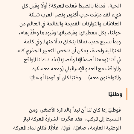
الحية، فماذا بالضبط فعلت المعركة؟ أولًا وقبل كل
شيء لقد مزقت حرب أكتوبر ونصر العرب شبكة
العلاقات والتوازنات القديمة والقائمة في العالم من
حولنا، بكل معطياتها وفرضياتها وقيودها و«نُذُرها»،
وبدأ نسيج جديد تمامًا يتخلق بدلًا منها. وفي كلمة
اختزالية واحدة، يمكن أن نلخص التغيير الجذري كله
في أننا (ومعنا أصدقاؤنا وأنصارنا) قد تبادلنا المواقع
والمواقف مع العدو الإسرائيلي (ومعه معسكره
والمتواطئون معه) — وطنيًا كان أو قوميًا أو عالميًا.
وطنيًا
فوطنيََا إذا كان لنا أن نبدأ بالدائرة الأصغر، ومن
البسيط إلى المركب، فقد فجَّرت الشرارةُ المعركةَ تيارَ
الوطنية العارمة، صافيًا، قويًا، غلّابًا. فكان نداء المعركة