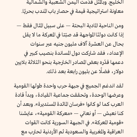
الخليج. وبالمثل قدّمت اليمن الشعبية والشمالية
معاونة استراتيجية قيمة في حصار باب المندب بحريًا.
ومن الناحية المادية البحتة — على سبيل المثال فقط —
إذا كانت دولتَا المواجهة قد صبّتا في المعركة ما لا يقل
بحال عن العشرة آلاف مليون جنيه عبر سنوات
الإعداد، فقد شاركت دول المساندة بنصيب كبير في
دعمها قدّره بعض المصادر الخارجية بنحو الثلاثة بلايين
دولار، فضلًا عن بليون رابعة بعد ذلك.
لقد اندغم الجميع في جبهة حرب واحدة طولها القومية
وعرضها الوحدة، وتحققت جماعية القيادة، وبدأ قادة
العرب كما لو كانوا «فرسان المائدة المستديرة». وبعد أن
كنا نعيش — أو نعاني — «معركة القومية»، عايشنا
«قومية المعركة». في الجبهة السورية كانت القوات
العراقية والمغربية والسعودية ثم الأردنية تحارب مع