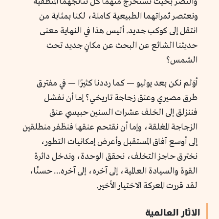
والنصر بحيث نستخرج منهما كل نتائجهما المنطقية
ونعتصر ثمراتهما الطبيعية كاملة، لكنا بمثابة من
انتقل إلى كوكب جديد. أليس هذا في النهاية معنى
حديثنا الشائع عن البحث عن مكانٍ جديد تحت
الشمس؟
أوَلم نكن بعد يوليو — كما رددنا كثيرًا — في مفترق
طرق مصيري وعنق زجاجة تاريخي؟ إما أن نفشل
فننزلق إلى الخلف عشرات السنين حبيسي عنق
الزجاجة المغلقة، وإما أن نقتحم عنقها فنظفر منطلقين
إلى أوسع آفاق المستقبل وأعرض إمكانيات التطور،
نخترق حاجز التخلف، نحقق الوحدة، وندخل دائرة
القوة والسيادة العالمية، إلى آخره، إلى آخره… حسنًا،
لقد قررت المعركة الاختيار الأخير.
الآثار العالمية