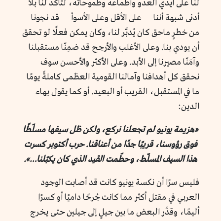
لنا على أيدي العدو وأطماعه وطموحاته، لتأكد لنا بلا
أدنى شبهة أننا — على الأقل وعلى الأسوأ — قد نجونا
من خطرٍ ماحق كان يُدبَّر لنا، وكان يمكن فعلًا لو تحقق
أن يودي بنا. وعلى الأغلب والأرجح قد ضمِنّا مستقبلنا
وآمَنّا مصيرنا إلى الأبد. وعلى الأكثر والأحسن سوف
نحقق كل أهدافنا وآمالنا القومية العظمى كاملةً يومًا
ما في المستقبل، القريب أو البعيد. أو كما يقول بهاء
الدين:
«هزيمة يونيو لم تجعلنا نركع، ولكن ظل سيفها مسلّطًا
فوق رؤوسنا، قريبًا جدًا من أعناقنا. حرب أكتوبر كسرت
هذا السيف المسلّط، وحطّمت القيد الذي كان يكبّلنا…».
فليس سرًا أن نكسة يونيو كانت قد أصابت الوجود
العربي في مقتل أكثر مما كانت جُرحًا داميًا أو كسرًا
أليمًا، وقدَّر البعض ما بين جيلٍ إلى جيلين حتى يخرج