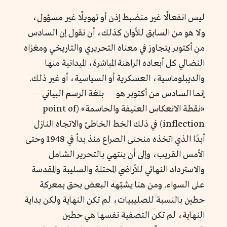
ليس انفعالًا غير منضبط إذن أو تهويلًا غير مسؤول،
ولا هو من السابق للأوان كذلك، أن نقول إن السادس
من أكتوبر يتجاوز في معناه التحريري والتاريخي ومغزاه
النضالي كل أبعاده الراهنة المباشرة، الميدانية منها
والديبلوماسية، العسكرية أو السياسية، أو غير ذلك.
إنما السادس من أكتوبر هو — بلغة الرسم البياني —
«نقطة الانعكاس العنيفة والحاسمة» (point of
inflection) في ذلك الخط الخاطئ والاتجاه النازل
أبدًا الذي اتخذه منحنى الصراع منذ بدأ في 1948 وحتى
الأمس القريب، وإلى أن ينتهي بالتحرير الشامل
والاسترداد النهائي للأراضي المحتلة والسليبة والمقدسة
على السواء. ومن هنا يشبّهه البعض بحق بمعركة
حطين بالنسبة للصليبيات، لم تكن النهاية ولكن بداية
النهاية، لم تكن التصفية نفسها هي حطين