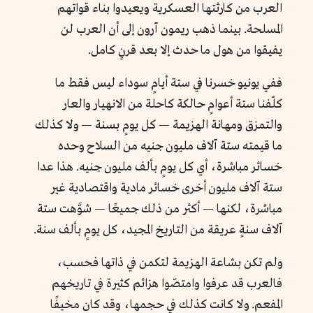
العرب من كارثتها العسكرية ويعيدوا بناء قواتهم
المسلحة. بينما ذهب ريمون آرون إلى أن العرب لن
يفيقوا من هول ما حدث إلا بعد قرنٍ كامل.
ففي يونيو خسرنا في ستة أيامٍ سوداء ليس فقط ما
كلّفنا ستة أعوامٍ حالكة كاحلة من الانهيار والعار
والتمزق ومهانة الهزيمة — كل يومٍ بسنة — ولا كذلك
ما قيمته ستة آلاف مليون جنيه من السلاح وحده
خسائر مباشرة، أي كل يومٍ بألف مليون جنيه. هذا عدا
ستة آلاف مليون أخرى خسائر مادية واقتصادية غير
مباشرة، لكنها — أكثر من ذلك جميعًا — شوَّهت ستة
آلاف سنةٍ عريقة من التاريخ المجيد، كل يومٍ بألف سنة.
ولم تكن بشاعة الهزيمة لتكمن في ذاتها فحسب،
فالعرب قد عرفوا وامتصّوا هزائم كثيرة في تاريخهم
المفعم. ولا كانت كذلك في حجمها، وقد كان مخيفًا