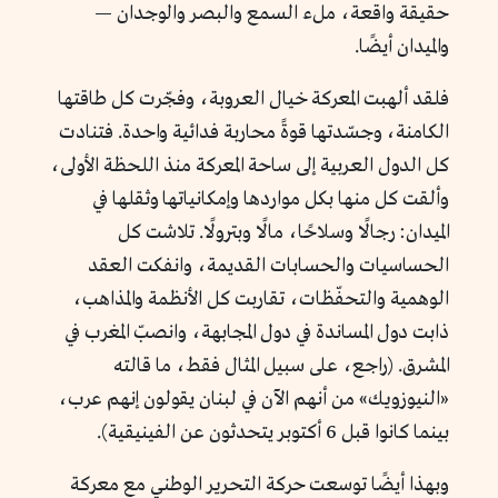
حقيقة واقعة، ملء السمع والبصر والوجدان —
والميدان أيضًا.
فلقد ألهبت المعركة خيال العروبة، وفجّرت كل طاقتها
الكامنة، وجسّدتها قوةً محاربة فدائية واحدة. فتنادت
كل الدول العربية إلى ساحة المعركة منذ اللحظة الأولى،
وألقت كل منها بكل مواردها وإمكانياتها وثقلها في
الميدان: رجالًا وسلاحًا، مالًا وبترولًا. تلاشت كل
الحساسيات والحسابات القديمة، وانفكت العقد
الوهمية والتحفّظات، تقاربت كل الأنظمة والمذاهب،
ذابت دول المساندة في دول المجابهة، وانصبّ المغرب في
المشرق. (راجع، على سبيل المثال فقط، ما قالته
«النيوزويك» من أنهم الآن في لبنان يقولون إنهم عرب،
بينما كانوا قبل 6 أكتوبر يتحدثون عن الفينيقية).
وبهذا أيضًا توسعت حركة التحرير الوطني مع معركة