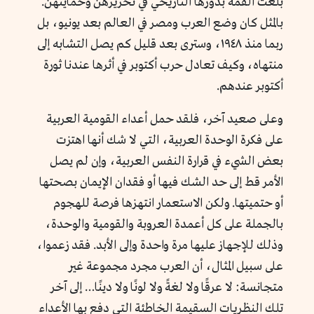
بلغت القمة بدورها التاريخي في تحريرهن وحمايتهن.
بالمثل كان وضع العرب ومصر في العالم بعد يونيو، بل
ربما منذ ١٩٤٨، وسترى بعد قليل كم يصل التشابه إلى
منتهاه، وكيف تعادل حرب أكتوبر في أثرها عندنا ثورة
أكتوبر عندهم.
وعلى صعيد آخر، فلقد حمل أعداء القومية العربية
على فكرة الوحدة العربية، التي لا شك أنها اهتزت
بعض الشيء في قرارة النفس العربية، وإن لم يصل
الأمر قط إلى حد الشك فيها أو فقدان الإيمان بصحتها
أو حتميتها. ولكن الاستعمار انتهزها فرصة للهجوم
بالجملة على كل أعمدة العروبة والقومية والوحدة،
وذلك للإجهاز عليها مرة واحدة وإلى الأبد. فقد زعموا،
على سبيل المثال، أن العرب مجرد مجموعة غير
متجانسة: لا عرقًا ولا لغةً ولا لونًا ولا دينًا… إلى آخر
تلك النظريات السقيمة الخاطئة التي دفع بها الأعداء