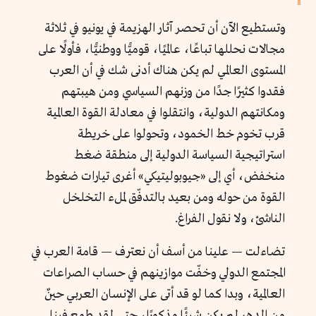
وتستطيع الآن أن تحصر آثار الهزيمة في يونيو في ثلاثة
مجالات نحللها تباعًا، عالميًا، قوميًّا ووطنيًّا، فأولًا على
المستوى العالمي لم يكن هناك أدنى شك في أن العرب
فقدوا كثيرًا جدًا من وزنهم السياسي ومن هيبتهم
ومكانتهم الدولية، وانتقلوا في معادلة القوة العالمية
قرب تخوم خط الخمود، وتحولوا على خريطة
استراتيجية السياسة الدولية إلى منطقة ضغط
منخفض، أي إلى «جيوبوليتيكي» أغرى تيارات ضغوط
القوة من حوله ومن بعيد بالتدفّق لملء التخلخل
الناشئ، ولا نقول الفراغ.
تضاءلت — علينا من أسف أن نعترف — قامة العرب في
المجتمع الدولي وخفّت موازينهم في حساب الصراعات
العالمية، وبدا كما لو قد أتى على الإنسان العربي حينٌ
من الدهر لم يكن شيئًا مذكورًا، حتى لقد طمع فينا