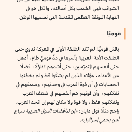
الشوائب فهي الشعب بكل أصالته، والكل هو في
النهاية البوتقة العظمى المقدسة التي نسميها الوطن.
قوميًا
بالمثل قوميًّا. لم تكد الطلقة الأولى في المعركة تدوي حتى
انطلقت الأمة العربية بأسرها في مدٍّ قوميٍّ طاغ، أذهل
حتى أنفسهم المتمرّسين، حتى أشدهم تفاؤلًا، فضلًا
عن الأعداء، هؤلاء الذين لم يشكّوا قط ولم يخطئوا
الحسابات في أن قوة العرب في وحدتهم، وضعفهم في
تفككهم، وأن قوتهم هم أنفسهم في ضعف العرب
وتفككهم فقط، ولا قوة ولا مكان لهم إن اتحد العرب.
راجع مثلًا قول دايان:
«إن تناقضات الدول العربية سياج
أمن يحمي إسرائيل».