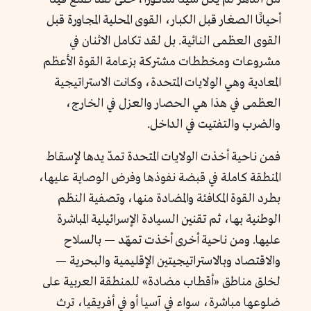
أحيانًا الصغار قبل الكبار، القوى المحلية المجاورة قبل
القوى العظمى النائية. بل لقد تكامل الاثنان في
مشروعات ومخططات مشتركة بزعامة القوة الأعظم
المعادية وهي الولايات المتحدة، وكانت الاستراتيجية
العظمى في هذا هي الحصار والعزل في الخارج،
والضرب والتفتيت في الداخل.
فمن ناحية أخذت الولايات المتحدة تمدّ يدها لإسقاط
المنطقة كاملة في قبضة نفوذها وفرض الوصاية عليها،
بطرد القوة المكافئة والمضادة منها، وتصفية النظم
الوطنية بها، ثم تقنين السيادة الإسرائيلية المباشرة
عليها. ومن ناحية أخرى أخذت تمهّد — بالسلاح
والاقتصاد وبالاستراتيجيتين الإقليمية والبحرية —
لخلق مناطق «أقطاب مضادة» للمنطقة العربية على
ضلوعها مباشرة، سواء في آسيا أو في أفريقيا، ترث