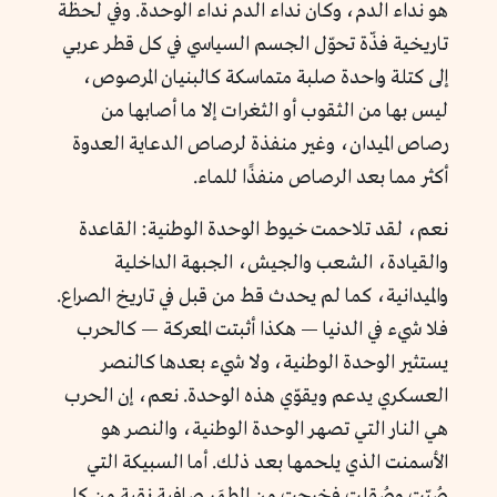
هو نداء الدم، وكان نداء الدم نداء الوحدة. وفي لحظة
تاريخية فذّة تحوّل الجسم السياسي في كل قطر عربي
إلى كتلة واحدة صلبة متماسكة كالبنيان المرصوص،
ليس بها من الثقوب أو الثغرات إلا ما أصابها من
رصاص الميدان، وغير منفذة لرصاص الدعاية العدوة
أكثر مما بعد الرصاص منفذًا للماء.
نعم، لقد تلاحمت خيوط الوحدة الوطنية: القاعدة
والقيادة، الشعب والجيش، الجبهة الداخلية
والميدانية، كما لم يحدث قط من قبل في تاريخ الصراع.
فلا شيء في الدنيا — هكذا أثبتت المعركة — كالحرب
يستثير الوحدة الوطنية، ولا شيء بعدها كالنصر
العسكري يدعم ويقوّي هذه الوحدة. نعم، إن الحرب
هي النار التي تصهر الوحدة الوطنية، والنصر هو
الأسمنت الذي يلحمها بعد ذلك. أما السبيكة التي
صُبّت وصُقِلت فخرجت من المطهَر صافية نقية من كل