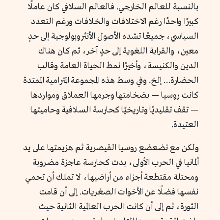
بالنسبة للعالم الخارجي. فالعالم السلافي كان عاملًا
كبيرًا واحدًا رغم الاختلافات والخلافات ورغم التعدد
السياسي، جميعًا تشده الأصول الأنثروبولوجية إلى حدٍ
معين، والقرابة اللغوية إلى حدٍ آخر، ثم كان هناك
الدين والكنيسة، وأخيرًا نمط الحياة العامة وقالب
الحضارة… إلخ. وفي وسط هذه المجموعة المترامية الممتدة
كانت روسيا — بضخامتها وجرمها العملاق ومواردها
— تقف تقليديًا وتاريخيًا كحارسة السلافية وحاميتها
العتيدة.
ولكن مع تضعضع روسيا القيصرية ثم هزيمتها على يد
ألمانيا في الحرب الأولى، بدت كحارسة عاجزة مضروبة
ومحتلة مقتطعة أجزاء من أراضيها، لا تملك أن تحمي
نفسها فضلًا عن الأخوات الصغريات. إلى أن قامت
الثورة، ثم إلى أن كانت الحرب العالمية الثانية حيث