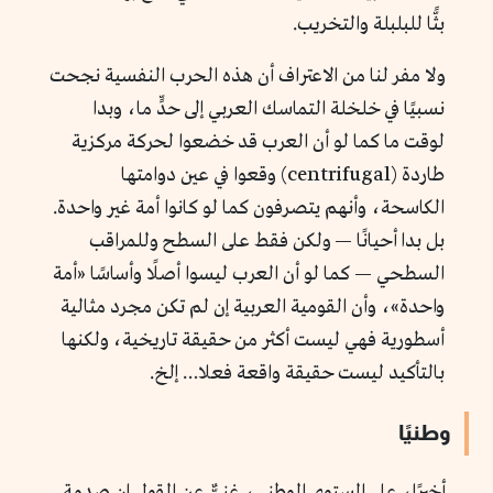
بثًّا للبلبلة والتخريب.
ولا مفر لنا من الاعتراف أن هذه الحرب النفسية نجحت
نسبيًا في خلخلة التماسك العربي إلى حدٍّ ما، وبدا
لوقت ما كما لو أن العرب قد خضعوا لحركة مركزية
طاردة (centrifugal) وقعوا في عين دوامتها
الكاسحة، وأنهم يتصرفون كما لو كانوا أمة غير واحدة.
بل بدا أحيانًا — ولكن فقط على السطح وللمراقب
السطحي — كما لو أن العرب ليسوا أصلًا وأساسًا «أمة
واحدة»، وأن القومية العربية إن لم تكن مجرد مثالية
أسطورية فهي ليست أكثر من حقيقة تاريخية، ولكنها
بالتأكيد ليست حقيقة واقعة فعلا… إلخ.
وطنيًا
أخيرًا، على المستوى الوطني، غنيٌّ عن القول إن صدمة