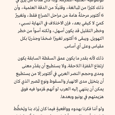
الموضوعية العالمية الصارمة. وإذا كان هناك من يرى في
ذلك كثيرًا من المبالغة، وقليلًا من الدقة العلمية، وأن
6 أكتوبر مرحلةٌ هامة من مراحل الصراع فقط، وتغييرٌ
كميّ لا كيفي بعد، فإن الاختلاف في النهاية نسبي،
وخطر التقليل قد يكون أسهل، ولكنه أسوأ من خطر
التهويل. ويبقى 6 أكتوبر تغييرًا ضخمًا وجذريًا بكل
مقياس وعلى أي أساس.
ذلك لأنه بقدر ما يكون عمق السقطة السابقة يكون
ارتفاع القفزة اللاحقة. ولا يستطيع أن يقدّر معنى
ومدى وحجم النصر العربي في أكتوبر إلا من يستطيع
أن يتخيّل مدى الانهيار والسقوط ونوع المصير الذي كان
يمكن أن ينتهي إليه العرب لو أنهم هُزموا فيه فوق
هزيمتهم في يونيو وبعدها.
ولو أننا فكرنا بهدوء وواقعيةٍ فيما كان يُراد بنا ويُخطَّط