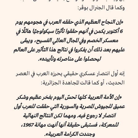
وكما قال الجنرال بـوڤر:
«إن النجاح العظيم الذي حققه العرب في هجومهم يوم
6 أكتوبر يكمن في أنهم حققوا تأثيرًا سيكولوجيًا هائلًا في
معسكر الخصم وفي المجال العالمي الفسيح، ويبقى
عليهم بعد ذلك أن يفكروا في نتائج هذا التأثير على العالم
ليحصلوا على مناصرته وتأييده».
إنه أول انتصار عسكري حقيقي يحرزه العرب في العصر
الحديث، أو كما قالت المجاهدة الجزائرية:
«إن الأمة العربية كلها تحسّ اليوم بفخر عظيم وشكر
عميق للجيوش المصرية والسورية التي حققت للعرب أول
انتصار لا رجوع فيه. ومهما تكن النتائج النهائية
للمعركة، فستبقى حقيقة أنها أنهت مهانة 1967،
وجددت الكرامة العربية».