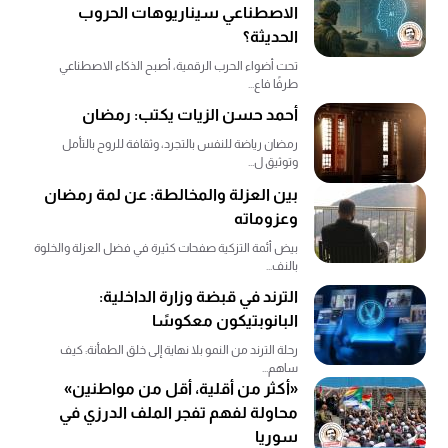
الاصطناعي سيناريوهات الحروب
الحديثة؟
تحت أضواء الحرب الرقمية، أصبح الذكاء الاصطناعي
طرفًا فاع...
أحمد حسن الزيات يكتب: رمضان
رمضان رياضة للنفس بالتجرد، وثقافة للروح بالتأمل
وتوثيق ل...
بين العزلة والمخالطة: عن لمة رمضان
وعزوماته
بيض أئمة التزكية صفحات كثيرة في فضل العزلة والخلوة
بالنف...
الترند في قبضة وزارة الداخلية:
البانوبتيكون معكوسًا
رحلة الترند من النمو بلا نهاية إلى خلق الطمأنة: كيف
ساهم...
«أكثر من أقلية، أقل من مواطنين»
محاولة لفهم تفجر الملف الدرزي في
سوريا