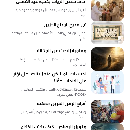
أحمد حسن الزيات يكتب: عيد الأضحى
العيد ليس زينةً وذبائح فقط؛ بل مودةٌ ورحمة وذاكرةُ
قريةٍ...
في مديح الوداع الحزين
نمضي بين الفرح والحزن كأنهما خيطان في جديلةٍ واحدة؛
فالح...
مغامرة البحث عن المكانة
ليس كل ذمٍ عقوبة، ولا كل مدحٍ كرامة؛ فبين إقبال
الناس وإ...
تكيسات المبايض عند البنات: هل تؤثر
على الإنجاب حقًا؟
ليست كل معركة ترى بالعين.. فتكيس المبايض
«PCOS» ليس مجرد...
أفراح الزمن الحزين ممكنة
إن الحزن إذا منع مواصلة الحياة كان خبيثًا شيطانيًا
مقيتً...
ما وراء الرصاص: كيف يكتب الذكاء