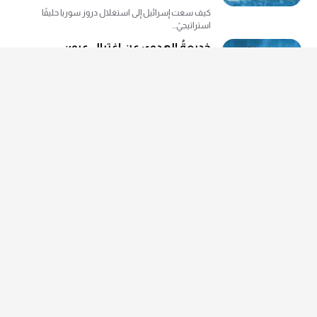
كيف سعت إسرائيل إلى استغلال دروز سوريا حليفًا
استراتيجيً...
خديعةُ الهدوء: عن اغتيال عيون
الحقيقة في غزة 2025
بين رؤية أبو الغيط الحقيقة ضوءًا يجب أن ينفذ من
ثقوب الأ...
من الدعوة للسلام إلى إحراق غزة: كيف
تورّط اليسار الإسرائيلي في التطرف؟
من نقد النكبة إلى تبرير التطهير العرقي، ومن يسارٍ
يدّعي ...
كم مرة يموت الإنسان ؟
يظل الموت لغزًا عصيًّا على الفهم، ينحصر بين الخوف
من الع...
فى وجه التحرش: من يحمل السيف
والدرع؟
التحرش، الجريمة الأكثر تطورًا.. لماذا لم يعد كافيًا توعي...
زهران ممداني: المسلم الذي هزم ترامب