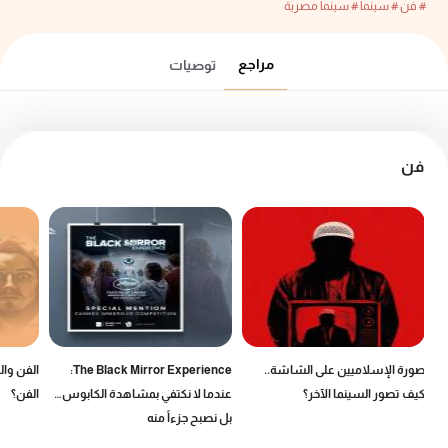
# فن
# سينما
# سينما مصرية
مراجع
توصيات
فن
صورة الإسلاميين على الشاشة..
The Black Mirror Experience:
الفن وال
كيف تصور السينما الآخر؟
عندما لا نكتفي بمشاهدة الكابوس…
الفن؟
بل نصبح جزءاً منه