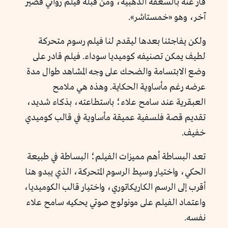
فاز عنه بالسعفة الذهبية، ومن قبله فيلم روائي قصير
آخر، وهو «خمستاشر».
ولكن يفاجئنا بعدها ليقدم لنا فيلم رسوم متحركة
لطيف يمكن تصنيفه كوميديا سوداء. فيلم قادر على
وضع الابتسامة والضحك على وجه المشاهد طوال مدة
عرضه رغم مأساوية الحكاية. وهذه هي ملامح
العبقرية عند سامح علاء؛ باستطاعته، بذكاء شديد،
تقديم قصة فلسفية عميقة مأساوية في قالب كوميدي
خفيف.
تعد البساطة أهم مميزات الفيلم؛ البساطة في طبيعة
الحكي، واختيار وسيط الرسوم المتحركة، الذي يبدو هنا
أقرب إلى الرسم الكاريكاتوري، واختيار قالب الكوميديا،
واعتماد الفيلم على مونولوج صوتي يحكيه سامح علاء
نفسه.