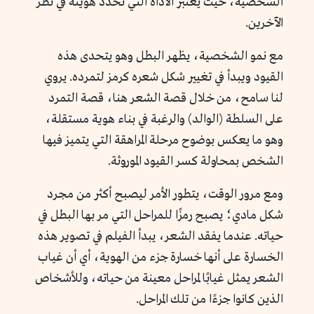
الشخصية، حيث يعتبر الأداة التي تحدد هويته في نظر
الآخرين.
مع نمو الشخصية، يظهر البطل وهو يتحدى هذه
القيود ويبدأ في تغيير شكل شعره كرمز لتمرده. يروي
لنا سامح، من خلال قصة الشعر هنا، قصة التمرد
على السلطة (الوالد) والرغبة في بناء هوية مستقلة،
وهو ما يعكس بوضوح مرحلة المراهقة التي يتميز فيها
الشخص بمحاولة كسر القيود الموروثة.
ومع مرور الوقت، يتطور الأمر ليصبح أكثر من مجرد
شكل مادي؛ يصبح رمزًا للمراحل التي مر بها البطل في
حياته. عندما يفقد الشعر، يبدأ الفيلم في تصوير هذه
الخسارة على أنها خسارة جزء من الهوية، أي أن غياب
الشعر يمثل غيابًا لمراحل معينة من حياته، وللأشخاص
الذين كانوا جزءًا من تلك المراحل.