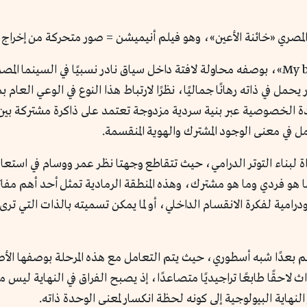
لمصري «خائنة الأعين»، وهو فيلم أنيميشن = صور متحركة من إخراج 
يأتي فيلم «خائنة الأعين = My brother, My brother»، بوصفه محاولة لافتة داخل سياق نادر ن
حمل في ذاته رهانًا جماليًا، نظرًا لارتباط هذا النوع في الوعي الع
ة الخصوصية عبر بنية سردية مزدوجة تعتمد على ذاكرة مشتركة بين ت
لتأمل في معنى الوجود المشترك والهوية المنقسمة.
ة لبناء التوتر الدرامي، حيث تتقاطع وجهتا نظر عمر ووسام في استعا
هو فردي وما هو مشترك، وهذه المنطقة الرمادية تمثل أحد أهم مفات
درامية لفكرة الانقسام الداخلي، أو لما يمكن تسميته بالذات التي ت
لم بعدًا شبه أسطوري، حيث يتم التعامل مع هذه المرحلة بوصفها الأص
احقًا طابعًا تراجيديًا متصاعدًا، إذ يصبح الفراق في النهاية ليس
نهاية البيولوجية إلى كونه لحظة انكسار لمعنى الوحدة ذاته.