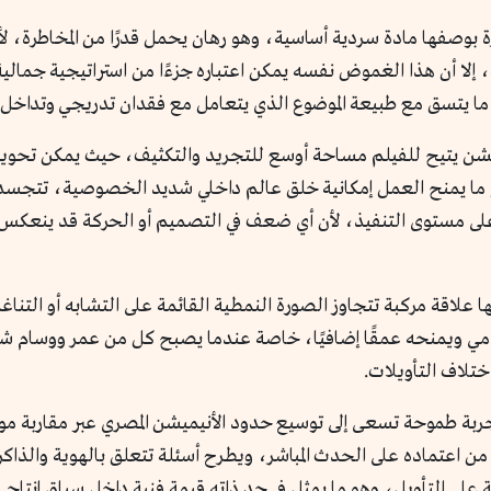
رة بوصفها مادة سردية أساسية، وهو رهان يحمل قدرًا من المخاطرة، لأ
ة، إلا أن هذا الغموض نفسه يمكن اعتباره جزءًا من استراتيجية جم
ما يتسق مع طبيعة الموضوع الذي يتعامل مع فقدان تدريجي وتداخل 
ميشن يتيح للفيلم مساحة أوسع للتجريد والتكثيف، حيث يمكن تحويل 
و ما يمنح العمل إمكانية خلق عالم داخلي شديد الخصوصية، تتجسد في
ًا على مستوى التنفيذ، لأن أي ضعف في التصميم أو الحركة قد ينعكس
علاقة مركبة تتجاوز الصورة النمطية القائمة على التشابه أو التناغ
درامي ويمنحه عمقًا إضافيًا، خاصة عندما يصبح كل من عمر ووسام شاهد
اختلاف التأويلات.
ه تجربة طموحة تسعى إلى توسيع حدود الأنيميشن المصري عبر مقاربة 
ن اعتماده على الحدث المباشر، ويطرح أسئلة تتعلق بالهوية والذاكرة
لى التأويل، وهو ما يمثل في حد ذاته قيمة فنية داخل سياق إنتاجي 