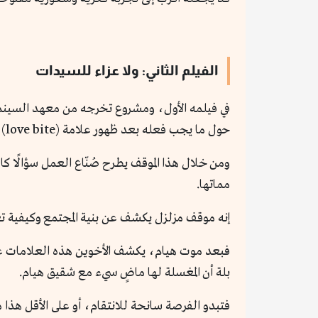
الفيلم الثاني: ولا عزاء للسيدات
في فيلمه الأول، ومشروع تخرجه من معهد السينما،
حول ما يجب فعله بعد ظهور علامة (love bite) على جسدها عقب الوفاة.
ومن خلال هذا الموقف يطرح صُنّاع العمل سؤالًا كاش
مماتها.
إنه موقف مزلزل يكشف عن بنية المجتمع وكيفية تعا
فبعد موت هيام، يكشف الأخوين هذه العلامات عل
بلة أن المغسلة لها ماضٍ سيء مع شقيق هيام.
فتبدو الفرصة سانحة للانتقام، أو على الأقل هذا 