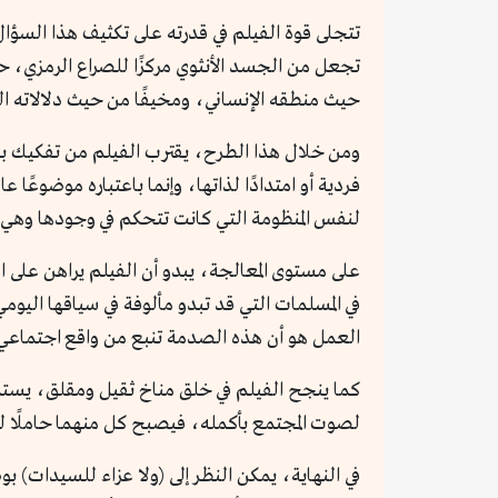
تتجلى قوة الفيلم في قدرته على تكثيف هذا السؤا
تجعل من الجسد الأنثوي مركزًا للصراع الرمزي، حي
حيث منطقه الإنساني، ومخيفًا من حيث دلالاته ال
ومن خلال هذا الطرح، يقترب الفيلم من تفكيك بنية 
فردية أو امتدادًا لذاتها، وإنما باعتباره موضوعً
لنفس المنظومة التي كانت تتحكم في وجودها وهي ع
على مستوى المعالجة، يبدو أن الفيلم يراهن على ال
في المسلمات التي قد تبدو مألوفة في سياقها اليومي
العمل هو أن هذه الصدمة تنبع من واقع اجتماعي 
كما ينجح الفيلم في خلق مناخ ثقيل ومقلق، يستمد
لصوت المجتمع بأكمله، فيصبح كل منهما حاملًا ل
في النهاية، يمكن النظر إلى (ولا عزاء للسيدات) 