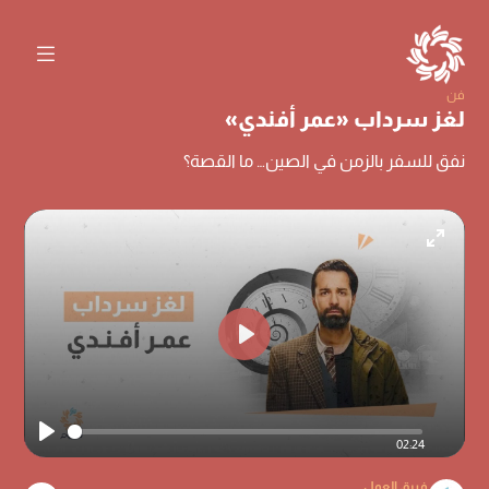
فن
لغز سرداب «عمر أفندي»
نفق للسفر بالزمن في الصين… ما القصة؟
Enter
fullscr
Play
02:24
Play
فريق العمل