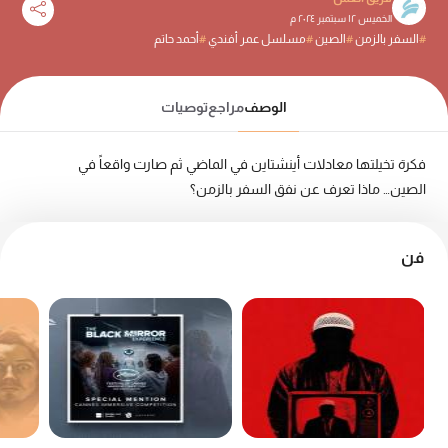
الخميس ١٢ سبتمبر ٢٠٢٤ م
#
السفر بالزمن
#
الصين
#
مسلسل عمر أفندي
#
أحمد حاتم
الوصف
مراجع
توصيات
فكرة تخيلتها معادلات
أينشتاين
في الماضي ثم صارت واقعاً في
الصين…
ماذا تعرف عن نفق السفر بالزمن؟
فن