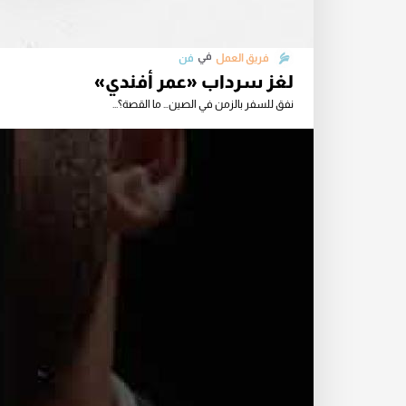
في
فريق العمل
فن
لغز سرداب «عمر أفندي»
نفق للسفر بالزمن في الصين… ما القصة؟...