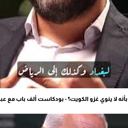
نه لا ينوي غزو الكويت؟ - بودكاست ألف باب مع عبد