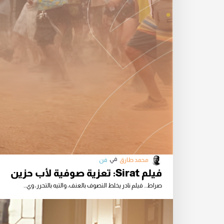
في
محمد طارق
فن
فيلم Sirat: تعزية صوفية لأب حزين
صراط... فيلم نادر يخلط التصوف بالعنف، والتيه بالتحرر، وي...