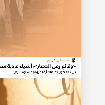
في
محمد طارق
فن
«وقائع زمن الحصار»: أشياء عادية مس
بين لافتة تقول: «لا أمتلك أرضًا أخرى»، وفيلم «وقائع زمن ...