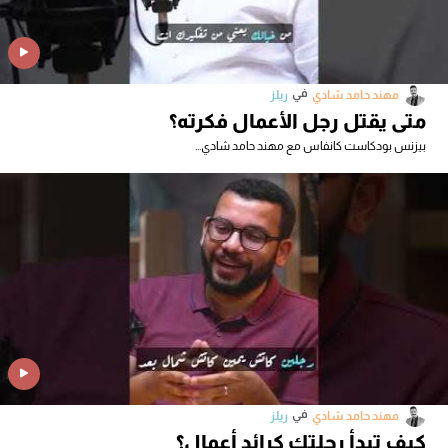
في
مهند حامد شادي
ريلز
متى يقتل رجل الأعمال فكرته؟
بيزنس بودكاست كانفاس مع مهند حامد شادي...
في
مهند حامد شادي
ريلز
كيف تبدأ رحلتك كرائد أعمال؟