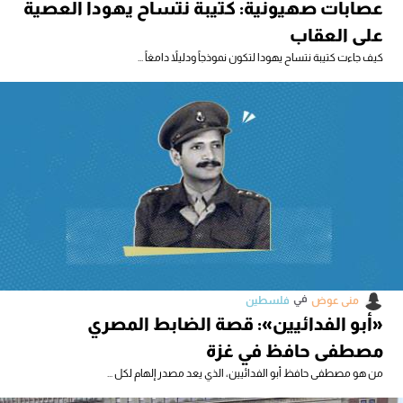
عصابات صهيونية: كتيبة نتساح يهودا العصية
على العقاب
كيف جاءت كتيبة نتساح يهودا لتكون نموذجاً ودليلاً دامغاً ...
في
منى عوض
فلسطين
«أبو الفدائيين»: قصة الضابط المصري
مصطفى حافظ في غزة
من هو مصطفى حافظ أبو الفدائيين، الذي يعد مصدر إلهام لكل ...