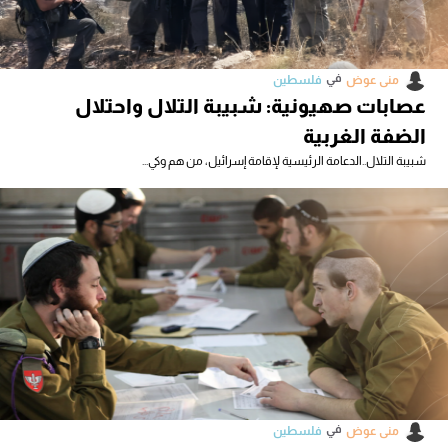
في
منى عوض
فلسطين
عصابات صهيونية: شبيبة التلال واحتلال
الضفة الغربية
شبيبة التلال..الدعامة الرئيسية لإقامة إسرائيل، من هم وكي...
في
منى عوض
فلسطين