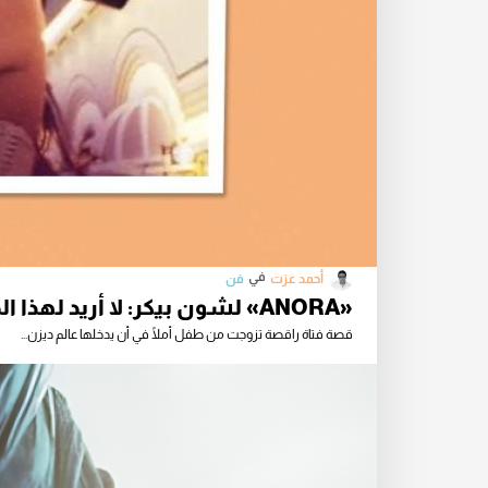
في
أحمد عزت
فن
«ANORA» لشون بيكر: لا أريد لهذا الخيال أن ينتهي
قصة فتاة راقصة تزوجت من طفل أملًا في أن يدخلها عالم ديزن...