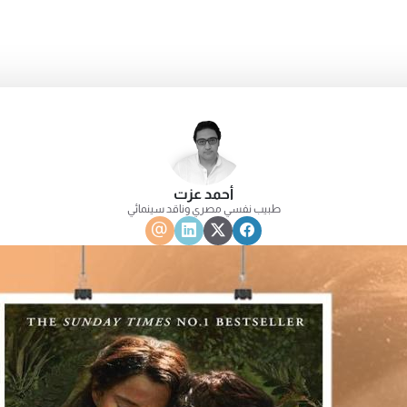
أحمد عزت
طبيب نفسي مصري وناقد سينمائي