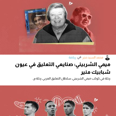
في
محمد السيد حجر
رياضة
ميمي الشربيني: صنايعي التعليق في عيون
شبابيك منير
رحلة في كوكب ميمي الشربيني، سلطان التعليق العربي. رحلة م...