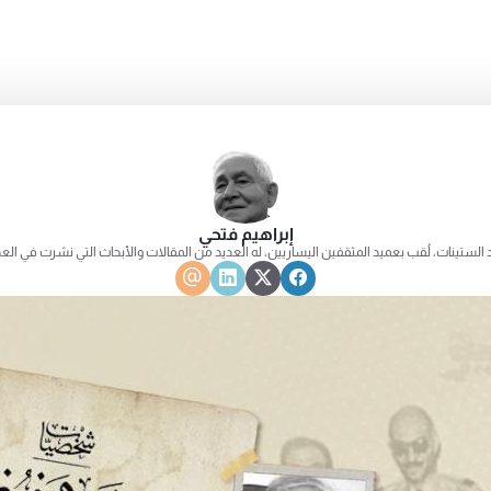
إبراهيم فتحي
ستينات، لُقب بعميد المثقفين اليساريين، له العديد من المقالات والأبحاث التي نشرت في العدي