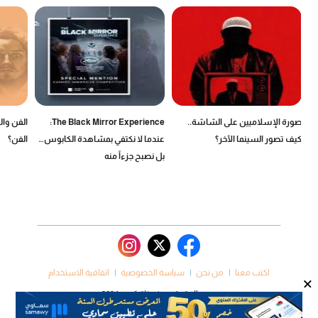
صورة الإسلاميين على الشاشة..
The Black Mirror Experience:
الفن وال
كيف تصور السينما الآخر؟
عندما لا نكتفي بمشاهدة الكابوس…
الفن؟
بل نصبح جزءاً منه
اكتب معنا
من نحن
سياسة الخصوصية
اتفاقية الاستخدام
×
جميع الحقوق محفوظة كروم 2024