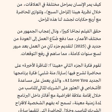
كيف يمر الإنسان بمراحل مختلفة في العلاقات، من
خلال نظرية هيبتا (المراحل السبع)، وتتوازى المحاضرة
مع أربع حكايات تجسّد لنا هذه المراحل.
حقق الفيلم نجاحًا كبيرًا، ونال إعجاب الجمهور من
مختلف الأعمار، مما دفع صُنّاع العمل إلى العودة من
جديد في (2025) لتقديم جزء ثانٍ من العمل بعد مرور
تسع سنوات كاملة، مما ساهم في رفع التوقعات.
تقوم فكرة الجزء الثاني «هيبتا ٢: المناظرة الأخيرة» على
محاضرة تشرح فيها (سارة/ منة شلبي) فكرة برنامجها
الجديد AI Love You، والذي يعمل على مساعدة
الأشخاص في العثور على الشريك المثالي/المناسب من
خلال إقامة علاقة افتراضية مع أفاتار داخل البرنامج
لمدة زمنية معينة، تسمح له بفهم الشخصية لاقتراح
الشريك المناسب. وخلال المحاضرة التي تلقيها سارة،