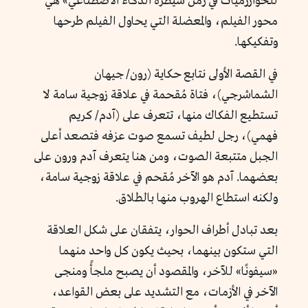
للخوارزميات في زمن سيطرة الذكاء الاصطناعي» هي
محور الفيلم، والمعضلة التي يحاول الفيلم طرحها
وتفكيكها.
في القصة الأولى نتابع حكاية (رون/ جيهان
الشماشرجي)، فتاة مُقحمة في علاقة زوجية سامة لا
تستطيع الفكاك منها، تتعرف على (آدم/ كريم
فهمي)، رجل لطيف تسمع صوت عزفه فتصعد أعلى
الجبل متتبعة الصوت، ومن هنا يتعرف آدم ورون على
بعضهما. آدم هو الآخر مُقحم في علاقة زوجية سامة،
ولكنه استطاع الهروب منها بالطلاق.
بعد تبادل أطراف الحوار، يتفقان على شكل العلاقة
التي ستكون بينهما، بحيث يكون كل واحد منهما
«سيفونًا» للآخر، والمقصود أن يصبح ملجأً ومنجى
الآخر في الأزمات، مع التشديد على بعض القواعد،