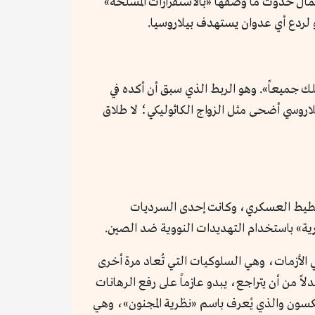
مال حدوث ما وصفها «بالاستفزازات المسلحة»
 لردع أي عدوان يستهدف بيلاروسيا.
ك جميعاً». وهو الربط الذي سبق أن أكده في
-البيلاروسي أضحى مثل الزواج الكاثوليكي؛ لا طلاق
ات والتخطيط العسكري، وكانت إحدى السرديات
ية» باستخدام التهديدات النووية ضد الصين.
 الأزمات، وهي السلوكيات التي تُعاد مرة أخرى
بدلاً من أن يتراجع، يبدو عازماً على رفع الرهانات
يكسون والذي يُعرف باسم «نظرية المجنون»، وهي