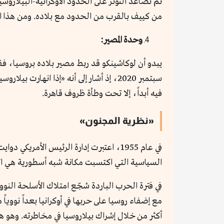
ثم تصاعد التوتر على الحدود الأوكرانية-البيلاروس
من كييف بالقرب من الحدود مع بلاده. ومن هذا ال
وحدة المصير:
يبدو أن لوكاشينكو قد ربط مصير بلاده بروسيا، ف
سبتمبر 2020، إذ أشار إلى أنه «إذا انه
فيه أبداً، إلا تحت وطأة ظروف قاهرة.
«نظرية المجنون»
في عام 1955، اعتبرت إدارة الرئيس الأمر
السياسية التي اكتسبت مكانة شبه أسطورية هي الا
في فترة الحرب الباردة شجّع امتلاك الأسلحة النو
مع إضفاء روسيا على حربها في أوكرانيا بعداً نووياً م
أكثر من خلال إشراك بيلاروسيا في مخاطرته. وهو 