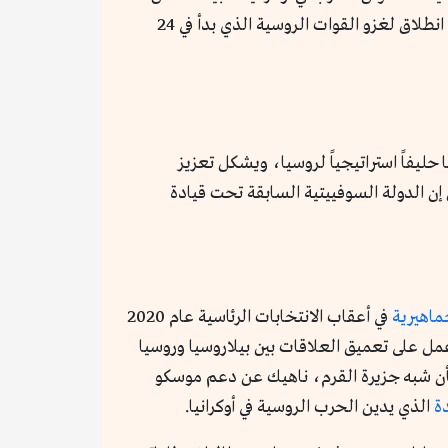
لوكاشينكو حتى الآن من مقاومة ضغوط الكرملين لدخول الحرب بشكل مباشر، فقد سمح باستخدام أراضي بلاده نقطة انطلاق لغزو القوات الروسية الذي بدأ في 24
 وتعد بيلاروسيا حليفاً استراتيجياً لروسيا، ويشكل تعزيز
ل إن الدولة السوفييتية السابقة تحت قيادة
ماهيرية
في أعقاب الانتخابات الرئاسية عام 2020
مل على تعميق العلاقات بين بيلاروسيا وروسيا
 شبه جزيرة القرم، ناهيك عن دعم موسكو
دة
الذي يدين الحرب الروسية في أوكرانيا.