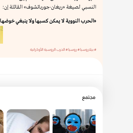
النسبي لصيغة «ريغان-جورباتشوف» القائلة إن:
«الحرب النووية لا يمكن كسبها ولا ينبغي خوضها أب
# بيلاروسيا
# روسيا
# الحرب الروسية الأوكرانية
مجتمع