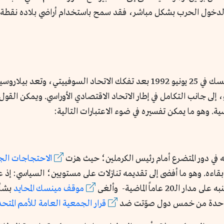
بين موسكو ومينسك في 25 يونيو 1992 بعد تفكك الاتحاد السوفييتي،
و، إلى جانب التكامل في إطار الاتحاد الاقتصادي الأوراسي. ويمكن القو
ة. وهو ما يمكن تفسيره في ضوء الاعتبارات التالية:
الاحتجاجات الج
اءه. وهو ما أفضى إلى تقديمه تنازلات على مستويين؛ السياسي: إذ ع
اماً الماضية- وألغى
موقف مينسك المحايد
بشأن
قرار الجمعية العامة للأمم المتح