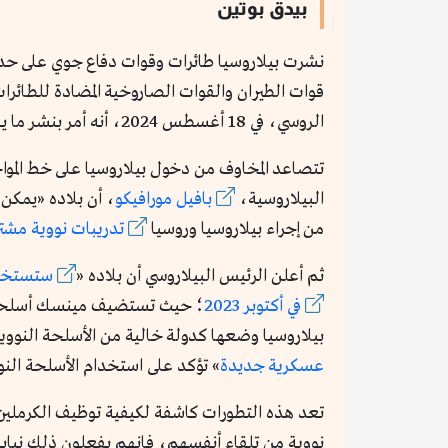
بيدق بوتين
نشرت بيلاروسيا طائرات وقوات دفاع جوي على حدو
قوات الطيران والقوات الصاروخية المضادة للطائر
الروسي، في 18 أغسطس 2024، أنه أمر بنشر ما يقرب من ثلث الجيش على الحدود مع أوكرانيا.
تتصاعد المخاوف من دخول بيلاروسيا على خط المواج
البيلاروسية،
بافيل مورافيكو
، أن بلاده «يمكن
من إجراء بيلاروسيا وروسيا
تدريبات نووية مشت
ثم أعلن الرئيس البيلاروسي أن بلاده «
ستستخدم
في أكتوبر 2023
؛ حيث تستضيف مينسك أسلحة نووية على أ
بيلاروسيا وضعها كدولة خالية من الأسلحة النووي
عسكرية جديدة
» تؤكد على استخدام الأسلحة النوو
تعد هذه التطورات كاشفة لكيفية توظيف الكرملين،
نووية من تلقاء أنفسهم، فإنهم يفعلون ذلك نيابة 