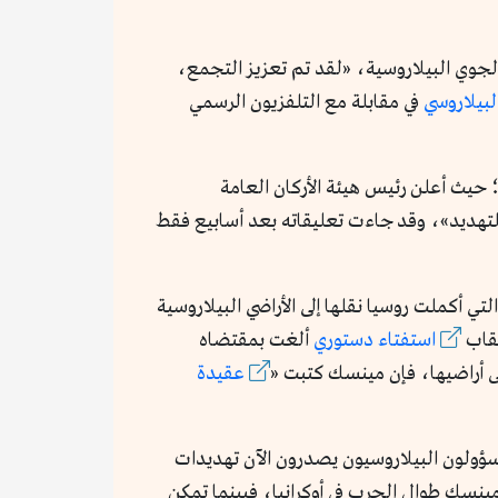
الجوي البيلاروسية، «لقد تم تعزيز التجمع،
لبيلاروسي
في مقابلة مع التلفزيون الرسمي
؛ حيث أعلن رئيس هيئة الأركان العامة
للتهديد»، وقد جاءت تعليقاته بعد أسابيع فقط
لتي أكملت روسيا نقلها إلى الأراضي البيلاروسية
استفتاء دستوري
ألغت بمقتضاه
لى أراضيها، فإن مينسك كتبت «
عقيدة
مسؤولون البيلاروسيون يصدرون الآن تهديدات
مينسك طوال الحرب في أوكرانيا، فبينما تمكن