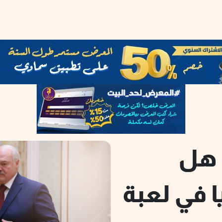
 هل
 في لعبة