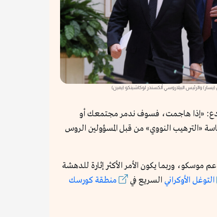
 (يسار) والرئيس البيلاروسي ألكسندر لوكاشينكو (يمين)
لردع: «إذا هاجمت، فسوف ندمر مجتمعك أو
ذ أزمة الصواريخ الكوبية في أكتوبر 1962. ولذلك فقد شكلت سياسة «الترهيب النووي» من قبل المسؤولين الروس
م موسكو، وربما يكون الأمر الأكثر إثارة للدهشة
التوغل الأوكراني
السريع في
منطقة كورسك