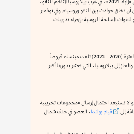
الأهم من ذلك، أن لوكاشينكو قدم تنازلات على المستوى العسكري: فقد أجرت الدولتان مناورات عسكرية واسعة النطاق «زاباد 2021»، في غرب بيلاروسيا المتاخم للناتو،
يبات زاباد 2021 يمكن أن تخلق حوادث بين الناتو وروسيا». وفي نوفمبر
للقوات المسلحة الروسية بإجراء تدريبات
تزايد اعتماد لوكاشينكو الاقتصادي على الكرملين بشكل كبير منذ احتجاجات عام 2020 بسبب العقوبات الغربية، وفي الفترة (2020 – 2022) تلقت مينسك قروضاً
الغاز إلى بيلاروسيا، التي تعتبر بدورها أكبر
 لا تستبعد احتمال إرسال «مجموعات تخريبية
افة إلى
قيام بولندا
، العضو في حلف شمال