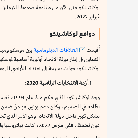
فبراير 2022.
دوافع لوكاشينكو
أُقيمت
العلاقات الدبلوماسية
التعاون في إطار دولة الاتحاد أولوية أساسية لموسك
لوكاشينكو تحولت بسرعة إلى امتداد للأراضي الروسي
أزمة الانتخابات الرئاسية 2020:
وجد لوكاشينكو، الذي حكم منذ عام 1994، نفسه في دور المتضرع أمام رئيس الكرملين؛ حيث هزت
نظامه في الصميم، وكان دعم بوتين هو منْ ضمن بق
بشكل كبير داخل دولة الاتحاد -وهو الأمر الذي تجنبه على مدار الـ20 ع
دون تحفظ، ففي مارس 2022، كانت بيلاروسيا واحدة من خمس دول صوّتت ضد