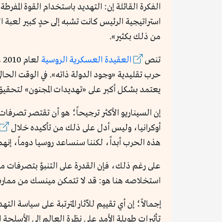
الفكرة القائلة إن: التهديد باستخدام القوة المف
استراتيجية الرئيس كانت تشبه إلى حدٍ كبير لعبة ا
من ذلك بكثير».
تنص
العقيدة العسكرية الروسية
ل
حرب تقليدية «وجود الدولة ذاته». في الوقت الحالي
يعتمد بشكل أكبر على «تهديدات المجنون» لتحقيق 
إن السيناريو الأكثر ترجيحاً؛ هو أن تقتصر تصرفا
أوكرانيا، وليس أدل على ذلك من تأكيده خلال
هذه الحرب أبداً، لكننا سنساعد روسيا دوماً، إنهم
على رغم ذلك، فإن القدرة على التنبؤ بتصرفات مي
استخلاصه هنا هو: قد لا تتمكن مينسك من ممارسة ال
إجمالاً؛ إن أي تقييم للآثار المترتبة على سياسة الت
تأثيرات طويلة الأمد على نظرة العالم إلى الأسلح