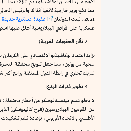
مما دفع وزير خارجية لاتفيا آنذاك والرئيس الحال
2021، تبنت الدولتان
عقيدة عسكرية جديدة
د
عسكرية على الأراضي البيلاروسية أطلق عليها اسم 
تأثير العقوبات الغربية:
سخية من بوتين، مما جعل تنويع محفظة التجارة والائت
شريك تجاري في رابطة الدول المستقلة ورابع أكبر 
تطوير قدرات الردع:
لا يخلو دعم مينسك لموسكو من أخطار محتملة؛ فق
من القوميين البيلاروسيين (فوج كالينوسكي) الذين 
الأطلسي والاتحاد الأوروبي، بإعادة نشر تشكيلات 