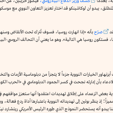
ية، بعدما
كشف وزير الدفاع البيلاروسي،
فيكتور خرينين، عن احت
منطلق، يبدو أن لوكاشينكو قد اختار تعزيز التعاون النووي مع موسكو
قد
صرّح
بأنه «إذا انهارت روسيا، فسوف نُترك تحت الأنقاض وسنهل
ارت بيلاروسيا، فستكون روسيا هي التالية». وهو ما يعني أن التحالف الروسي
يكي دوايت أيزنهاور الخيارات النووية جزءاً لا يتجزأ من دبلوماسية الأزم
دعاء بأن إدارته نجحت في كسر الجمود الدبلوماسي في «الحرب الكور
وية بعض الزعماء على إطلاق تهديدات اعتقدوا أنها ستعزز مواقفهم في
ميزاً؛ إذ ينظر بوتين إلى تهديداته النووية باعتبارها أداة ردع فعالة، و
هنا يبدو أنه يستحضر النموذج الذي طوره الرئيس الأمريكي ريتشارد ن