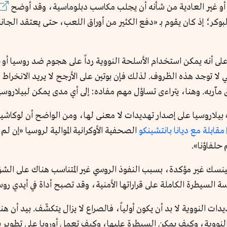
رطة أو غير العادية من شأنه أن يجلب مكاسب دبلوماسية، وقد أوضح
لبوكر؛ إذ كان يقوم بـ «دفع الكثير من أوراق اللعب، حتى يعتقد الجان
عام 2010 على أنه يمكن استخدام الأسلحة النووية رداً على هجوم ضد روسيا 
 لا توجد هذه الظروف. لذلك فإن بوتين على الأرجح لا يريد الانخراط 
مآربه. وهنا، يتراءى تساؤل مهم مفاده: إلى أي مدى يمكن لبيلاروسي
ت بيلاروسيا على إصدار تهديدات لا معنى لها، ومن الواضح أن لوكاش
مقابلة مع ديانا بانتشينكو
الصحفية الأوكرانية الموالية لروسيا «إن لم 
 حلفاؤنا».
نسك غير مؤكدة، بسبب النفوذ الروسي غير المتناسب هناك على الشؤو
سيطرة الكاملة على قراراتها الأمنية، وقد تصبح أداة في أيدي روسيا 
هديدات النووية لا بد أن يكون أولياً، فالصراع لا يزال يتكشّف. بيد أن ه
ة النووية، وكيف يمكن السيطرة عليها، وكيف تعمل أوروبا على تطوير 