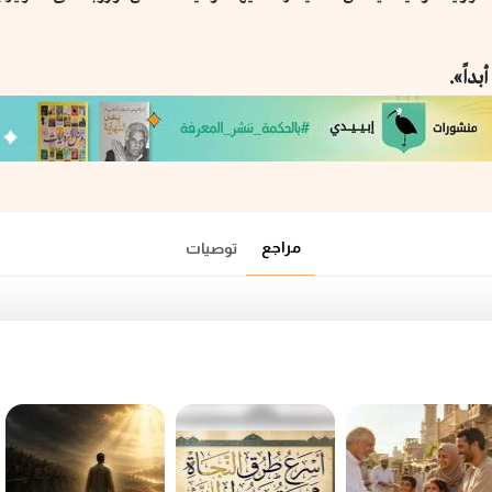
داً».
مراجع
توصيات