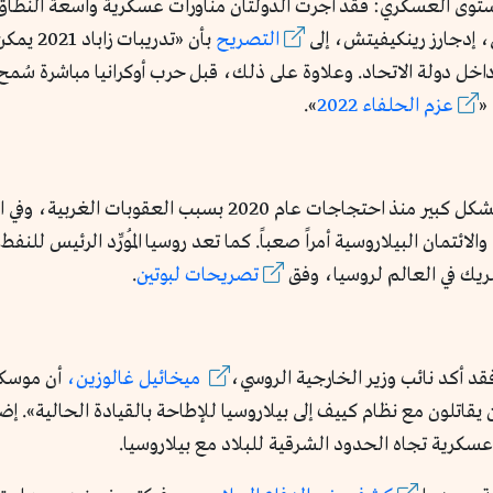
ي، إدجارز رينكيفيتش، إلى
التصريح
بأن «تدر
اخل دولة الاتحاد. وعلاوة على ذلك، قبل حرب أوكرانيا مباشرة سُمح 
«
عزم الحلفاء 2022
».
مان البيلاروسية أمراً صعباً. كما تعد روسيا المُورِّد الرئيس للنفط و
شريك في العالم لروسيا، وفق
تصريحات لبوتين
.
د أكد نائب وزير الخارجية الروسي،
ميخائيل غالوزين،
أن موسكو
يقاتلون مع نظام كييف إلى بيلاروسيا للإطاحة بالقيادة الحالية». إض
عسكرية تجاه الحدود الشرقية للبلاد مع بيلاروسيا.