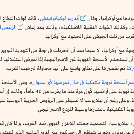
دها مع أوكرانيا، وقال
أندريه لوكيانوفيتش
، قائد قوات الدفاع 
ات، وكذلك القوات التقنية اللاسلكية»، وذلك بعد إعلان
الرئيس ا
هة مع أوكرانيا، لا سيما بعد أن انخرطت في نوبة من التهديد النووي
 أن تستخدم الأسلحة النووية غير الاستراتيجية إذا تعرض استقلالها 
ركة
تم تفسيرها على نطاق واسع على أنها محاولة لترهيب الغرب.
 أسلحة نووية تكتيكية في حال تعرضها لأي عدوان
». وهي الأسلحة ا
راضيها لأول مرة منذ ما يقرب من 40 عاماً، وذلك في أعقاب
ة. وعلى رغم أن بيلاروسيا لا تسيطر على الرؤوس الحربية الروسية ع
ية التكتيكية باعتبارها وسيلة للردع الاستراتيجي.
 بيلاروسيا، لتصعيد حملته للابتزاز النووي ضد الغرب، وإذا كان ال
عن بوتين. وهو ما يتماشى إلى حد كبير مع الدور الداعم الذي لعبته 