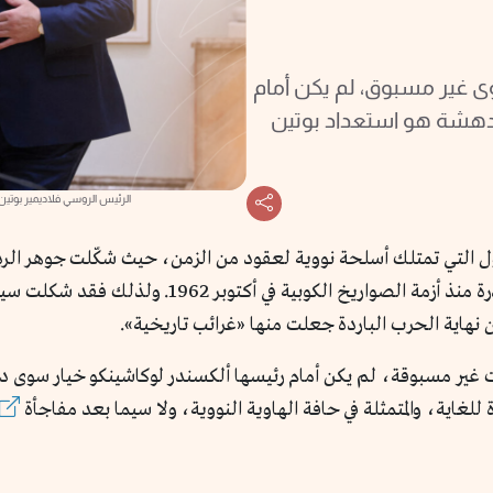
ى غير مسبوق، لم يكن أمام
للدهشة هو استعداد بوتين
الرئيس الروسي فلاديمير بوتين
لدول التي تمتلك أسلحة نووية لعقود من الزمن، حيث شكّلت جوهر ا
أصولك العسكرية الأكثر حيوية». لكنها أضحت نادرة من
أن نهاية الحرب الباردة جعلت منها «غرائب تاريخية».
ات غير مسبوقة، لم يكن أمام رئيسها ألكسندر لوكاشينكو خيار سوى دع
للغاية، والمتمثلة في حافة الهاوية النووية، ولا سيما بعد مفاجأة