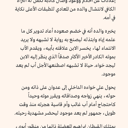
إعلانات عن أحلام ووعود وصال كاذبة تكفل له الثراء
الكافي لانتشال والده من المعادي للطبقات الأعلى نكاية
في أمه.
يخبره والده أنه في خضم صعوده أعاد تدوير كل ما
علمه إياه وابتذله ليصنع به رواية لا تشبهه ولا يريد
الانتماء لها، يخسر الابن علاقته بأبيه، ويقدم الأب
بموته الكادر الأخير الأكثر صدقاً الذي ينظر إليه الابن
ليجد خواء. حياة لا تشبهه اصطنعها لأجل أب لم يعد
موجود.
يحول علي خواءه الداخلي إلى عدوان على ذاته ومن
حوله، ينهي زواجه وصداقاته ويقرر موته وحيداً
كاحتجاج أمام أب غائب وأم قاسية هجرته منذ وقت
طويل، جمهور لم يعد موجود ليحضر مشهدية رحيله.
يمتلك القبطان إبراهيم المعضلة ذاتها من منظور أبوي،