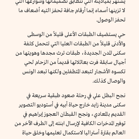
يشتهر بميادينه التي تتطابق تصميماتها وشوارعها التي
لا تزينها أسماء إنما أرقام جافة تحفز التيه أضعاف ما
تحفز الوصول.
حي يستضيف الطبقات الأعلى قليلاً من الوسطى
والأدنى قليلاً من الطبقات العليا التي تتحمل كلفة
سكنى المدن الجديدة، طبقات ترث مجدها وهويتها من
أجيال سابقة فرت بعائلاتها قديماً من الزحام لحي
تكسوه الأشجار لتبعد المتطفلين ولكنها تبعد الونس
والوصال كذلك.
نجح البطل علي في رحلة صعود طبقية سريعة في
سكنى مدينة زايد خارج حياة أبيه في أستوديو التصوير
القديم بالمعادي، ونجح القبطان العجوز إبراهيم في
توفير المدخرات الكافية لإرسال ابنته إلى الطرف الآخر من
العالم بقارة أستراليا لاستكمال تعليمها وخلق حياة