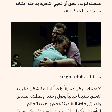
مقصلة الموت، عسى أن تحيي التجربة بداخله امتنانه
من جديد للحياة والعيش.
من فيلم «Fight Club»
لا يمتلك البطل صديقاً واحداً لذلك تتشظى مخيلته
لتخلق صديقاً خيالياً يحول وحدته وتعطشه لصديق
واحد إلى طاقة انتقامية تحطم بالعنف العالم
الرأسمالي بأكمله الذي وعده بالسعادة وتركه وحيدًا