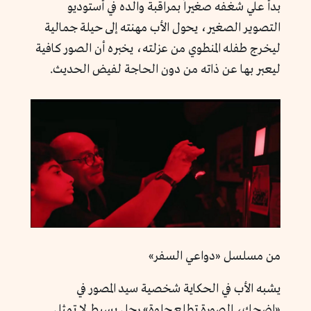
بدأ علي شغفه صغيراً بمراقبة والده في أستوديو
التصوير الصغير، يحول الأب مهنته إلى حيلة جمالية
ليخرج طفله المنطوي من عزلته، يخبره أن الصور كافية
ليعبر بها عن ذاته من دون الحاجة لفيض الحديث.
من مسلسل «دواعي السفر»
يشبه الأب في الحكاية شخصية سيد المصور في
«اضحك، الصورة تطلع حلوة» رجل بسيط لا تمثل