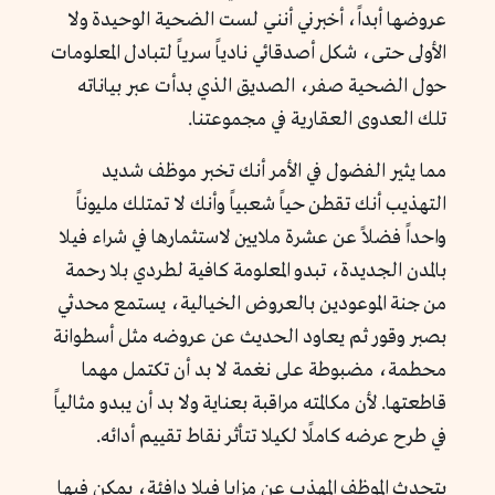
عروضها أبداً، أخبرني أنني لست الضحية الوحيدة ولا
الأولى حتى، شكل أصدقائي نادياً سرياً لتبادل المعلومات
حول الضحية صفر، الصديق الذي بدأت عبر بياناته
تلك العدوى العقارية في مجموعتنا.
مما يثير الفضول في الأمر أنك تخبر موظف شديد
التهذيب أنك تقطن حياً شعبياً وأنك لا تمتلك مليوناً
واحداً فضلاً عن عشرة ملايين لاستثمارها في شراء فيلا
بالمدن الجديدة، تبدو المعلومة كافية لطردي بلا رحمة
من جنة الموعودين بالعروض الخيالية، يستمع محدثي
بصبر وقور ثم يعاود الحديث عن عروضه مثل أسطوانة
محطمة، مضبوطة على نغمة لا بد أن تكتمل مهما
قاطعتها. لأن مكالمته مراقبة بعناية ولا بد أن يبدو مثالياً
في طرح عرضه كاملًا لكيلا تتأثر نقاط تقييم أدائه.
يتحدث الموظف المهذب عن مزايا فيلا دافئة، يمكن فيها