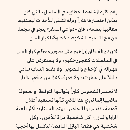
رغم كثرة المشاهد الخطابية في المسلسل، التي كان
يمكن اختصارها كثيراً وترك المتلقي للأحداث ليستنبط
معانيها بنفسه، فإن «دواعي السفر» ينجو في مجمله
من فخ التنميط لشخوصه خصوصًا كبار السن.
لا يبدو القبطان إبراهيم مثل تصوير معظم كبار السن
في المسلسلات كعجوز حكيم، ولا يستعرض علي
مهاراته في الإخراج والتصوير، ولا يقدم الشاب سامي
دليلاً على عبقريته، ولا نعرف كثيرًا عن ماضي داليا.
لا تحضر الشخوص كثيراً بقوالبها المتوقعة أو بحمولة
ماضيها إنما تروي هذا الماضي كأنها تستعيد أطلال
قديمة، تفسر بها الحاضر، يهتم السيناريو أكثر بلعبة
المرايا والبازل، كل شخصية مرآة للأخرى، وكل
شخصية هي قطعة البازل الناقصة لتكتمل بها أحجية