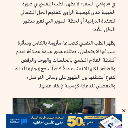
في «دواعي السفر» لا يظهر الطب النفسي في صورة
الطبيبة هدى كوسيلة الراوي لتقديم الحل الشفائي
للعقدة الدرامية أو لحظة التنوير التي تغير منظور
البطل للأبد.
يظهر الطب النفسي كصناعة مأزومة بالكامل ومتأثرة
بسياقها الاجتماعي، تمتلك هدى عيادة عملاقة تقدم
أنشطة العلاج النفسي بالجلسات واليوجا والرقص
والطاقة. لكنها لا تمتلك مالاً كافياً لدفع إيجارها لذلك
تتنوع أنشطتها بين الظهور على وسائل التواصل،
والتعطش للدعاية كوسيلة لإنقاذ عملها.
×