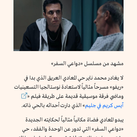
مشهد من مسلسل «دواعي السفر»
لا يغادر محمد ناير حي المعادي العريق الذي بدا في
«ريفو» مسرحاً مثالياً لاستعادة نوستالجيا التسعينيات
وماضي فرقة موسيقية قديمة على طريقة فيلم «
آيس كريم في جليم
» الذي دارت أحداثه بالحي ذاته.
يبدو المعادي فضاءً مكانياً مثالياً لحكايته الجديدة
«دواعي السفر» التي تدور عن الوحدة والفقد، حي