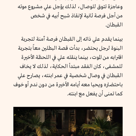
وعاجزة تتوق للوصال، لذلك يؤجل علي مشروع موته
من أجل فرصة ثانية لإنقاذ شبح أبيه في شخص
القبطان.
بينما يقدم علي ذاته إلى القبطان فرصة آمنة لتجربة
البنوة لرجل يحتضر، بدأت قصة البطلين معاً بتجربة
اقترابه من الموت، بينما ينقله علي في اللحظة الأخيرة
للمشفى، كان الفقد مبتدأ الحكاية، لذلك لا يخاف
القبطان في وصال شخصية في عمر ابنته، يصارح علي
باحتضاره ويحيا معه أيامه الأخيرة من دون ندم أو خوف
كما تمنى أن يفعل مع ابنته.