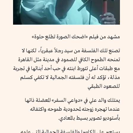
مشهد من فيلم «اضحك الصورة تطلع حلوة»
تصنع تلك الفلسفة من سيد رجلاً عبقرياً، لكنها لا
تمنحه الطموح الكافي للصمود في مدينة مثل القاهرة
مع طبقات أعلى تتورط ابنته في حب أحد أبنائها في تجربة
مذلة، تؤكد له أن فلسفته الجمالية لا تكفي كسلم
للصعود الطبقي
يمتلك والد علي في «دواعي السفر» المعضلة ذاتها
عندما تهجره زوجته لمحدودية طموحه واكتفائه
بأستوديو تصوير بسيط بالمعادي.
يستعير علي الكاميرا والفلسفة الجمالية التي علمه