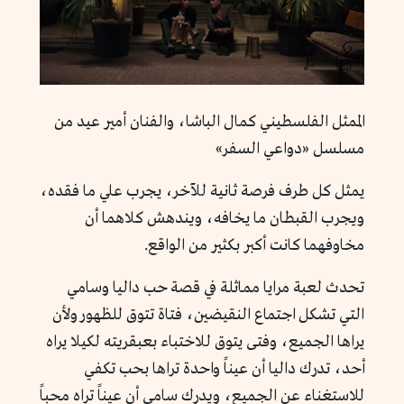
الممثل الفلسطيني كمال الباشا، والفنان أمير عيد من
مسلسل «دواعي السفر»
يمثل كل طرف فرصة ثانية للآخر، يجرب علي ما فقده،
ويجرب القبطان ما يخافه، ويندهش كلاهما أن
مخاوفهما كانت أكبر بكثير من الواقع.
تحدث لعبة مرايا مماثلة في قصة حب داليا وسامي
التي تشكل اجتماع النقيضين، فتاة تتوق للظهور ولأن
يراها الجميع، وفتى يتوق للاختباء بعبقريته لكيلا يراه
أحد، تدرك داليا أن عيناً واحدة تراها بحب تكفي
للاستغناء عن الجميع، ويدرك سامي أن عيناً تراه محباً