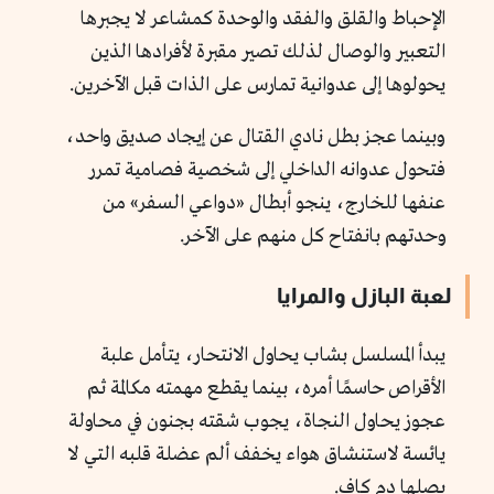
الإحباط والقلق والفقد والوحدة كمشاعر لا يجبرها
التعبير والوصال لذلك تصير مقبرة لأفرادها الذين
يحولوها إلى عدوانية تمارس على الذات قبل الآخرين.
وبينما عجز بطل نادي القتال عن إيجاد صديق واحد،
فتحول عدوانه الداخلي إلى شخصية فصامية تمرر
عنفها للخارج، ينجو أبطال «دواعي السفر» من
وحدتهم بانفتاح كل منهم على الآخر.
لعبة البازل والمرايا
يبدأ المسلسل بشاب يحاول الانتحار، يتأمل علبة
الأقراص حاسمًا أمره، بينما يقطع مهمته مكالمة ثم
عجوز يحاول النجاة، يجوب شقته بجنون في محاولة
يائسة لاستنشاق هواء يخفف ألم عضلة قلبه التي لا
يصلها دم كاف.