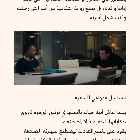
إياها والده، في صنع رواية انتقامية من أمه التي رحلت
وفتت شمل أسرته.
مسلسل «دواعي السفر»
بينما عاش أبيه حياته بأكملها في توثيق الوجوه لتروي
حكاياتها الحقيقية لا المصطنعة.
يقوم علي بكسر المعادلة ليصطنع بمهارته الصادقة