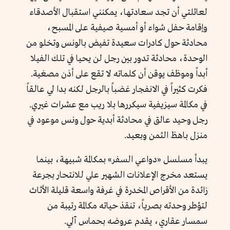
لعائلتي أن تجد سعادتها، يمكنني استقبال الأصدقاء
وإقامة حفل شواء أو أمسية صيفية على المسبح،
محادثة حول كادرات سعيدة تفيض بالونس وتخلو من
الوحدة، محادثة تدور بين رجل لن يحيا في تلك الفيلا
أبداً وموظف يوقن أن كلماته لا تقع على أذن مصغية.
فكرت كثيراً في الانفجار غضباً بالرجل لكنه بدا لي عالقاً
في مكالمة سيزيفية سيكررها بلا ريب مع عشرات غيري.
رجل وحيد عالق في محادثة أبدية حول ونس موعود في
منزل باهظ الثمن وبعيد.
يبدأ مسلسل «دواعي السفر» بمكالمة شبيهة، بينما
يستعد مخرج الإعلانات الشهير علي للانتحار بجرعة
زائدة من الأقراص المخدرة في غرفة واسعة قليلة الأثاث
لتؤطر وحدته بصرياً، تنقذ حياته مكالمة رتيبة من
سمسار عقاري، يقدم عروضه بحماس آلي.