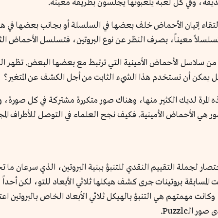
يقة، وفي كل لعبة يلعبونها يجلسون بطريقة معينة.
بالتقاء إتيان الأحماض خلف بعضها في السلسلة أو بجانب بعضها في 
سلسلاً معيناً، بصرف النظر عن نوع البروتين، فتسلسل الأحماض الثا
ن سلاسل الأحماض الأمينية التي ترتبط مع بعضها البعض. تظهر السلاس
يمكن أن نستخدم هذا الشيء الثابت من أجل الكشف عن المتغير؟
يه الأمر بلعبة أحجية الـpuzzle لكن هذه المرة لديك الكثير منها، وهناك صور متكررة مشت
دأ الباحثون مشروع «CASP» وهي اختصار لجملة التقييم النقدي للتنبؤ ببنية البروتين، الذي
 المسابقة بروتينات جرى كشف هيكلها ثلاثي الأبعاد للتو، لكن أحداً 
كانت مهمتهم هي التنبؤ بالهيكل ثلاثي الأبعاد الخاص بالبروتين اع
لـPuzzle.