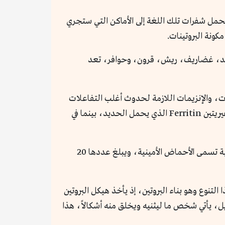
الجينات يملك لغة خاصة به ينقلها مترجم خاص، هو الحمض الريبوزي الرسول mRNA، الذي يحمل شفرات تلك اللغة إلى الأماكن التي ستجري
مكونة البروتينات.
، غضاريف، ريش، قرون، وحوافر، تعد
، والإنزيمات اللازمة لحدوث أغلب التفاعلات
التي تنظم وظيفة الأنسجة بروتينات هي الأخرى. تعمل بعض البروتينات على نقل المواد وتخزينها داخل الجسم، مثل الفيريتين Ferritin الذي يحمل الحديد، بينما في
البروتينات، أدوات الحياة الكيميائية، هي المسئول الأول عن التنوع الهائل في الحياة. تتكون البروتينات من وحدات تكوينية تسمى الأحماض الأمينية، ويبلغ عددها 20
التنوع وهو بناء البروتين، إذ يأخذ هيكل البروتين
ويل، يأتي شخص ما ليثنيه ويخلق منه أشكالاً، هذا