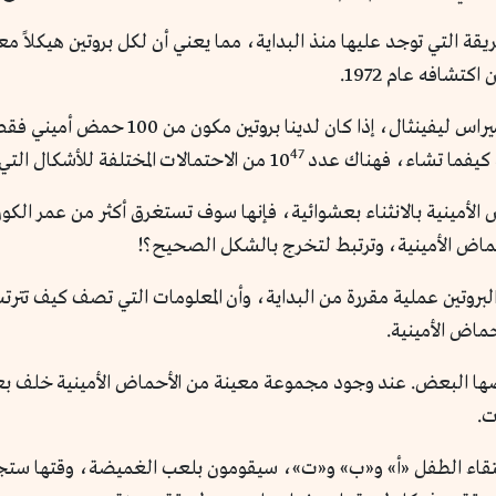
طريقة التي توجد عليها منذ البداية، مما يعني أن لكل بروتين هيكلاً م
تشافه عام 1972.
تعرض منطق أنفينسن لمعضلة أشار إليها العالم
47
 كيفما تشاء، فهناك عدد 10
من الاحتمالات المختلفة للأشكال التي 
أمينية بالانثناء بعشوائية، فإنها سوف تستغرق أكثر من عمر الكو
أحماض الأمينية، وترتبط لتخرج بالشكل الصحيح؟!
بروتين عملية مقررة من البداية، وأن المعلومات التي تصف كيف تترت
ماض الأمينية.
عضها البعض. عند وجود مجموعة معينة من الأحماض الأمينية خلف بع
ت.
التقاء الطفل «أ» و«ب» و«ت»، سيقومون بلعب الغميضة، وقتها ستجد