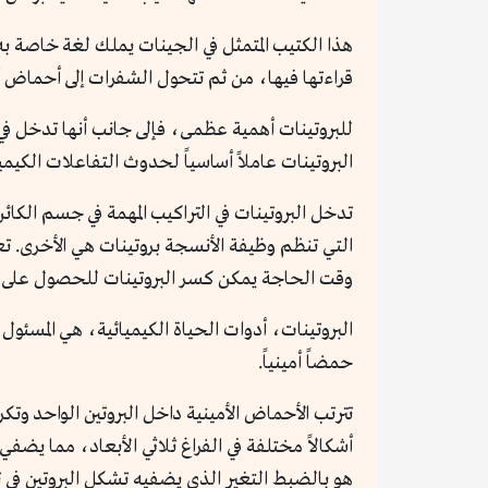
قراءتها فيها، من ثم تتحول الشفرات إلى أحماض 
للبروتينات أهمية عظمى، فإلى جانب أنها تدخل ف
البروتينات عاملاً أساسياً لحدوث التفاعلات الكيمي
تدخل البروتينات في التراكيب المهمة في جسم الكا
وقت الحاجة يمكن كسر البروتينات للحصول على ا
حمضاً أمينياً.
تترتب الأحماض الأمينية داخل البروتين الواحد وتكرر
أشكالاً مختلفة في الفراغ ثلاثي الأبعاد، مما يضف
هو بالضبط التغير الذي يضفيه تشكل البروتين في ثل