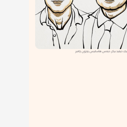
مياء: ديفيد بيكر، ديمس هاسابيس، وچون چامبر