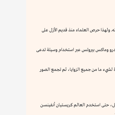
ته. ولهذا حرص العلماء منذ قديم الأزل على
اء سنوات من الدراسة الدقيقة استمرت حتى عام 1950 حتى نجح جون كندرو وماكس بيروتس عبر استخدام وسيلة تدعى
ة لشيء ما من جميع الزوايا، ثم تجمع الصور
شكل، حتى استخدم العالم كريستيان أنفينسن