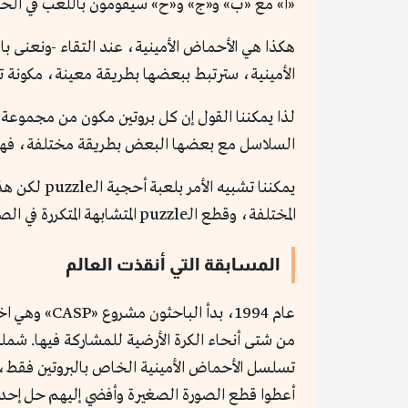
«أ» مع «ب» و«ج» و«ح» سيقومون باللعب في الحد
هكذا هي الأحماض الأمينية، عند التقاء -ونعنى 
الأمينية، سترتبط ببعضها بطريقة معينة، مكونة ت
لذا يمكننا القول إن كل بروتين مكون من مجموعة م
السلاسل مع بعضها البعض بطريقة مختلفة، فهل 
يمكننا تشب
المختلفة، وقطع الـpuzzle المتشابهة المتكررة في الصور هي الأحماض الأمينية. فكيف نجح العلماء في التوصل للأطراف المجهولة في تلك المعادلة؟
المسابقة التي أنقذت العالم
عام 1994، ب
من شتى أنحاء الكرة الأرضية للمشاركة فيها. شملت
تسلسل الأحماض الأمينية الخاص بالبروتين فقط، و
أعطوا قطع الصورة الصغيرة وأفضي إليهم حل إحدى صور ا