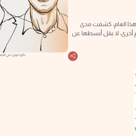
 لهذا العام، كشفت مدى
لم أخرى، لا يقل أبسطها عن
حائزو «نوبل» في الكي