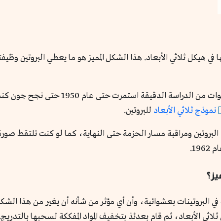
في هيكل ثلاثي الأبعاد. هذا الشكل المميز هو ما يعطي البروتين وظيف
رغم اكتشافها منذ القرن الـ19، احتاج العلم
نموذج ثلاثي الأبعاد
للبروتين.
لبروتين ومراقبة مسار الحزمة حتى النهاية، كما لو كنت تلتقط صور
19.
يز؟
في البروتينات بعشوائية، وأن أي مؤثر من شأنه أن يغير من هذا ال
 ثلاثي الأبعاد، ثم قام بعدئذ بتخفيف المواد المفككة لسحبها بالتدريج.