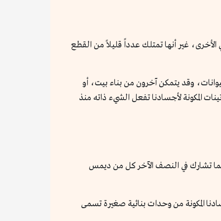
كن هل سمعت عن لعبة «Tangram – تانجرام»؟ إنها لغز هي الأخرى، غير أنها تمتلك عدداً قليلاً من القطع
انات، وقد يتمكن آخرون من بناء بيت، أو
نات المكونة لأجسادنا تفعل الشيء ذاته منذ
اء الاصطناعي، بينما تشارك في النصف الآخر كل من ديمس
دنا المكونة من وحدات بنائية صغيرة تسمى