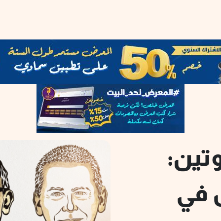
وتين:
 في