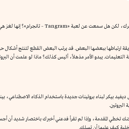
مؤكد أنك امتلكت واحدة من ألعاب الألغاز في صغرك، ل
قة ارتباطها ببعضها البعض. قد يرتب البعض القطع لتنتج أشكال حيو
التعليمات. يبدو الأمر مذهلاً، أليس كذلك؟ ماذا لو علمت أن البروتي
 نصف جائزة نوبل في الكيمياء لعام 2024 إلى ديفيد بيكر لبناء بروتينات جديدة باستخدام الذك
البروتين.
ك تخطي المقدمة، وإذا لم تقرأ فدعني أخبرك باختصار شديد أن أجسا
خلية كيف عليها أن تسلك.