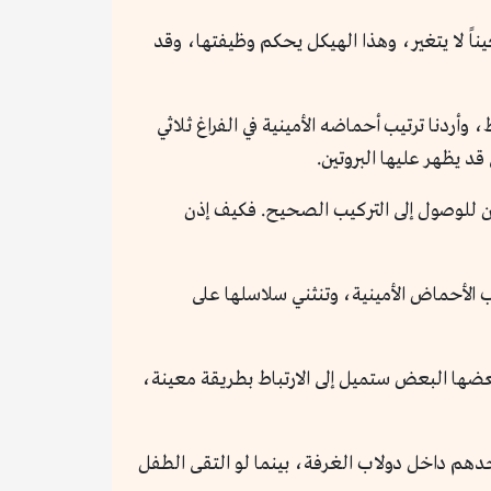
عيناً لا يتغير، وهذا الهيكل يحكم وظيفتها، وقد
 سيراس ليفينثال، إذا كان لدينا بروتين مكون من 100 حمض أميني فقط، وأردنا ترتيب أحماضه الأمينية في الفراغ ثلاثي
قد يظهر عليها البروتين.
ن للوصول إلى التركيب الصحيح. فكيف إذن
ب الأحماض الأمينية، وتنثني سلاسلها على
ضها البعض ستميل إلى الارتباط بطريقة معينة،
هم داخل دولاب الغرفة، بينما لو التقى الطفل