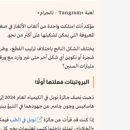
لعبة «Tangram – تانجرام»
المعروفة التي يمكن تشكيلها على أكثر من نحو.
يختلف الشكل الناتج باختلاف ترتيب القطع، وطري
شجرة أو تكوين أي شكل آخر حتى غير وارد مع ورقة 
مليارات السنين؟
البروتينات فعلتها أولاً!
ذهبت
هاسابيس وچون چامبر عن جهودهما في التنبؤ ببنية 
إذا كنت قد قرأت عن جائزة
نوبل في الطب
فيمكن
«الخلايا»، تملك داخلها كتيب تعليمات يخبر كل 