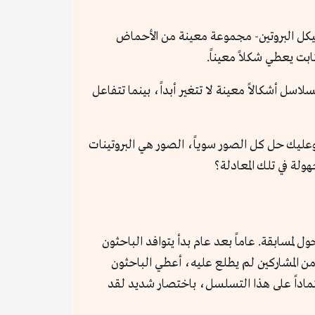
هيكل البروتين- مجموعة معينة من الأحماض
بت يعطي شكلاً معيناً.
ل أشكالاً معينة لا تتغير أبداً، بينما تتفاعل
ركة في كل صورة، وعليك حل كل الصور سوياً، الصور هي البروتينات
 سرعان ما تحول لمسابقة. عاماً بعد عام بدأ يتوافد الباحثون
من المشاركين لم يطلع عليه، أعطي الباحثون
تماداً على هذا التسلسل، باختصار شديد لقد