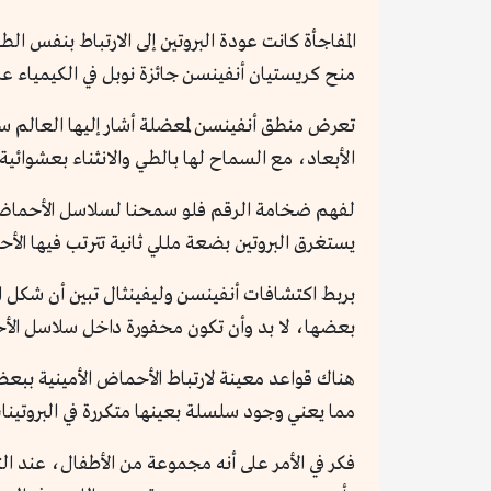
المفاجأة كانت عودة البروتين إلى الارتباط بنفس ال
منح كريستيان أنفينسن جائزة نوبل في الكيمياء عن اك
الأبعاد، مع السماح لها بالطي والانثناء بعشوائية
لفهم ضخامة الرقم فلو سمحنا لسلاسل الأحماض ال
يستغرق البروتين بضعة مللي ثانية تترتب فيها ال
بربط اكتشافات أنفينسن وليفينثال تبين أن شكل ال
بعضها، لا بد وأن تكون محفورة داخل سلاسل الأح
هناك قواعد معينة لارتباط الأحماض الأمينية بب
مما يعني وجود سلسلة بعينها متكررة في البروتينا
فكر في الأمر على أنه مجموعة من الأطفال، عند 