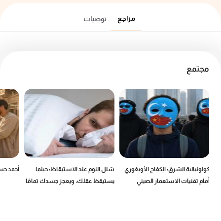
مراجع
توصيات
مجتمع
كولونيالية الشرق: الكفاح الأويغوري
شلل النوم عند الاستيقاظ: حينما
أحمد حسن
أمام تقنيات الاستعمار الصيني
يستيقظ عقلك، ويعجز جسدك تمامًا