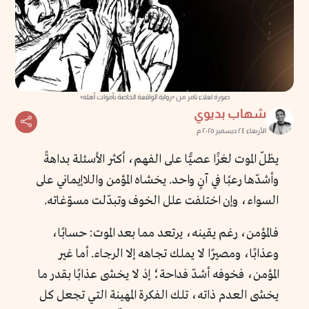
صورة لعلاء تامر من «رواية الواقعة الخاصة بأموات أهله»
شهاب بديوي
الأربعاء ٢٤ ديسمبر ٢٠٢٥ م
يظلّ الموت لغزًا عصيًّا على الفهم، أكثر الأسئلة بداهةً
وأشدّها رعبًا في آنٍ واحد. يخشاه المؤمن واللاإيماني على
السواء، وإن اختلفت علل الخوف وتبدّلت مسوّغاته.
فالمؤمن، رغم يقينه، يرتعد مما بعد الموت: حسابًا،
وعذابًا، ومصيرًا لا يملك تجاهه إلا الرجاء. أما غير
المؤمن، فخوفه أشدّ فداحة؛ إذ لا يخشى عذابًا بقدر ما
يخشى العدم ذاته، تلك الفكرة المهينة التي تجعل كل