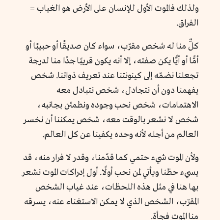
ولذلك فالموت الأول للإنسان على الأرض هو الغياب =
الفراق.
كلٌّ منا له شخص مقرّب، سواء كان صديقًا أو حبيبًا أو
أمًّا أو أيًّا يكن صفته، إلا أنه يكون قريبًا جدًا منا لدرجة
تجعلنا نضمّه إلى كينونتنا عند تعريف ذواتنا. شخص
يفهمنا دون أن نتجادل، شخص نتبادل معه
الاهتمامات، شخص نحب وجوده ونطمئن بجانبه،
شخص لا نشعر بالوقت معه، شخص يمكننا أن نخسر
العالم من أجله لأنه وحده يكفينا عن كل العالم.
ولأن الموت شيء حتمي كما قدّمنا، وقدر لا فرار منه، قد
يسيء حظنا ويأتي لمن نحب أولًا. أول إدراكات الموت نشعر
بها هنا في مثل هذه اللحظات، عند غياب الشخص
المقرّب، الشخص الذي لا يمكن الاستغناء عنه، يسرقه
منا الموت فجأة.