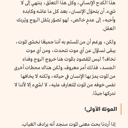
هذا الكدح الإنساني، وكل هذا التعلّق، ينتهي إلى لا
شيء. أن يتحوّل الإنسان، بعد كل ما عاشه وكابده
وأحبه، إلى عدمٍ خالص، لهو تصوّر يثقل الروح ويُربك
العقل.
ولكن، ورغم أن من المسلم به أننا جميعًا نخشى الموت،
يبقى تساؤل عن أي موت نتحدث، ومن أي موت
نخاف؟ ليس المقصود بالموت هنا خروج الروح وفناء
الجسد، فذلك أمر معروف. ولكن هناك محطات أخرى
من الموت يمرّ بها الإنسان في حياته، ولكنه لا يخافها
نفس خوفه من الموت المتعارف عليه، لا لشيء إلا لأننا لا
ندركها جيدًا.
الموتة الأولى!
إذا أردنا بحث معنى الموت سنجد أنه يرادف الغياب.