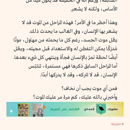
السابقة، ورغم أنه في الحقيقة قد يكون ميتًا من
الأساس، ولكنه لا يشعر.
وهذا أخطر ما في الأمر؛ فهذه المراحل من الموت قد لا
يشعر بها الإنسان، وفي الغالب ما يحدث ذلك.
يظل موت الجسد، رغم كل ما يحمله من مهاول، موتًا
مُدرَكًا يمكن التفطن له والاستعداد قبل مجيئه، ويظل
أيضًا لحظة تمرّ بالإنسان فجأة وينتهي كل شيء بعدها.
أما المراحل السابق ذكرها فهي مستمرة، تتلبّس
الإنسان، قد لا تتركه، وقد لا يدركها أبدًا.
فمن أي موت يجب أن نخاف؟
وأخبرني بالله عليك، كم مرة مر عليك الموت؟
# معرفة