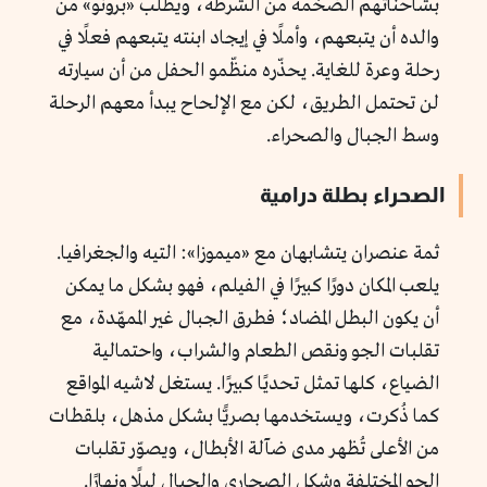
بشاحناتهم الضخمة من الشرطة، ويطلب «برونو» من
والده أن يتبعهم، وأملًا في إيجاد ابنته يتبعهم فعلًا في
رحلة وعرة للغاية. يحذّره منظّمو الحفل من أن سيارته
لن تحتمل الطريق، لكن مع الإلحاح يبدأ معهم الرحلة
وسط الجبال والصحراء.
الصحراء بطلة درامية
ثمة عنصران يتشابهان مع «ميموزا»: التيه والجغرافيا.
يلعب المكان دورًا كبيرًا في الفيلم، فهو بشكل ما يمكن
أن يكون البطل المضاد؛ فطرق الجبال غير الممهّدة، مع
تقلبات الجو ونقص الطعام والشراب، واحتمالية
الضياع، كلها تمثل تحديًا كبيرًا. يستغل لاشيه المواقع
كما ذُكرت، ويستخدمها بصريًّا بشكل مذهل، بلقطات
من الأعلى تُظهر مدى ضآلة الأبطال، ويصوّر تقلبات
الجو المختلفة وشكل الصحارى والجبال ليلًا ونهارًا.