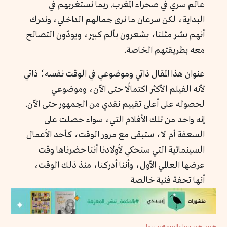
عالم سري في صحراء المغرب. ربما نستغربهم في
البداية، لكن سرعان ما نرى جمالهم الداخلي، وندرك
أنهم بشر مثلنا، يشعرون بألم كبير، ويودّون التصالح
معه بطريقتهم الخاصة.
عنوان هذا المقال ذاتي وموضوعي في الوقت نفسه؛ ذاتي
لأنه الفيلم الأكثر اكتمالًا حتى الآن، وموضوعي
لحصوله على أعلى تقييم نقدي من الجمهور حتى الآن.
إنه واحد من تلك الأفلام التي، سواء حصلت على
السعفة أم لا، ستبقى مع مرور الوقت، كأحد الأعمال
السينمائية التي سنحكي لأولادنا أننا حضرناها وقت
عرضها العالمي الأول، وأننا أدركنا، منذ ذلك الوقت،
أنها تحفة فنية خالصة