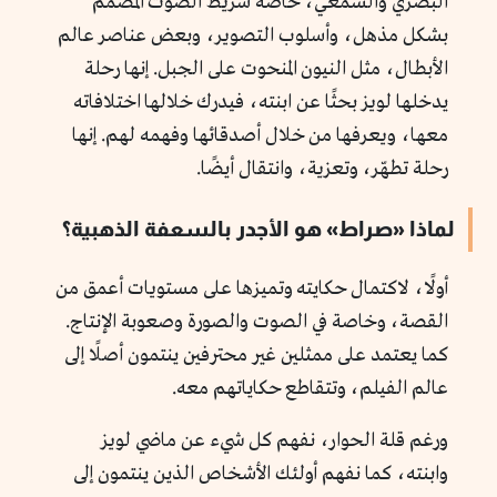
البصري والسمعي، خاصة شريط الصوت المصمم
بشكل مذهل، وأسلوب التصوير، وبعض عناصر عالم
الأبطال، مثل النيون المنحوت على الجبل. إنها رحلة
يدخلها لويز بحثًا عن ابنته، فيدرك خلالها اختلافاته
معها، ويعرفها من خلال أصدقائها وفهمه لهم. إنها
رحلة تطهّر، وتعزية، وانتقال أيضًا.
لماذا «صراط» هو الأجدر بالسعفة الذهبية؟
أولًا، لاكتمال حكايته وتميزها على مستويات أعمق من
القصة، وخاصة في الصوت والصورة وصعوبة الإنتاج.
كما يعتمد على ممثلين غير محترفين ينتمون أصلًا إلى
عالم الفيلم، وتتقاطع حكاياتهم معه.
ورغم قلة الحوار، نفهم كل شيء عن ماضي لويز
وابنته، كما نفهم أولئك الأشخاص الذين ينتمون إلى