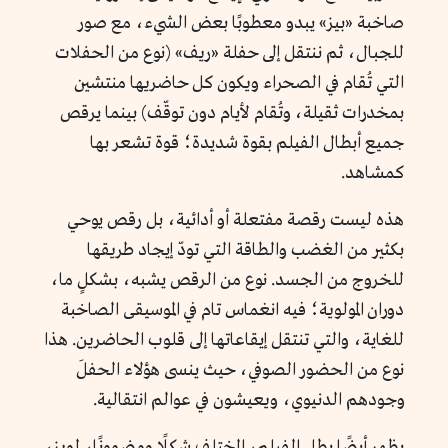
صاخبة «بيز» يبدو معطوبًا بعض الشيء، مع صور
للجبال، ثم ننتقل إلى حفلة «ريف» (نوع من الحفلات
التي تُقام في الصحراء ويكون كل حاضريها منتشين
بمخدرات ثقيلة، وتُقام لأيام دون توقّف) بينما يرقص
جميع أبطال الفيلم بقوة شديدة؛ قوة تشعر بها
كمشاهد.
هذه ليست رقصة مفتعلة أو أدائية، بل رقص يوحي
بكثير من الغضب والطاقة التي تودّ إيجاد طريقها
للخروج من الجسد. نوع من الرقص يشبه، بشكلٍ ما،
دوران المولوية؛ فيه انغماس تام في الموسيقى الصاخبة
للغاية، والتي تنتقل إيقاعاتها إلى قلوب الحاضرين. هذا
نوع من الحضور الصوفي، حيث ينسى هؤلاء الحفلَ
وجودهم الدنيوي، ويعيشون في عوالم انتقالية.
يظهر أيضًا بطل الفيلم، المختلف شكلًا ومضمونًا، لويز،