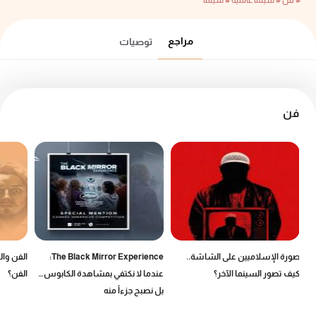
# فن
# سينما عالمية
# سينما
مراجع
توصيات
فن
صورة الإسلاميين على الشاشة..
The Black Mirror Experience:
الفن وال
كيف تصور السينما الآخر؟
عندما لا نكتفي بمشاهدة الكابوس…
الفن؟
بل نصبح جزءاً منه