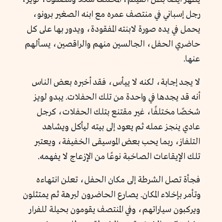
رجل إسباني في منتصف عمره مع ابنه الصغير برونو،
يحمل في يده صورة لابنته المفقودة، ويدور بها على كل
حاضري الحفل، الجالسين منهم والراقصين، يسألهم
عنها.
لا يجد إجابة، لكنه لا ييأس، فقد أخبره بعض الناس
أنه قد يجدها في واحدة من تلك الحفلات. يبدو لويز
شخصًا مختلفًا، غير مقتنع بتلك الحفلات، كرجل
عادي ينجز عمله ثم يعود إلى بيته ليأكل ويشاهد
التلفاز، ربما يحب بعض الموسيقى الخفيفة، ويعتبر
تلك الإيقاعات الصاخبة نوعًا من الإزعاج لا يفهمه.
فجأة تصل الشرطة إلى مكان الحفل، تعلن انتهاءه
وتأمر بإخلاء المكان. يصارع الحاضرون لبرهة ثم يمتثلون
ويركبون سياراتهم، وفي المنتصف يقومون بحيلة للفرار