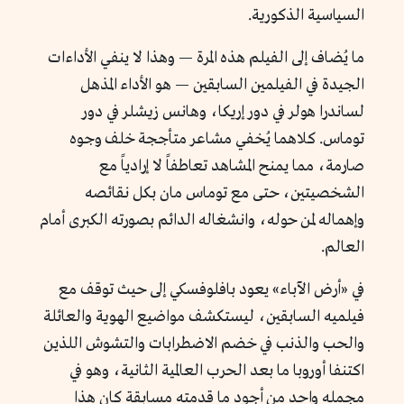
السياسية الذكورية.
ما يُضاف إلى الفيلم هذه المرة — وهذا لا ينفي الأداءات
الجيدة في الفيلمين السابقين — هو الأداء المذهل
لساندرا هولر في دور إريكا، وهانس زيشلر في دور
توماس. كلاهما يُخفي مشاعر متأججة خلف وجوه
صارمة، مما يمنح المشاهد تعاطفاً لا إرادياً مع
الشخصيتين، حتى مع توماس مان بكل نقائصه
وإهماله لمن حوله، وانشغاله الدائم بصورته الكبرى أمام
العالم.
في «أرض الآباء» يعود بافلوفسكي إلى حيث توقف مع
فيلميه السابقين، ليستكشف مواضيع الهوية والعائلة
والحب والذنب في خضم الاضطرابات والتشوش اللذين
اكتنفا أوروبا ما بعد الحرب العالمية الثانية، وهو في
مجمله واحد من أجود ما قدمته مسابقة كان هذا