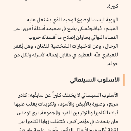
كبيرة.
الهوية ليست الموضوع الوحيد الذي يشتغل عليه
الفيلم، فبافلوفسكي يضع في صميمه أسئلة أخرى: عن
النساء اللواتي يحاولن إصلاح ما أفسدته حروب
الرجال، وعن الاختيارات الشخصية للفنان، وهل يُغفر
للعبقري فنّه العظيم في مقابل إهماله لأسرته ولكل من
حوله.
الأسلوب السينمائي
الأسلوب السينمائي لا يختلف كثيراً عن سابقَيه: كادر
مربع، وصورة بالأبيض والأسود، وتكوينات يغلب عليها
ثبات الكاميرا والتوتر بين الفرد والمجموعة. نرى توماس
مان يتحدث في مؤتمر كبير، فتتقلب زوايا الكاميرا بين
لقطة تُظهره رجلاً هائل التأثير، وأخرى علوية واسعة