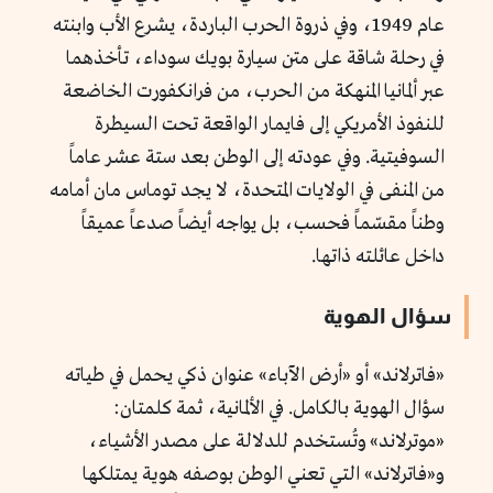
عام 1949، وفي ذروة الحرب الباردة، يشرع الأب وابنته
في رحلة شاقة على متن سيارة بويك سوداء، تأخذهما
عبر ألمانيا المنهكة من الحرب، من فرانكفورت الخاضعة
للنفوذ الأمريكي إلى فايمار الواقعة تحت السيطرة
السوفيتية. وفي عودته إلى الوطن بعد ستة عشر عاماً
من المنفى في الولايات المتحدة، لا يجد توماس مان أمامه
وطناً مقسّماً فحسب، بل يواجه أيضاً صدعاً عميقاً
داخل عائلته ذاتها.
سؤال الهوية
«فاترلاند» أو «أرض الآباء» عنوان ذكي يحمل في طياته
سؤال الهوية بالكامل. في الألمانية، ثمة كلمتان:
«موترلاند» وتُستخدم للدلالة على مصدر الأشياء،
و«فاترلاند» التي تعني الوطن بوصفه هوية يمتلكها