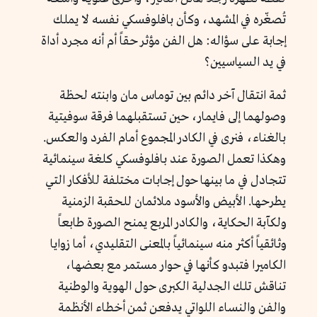
تُصغّره في المشهد، وكأن بافلوفسكي نفسه لا يملك
إجابة على سؤاله: هل الفن مؤثر حقاً أم أنه مجرد أداة
في يد السياسيين؟
ثمة انتقال آخر دائم بين توماس مان وابنته لحظة
وصولهما إلى فايمار، حين تستقبلهما فرقة سوفيتية
بالغناء، فنرى في الكادر المجموع أمام الفرد والعكس.
وهكذا تعمل الصورة عند بافلوفسكي كلغة سينمائية
تتجادل في ما بينها حول إجابات مختلفة للأفكار التي
يطرحها. الأبيض والأسود ملائمان للحقبة الزمنية
ولكآبة الحكاية، والكادر المربع يمنح الصورة طابعاً
وثائقياً أكثر منه سينمائياً بالمعنى التقليدي، أما زوايا
الكاميرا فتبدو كأنها في حوار مستمر مع بعضها،
تناقش تلك الجدلية الكبرى حول الهوية والوطنية
والفن والنساء اللواتي يدفعن ثمن أخطاء الأنظمة