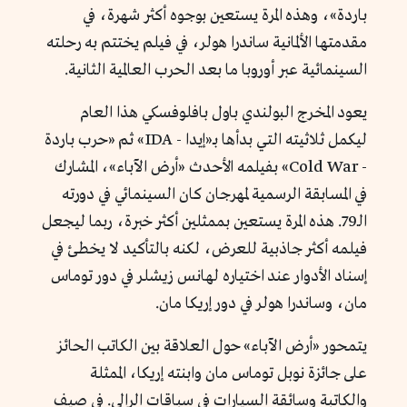
باردة»، وهذه المرة يستعين بوجوه أكثر شهرة، في
مقدمتها الألمانية ساندرا هولر، في فيلم يختتم به رحلته
السينمائية عبر أوروبا ما بعد الحرب العالمية الثانية.
يعود المخرج البولندي باول بافلوفسكي هذا العام
ليكمل ثلاثيته التي بدأها بـ«إيدا - IDA» ثم «حرب باردة
- Cold War» بفيلمه الأحدث «أرض الآباء»، المشارك
في المسابقة الرسمية لمهرجان كان السينمائي في دورته
الـ79. هذه المرة يستعين بممثلين أكثر خبرة، ربما ليجعل
فيلمه أكثر جاذبية للعرض، لكنه بالتأكيد لا يخطئ في
إسناد الأدوار عند اختياره لهانس زيشلر في دور توماس
مان، وساندرا هولر في دور إريكا مان.
يتمحور «أرض الآباء» حول العلاقة بين الكاتب الحائز
على جائزة نوبل توماس مان وابنته إريكا، الممثلة
والكاتبة وسائقة السيارات في سباقات الرالي. في صيف