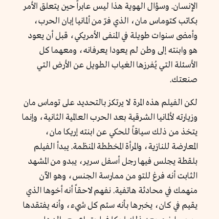
الإنسان. وسؤال الهوية هذا ليس عابراً حين يتعلق الأمر
بكاتب كتوماس مان، الذي فرّ من ألمانيا إبان الحرب،
وأمضى سنوات طويلة في المنفى الأمريكي، قبل أن يعود
هو وابنته إلى وطن لم يعودا يعرفانه، ومعهما كل
الأسئلة التي يُفرزها الغياب الطويل عن الأرض التي
صنعتك.
لكن الفيلم هذه المرة لا يرتكز بالتحديد على توماس مان
وزيارته لألمانيا الشرقية بعد الحرب العالمية الثانية، وإنما
يتخذ من ذلك سياقاً للحكي عن ابنته إريكا مان،
المعارضة للنازية، والمرأة المخططة المنظمة. يبدأ الفيلم
بلقطة يجلس فيها رجل أسفل سرير، يبدو من المشهد
الثابت أنه فرغ للتو من ممارسة الجنس، وهو الآن
منهمك في محادثة هاتفية. نفهم لاحقاً أنه أخوها الذي
يقيم في كان، يخبرها بأنه سئم كل شيء، وأنه يفتقدها