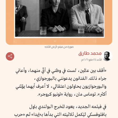
صورة من فيلم «أرض الآباء»
محمد طارق
الأحد ٢٤ مايو ٢٠٢٦ م
«أقف بين عالمين، لست في وطني في أيٍّ منهما، وأعاني
جراء ذلك. الفنانون يدعونني بالبورجوازي،
والبورجوازيون يحاولون اعتقالي، لا أعرف أيهما يؤلمني
أكثر». توماس مان، رواية «تونيو كروجر».
في فيلمه الجديد، يعود المخرج البولندي باول
بافلوفسكي ليُكمل ثلاثيته التي بدأها بـ«إيدا» ثم «حرب