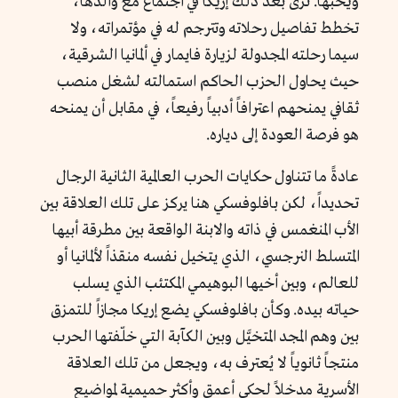
ويحبها. نرى بعد ذلك إريكا في اجتماع مع والدها،
تخطط تفاصيل رحلاته وتترجم له في مؤتمراته، ولا
سيما رحلته المجدولة لزيارة فايمار في ألمانيا الشرقية،
حيث يحاول الحزب الحاكم استمالته لشغل منصب
ثقافي يمنحهم اعترافاً أدبياً رفيعاً، في مقابل أن يمنحه
هو فرصة العودة إلى دياره.
عادةً ما تتناول حكايات الحرب العالمية الثانية الرجال
تحديداً، لكن بافلوفسكي هنا يركز على تلك العلاقة بين
الأب المنغمس في ذاته والابنة الواقعة بين مطرقة أبيها
المتسلط النرجسي، الذي يتخيل نفسه منقذاً لألمانيا أو
للعالم، وبين أخيها البوهيمي المكتئب الذي يسلب
حياته بيده. وكأن بافلوفسكي يضع إريكا مجازاً للتمزق
بين وهم المجد المتخيَّل وبين الكآبة التي خلّفتها الحرب
منتجاً ثانوياً لا يُعترف به، ويجعل من تلك العلاقة
الأسرية مدخلاً لحكي أعمق وأكثر حميمية لمواضيع