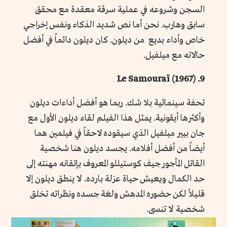
السجن وشروعه في عملية سرقة معقدة مع محقق
سابق وهارب. نحن أما نص شديد الذكاء ونفس إخراجي
خاص وأداء بديع من ديلون. كان ديلون دائماً في أفضل
حالاته مع ميلفيل.
9. Le Samouraï (1967)
تحفة سينمائية بلا شك. ربما هو أفضل أداءات ديلون
وأكثرها أيقونية. يمثل هذا الفيلم لقاء ديلون الأول مع
جان بيير ميلفيل الذي سيقوده لاحقاً في فيلمين هما
أيضاً من أفضل أفلامه. يجسد ديلون هنا شخصية
القاتل المأجور جيف كوستيللو المعروف بإتقانه مهنته إلى
حد الكمال ويعيش حياة عزلة بارده. لا ينطق ديلون إلا
قليلاً لكن حضوره المدهش ولغة جسده ونظراته تخلق
شخصية لا تنسى.