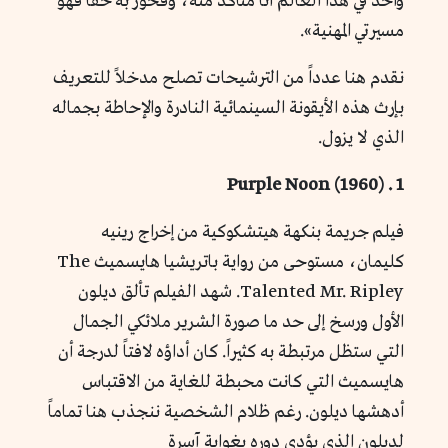
واحد في هذا العالم أنا متأكد منه، وفخور به حقاً فهو
مسيرتي المهنية».
نقدم هنا عدداً من الترشيحات تصلح مدخلاً للتعريف
بإرث هذه الأيقونة السينمائية النادرة والإحاطة بجماله
الذي لا يزول.
1 . Purple Noon (1960)
فيلم جريمة بنكهة هيتشكوكية من إخراج رينيه
كليمان، مستوحى من رواية باتريشيا هايسميث The
Talented Mr. Ripley. شهد الفيلم تألق ديلون
الأول ورسخ إلى حد ما صورة الشرير ملائكي الجمال
التي ستظل مرتبطة به كثيراً. كان أداؤه لافتاً لدرجة أن
هايسميث التي كانت محبطة للغاية من الاقتباس
أدهشها ديلون. رغم ظلام الشخصية ننجذب هنا تماماً
لديلون الذي يؤدي دوره بغواية آسرة