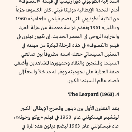
أسند إليه أنطونيوني دوراً رئيسياً في فيلمه «الكسوف»
أمام النجمة الإيطالية مونيكا فيتي. كان الكسوف جزءاً
من ثلاثية أنطونيوني التي تضم فيلمي «المغامرة» 1960
و«الليل» 1961 وتقدم دراسة معمقة عن عزلة الفرد
واغترابه الروحي في العصر الحديث. إن ظهور ديلون في
فيلم «الكسوف» في هذه المرحلة المبكرة من مهنته في
التمثيل السينمائي جعله اسمه مطروقاً بين صانعي
السينما والمنتجين والنقاد وجمهورها المشاهدين وأضفى
صفة العالمية على نجوميته ووفر له مدخلاً واسعاً إلى
فضاء عالم السينما الكبير.
4. The Leopard (1963)
بعد التعاون الأول بين ديلون والمخرج الإيطالي الكبير
لوتشينو فيسكونتي عام 1960 في فيلم «روكو وإخوته»،
عاد فيسكونتي عام 1963 ليضع ديلون هذه المرة في