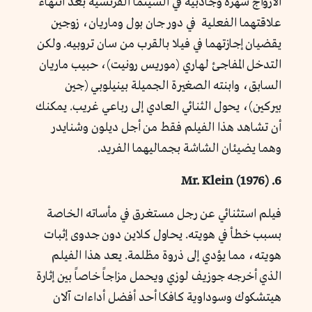
الأزواج شهرة وجاذبية في السينما الفرنسية بعد انتهاء
علاقتهما الفعلية في دور جان بول وماريان، زوجين
يقضيان إجازتهما في فيلا بالقرب من سان تروبيه. ولكن
التدخل المفاجئ لهاري (موريس رونيت)، حبيب ماريان
السابق، وابنته الصغيرة الجميلة بينيلوبي (جين
بيركين)، يحول الثنائي العادي إلى رباعي غريب. يمكنك
أن تشاهد هذا الفيلم فقط من أجل ديلون وشنايدر
وهما يضيئان الشاشة بجماليهما الفريد.
6. Mr. Klein (1976)
فيلم استثنائي عن رجل مستغرق في مأساته الخاصة
بسبب خطأ في هويته. يحاول كلاين دون جدوى إثبات
هويته، مما يؤدي إلى ذروة مظلمة. يعد هذا الفيلم
الذي أخرجه جوزيف لوزي ويحمل مزاجاً خاصاً بين إثارة
هيتشكوك وسوداوية كافكا أحد أفضل أداءات آلان