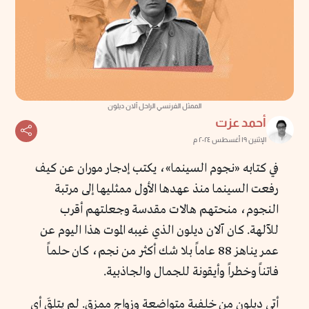
الممثل الفرنسي الراحل آلان ديلون
أحمد عزت
الإثنين ١٩ أغسطس ٢٠٢٤ م
في كتابه «نجوم السينما»، يكتب إدجار موران عن كيف
رفعت السينما منذ عهدها الأول ممثليها إلى مرتبة
النجوم، منحتهم هالات مقدسة وجعلتهم أقرب
للآلهة. كان آلان ديلون الذي غيبه الموت هذا اليوم عن
عمر يناهز 88 عاماً بلا شك أكثر من نجم، كان حلماً
فاتناً وخطراً وأيقونة للجمال والجاذبية.
أتى ديلون من خلفية متواضعة وزواج ممزق. لم يتلقَ أي