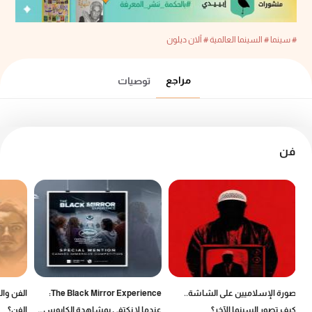
# سينما
# السينما العالمية
# آلان ديلون
مراجع
توصيات
فن
صورة الإسلاميين على الشاشة..
The Black Mirror Experience:
الفن وال
كيف تصور السينما الآخر؟
عندما لا نكتفي بمشاهدة الكابوس…
الفن؟