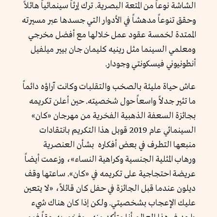
الشاشة نوعاً من المتعة البصرية. ترك إرثاً سينمائياً هائلاً
وحقق تنوعاً مدهشاً في الأدوار التي جسدها عبر مسيرته
الممتدة لخمسة عقود عمل خلالها مع أفضل مخرجي
ومعلمي السينما مثل رينيه كليمان جان بيير ميلفيل
أنطونيوني فيسكونتي وجودار.
عاش حياة مليئة بالصخب والتقلبات وكانت آراؤه دائماً
ما تثير جدلاً واسعاً حول شخصيته. حين أعلن تكريمه
بجائزة السعفة الذهبية الفخرية من مهرجان «كان»
السينمائي عام 2019 قوبل هذا التكريم بانتقادات
منبعها التطرف في بعض أفكاره بشأن العنصرية
ورهاب المثلية الجنسية وكراهية النساء»، وزعمت أيضاً
عريضة احتجاجية على تكريمه في «كان». ساعتها وقف
ديلون عندما قبل الجائزة في حفل كان قائلاً، «لا يتعين
عليك الإعجاب بشخصيتي. ولكن إذا كان هناك شيء