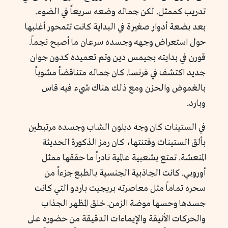
تدريب كممثل. لكن جماله وضعه سريعاً في الضوء.
بعد بضعة أدوار صغيرة في البداية كانت تتمحور أغلبها
حول استعراض وجهه وجسده سرعان ما أصبح نجماً.
قورن في بدايته بجيمس دين وتم تعميده كدون جوان
جديد اكتشف في فرنسا. كان جماله متناقضاً مشوباً
بالغموض والحزن ومع ذلك هناك شيء فيه قاس
وبارد.
في الستينات كان وجه ديلون الشاب وجسده مرتبطين
بألق الستينات وفتنتها، كان رمز الذكورة الحديثة
المنعشة. تمتع بشعبية عالمية نادراً ما حققها ممثل
أوروبي. كانت الجاذبية الجنسية بالطبع جزءاً من
سحره تماماً مثل معاصرته بريجيت باردو التي كانت
جسدها وحسها موضة الزمن. خلق المظهر الجذاب
والحركات الأنيقة والإيماءات الدقيقة من حضوره على