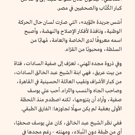
كبار الكُتّاب والصحفيين في مصر.
أسّس جريدة «المؤيد»، التي صارت لسان حال الحركة
الوطنية، ونافذة لأفكار الإصلاح والنهضة، وأصبح
اسمه معروفًا لدى الخاصة والعامة، مُهابًا من
السلطة، ومحبوبًا من القرّاء.
وفي ذروة مجده المهني، تعرّف إلى صفية السادات، فتاة
من بيت عريق، فهي ابنة الشيخ عبد الخالق السادات،
من كبار الأشراف ونقيب العائلة الحسينية في القاهرة،
وصاحب الجاه والنسب والثراء. أحب علي يوسف
صفية، وأراد أن يتزوجها، لكنه اصطدم منذ اللحظة
الأولى بعقبة لم يكن سهلًا تجاوزها: الفارق الطبقي.
ففي نظر الشيخ عبد الخالق، كان علي يوسف صحفيًا،
أي من طبقة دون النُبلاء، ومهنته – رغم مجدها في