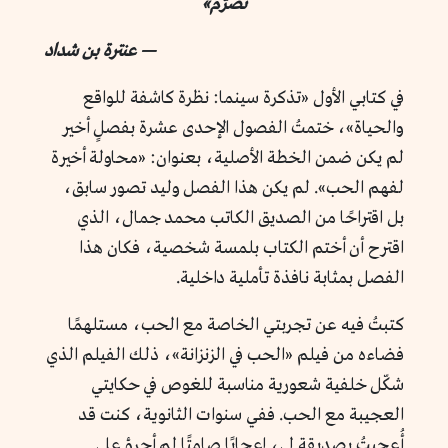
تَضَرَّمُ»
— عنترة بن شداد
في كتابي الأول «تذكرة سينما: نظرة كاشفة للواقع
والحياة»، ختمتُ الفصول الإحدى عشرة بفصلٍ أخير
لم يكن ضمن الخطة الأصلية، بعنوان: «محاولة أخيرة
لفهم الحب». لم يكن هذا الفصل وليد تصور سابق،
بل اقتراحًا من الصديق الكاتب محمد جمال، الذي
اقترح أن أختم الكتاب بلمسة شخصية، فكان هذا
الفصل بمثابة نافذة تأملية داخلية.
كتبتُ فيه عن تجربتي الخاصة مع الحب، مستلهمًا
فضاءه من فيلم «الحب في الزنزانة»، ذلك الفيلم الذي
شكّل خلفية شعورية مناسبة للغوص في حكايتي
العجيبة مع الحب. ففي سنوات الثانوية، كنت قد
أُعجبتُ بصديقةٍ لي، إعجابًا صامتًا لم أجرؤ على