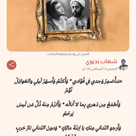
الشيخ علي يوسف وصفية السادات
شهاب بديوي
الخميس ٠٧ أغسطس ٢٠٢٥ م
«سَأُضمِرُ وَجدي في فُؤادي * وَأَكتُمُ وَأَسهَرُ لَيلي والعَواذِلُ
نُوَّمُ
وَأَطمَعُ مِن دَهري بِما لا أَنالُه * وَأَلزَمُ مِنهُ ذُلَّ مَن لَيسَ
يَرحُمُ
وَأَرجو التَداني مِنكِ يا اِبنَةَ مالِكٍ * وَدونَ التَداني نارُ حَربٍ