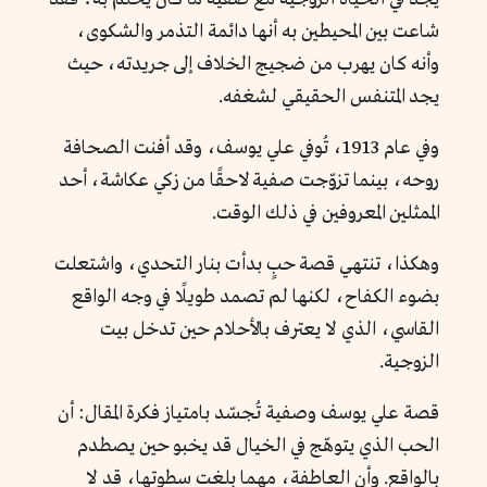
شاعت بين المحيطين به أنها دائمة التذمر والشكوى،
وأنه كان يهرب من ضجيج الخلاف إلى جريدته، حيث
يجد المتنفس الحقيقي لشغفه.
وفي عام 1913، تُوفي علي يوسف، وقد أفنت الصحافة
روحه، بينما تزوّجت صفية لاحقًا من زكي عكاشة، أحد
الممثلين المعروفين في ذلك الوقت.
وهكذا، تنتهي قصة حبٍ بدأت بنار التحدي، واشتعلت
بضوء الكفاح، لكنها لم تصمد طويلًا في وجه الواقع
القاسي، الذي لا يعترف بالأحلام حين تدخل بيت
الزوجية.
قصة علي يوسف وصفية تُجسّد بامتياز فكرة المقال: أن
الحب الذي يتوهّج في الخيال قد يخبو حين يصطدم
بالواقع. وأن العاطفة، مهما بلغت سطوتها، قد لا