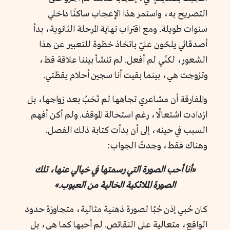
التصريح به، واستمر هذا الإعجاب ساكنًا داخلي
سنوات طويلة. ومع اقتراب نهاية المرحلة الثانوية، بدأ
أصدقائي يلحّون عليّ باتخاذ خطوة للتعبير عن هذا
الشعور، لكنّي لم أفعل. لم تنشأ بيننا علاقة قط،
وتزوجت هي، بينما بقيت أنا سجين أحلام يقظتي.
والمفارقة أن مشاعري تجاهها لم تَخبُ بعد زواجها، بل
ازدادت اشتعالًا، رغم استحالة الموقف. ولم أكن أفهم
السبب في حينه، إلى أن بدأت كتابة ذلك الفصل.
وهناك فقط، وجدتُ الجواب:
«أنا أحب الصورة التي رسمتها في خيالي عنها، تلك
الصورة الملائكية الخالية من العيوب.»
كان حُبي إذن حُبًا لصورة ذهنية مثالية، متجاوزة حدود
الواقع، متعالية على النقائص. لم أحبها كما هي، بل