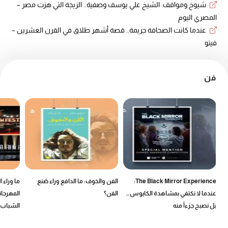
شيوخ ومواقف: الشيخ علي يوسف وصفية.. الزيجة التي هزت مصر –
المصري اليوم
عندما كانت الصحافة جريمة.. قصة أشهر طلاق في القرن العشرين –
فيتو
فن
The Black Mirror Experience:
الفن والخوف: ما الدافع وراء صُنع
ما وراء 
عندما لا نكتفي بمشاهدة الكابوس…
الفن؟
المهرجان
بل نصبح جزءاً منه
الشباب