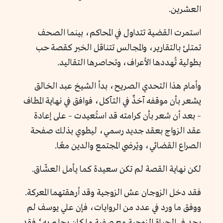
العشرين.
استمرت القضية تتداول في المحاكم، بينما الصحف
تمتلئ بالتقارير، والمجالس تتناقل الخبر كقصة حب
بطولية تُهددها الأعراف، وتحاصرها التقاليد.
وأمام هذا التحدي الصريح، بدأ الشيخ عبد الخالق
يشعر بأن موقفه آخذٌ في التآكل، فوافق في نهاية المطاف
– بعد أن شعر بأن كرامته قد استُعيدت – على إعادة
عقد الزواج بعقد جديد رسمي، ليطوي بذلك صفحة
الصراع القضائي، ويُرضي المجتمع والدين معًا.
لكن نهاية القصة لم تكن سعيدة كما يأمل العشّاق.
فقد دخل الزوجان عش الزوجية وقد أرهقتهما المعركة.
ووفق ما ورد في عدد من الروايات، فإن علي يوسف لم
يجد في الحياة الزوجية مع صفية ما كان يحلم به؛ فقد