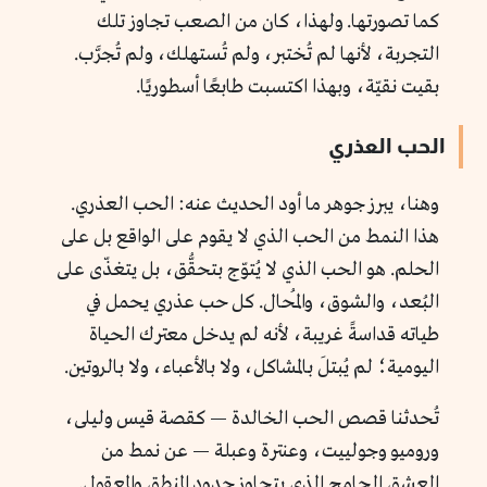
كما تصورتها. ولهذا، كان من الصعب تجاوز تلك
التجربة، لأنها لم تُختبر، ولم تُستهلك، ولم تُجرَّب.
بقيت نقيّة، وبهذا اكتسبت طابعًا أسطوريًا.
الحب العذري
وهنا، يبرز جوهر ما أود الحديث عنه: الحب العذري.
هذا النمط من الحب الذي لا يقوم على الواقع بل على
الحلم. هو الحب الذي لا يُتوّج بتحقُّق، بل يتغذّى على
البُعد، والشوق، والمُحال. كل حب عذري يحمل في
طياته قداسةً غريبة، لأنه لم يدخل معترك الحياة
اليومية؛ لم يُبتلَ بالمشاكل، ولا بالأعباء، ولا بالروتين.
تُحدثنا قصص الحب الخالدة — كقصة قيس وليلى،
وروميو وجولييت، وعنترة وعبلة — عن نمط من
العشق الجامح الذي يتجاوز حدود المنطق والمعقول.