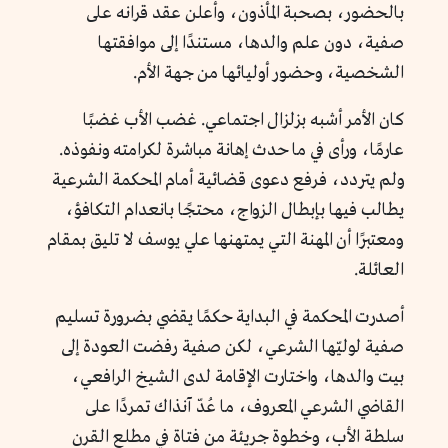
بالحضور، بصحبة المأذون، وأعلن عقد قرانه على
صفية، دون علم والدها، مستندًا إلى موافقتها
الشخصية، وحضور أوليائها من جهة الأم.
كان الأمر أشبه بزلزال اجتماعي. غضب الأب غضبًا
عارمًا، ورأى في ما حدث إهانة مباشرة لكرامته ونفوذه.
ولم يتردد، فرفع دعوى قضائية أمام المحكمة الشرعية
يطالب فيها بإبطال الزواج، محتجًا بانعدام التكافؤ،
ومعتبرًا أن المهنة التي يمتهنها علي يوسف لا تليق بمقام
العائلة.
أصدرت المحكمة في البداية حكمًا يقضي بضرورة تسليم
صفية لوليّها الشرعي، لكن صفية رفضت العودة إلى
بيت والدها، واختارت الإقامة لدى الشيخ الرافعي،
القاضي الشرعي المعروف، ما عُدّ آنذاك تمردًا على
سلطة الأب، وخطوة جريئة من فتاة في مطلع القرن