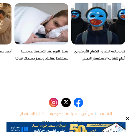
كولونيالية الشرق: الكفاح الأويغوري
شلل النوم عند الاستيقاظ: حينما
أحمد حسن
أمام تقنيات الاستعمار الصيني
يستيقظ عقلك، ويعجز جسدك تمامًا
اكتب معنا
من نحن
سياسة الخصوصية
اتفاقية الاستخدام
×
جميع الحقوق محفوظة كروم 2024