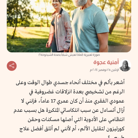
صورة تعبيرية (لماذا نعيش شباباً بصحة الشيخوخة؟)
أمنية عجوة
الإثنين ٢٥ نوفمبر ٢٠٢٤ م
أشعر بألم في مختلف أنحاء جسدي طوال الوقت وعلى
الرغم من تشخيصي بعدة انزلاقات غضروفية في
عمودي الفقري منذ أن كان عمري 17 عاماً، فإنني لا
أزال أتساءل عن سبب انتكاساتي المتكررة هل بسبب عدم
انتظامي على الأدوية التي أصلها مسكنات وحقن
كورتيزون لتقليل الألم، أم لأنني لم أتلق أفضل علاج