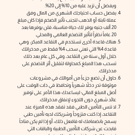
ويفضل أن تزيد عليه من 10% إلى 20%.
يفضل حساب احتياجك الشهري من المال وفق
عملة ثابتة أو الذهب لتجنب تأثير الضخم فإذا كان مبلغ
20 ألف جنيه يوفر لك حياة مناسبة، فلن يوفرها بعد
20 عاماً نظراً لتأثير التضخم العالمي والمحلي.
هناك قاعدة أخرى تستخدم في التقاعد المبكر، وهي
قاعدة 4% التي تعني سحب 4% فقط من مدخراتك
خلال أول سنة من التقاعد، وفي كل عام بعد ذلك
تسحب هذا المبلغ كمحاولة لتقليل أثر التضخم على
مدخراتك.
حاول أن تضع جزءاً من أموالك في مشروعات
موثوقة تدر دخلاً شهرياً وتحافظ في ذات الوقت على
أصل المبلغ المالي؛ ليساعدك هذا الأمر على توفير
عائد شهري دون اللجوء لإنفاق مدخراتك.
لا تنس التأمين الطبي فقد تفقد هذه الميزة عند
التقاعد، إذا كنت متزوجاً وشريكك لديه تأمين طبي
يسمح بانضمامك له فافعل ذلك، أو إذا لم يكن متاحاً
فابحث عن شركات التأمين الطبية والباقات التي