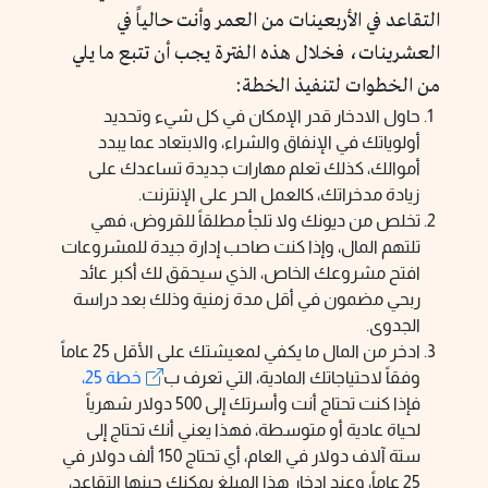
التقاعد في الأربعينات من العمر وأنت حالياً في
العشرينات، فخلال هذه الفترة يجب أن تتبع ما يلي
من الخطوات لتنفيذ الخطة:
حاول الادخار قدر الإمكان في كل شيء وتحديد
أولوياتك في الإنفاق والشراء، والابتعاد عما يبدد
أموالك، كذلك تعلم مهارات جديدة تساعدك على
زيادة مدخراتك، كالعمل الحر على الإنترنت.
تخلص من ديونك ولا تلجأ مطلقاً للقروض، فهي
تلتهم المال، وإذا كنت صاحب إدارة جيدة للمشروعات
افتح مشروعك الخاص، الذي سيحقق لك أكبر عائد
ربحي مضمون في أقل مدة زمنية وذلك بعد دراسة
الجدوى.
ادخر من المال ما يكفي لمعيشتك على الأقل 25 عاماً
وفقاً لاحتياجاتك المادية، التي تعرف ب
خطة 25،
فإذا كنت تحتاج أنت وأسرتك إلى 500 دولار شهرياً
لحياة عادية أو متوسطة، فهذا يعني أنك تحتاج إلى
ستة آلاف دولار في العام، أي تحتاج 150 ألف دولار في
25 عاماً، وعند ادخار هذا المبلغ يمكنك حينها التقاعد،