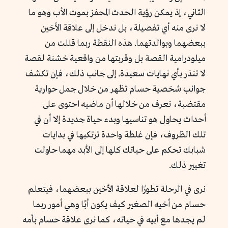
الثاني، إذ يمكن رؤية الحدث المحفز بموت الأب وهو ما
لا نرى منه أي تفصيلة، بل ندخل إلى علاقة الأخين
ببعضهما وبوالدتهما. هذه النقطة ربما قللت من
ميلودرامية القصة بل وقربتها من واقعية خشنة لقصة
لا تنذر بأي نهايات سعيدة. إلى جانب ذلك، فإن تكشف
جوانب شخصية حسام تظهر من خلال جمل حوارية
مقتضبة، نعرف من خلالها أن ماضيه احتوى على
أحداث يحاول هو تناسيها وبدء حياة جديدة إلا أن في
تلك الظروف، فإن غلطة واحدة ترتكبها في بدايات
شبابك تحكم على حياتك كلها إلى الأبد مهما حاولت
تغيير ذلك.
نرى في الرحلة تطورًا لعلاقة الأخين ببعضهما، فيتعلم
حسام من أخيه الصغير كيف يكون أبًا وهي أمور ربما
لم يجدها مع أبيه في حياته، كما نرى علاقة حسام بأمه