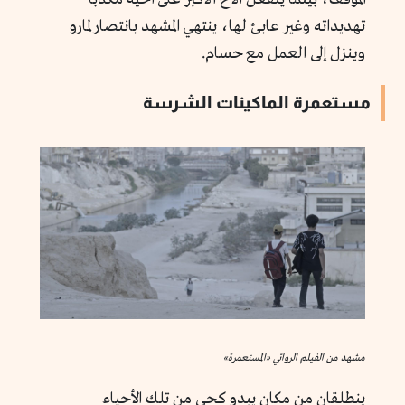
تهديداته وغير عابئ لها، ينتهي المشهد بانتصار لمارو
وينزل إلى العمل مع حسام.
مستعمرة الماكينات الشرسة
مشهد من الفيلم الروائي «المستعمرة»
ينطلقان من مكان يبدو كحي من تلك الأحياء