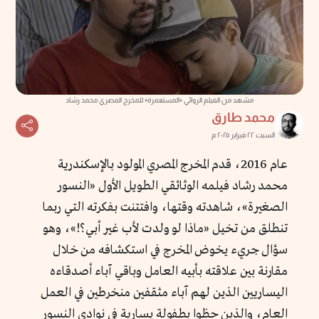
مشهد من الفيلم الروائي «المستعمرة» للمخرج المصري محمد رشاد
محمد طارق
السبت ٢٢ فبراير ٢٠٢٥ م
عام 2016، قدم المخرج المصري المولود بالإسكندرية
محمد رشاد فيلمه الوثائقي الطويل الأول «النسور
الصغيرة»، شاهدته وقتها، وافتتنت بفكرته التي ربما
تنطلق من تخيل «ماذا لو ولدت لأب غير أبي؟!»، وهو
سؤال جريء يخوض المخرج في استكشافه من خلال
مقارنة بين علاقته بأبيه العامل وباقي آباء أصدقاءه
اليساريين الذين لهم آباء مثقفين منخرطين في العمل
العام، والذين حظوا بطفولة يسارية في نوادي النسور