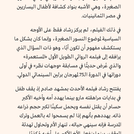
الصغيرة، وهي الأشبه بنواد كشافة لأطفال اليساريين
في مصر الثمانينيات.
في ذلك الفيلم، لم يركز رشاد فقط على الأوجه
السياسية لموضوع النسور الصغيرة، وإنما كان بشكل ما
يستكشف مفهوم أن تكون أبًا، وهو ذات السؤال الذي
يرافقه إلى فيلمه الروائي الطويل الأول «المستعمرة»
والذي عُرض حديثًا في مسابقة «وجهات نظر» في أولى
دوراتها في الدورة الـ75 لمهرجان برلين السينمائي الدولي.
يفتتح رشاد فيلمه الأحدث بمشهد صادم إذ يقف طفل
في بدايات مراهقته مارو بينما يهدد أمه وأخيه الأكبر
حسام أن يقتل نفسه ويحمل سكينًا تكبر حجم ذراعه
ذاته. يهددهم بأنهم إذا لم يسمحوا له بالعمل وترك
المدرسة فإنه سينهي حياته، تنهار الأم وتحاول تهدئة
الموقف، بينما ينفعل الأخ الأكبر على أخيه مُكذبًا