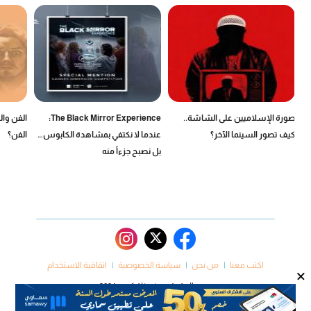
صورة الإسلاميين على الشاشة..
The Black Mirror Experience:
الفن وال
كيف تصور السينما الآخر؟
عندما لا نكتفي بمشاهدة الكابوس…
الفن؟
بل نصبح جزءاً منه
اكتب معنا
من نحن
سياسة الخصوصية
اتفاقية الاستخدام
×
جميع الحقوق محفوظة كروم 2024