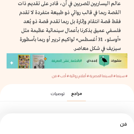
عالم اليساريين المصريين في آن، قادر على تقديم ذات
القصة ربما في قالب روائي ذو طبيعة متفردة لا تقدم
فقط قصة انتقام وإثارة بل ربما تقدم قصة ذو بُعد
فلسفي عميق يذكرنا بأعمال سينمائية عظيمة مثل
«أوسلو، 31 أغسطس» لواكيم تريير أو ربما بأسطورة
سيزيف في شكل معاصر.
# سينما
# السينما المصرية
# أفلام روائية
# أدب
# فن
مراجع
توصيات
فن