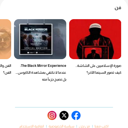
فن
صورة الإسلاميين على الشاشة..
The Black Mirror Experience:
الفن وال
كيف تصور السينما الآخر؟
عندما لا نكتفي بمشاهدة الكابوس…
الفن؟
بل نصبح جزءاً منه
اكتب معنا
من نحن
سياسة الخصوصية
اتفاقية الاستخدام