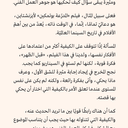
ومثيرة يبقى سؤال كيف تحكيها هو جوهر العمل الفني.
فعلى سبيل المثال، فيلم «المدرّعة بوتمكين» لأيزنشتاين،
هو دعائيّ تمامًا، إنّما، في الوقت ذاته، يُعدّ من بين أهمّ
الأفلام في تاريخ السينما العالميّة.
المسألة إذًا تتوقف على الكيفية أكثر من اعتمادها على
الأفكار نفسها، ولدينا في هذا الفيلم، «قبل الظهر»،
فكرة قوية، لكنها لم تستوِ في السيناريو كما يجب.
نجح المخرج في إيجاد إجابة مثيرة للشق الأول، وعرف
ماذا يحكي، وأتى بفكرة رائعة، ولكنه لم يكن على نفس
المستوى عندما تعلق الأمر بالكيفية التي اختار أن يحكي
بها قصته.
كما أن هناك رابطًا قويًا بين ما تريد الحديث عنه،
والكيفية التي تتناوله بها حيث يجب أن يتناسب الموضوع