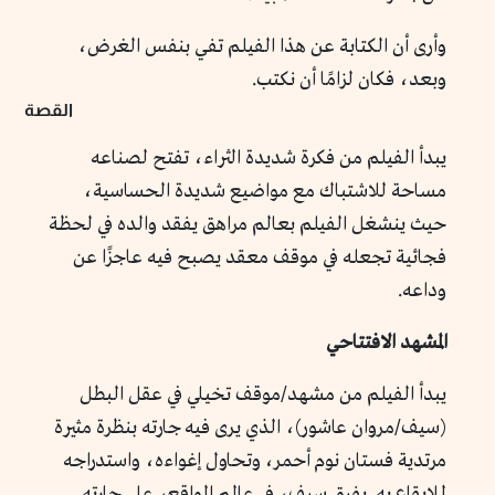
وأرى أن الكتابة عن هذا الفيلم تفي بنفس الغرض،
وبعد، فكان لزامًا أن نكتب.
القصة
يبدأ الفيلم من فكرة شديدة الثراء، تفتح لصناعه
مساحة للاشتباك مع مواضيع شديدة الحساسية،
حيث ينشغل الفيلم بعالم مراهق يفقد والده في لحظة
فجائية تجعله في موقف معقد يصبح فيه عاجزًا عن
وداعه.
المشهد الافتتاحي
يبدأ الفيلم من مشهد/موقف تخيلي في عقل البطل
(سيف/مروان عاشور)، الذي يرى فيه جارته بنظرة مثيرة
مرتدية فستان نوم أحمر، وتحاول إغواءه، واستدراجه
للإيقاع به.
يفيق سيف، في عالم الواقع، على جارته