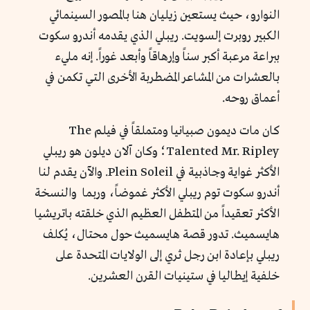
النوارو، حيث يستعين زيليان هنا بالمصور السينمائي
الكبير روبرت إلسويت. ريبلي الذي يقدمه أندرو سكوت
ببراعة مرعبة أكبر سناً وإرهاقاً وأبعد غوراً. إنه مليء
بالعشرات من المشاعر المضطربة الأخرى التي تكمن في
أعماق روحه.
كان مات ديمون صبيانيا ومتملقاً في فيلم The
Talented Mr. Ripley؛ وكان آلان ديلون هو ريبلي
الأكثر غواية وجاذبية في Plein Soleil. والآن يقدم لنا
أندرو سكوت توم ريبلي الأكثر غموضاً، وربما والنسخة
الأكثر تعقيداً من المتطفل العظيم الذي خلقته باتريشيا
هايسميث. تدور قصة هايسميث حول محتال، يُكلف
ريبلي بإعادة ابن رجل ثري إلى الولايات المتحدة على
خلفية إيطاليا في ستينيات القرن العشرين.