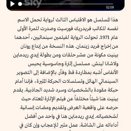
02:09
Play
هذا المسلسل هو الاقتباس الثالث لرواية تحمل الاسم
نفسه للكاتب فريدريك فورسيث وصدرت للمرة الأولى
عام 1971. تحولت الرواية لفيلمين سينمائيين، أحدهما
من إخراج فريد زينمان. هذه النسخة من إبداع رونان
بينيت مكونة من عشر حلقات ومن بطولة إيدي ريدماين
ولاشانا لينش. مسلسل إثارة وجاسوسية يحبس
الأنفاس أشبه بمطاردة قط وفأر. بالإضافة إلى التصوير
السينمائي الهائل وتسلسلات الحركة المثيرة، فإننا أمام
حبكة مقودة بالشخصيات وسرد شديد الجاذبية. يقدم
بينيت هنا شيئاً مختلفاً عن فيلم الإثارة المعتاد حيث
حرصه على واقعية العرض وتقديم ومضات إنسانية
لشخصياته. إيدي ريدماين هنا في واحد من أفضل
أداءاته على الشاشة. عمل مثير للإعجاب وإن كان في