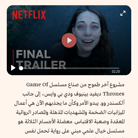
Enter
fullscr
Play
02:20
Play
مشروع آخر طموح من صناع مسلسل Game Of
Thrones ديفيد بينيوف ودي بي وايس، إلى جانب
ألكسندر وو. يبدو الأمر وكأن ما يجذبهم الآن هي أعمال
الميزانيات الضخمة والمشهديات المذهلة والمصادر الروائية
المعقدة وصعبة الاقتباس. معضلة الأجسام الثلاثة ‏هو
مسلسل خيال علمي مبني على رواية تحمل نفس