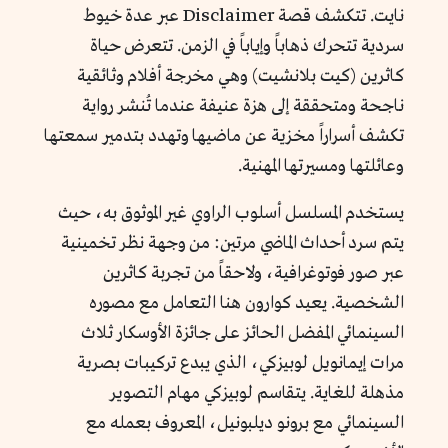
نايت. تتكشف قصة Disclaimer عبر عدة خيوط
سردية تتحرك ذهاباً وإياباً في الزمن. تتعرض حياة
كاثرين (كيت بلانشيت) وهي مخرجة أفلام وثائقية
ناجحة ومتحققة إلى هزة عنيفة عندما تُنشر رواية
تكشف أسراراً مخزية عن ماضيها وتهدد بتدمير سمعتها
وعائلتها ومسيرتها المهنية.
يستخدم المسلسل أسلوب الراوي غير الموثوق به، حيث
يتم سرد أحداث الماضي مرتين: من وجهة نظر تخمينية
عبر صور فوتوغرافية، ولاحقاً من تجربة كاثرين
الشخصية. يعيد كوارون هنا التعامل مع مصوره
السينمائي المفضل الحائز على جائزة الأوسكار ثلاث
مرات إيمانويل لوبيزكي، الذي يبدع تركيبات بصرية
مذهلة للغاية. يتقاسم لوبيزكي مهام التصوير
السينمائي مع برونو ديلبونيل، المعروف بعمله مع