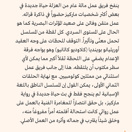
ينفخ فريق عمل مائة عام من العزلة حياة جديدة في
بعض أكثر شخصيات ماركيز حضوراً في ذاكرة قرائه.
عمل متقن وفاتن على صعيد المؤثرات البصرية كما هو
الحال على المستوى السردي. كل لقطة من المسلسل
تحمل معنًى وتأثيراً. التوقف للحظات على وجه العقيد
أوريليانو بوينديا (كلاوديو كاتانيو) وهو يواجه فرقة
الإعدام يضفي على اللحظة ثقلاً أكبر مما يمكن لأي
سطر مكتوب أن يلتقطه. هذا إلى جانب فريق عمل
استثنائي من ممثلين كولومبيين. مع نهاية الحلقات
الثماني الأولى، يمكن القول إن المسلسل الناطق باللغة
الإسبانية لم ينجح فقط في بث حياة جديدة في رواية
ماركيز، بل حقق انتصاراً للمغامرة الفنية بالعمل على
عمل روائي كانت استحالة أفلمته أمراً مفروغاً منه،
وخلق شيئاً يقترب في جماله وأثره من العمل الأصلي.