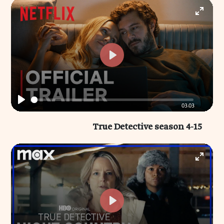
Enter
fullscr
Play
03:03
Play
15-True Detective season 4
Enter
fullscr
Play