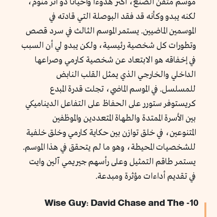
موسم متقن الصنع، أكثر هدوءاً وأحياناً ذو أثر منوم،
لكنه يبدو وكأنه قد فقد البوصلة التي قادته في
الموسمين الماضيين. يستمر الموسم الثالث في سرد قصص
وتطورات كل شخصية رئيسية، ولكن يبدو لي أن السبب
في إخفاقه هو الابتعاد عن شخصية كارمي وصراعها
الداخلي والخارجي الذي يمثل القلب النابض
للمسلسل. في الموسم الماضي، تجلت قدرة المبدع
كريستوفر ستورر على الحفاظ على التفاعل الديناميكي
بين الأسرة الممتدة والطهاة المتعددين والموظفين
المتنوعين، في خلق توازن بين حكاية كارمي وخلق خلفية
للشخصيات المحيطة، وهو ما لم يتحقق في هذا الموسم.
يستمر طاقم التمثيل وعلى رأسهم جيريمي آلين وايت
في تقديم أداءات مؤثرة ومبدعة.
10- Wise Guy: David Chase and The