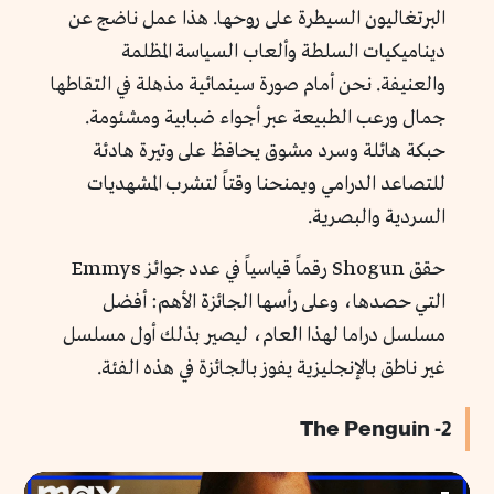
البرتغاليون السيطرة على روحها. هذا عمل ناضج عن
ديناميكيات السلطة وألعاب السياسة المظلمة
والعنيفة. نحن أمام صورة سينمائية مذهلة في التقاطها
جمال ورعب الطبيعة عبر أجواء ضبابية ومشئومة.
حبكة هائلة وسرد مشوق يحافظ على وتيرة هادئة
للتصاعد الدرامي ويمنحنا وقتاً لتشرب المشهديات
السردية والبصرية.
حقق Shogun رقماً قیاسیاً في عدد جوائز Emmys
التي حصدھا، وعلى رأسھا الجائزة الأھم: أفضل
مسلسل دراما لھذا العام، ليصير بذلك أول مسلسل
غير ناطق بالإنجليزية يفوز بالجائزة في هذه الفئة.
2- The Penguin