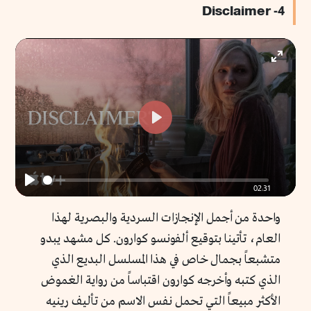
4- Disclaimer
Enter
fullscr
Play
02:31
Play
واحدة من أجمل الإنجازات السردية والبصرية لهذا
العام، تأتينا بتوقيع ألفونسو كوارون. كل مشهد يبدو
متشبعاً بجمال خاص في هذا المسلسل البديع الذي
الذي كتبه وأخرجه كوارون اقتباساً من رواية الغموض
الأكثر مبيعاً التي تحمل نفس الاسم من تأليف رينيه