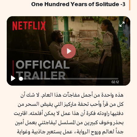
3- One Hundred Years of Solitude
Enter
fullscr
Play
02:12
Play
هذه واحدة من أجمل مفاجآت هذا العام. لا شك أن
كل من قرأ وأحب تحفة ماركيز التي يفيض السحر من
دفتيها راودته فكرة أن هذا عمل لا يمكن أفلمته. اقتربت
بحذر وخوف كبيرين من المسلسل ليفاجئني بعمل أمين
جداً لعالم وروح الرواية، عمل يستعير جاذبية وغواية