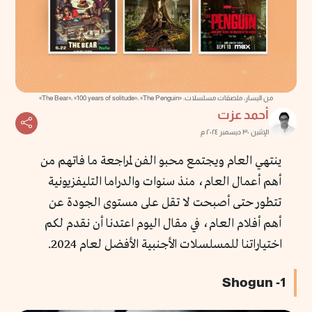
من اليسار، ملصقات مسلسلات: «The Bear»، «100 years of solitude»، «The Penguin»
أحمد عزت
الإثنين ٣٠ ديسمبر ٢٠٢٤ م
ينتهي العام ويجتمع محبو الفن لمراجعة ما فاتهم من
أهم أعمال العام، منذ سنوات والدراما التليفزيونية
تتطور حتى أصبحت لا تقل على مستوى الجودة عن
أهم أفلام العام، في مقال اليوم اعتدنا أن نقدم لكم
اختياراتنا للمسلسلات الأجنبية الأفضل لعام 2024.
1- Shogun