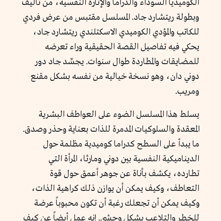
الكوميديا السوداء والدراما والإثارة النفسية، من تأليف
وبطولة ريتشارد جاد. المسلسل مقتبس من عرض فردي
للكاتب والمؤدي الكوميدي الاسكتلندي ريتشارد جاد،
يحكي فيه تفاصيل القصة الحقيقية وراء تعرضه
للمضايقات والمطاردة طوال سنوات. يجسِّد جاد دور
دوني دان، وهو نسخة خيالية من نفسه بشكل مقنع
ومريب.
يسلط هذا المسلسل الضوء على العواطف البشرية
المعقدة والسلوكيات المدمرة للذات بعناية وحذر وصدق.
ما يبدأ على السطح كدراما كوميدية مظلمة حول
الديناميكية النفسية بين دوني ومارثا، المرأة التي
تطارده، يكشف بأناة عن جوهر أعمق حول قوة
التعاطف، وكيف يمكن أن يوازن ذلك كراهية الذات،
وكيف يمكن أن تجعلك رغبة أن تكون محبوباً عرضة
للخطر والتلاعب بشكل وحشي. إنه عمل أيضاً عن كيف