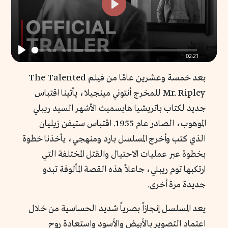
Play
02:21
Play
بعد خمسة وعشرين عامًا من فيلم The Talented
Mr. Ripley للمخرج أنتوني مينجيلا، يأتينا اقتباس
جديد لكتاب باتريشيا هايسميث الأشهر السيد ريبلي
الموهوب، الصادر عام 1955. اقتباس ستيفن زيليان
الذي كتب وأخرج المسلسل بارد ومنهجي، يأخذنا خطوة
بخطوة عبر عمليات الاحتيال والقتل المختلفة التي
ارتكبها توم ريبلي، جاعلاً هذه القصة المألوفة تبدو
جديدة مرة أخرى.
يعد المسلسل إنجازاً بصرياً شديد الحساسية من خلال
اعتماد التصوير بالأبيض والأسود واستعادة روح