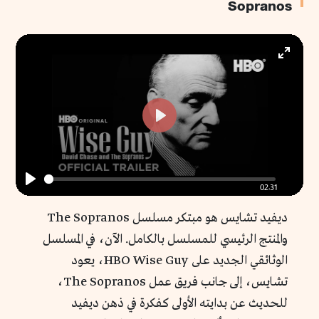
Sopranos
Enter
fullscr
Play
02:31
Play
ديفيد تشايس هو مبتكر مسلسل The Sopranos
والمنتج الرئيسي للمسلسل بالكامل. الآن، في المسلسل
الوثائقي الجديد على HBO Wise Guy، يعود
تشايس، إلى جانب فريق عمل The Sopranos،
للحديث عن بدايته الأولى كفكرة في ذهن ديفيد