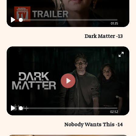
01:35
Play
13- Dark Matter
Enter
fullscr
Play
02:52
Play
14- Nobody Wants This