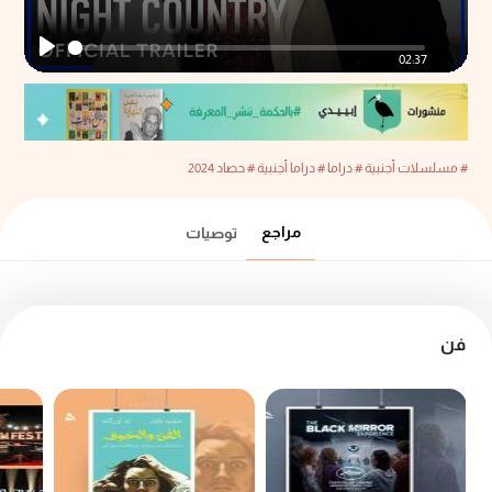
02:37
Play
# مسلسلات أجنبية
# دراما
# دراما أجنبية
# حصاد 2024
مراجع
توصيات
فن