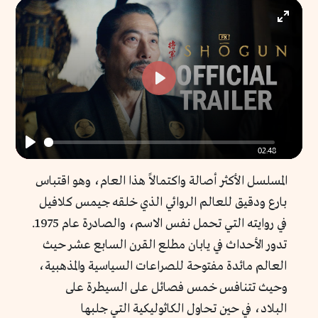
Enter
fullscr
Play
02:48
Play
المسلسل الأكثر أصالة واكتمالاً هذا العام، وهو اقتباس
بارع ودقيق للعالم الروائي الذي خلقه جيمس كلافيل
في روايته التي تحمل نفس الاسم، والصادرة عام 1975.
تدور الأحداث في يابان مطلع القرن السابع عشر حيث
العالم مائدة مفتوحة للصراعات السياسية والمذهبية،
وحيث تتنافس خمس فصائل على السيطرة على
البلاد، في حين تحاول الكاثوليكية التي جلبها