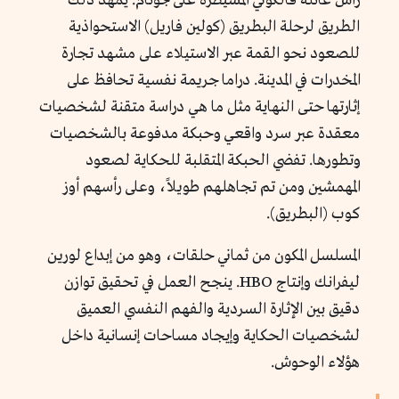
رأس عائلة فالكوني المسيطرة على جوثام. يمهد ذلك
الطريق لرحلة البطريق (كولين فاريل) الاستحواذية
للصعود نحو القمة عبر الاستيلاء على مشهد تجارة
المخدرات في المدينة. دراما جريمة نفسية تحافظ على
إثارتها حتى النهاية مثل ما هي دراسة متقنة لشخصيات
معقدة عبر سرد واقعي وحبكة مدفوعة بالشخصيات
وتطورها. تفضي الحبكة المتقلبة للحكاية لصعود
المهمشين ومن تم تجاهلهم طويلاً، وعلى رأسهم أوز
كوب (البطريق).
المسلسل المكون من ثماني حلقات، وهو من إبداع لورين
ليفرانك وإنتاج HBO. ينجح العمل في تحقيق توازن
دقيق بين الإثارة السردية والفهم النفسي العميق
لشخصيات الحكاية وإيجاد مساحات إنسانية داخل
هؤلاء الوحوش.