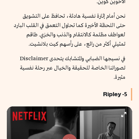
الأخوين كوين.
نحن أمام إثارة نفسية هادئة، تحافظ على التشويق
حتى اللحظة الأخيرة كما تحاول التعمق في القلب البارد
لعواطف مظلمة كالانتقام والذنب والخزي. طاقم
تمثيلي أكثر من رائع، على رأسهم كيت بلانشيت.
في نسيجها الضبابي والمتشابك يتحدى Disclaimer
تصوراتنا الخاصة للحقيقة والخيال عبر رحلة نفسية
مثيرة.
5- Ripley
Enter
fullscr