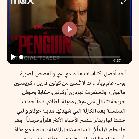
Enter
fullscr
Play
01:37
Play
أحد أفضل اقتباسات عالم دي سي والقصص المصورة
بوجه عام وبأداءات لا تُنسى من كولين فاريل، كريستين
ماليوتي، والمخضرمة ديردري أوكونيل. حكاية وحوش
جريحة تتقاتل على عرش مدينة الظلام. تبدأ أحداث
السلسلة بعد الكارثة التي شهدتها مدينة جوثام والتي
خطط لها ريدلر لتدمير الأحياء الأكثر فقراً وحرماناً، وهو
ما يخلق فراغاً في السلطة داخل المدينة، خاصة مع وفاة