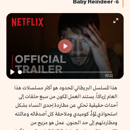
6- Baby Reindeer
Enter
fullscr
Play
02:22
Play
هذا المسلسل البريطاني المحدود هو أكثر مسلسلات هذا
العام إرباكاً. يستند العمل المكون من سبع حلقات إلى
أحداث حقيقية تحكي عن مطاردة إحدى النساء بشكل
استحواذي لمؤدٍّ كوميدي وملاحقة كل أصدقائه وعائلته
ومطاردتهم إلى حد الجنون. عمل هو مزيج من