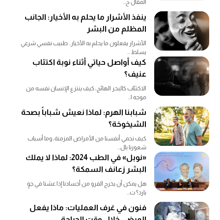
المقال ح...
ينفذ الأشرار ما يحلم به الأخيار: الجانب
المظلم من البشر
الأشرار يفعلون ما يحلم به الأخيار.. طبيب نفسي شرعي
يسلط ...
كيف أواصل حياتي أثناء نوبة اكتئاب
عنيف؟
الاكتئاب كالبحر الهائج، كيف ينتزع الإنسان نفسه من
موجه ا...
شبابنا الهرم: لماذا نعيش شباباً بصحة
الشيخوخة؟
كيف نحمي أنفسنا من الأمراض المزمنة، وما أسباب
شعورنا بال...
«نوبل» في الطب 2024: لماذا لا يملك
البشر زعانف السمكة؟
هل يمكن أن يخرج الفرو من أجسادنا إذا عشنا في جوٍ
بارد؟ ت...
فنون في غرف العمليات: ماذا يفعل
المرضى خلال وقت الجراحة