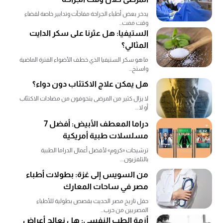
يدخر بعض أطباء الجراحة مفاجآت وتدابير خاصة لقضاء
وقت ممت...
الستيفيا: هل عثرنا على سكر الدايت
المثالي؟
ما هو سكر الستيفيا الذي خطف الأضواء الفترة الماضية
واستخ...
هل يمكن علاج الاكتئاب دون دواء؟
لا يزال كثير من المرضى يتخوفون من مضادات الاكتئاب
أو لا ...
دراما المعطف الأبيض: أفضل 7
مسلسلات طبية أمريكية
ترشيحات «كروم» لأفضل أعمال الدراما الطبية
بالتلفزيون....
من السويس إلى غزة: بطولات أطباء
مصر في ساحات المعارك
حفل تاريخ مصر الحديث بقصص بطولية للأطباء
المصريين من حرب...
أزمة الطب النفسي: هل نعالج أعراض