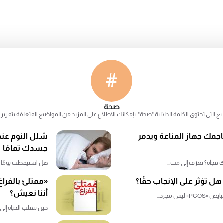
#
صحة
ع التى تحتوى الكلمة الدلالية "صحة". بإمكانك الاطلاع على المزيد من المواضيع المتعلقة بتمري
هاجمك جهاز المناعة ويدمر
شلل النوم عند
جسدك تمامًا
فجأة؟ تعرّف إلى مت...
هل استيقظت يومًا عاجز
ل تؤثر على الإنجاب حقًا؟
«ممتلئ بالفرا
أننا نعيش؟
 مجرد...
حين تنقلب الحياة إلى