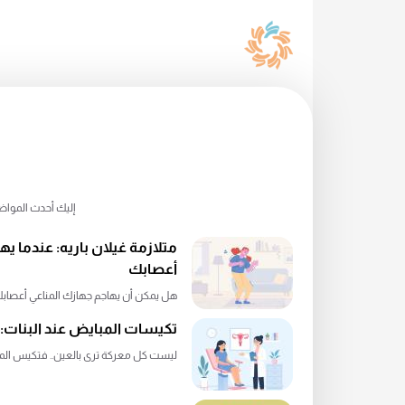
إليك أحدث المواضي
متلازمة غيلان باريه: عندما ي
أعصابك
هل يمكن أن يهاجم جهازك المناعي أعصابك 
تكيسات المبايض عند البنات: ه
ليست كل معركة ترى بالعين.. فتكيس المبايض «PCOS» ليس