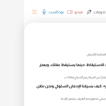
تدوينات
فيديو
بودكاست
ر الشاشة للأسفل.
 الاستيقاظ: حينما يستيقظ عقلك، ويعجز
ًا عن الحركة رغم أنك واعٍ تمامًا؟ ت...
غ»: كيف يسرقنا الإدمان السلوكي ونحن نظن
 سعيٍ محموم نحو الهروب، ويصير الإدما...