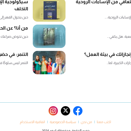
تعافي من الإساءات الروحية
سيكولوجية الإ
التخلف
ساءات الروحية، ...
حين يتحول القهر إلى ب
من أنا؟ عن الح
عية.. هل يكفي ...
حين تخوض صراعك الد
نجازاتك في بيئة العمل؟
التنمر: في حض
ت الكبيرة، لما...
التنمر ليس سلوكًا فردي
اكتب معنا
من نحن
سياسة الخصوصية
اتفاقية الاستخدام
جميع الحقوق محفوظة كروم 2024