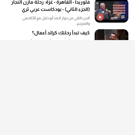
فلوريدا - القاهرة - غزة: رحلة مازن النجار
(الجزء الثاني) - بودكاست عربي ثري
الجزء الثاني من حوار أحمد أبو خليل مع الأكاديمي
والمترجم...
كيف تبدأ رحلتك كرائد أعمال؟
نصائح إبراهيم أنور لكيف تبدأ رحلتك كرائد أعمال، ضمن
بيزن...
كيف برر صدام حسين لشعبه غزو
العراق؟
كيف برر صدام حسين لشعبه غزو العراق؟...
المناخ الثقافي وسياقات الكتابة
الإبداعية بين التسعينات والآن -
بودكاست نقد فني
آية طنطاوي تحاور الكاتب والقاص والروائي طارق إمام،
وحديث...
من الهندسة إلى البيزنس: رحلة إبراهيم
أنور - بيزنس بودكاست كانفاس