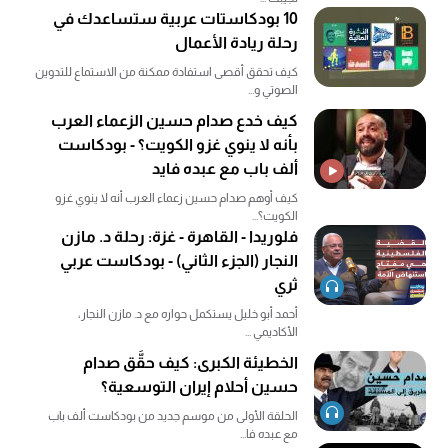
10 بودكاستات عربية ستساعدك في
رحلة ريادة الأعمال
كيف تحقق أقصى استفادة ممكنة من الاستماع للتدوين
الصوتي و...
كيف خدع صدام حسين الزعماء العرب
بأنه لا ينوي غزو الكويت؟ - بودكاست
ألف باب مع عبده فايد
كيف أوهم صدام حسين زعماء العرب أنه لا ينوي غزو
الكويت؟...
فلوريدا - القاهرة - غزة: رحلة د. مازن
النجار (الجزء الثاني) - بودكاست عربي
ثري
أحمد أبو خليل يستكمل حواره مع د. مازن النجار،
الأكاديمي ...
الخطيئة الكبرى: كيف حقَّق صدام
حسين أحلام إيران التوسعية؟
الحلقة الأولى من موسم جديد من بودكاست ألف باب
مع عبده فا...