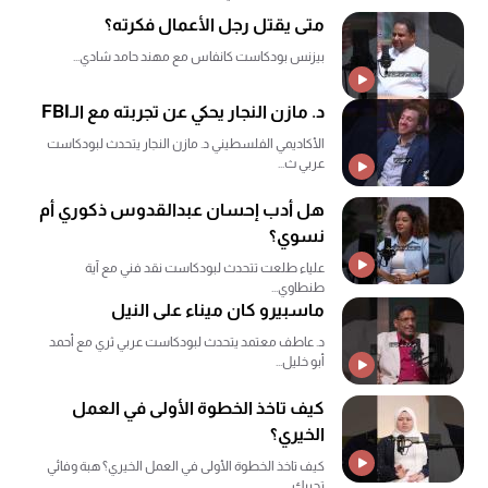
متى يقتل رجل الأعمال فكرته؟
بيزنس بودكاست كانفاس مع مهند حامد شادي...
د. مازن النجار يحكي عن تجربته مع الـFBI
الأكاديمي الفلسطيني د. مازن النجار يتحدث لبودكاست
عربي ث...
هل أدب إحسان عبدالقدوس ذكوري أم
نسوي؟
علياء طلعت تتحدث لبودكاست نقد فني مع آية
طنطاوي...
ماسبيرو كان ميناء على النيل
د. عاطف معتمد يتحدث لبودكاست عربي ثري مع أحمد
أبو خليل...
كيف تاخذ الخطوة الأولى في العمل
الخيري؟
كيف تاخذ الخطوة الأولى في العمل الخيري؟ هبة وفائي
تجيبك ...