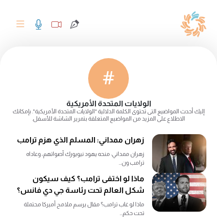
#
الولايات المتحدة الأمريكية
إليك أحدث المواضيع التى تحتوى الكلمة الدلالية "الولايات المتحدة الأمريكية". بإمكانك
الاطلاع على المزيد من المواضيع المتعلقة بتمرير الشاشة للأسفل.
زهران ممداني: المسلم الذي هزم ترامب
زهران ممداني: منحه يهود نيويورك أصواتهم، وعاداه
ترامب ون...
ماذا لو اختفى ترامب؟ كيف سيكون
شكل العالم تحت رئاسة جي دي فانس؟
ماذا لو غاب ترامب؟ مقال يرسم ملامح أميركا محتملة
تحت حكم...