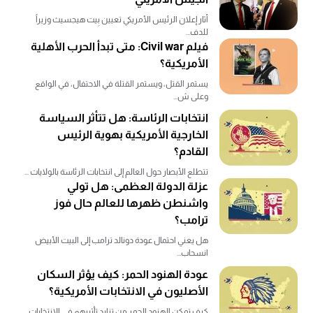
أثار إعلان الرئيس الأمريكي تعيين بِيت هيجسيث وزيراً
للدف...
فيلم Civil war: متى تبدأ الحرب الأهلية
الأمريكية؟
يستمر القتل، ويستمر القتلة في الاحتفال، في الواقع
وعلى ش...
انتخابات الرئاسة: هل تتأثر السياسة
الخارجية الأمريكية بهوية الرئيس
القادم؟
تتطلع الأبصار حول العالم إلى انتخابات الرئاسة بالولايات ...
عزلة الدولة العظمى: هل تولي
واشنطن ظهرها للعالم حال فوز
ترامب؟
هل يعني احتمال عودة دونالد ترامب إلى البيت الأبيض
انسحاب...
عودة الهنود الحمر: كيف يؤثر السكان
الأصليون في الانتخابات الأمريكية؟
كيف تمكن الهنود الحمر من تزايد تأثيرهم في الانتخابات