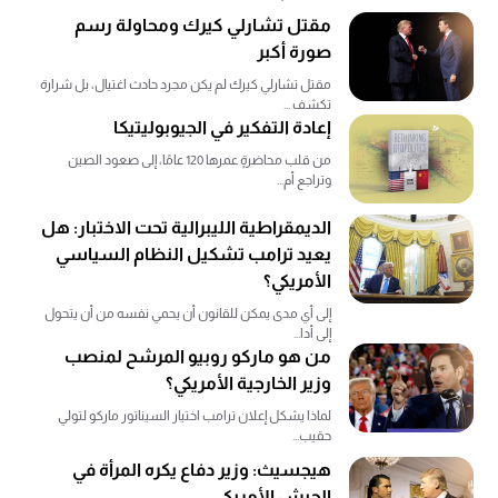
مقتل تشارلي كيرك ومحاولة رسم
صورة أكبر
مقتل تشارلي كيرك لم يكن مجرد حادث اغتيال، بل شرارة
تكشف ...
إعادة التفكير في الجيوبوليتيكا
من قلب محاضرةٍ عمرها 120 عامًا، إلى صعود الصين
وتراجع أم...
الديمقراطية الليبرالية تحت الاختبار: هل
يعيد ترامب تشكيل النظام السياسي
الأمريكي؟
إلى أي مدى يمكن للقانون أن يحمي نفسه من أن يتحول
إلى أدا...
من هو ماركو روبيو المرشح لمنصب
وزير الخارجية الأمريكي؟
لماذا يشكل إعلان ترامب اختيار السيناتور ماركو لتولي
حقيب...
هيجسيث: وزير دفاع يكره المرأة في
الجيش الأمريكي