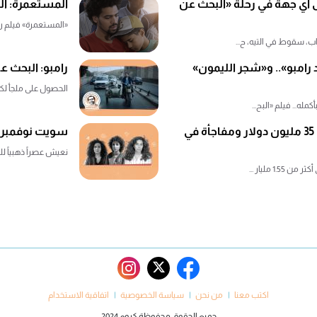
أي جهة في رحلة «البحث عن
المستعمرة: اليو
«المستعمرة» فيلم رو
، سقوط في التيه، ح...
رامبو».. و«شجر الليمون»
رامبو: البحث ع
الحصول على ملجأ لكلب
ه... فيلم «البح...
حصاد شباك تذاكر مصر 2024: 35 مليون دولار ومفاجأة في
سويت نوفمبر: مخرجات
نعيش عصراً ذهبياً لل
اكتب معنا
من نحن
سياسة الخصوصية
اتفاقية الاستخدام
جميع الحقوق محفوظة كروم 2024