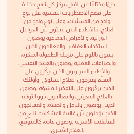
جزءًا مختلفًا من الفيل، يركز كل نهج مختلف
على فهم الاضطرابات النفسية على نوعٍ
واحدٍ من المسبِّبات، وعلى نوعٍ واحدٍ من
العلاج، فالأطباء الذين يبحثون عن العوامل
الوراثية، والأمراض الدماغية يوصون
باستخدام العقاقير، والمعالجون الذين
يلقون باللوم على مرحلة الطفولة المبكرة،
والصراعات العقلية يوصون بالعلاج النفسي،
والأطباء السريريون الذين يركِّزون على
التعلّم يقترحون العلاج السلوكي، وأولئك
الذين يركّزون على التفكير المشوّه يوصون
بالعلاج المعرفي، والمعالجون ذوو التوجّه
الديني يوصون بالتأمل والصلاة، والمعالجون
الذين يؤمنون بأن غالبية المشكلات تنبع من
التفاعلات الأسرية يوصون عادة، كالمتوقّع،
بالعلاج الأسري.