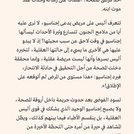
أحد مرضى المصحة؛ اعتماداً على رسالة وُجدت عند
موت ابنه.
تتعرف أليس على مريض يدعى إجناسيو، لا ترى عليه
أيا من ملامح الجنون. تتسارع وتيرة الأحداث ليسألها
إجناسيو في وقت لاحق عن سبب مجيئها؟ إذ لا يبدو
عليها هي الأخرى ما يسيء إلى حالتها العقلية، لتخبره
أليس بسرها وأنها ليست مريضة عقلية، وإنما محققة
دخلت المصحة من أجل التحقيق في حادثة الانتحار،
فيرد إجناسيو: «هذا مستوى من المرض لم أتوقعه على
الإطلاق!».
تسود الفوضى بعد حدوث جريمة داخل أروقة المصحة،
ولا يصبح إجناسيو الوحيد الذي يشكك في قوى أليس
العقلية، بل ينقسم الأطباء فيما بينهم كذلك، ويظل
المشاهد في حيرة من أمره حتى اللحظة الأخيرة من