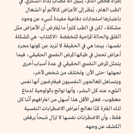
إجراء فحص الدم، يتبيّن أنّه مصابٌ بداء السُكّري. في
الطب العام، يُنظر إلى الأعراض كالألم أو السُعال
باعتبارها استجابات دفاعية مفيدة تُنبيء عن وجود
مشكلة، لكن في الطب كثيراً ما يُفترض أن الأعراض مثل
القلق والحالة المزاجية المنخفضة -الاكتئاب- هي المشكلة
نفسها، بينما هي في الحقيقة لا تزيد عن كونها مجرد
أعراض تحمل في طياتها المرض النفسي الحقيقي، فيما
يتمثل المرض النفسي الحقيقي في عدة أسباب أخرى
نجهلها -حتى الآن- وتختلف من شخص لآخر،
ويتساهل المعالجون النفسيون فيفترضون أنها نفس
الشيء عند كل البشر، وأنها نواتج باثولوجية لدماغ
معطوب، فعلى الأقل هذا أسهل من اعترافهم أنّنا كل
تلك الفترة كنّا نعالج أعراض الاضطرابات النفسية
فقط، وأن الاضطرابات نفسها لا تزال شبحاً يرفض
الكشف عن وجهه.