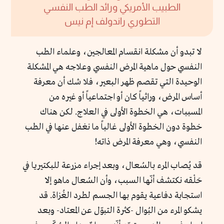
الطبيب الأمريكي ورائد الطب النفسي
التطوري راندولف إم نيس
لا تبدو أن مشكلة انقسام المعالجين، وعلماء الطب
النفسي حول ماهية المرض النفسي وعلاجه هي المشكلة
الوحيدة التي تقصم ظهر البعير، فلا شك أن معرفة
أساس المرض، وراثياً كان أو اجتماعياً أو غيره من
المسببات، هي الخطوة الأولى في العلاج. لكن هناك
خطوة دون الخطوة الأولى غالباً ما نغفل عنها في الطب
النفسي، وهي معرفة المرض ذاته!
قد يُصاب المرء بالسُعال، وبعد إجراء مزرعة للبكتيريا في
حَلْقه نكتشف أنّها السبب، وأن السُعال ماهو إلا
استجابة دفاعية يقوم بها الجسم لطرد الغُزاة. قد
يشكو المرء من البُوال -كثرة التبوّل عن المعتاد- وبعد