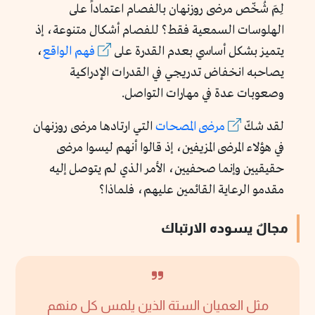
لِمَ شُخّص مرضى روزنهان بالفصام اعتماداً على
الهلوسات السمعية فقط؟ للفصام أشكال متنوعة، إذ
يتميز بشكل أساسي بعدم القدرة على
فهم الواقع
،
يصاحبه انخفاض تدريجي في القدرات الإدراكية
وصعوبات عدة في مهارات التواصل.
لقد شكّ
مرضى المصحات
التي ارتادها مرضى روزنهان
في هؤلاء المرضى المزيفين، إذ قالوا أنهم ليسوا مرضى
حقيقيين وإنما صحفيين، الأمر الذي لم يتوصل إليه
مقدمو الرعاية القائمين عليهم، فلماذا؟
مجالٌ يسوده الارتباك
مثل العميان الستة الذين يلمس كل منهم