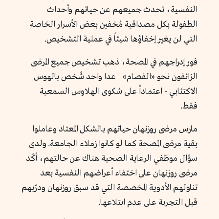
النفسية، تحدث جميعهم عن حياتهم وأحداث
الطفولة بكل مصداقية مُخفين بعض الأسرار الخاصة
التي لن يغير إخفاؤها شيئاً في عملية التشخيص.
فور إدراجهم في المصحة، ذهب تشخيص جميع المرضى
الزائفون نحو «الفصام» - عدا واحد شُخص بالهوس
الاكتئابي - اعتماداً على شكوى الهلاوس السمعية
فقط.
مارس مرضى روزنهان حياتهم بالشكل المعتاد وعاملوا
بقية مرضى المصحة كما لو كانوا زملاء الجامعة. ولدى
سؤال موظفي الرعاية الصحية هناك عن حالتهم، أكّد
مرضى روزنهان على اختفاء أعراضهم النفسية بعد
تناولهم الأدوية المخصصة التي قد سبق روزنهان ودرّبهم
قبل التجربة على عدم ابتلاعها.