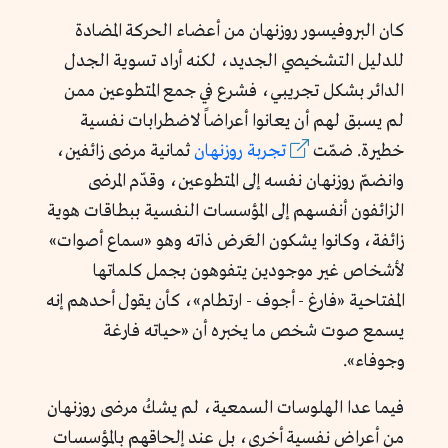
كان البروفيسور روزنهان من أعضاء الحركة المضادة
للدليل التشخيصي الجديد، لكنه أراد تسوية الجدل
الدائر بشكل تجريبي، فشرع في جمع المتطوعين ممن
لم يسبق لهم أن يعانوا أعراضاً لاضطرابات نفسية
خطيرة. ضمّت
تجربة روزنهان
ثمانية مرضى زائفين،
وانضمّ روزنهان نفسه إلى المتطوعين، وقدّم المرضى
الزائفون أنفسهم إلى المؤسسات النفسية ببطاقات هوية
زائفة، وكانوا يشكون العَرض ذاته وهو «سماع أصوات»
لأشخاص غير موجودين يتفوهون بجمل كلماتها
المفتاحية «فارغ - أجوف - ارتطام»، كأن يقول أحدهم إنه
يسمع صوت شخص ما يخبره أن «حياته فارغة
وجوفاء».
فيما عدا الهلوسات السمعية، لم يشكُ مرضى روزنهان
من أعراض نفسية أخرى، بل عند إلحاقهم بالمؤسسات