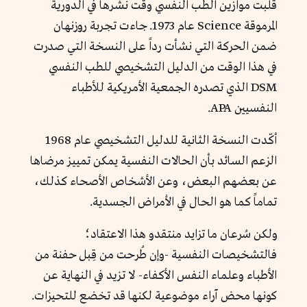
قلبت موازين الطب النفسي وقت نشرها في الدورية
المرموقة Science عام 1973. جاءت تجربة روزنهان
ضمن الحركة التي نشأت رداً على النسخة التي صدرت
في هذا الوقت من الدليل التشخيصي للطب النفسي
DSM الذي تصدره الجمعية الأمريكية للأطباء
النفسيين APA.
أكّدت النسخة الثانية للدليل التشخيصي عام 1968
الزعم السائد بأن الحالات النفسية يمكن تمييز مرضاها
عن بعضهم البعض، وعن الأشخاص الأصحاء كذلك،
تماماً كما هو الحال في الأمراض الجسدية.
ولكن سُرعان ما تزايد منتقدو هذا الاعتقاد؛
فالتشخيصات النفسية -وإن طُرحت من قِبل حفنة من
الأطباء وعلماء النفس الأكفاء- لا تزيد في النهاية عن
كونها محض آراء موضوعية لكنها قد تخضع للتحيزات.