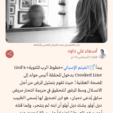
يجب التمييز بين سبب المرض النفسي وأعراضه
أسماء علي داود
الثلاثاء ١٢ أغسطس ٢٠٢٥ م
يبدأ
الفيلم الإسباني
«خطوط الرب الملتوية» God's
Crooked Line بدخول المحققة أليس جولد إلى
المصحة العقلية؛ حيث تقوم بتمثيل المرض من أجل
الانسلال وسط المرضى للتحقيق في جريمة انتحار مريض
سابق يُدعى دميان، هو ابن لصديق لها يُسمى الطبيب
ديل أولمو. يشك ديل أولمو أن ابنه لم ينتحر، وإنما قتله