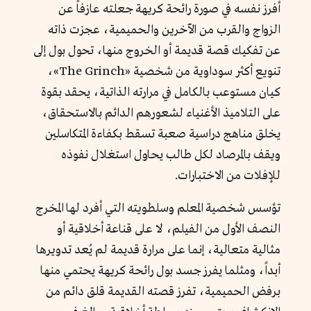
أفرز نفسه في صورة رائحة كريهة جعلته عازفاً عن
الزواج والقرب من الآخرين والحميمية، عجزت ذاته
عن تفكيك قصة قديمة أو الخروج منها، تحول بول إلى
تنويع أكثر سوداوية من شخصية «The Grinch»،
كيان مستوعب بالكامل في مرارته الذاتية، يحقد بقوة
على التلاميذ الأغنياء لشعورهم الدائم بالاستحقاق،
يخلق مناهج دراسية صعبة تسقط بكفاءة المتكاسلين
ويقف بالمرصاد لكل طالب يحاول استغلال نفوذه
للإفلات من الاختبارات.
تؤسس شخصية المعلم وسلطويته التي أفرد لها المخرج
النصف الأول من الفيلم، لا على قناعة أخلاقية أو
مثالية متعالية، إنما على مرارة قديمة لم يُعد تدويرها
أبداً، ومثلما يفرز جسد بول رائحة كريهة يحتمي منها
برفض الحميمية، تفرز قصته القديمة قلق دائم من