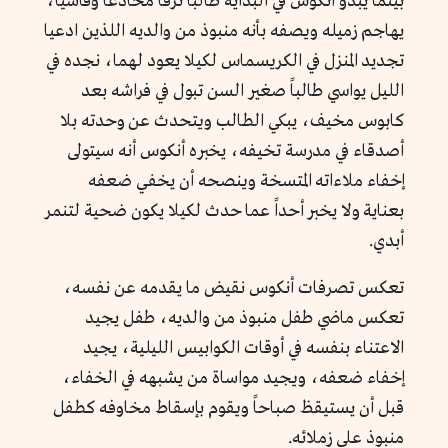
بينما يبدو أنكوس في البداية طالباً نزقاً مخادعاً وقاسياً،
يهاجم زميله ويصفه بأنه منبوذ من والديه اللذين ادعيا
تجديد المنزل في الكريسماس لكيلا يعود لهما، نجده في
الليل يواسي طالباً صغير السن تبول في فراشه بعد
كابوس مخيف، يبكي الطالب ويتحدث عن وحدته بلا
أصدقاء في مدرسة تخيفه، يخبره أنكوس أنه سيتولى
إخفاء ملاءاته المتسخة وينصحه أن يخفي ضعفه
بعناية ولا يخبر أحداً عما حدث لكيلا يكون ضحية لتنمر
أبدي.
تعكس تصرفات أنكوس نقيض ما يقدمه عن نفسه،
تعكس ماضي طفل منبوذ من والديه، طفل يجيد
الاعتناء بنفسه في أوقات الكوابيس الليلية، يجيد
إخفاء ضعفه، ويجيد مواساة من يشبهه في الخفاء،
قبل أن يستيقظ صباحاً ويقوم بإسقاط مخاوفه كطفل
منبوذ على زملائه.