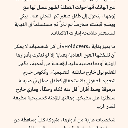
عبر الهاتف أنها حولت العطلة لشهر عسل لها مع
زوجها، يتحول إلى طفل صغير تم التخلي عنه، يبكي
ويضم قبضته معترضاً ثم ثائراً ثم مستسلماً في النهاية.
لتستعمر ملامحه إمارات الاكتئاب.
ما يميز بداية «Holdovers» أن كل شخصياته لا يمكن
أن تلتقطها العين العادية بعناية إلا لو تدثرت بأدوارها
المهنية أو بما تضفيه عليها المؤسسة من أهمية، يظهر
المعلم بول خارج سلطته التعليمية، وأنكوس خارج
شعوره الطفولي بالاستحقاق كطفل مدلل في مدرسة
مرموقة وسط أقران أقل منه ذكاء وحظاً، وماري خارج
سلطتها على مطبخها وهالتها المؤمنة كمسيحية مطيعة
لقدر الرب.
شخصيات عارية من أدوارها، متروكة كلياً وساقطة من