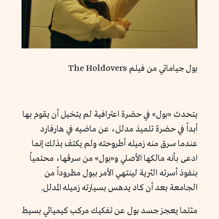
بول جياماتي من فيلم The Holdovers
يتحدث «بول» في حضرة اعترافية لم يتخيل أن يقوم بها
أبداً في حضرة تلميذ مدلل، عن ماضيه في هارفارد
عندما سرق منه زميله أطروحته ولم يكتف بذلك إنما
ادعى بأنه مالكها الأصلي و«بول» من سرقها، محتمياً
بنفوذ أسرته الثرية لينتهي الأمر ببول مطروداً من
الجامعة بعد أن كاد يدهس بسيارته زميله المدلل.
مثلما يعجز جسد بول عن تفكيك مركب كيميائي بسيط