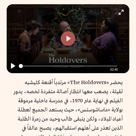
Enter
fullscr
Play
02:45
Play
يحضر «The Holdovers» مرتدياً أقنعة كليشيه
ثقيلة، يصعب معها انتظار أصالة متفردة تخصه، يدور
الفيلم في نهاية عام 1970، في مدرسة داخلية مرموقة
بولاية «ماساشوستس»، حيث يستعد الجميع لعطلة
أعياد الميلاد، ولكن يتبقى طالب وحيد من زمرة الطلبة
الذين تعذر على أهلهم استقبالهم، يصبح عالقاً في