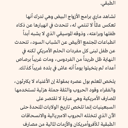
الطبقي.
تشاهد ماري برامج الأزواج البيض وهي تدرك أنها
تعكس عالماً لا تنتمي له، تتحدث في انهيارها عن ذكاء
طفلها وبراعته، وذوقه الموسيقي الذي لا يشبه أبداً
انطباعات المجتمع الأبيض عن الشباب السود، تتحدث
عن طفل تبنى كل مفردات الحلم الأمريكي لكنه في
النهاية ظل طريداً من الفردوس، ومات غريباً برصاص
أعداء لم يتخيلوا يوماً أنه عاش في بلده غريباً كذلك.
يلخص المعلم بول عصره بمقولة إن الأغنياء لا يكترثون،
والفقراء وقود الحروب والثقة جملة هزلية تستخدمها
المصارف الأمريكية وهي عبارة لا تقتصر على
السبعينيات إنما تلخص تاريخ الولايات المتحدة حتى
الآن الذي تتخلله الحروب الامبريالية والانسحاقات
الطبقية للأفروأمريكان والأزمات المالية من مصارف