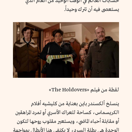
حسابات العالم في الوقت الوحيد من العام الذي
يستعصى فيه أن تترك وحيداً.
لقطة من فيلم «The Holdovers»
ينسلخ ألكسندر باين بعناية من كليشيه أفلام
الكريسماس، كساحة للعراك الأسري أو تمرد المراهقين
أو مقابلة أحباء الماضي، ويستعير مقلوب روحها لتكون
الوحدة هي بطلة السرد، لا يكتفي هنا الأبطال بمواجهة