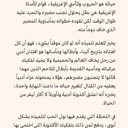
حياته هو الحروب والمآسي الإغريقية، قوام المأساة
الإغريقية هي بطل يحاول تجنب مصيره والتمرد عليه
طوال الوقت لكن تقوده خطواته بمأساوية للمصير
الذي خاف دوماً منه.
يخبر المعلم تلميذه أنه لو كان موقناً بشيء، فهو أن كل
افتتانه بتاريخ أثينا، وأبطالها ومأساتها هو افتتان أدبي
من رجل يخاف العالم والحميمية ولا يجيد تفكيك
مركباته ومآسيه القديمة بأبطال الملاحم الذين مهما
قاتلوا لا يتجنبون مصيرهم، هؤلاء يمنحونه عزاء أدبياً
يعفيه من القتال لتغيير حياته ما دامت النهاية واحدة،
يخبره أنه اعتنق أكذوبة أدبية وتأويلاً لا أكثر ليفر من
الحياة.
في اللحظة التي يقدم فيها بول الحب لتلميذه بشكل
أبوي، يدفع ثمن ذلك بتفكيك الأكذوبة التي احتمى بها