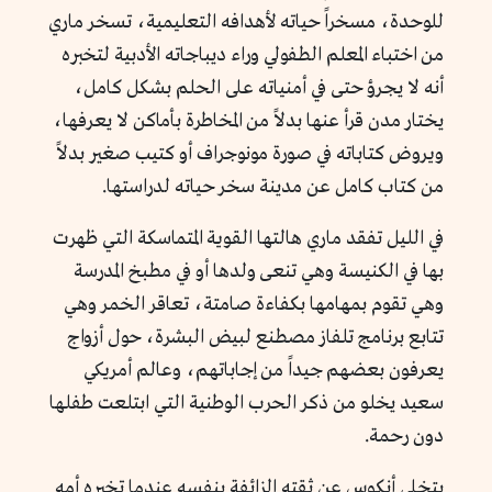
للوحدة، مسخراً حياته لأهدافه التعليمية، تسخر ماري
من اختباء المعلم الطفولي وراء ديباجاته الأدبية لتخبره
أنه لا يجرؤ حتى في أمنياته على الحلم بشكل كامل،
يختار مدن قرأ عنها بدلاً من المخاطرة بأماكن لا يعرفها،
ويروض كتاباته في صورة مونوجراف أو كتيب صغير بدلاً
من كتاب كامل عن مدينة سخر حياته لدراستها.
في الليل تفقد ماري هالتها القوية المتماسكة التي ظهرت
بها في الكنيسة وهي تنعى ولدها أو في مطبخ المدرسة
وهي تقوم بمهامها بكفاءة صامتة، تعاقر الخمر وهي
تتابع برنامج تلفاز مصطنع لبيض البشرة، حول أزواج
يعرفون بعضهم جيداً من إجاباتهم، وعالم أمريكي
سعيد يخلو من ذكر الحرب الوطنية التي ابتلعت طفلها
دون رحمة.
يتخلى أنكوس عن ثقته الزائفة بنفسه عندما تخبره أمه