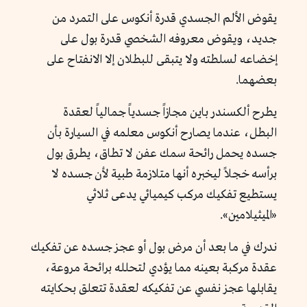
يقوض الألم الجسدي قدرة أنكوس على التمرد من
جديد، ويقوض معروفه الشخصي قدرة بول على
إخضاعه لسلطته ولا يتبقى للبطلان إلا الانفتاح على
بعضهما.
يطرح ألكسندر باين مجازاً جسدياً جمالياً لعقدة
البطل، عندما يصارح أنكوس معلمه في السيارة بأن
جسده يحمل رائحة سمك عفن لا تطاق، يطرق بول
برأسه خجلاً ليخبره أنها متلازمة طبية لأن جسده لا
يستطيع تفكيك مركب كيميائي يدعى ثلاثي
«الميثيلامين».
ندرك في ما بعد أن مرض بول أو عجز جسده عن تفكيك
عقدة مركبة بعينه مما يؤدي لتحلله برائحة مروعة،
يقابلها عجز نفسي عن تفكيكه لعقدة تتعلق بحكايته