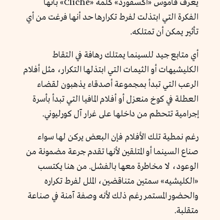
يعرف قاموس «أكسفورد» كلمة «Cliché» بأنها
الفكرة التي ابتذلت لفرط تكرارها حد أنها فرغت من أي
تأثير يمكن أن تمتلكه.
أي متابع جيد للسينما يمتلك رهافة في التقاط
الكليشيهات أو الثيمات التي ابتذلها التكرار، مثل أفلام
الرعب التي تبدأ بمجموعة أصدقاء يذهبون لقضاء
العطلة في كوخ منعزل أو أفلام المافيا التي تبدأ بأسرة
إجرامية تتحطم من داخلها على غرار آل كورليوني.
رغم نمطية تلك الأفلام فإن البعض يركن لها سواء
صناع السينما أو المتلقين لأنها تقدم جرعة مضمونة من
الوعود، لا مخاطرة معها بالفشل. من هنا يكتسب
«الكليشيه» سمتين متناقضين، الملل لفرط تكراره
والحضور المستمر رغم ذلك لأنه وصفة آمنة في صناعة
متقلبة.