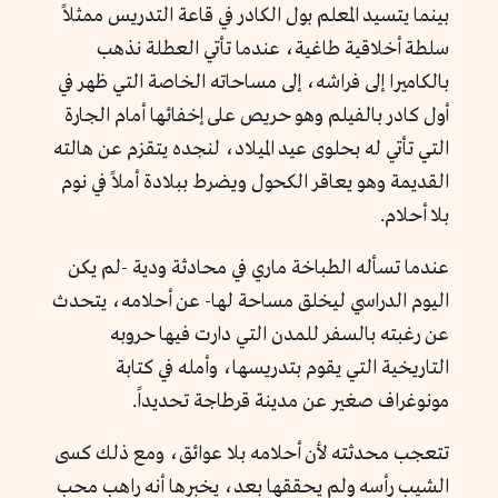
بينما يتسيد المعلم بول الكادر في قاعة التدريس ممثلاً
سلطة أخلاقية طاغية، عندما تأتي العطلة نذهب
بالكاميرا إلى فراشه، إلى مساحاته الخاصة التي ظهر في
أول كادر بالفيلم وهو حريص على إخفائها أمام الجارة
التي تأتي له بحلوى عيد الميلاد، لنجده يتقزم عن هالته
القديمة وهو يعاقر الكحول ويضرط ببلادة أملاً في نوم
بلا أحلام.
عندما تسأله الطباخة ماري في محادثة ودية -لم يكن
اليوم الدراسي ليخلق مساحة لها- عن أحلامه، يتحدث
عن رغبته بالسفر للمدن التي دارت فيها حروبه
التاريخية التي يقوم بتدريسها، وأمله في كتابة
مونوغراف صغير عن مدينة قرطاجة تحديداً.
تتعجب محدثته لأن أحلامه بلا عوائق، ومع ذلك كسى
الشيب رأسه ولم يحققها بعد، يخبرها أنه راهب محب