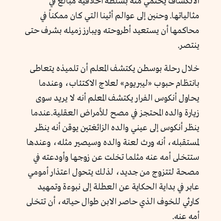
الانكشاف يحتمي منه بسلطة أخلاقية مبالغ في
مثالياتها. وحنين إلى عوالم أثينا التي كان ممكناً في
محاكمها أن يستعيد أطروحته ويبارز زميله بشرف حتى
ينتصر.
خلال رحلة بوسطن يكتشف المعلم أن تلميذه يتعاطى
بانتظام حبوب «ليبريوم» لعلاج الاكتئاب، وعندما
يحاول أنكوس الفرار يكتشف المعلم أنه لا يريد سوى
زيارة والده المحتجز في مصح للأمراض العقلية.عندما
ينظر أنكوس إلى عيني والده الزائغتين يوقن أنه ينظر
لمستقبله، أنه ورث لعنة والده وسيصير مثله، وعندها
ستتخلى أمه عنه مثلما تخلت عن زوجها وأودعته في
مصحة لتتزوج من جديد، لذلك يتحول اعتذار أمومي
عابر في بداية الحكاية عن العطلة إلى نبوءة وتمهيد
كارثي للخوف الذي حاصر الابن طوال حياته، أن تتخلى
أمه عنه.