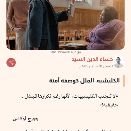
من فيلم «The Holdovers»
حسام الدين السيد
الخميس ١٥ أغسطس ٢٠٢٤ م
الكليشيه، الملل كوصفة آمنة
«لا تتجنب الكليشيهات، لأنها رغم تكرارها المبتذل…
حقيقية!»
- جورج لوكاس