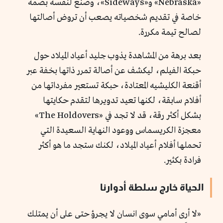
«Nebraska» و«Sideways»، وصنع لنفسه بصمة
خاصة في تقديم شخصياته يصعب أن تروض أصالتها
لصالح تيمة مكررة.
بعد برهة من المشاهدة يذوب جليد أعياد الميلاد حول
حبكة الفيلم، ليكشف عن أصالة تمرر ذاتها بخفة عبر
أقنعة الكليشيه المعتادة، حبكة تستعير مفرداتها من
أفلام سابقة، لكنها تعيد تدويرها لتقدم حكايتها
بشكل أكثر رقة، قد لا تجد في «The Holdovers»
معجزة الكريسماس ووعود النهاية السعيدة التي
تحملها أفلام أعياد الميلاد، لكنك ستجد ما هو أكثر
فرادة بكثير.
الحياة خارج سلطة أدوارنا
«لا أرى أمامي سوى انسان لا يجرؤ حتى على أن يمتلك