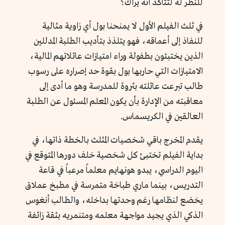
للنظر له لتتأكد أنه يراك؟
في ثلث الفيلم الأول لا يمنحنا بول أي زاوية مثالية
للنفاذ إلى أعماقه، فهو يتلذذ بتأديب الطلبة المدللين
الذين يختبئون بطفولة وراء امتيازات عائلاتهم المالية،
الامتيازات التي حاربها بول بقوة حد إصراره على رسوب
طالب تبرعت عائلته بثروة للمدرسة وهو ما أدى إلى
معاقبته من الإدارة بأن يكون المعلم المسئول عن الطلبة
العالقين في الكريسماس.
يقدم المخرج باقي شخصيات المثلث بالخطة ذاتها، في
بداية الفيلم تختبئ كل شخصية خلف دورها المتوقع في
اليوم الدراسي، يبدو هونهايم معلماً مرعباً في قاعة
التدريس، بينما ماري طباخة متمرسة في مطبخ عملاق
يخضع لنظامها رغم وحدتها بداخله، والطالب أنغوس
الذكي الذي يجيد مواجهة معلمه ومتنمريه بثقة زائفة