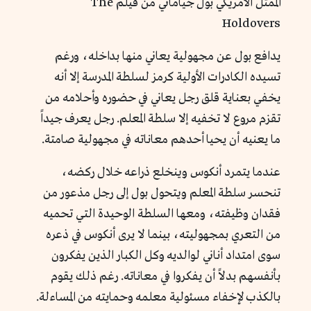
الممثل الأمريكي بول جياماتي من فيلم The
Holdovers
يدافع بول عن مجهولية يعاني منها بداخله، ورغم
تسيده الكادرات الأولية كرمز لسلطة المدرسة إلا أنه
يخفي بعناية قلق رجل يعاني في حضوره وأحلامه من
تقزم مروع لا تخفيه إلا سلطة المعلم. رجل يعرف جيداً
ما يعنيه أن يحيا أحدهم معاناته في مجهولية صامتة.
عندما يتمرد أنكوس وينخلع ذراعه خلال ركضه،
تنحسر سلطة المعلم ويتحول بول إلى رجل مذعور من
فقدان وظيفته، ومعها السلطة الوحيدة التي تحميه
من التعري بمجهوليته، بينما لا يرى أنكوس في ذعره
سوى امتداد أناني لوالديه وكل الكبار الذين يفكرون
بأنفسهم بدلاً أن يفكروا في معاناته. رغم ذلك يقوم
بالكذب لإخفاء مسئولية معلمه وحمايته من المساءلة.