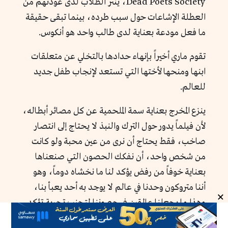
Dead Poets Society، ينثر الطلاب لدى عودتهم من
العطلة الإشاعات حول سبب طرده، بينما تبقى حقيقة
ما فعل مودعة بعناية لدى طالب واحد هو أنكوس.
تقوم ماري أخيراً بإنهاء حدادها بالتخلي عن متعلقات
ابنها ومنحها لأختها التي تستعد لإنجاب طفل جديد
للعالم.
ينزع المخرج بعناية سمة الملحمية عن كل مصائر أبطاله،
لأن فيلماً يدور حول الترك والنبذ لا يحتاج إلى انتصار
صاخب، فقط يحتاج أن نرى من عين محبة ولو كانت
من شخص واحد، أن نفكك الحصون التي صنعناها
بعناية خوفاً من رفض يؤكد لنا ما نخشاه دوماً، وهو
أننا متروكون وحدنا في عالم لا يوجد به أحد يعبأ بنا،
×
وهذا ما يجعلنا عالقين في حصوننا لتجنب تجربة تؤكد
مخاوفنا.