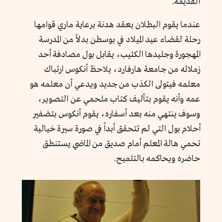
القديمة.
عندما يقوم البطلان بعقد هدنة برعاية ماري قوامها
رحلة لقضاء عيد الميلاد في بوسطن بدلاً من المدرسة
المهجورة وجليدها الكئيب، يقابل بول مصادفة أحد
زملائه من جامعة هارفارد، يلاحظ أنكوس ارتباك
معلمه فيتولى الكذب من جديد ويدعي أن معلمه هو
عمه وأنه يقوم بتأليف كتاب ملحمي عن التصوير،
وسوف ينتهي منه بعد أسفاره، يقوم أنكوس بتضفير
أحلام بول التي لم تتحقق أبداً في صورة سيرة خيالية
تحمي هالة المعلم أمام صديق من الماضي يستنطق
حاضره ويحاكمه بالتلميح.