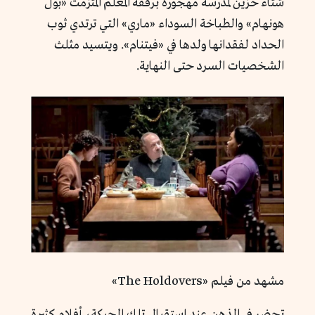
شتاء حزين لمدرسة مهجورة برفقة المعلم المتزمت «بول
هونهام» والطباخة السوداء «ماري» التي ترتدي ثوب
الحداد لفقدانها ولدها في «فيتنام». ويتسيد مثلث
الشخصيات السرد حتى النهاية.
مشهد من فيلم «The Holdovers»
تحضر في الذهن عند استقبال تلك الحبكة، أفلام كثيرة