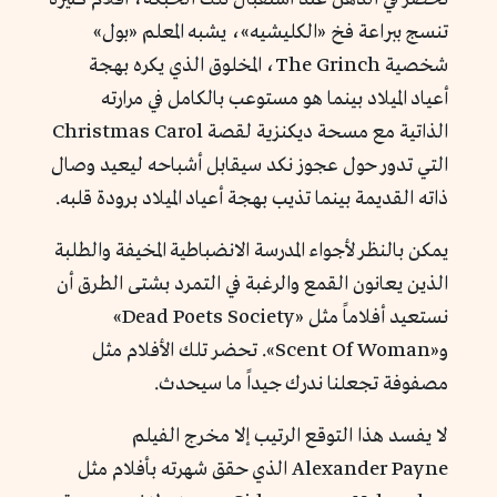
تنسج ببراعة فخ «الكليشيه»، يشبه المعلم «بول»
شخصية The Grinch، المخلوق الذي يكره بهجة
أعياد الميلاد بينما هو مستوعب بالكامل في مرارته
الذاتية مع مسحة ديكنزية لقصة Christmas Carol
التي تدور حول عجوز نكد سيقابل أشباحه ليعيد وصال
ذاته القديمة بينما تذيب بهجة أعياد الميلاد برودة قلبه.
يمكن بالنظر لأجواء المدرسة الانضباطية المخيفة والطلبة
الذين يعانون القمع والرغبة في التمرد بشتى الطرق أن
نستعيد أفلاماً مثل «Dead Poets Society»
و«Scent Of Woman». تحضر تلك الأفلام مثل
مصفوفة تجعلنا ندرك جيداً ما سيحدث.
لا يفسد هذا التوقع الرتيب إلا مخرج الفيلم
Alexander Payne الذي حقق شهرته بأفلام مثل