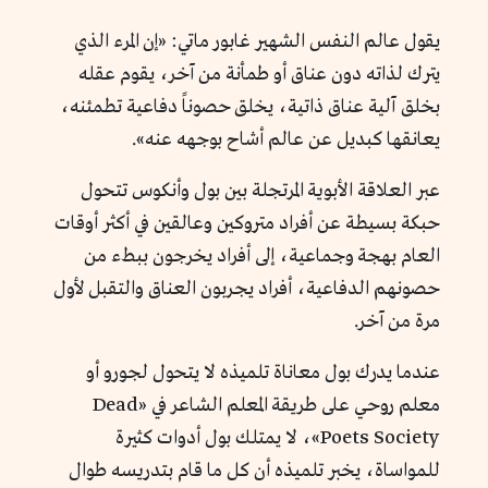
يقول عالم النفس الشهير غابور ماتي: «إن المرء الذي
يترك لذاته دون عناق أو طمأنة من آخر، يقوم عقله
بخلق آلية عناق ذاتية، يخلق حصوناً دفاعية تطمئنه،
يعانقها كبديل عن عالم أشاح بوجهه عنه».
عبر العلاقة الأبوية المرتجلة بين بول وأنكوس تتحول
حبكة بسيطة عن أفراد متروكين وعالقين في أكثر أوقات
العام بهجة وجماعية، إلى أفراد يخرجون ببطء من
حصونهم الدفاعية، أفراد يجربون العناق والتقبل لأول
مرة من آخر.
عندما يدرك بول معاناة تلميذه لا يتحول لجورو أو
معلم روحي على طريقة المعلم الشاعر في «Dead
Poets Society»، لا يمتلك بول أدوات كثيرة
للمواساة، يخبر تلميذه أن كل ما قام بتدريسه طوال