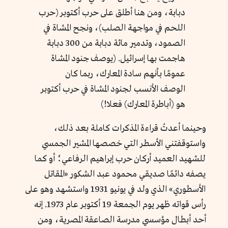
دبابة، ومن هنا أطلق على حرب أكتوبر (حرب
اللحم في مواجهة الصلب)، ونجح المشاة في
الصمود، وتدمير مائة دبابة من 300 دبابة
هاجمت بها إسرائيل. (يوصف جنود المشاة
عمومًا بأنهم سادة المعارك، ربما كان
الوصف الأنسب لجنود المشاة في حرب أكتوبر
هو (أباطرة المعارك) فعلا!)
وحينما أعدتُ قراءة المذكرات كاملة بعد ذلك،
واستوقفتني الأسطر التي خصصها المشير الجمسي
للشهيد العميد أركان حرب إبراهيم الرفاعي؛ أو كما
يصفه دائمًا صديقي محمود عبد الشكور «المقاتل
الأسطوري» الذي ولد في يونيو 1931 واستشهد وهو على
رأس قواته ظهر يوم الجمعة 19 أكتوبر عام 1973. إنه
أحد أبطال مؤسسي مدرسة الصاعقة المصرية، ومن