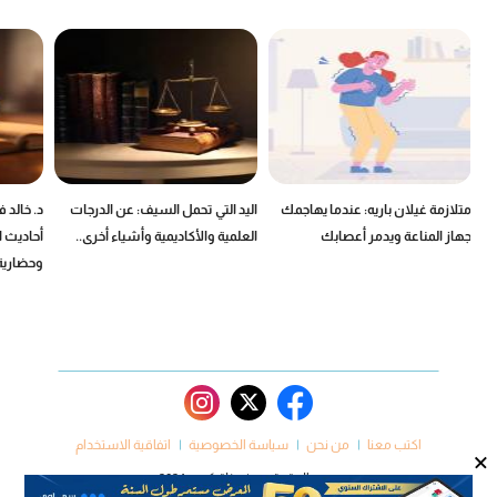
ين
متلازمة غيلان باريه: عندما يهاجمك
اليد التي تحمل السيف: عن الدرجات
د. خالد 
جهاز المناعة ويدمر أعصابك
العلمية والأكاديمية وأشياء أخرى..
أحاديث ا
وحضارية
اكتب معنا
من نحن
سياسة الخصوصية
اتفاقية الاستخدام
×
جميع الحقوق محفوظة كروم 2024