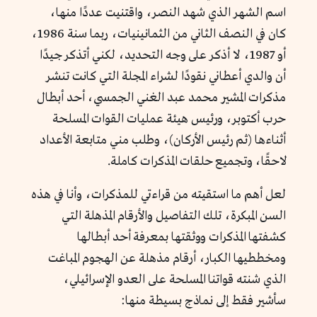
اسم الشهر الذي شهد النصر، واقتنيت عددًا منها،
كان في النصف الثاني من الثمانينيات، ربما سنة 1986،
أو 1987، لا أذكر على وجه التحديد، لكني أتذكر جيدًا
أن والدي أعطاني نقودًا لشراء المجلة التي كانت تنشر
مذكرات المشير محمد عبد الغني الجمسي، أحد أبطال
حرب أكتوبر، ورئيس هيئة عمليات القوات المسلحة
أثناءها (ثم رئيس الأركان)، وطلب مني متابعة الأعداد
لاحقًا، وتجميع حلقات المذكرات كاملة.
لعل أهم ما استقيته من قراءتي للمذكرات، وأنا في هذه
السن المبكرة، تلك التفاصيل والأرقام المذهلة التي
كشفتها المذكرات ووثقتها بمعرفة أحد أبطالها
ومخططيها الكبار، أرقام مذهلة عن الهجوم المباغت
الذي شنته قواتنا المسلحة على العدو الإسرائيلي،
سأشير فقط إلى نماذج بسيطة منها: