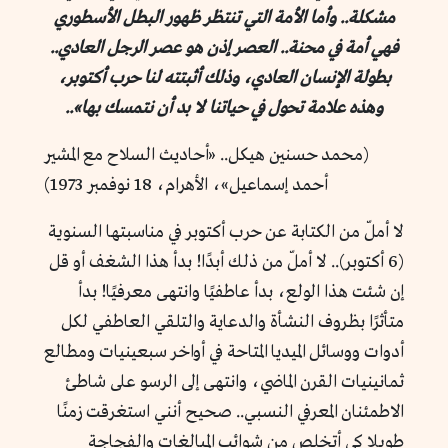
مشكلة.. وأما الأمة التي تنتظر ظهور البطل الأسطوري
فهي أمة في محنة.. العصر إذن هو عصر الرجل العادي..
بطولة الإنسان العادي، وذلك أثبتته لنا حرب أكتوبر،
وهذه علامة تحول في حياتنا لا بد أن نتمسك بها»..
(محمد حسنين هيكل.. «أحاديث السلاح مع المشير
أحمد إسماعيل»، الأهرام، 18 نوفمبر 1973)
لا أملّ من الكتابة عن حرب أكتوبر في مناسبتها السنوية
(6 أكتوبر).. لا أملّ من ذلك أبدًا! بدأ هذا الشغف أو قل
إن شئت هذا الولع، بدأ عاطفيًا وانتهى معرفيًا! بدأ
متأثرًا بظروف النشأة والدعاية والتلقي العاطفي لكل
أدوات ووسائل الميديا المتاحة في أواخر سبعينيات ومطالع
ثمانينيات القرن الماضي، وانتهى إلى الرسو على شاطئ
الاطمئنان المعرفي النسبي.. صحيح أنني استغرقت زمنًا
طويلا كي أتخلص من شوائب المبالغات والفجاجة