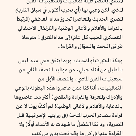
المنتشي بالنصر طيلة ثمانينيات وتسعينيات القرن
الماضي. لكن وعيي بها (أي بحرب أكتوبر في سياق التاريخ
المصري الحديث والمعاصر) تجاوز مداه العاطفي (المرتبط
بالدراما والأفلام والأغاني الوطنية والكرنفال الاحتفالي
العسكري المحبب كل عام) إلى مداه المعرفي؛ متوسلا
طرائق البحث والسؤال والقراءة..
وهكذا اعتبرت أو ادعيت، وربما يتفق معي عدد ليس
بالقليل من أبناء جيلي، من مواليد النصف الثاني من
سبعينيات القرن الماضي، والنصف الأول من
الثمانينيات، أننا كنا ممن عاصروا هذه البطولة بالوعي
والإدراك والمعرفة والقراءة والتقصي؛ أكثر مما عاصروها
بالدعاية والأفلام والأغاني الوطنية! لم أكفّ يومًا لا عن
قراءة مصادر الحرب المتاحة (في روايتها الإسرائيلية قبل
المصرية، ودائمًا الفضلُ ما شهدت به الأعداء أولًا) ولا
القراءة عنها في كل ما وقع تحت يدي من كتب