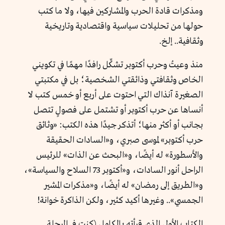
ومذكرات قادة الحرب والمشاركين فيها، ولا ما كتب
حولها من تحليلات سياسية واقتصادية وتاريخية
وثقافية.. إلخ.
منذ وعيتُ وحرب أكتوبر تشكِّل رافدًا مهمًا في تكويني
الخاص وثقافتي وذائقتي الشخصية؛ بل في مكتبتي
الصغيرة آنذاك التي احتوت على أربع أو خمس كتب لا
أنساها عن حرب أكتوبر أو تشتمل على فصولٍ تتصل
بجانب أو أكثر منها؛ أتذكر جيدًا هذه الكتب: «وثائق
حرب أكتوبر» لموسى صبري، و«السادات الحقيقة
والأسطورة» له أيضًا، و«البحث عن الذات» للرئيس
الراحل أنور السادات، و«أكتوبر 73 السلاح والسياسة»،
و«الطريق إلى رمضان» له أيضًا، و«مذكرات المشير
الجمسي».. وغيرها أكيد كثير، ولكن الذاكرة خوانة!
الكتاب الأول الذي قرأته بالكامل (كنت في المرحلة