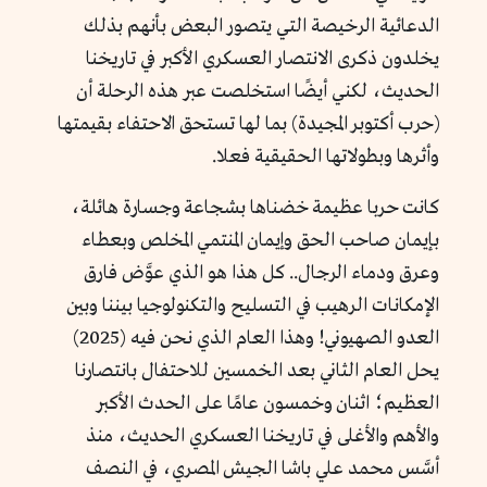
الدعائية الرخيصة التي يتصور البعض بأنهم بذلك
يخلدون ذكرى الانتصار العسكري الأكبر في تاريخنا
الحديث، لكني أيضًا استخلصت عبر هذه الرحلة أن
(حرب أكتوبر المجيدة) بما لها تستحق الاحتفاء بقيمتها
وأثرها وبطولاتها الحقيقية فعلا.
كانت حربا عظيمة خضناها بشجاعة وجسارة هائلة،
بإيمان صاحب الحق وإيمان المنتمي المخلص وبعطاء
وعرق ودماء الرجال.. كل هذا هو الذي عوَّض فارق
الإمكانات الرهيب في التسليح والتكنولوجيا بيننا وبين
العدو الصهيوني! وهذا العام الذي نحن فيه (2025)
يحل العام الثاني بعد الخمسين للاحتفال بانتصارنا
العظيم؛ اثنان وخمسون عامًا على الحدث الأكبر
والأهم والأغلى في تاريخنا العسكري الحديث، منذ
أسَّس محمد علي باشا الجيش المصري، في النصف