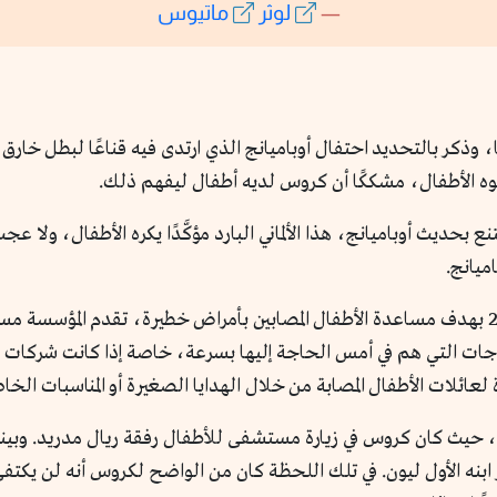
—
لوثر
ماتيوس
قًا، وذكر بالتحديد احتفال أوباميانج الذي ارتدى فيه قناعًا لبطل خارق
 الأطفال، مشككًا أن كروس لديه أطفال ليفهم ذلك.
حديث أوباميانج، هذا الألماني البارد مؤكَّدًا يكره الأطفال، ولا عج
ميانج.
في يونيو 2015 بهدف مساعدة الأطفال المصابين بأمراض خطيرة، تقدم المؤسس
جات التي هم في أمس الحاجة إليها بسرعة، خاصة إذا كانت شركات الت
ئلات الأطفال المصابة من خلال الهدايا الصغيرة أو المناسبات الخا
حيث كان كروس في زيارة مستشفى للأطفال رفقة ريال مدريد. وبينم
بنه الأول ليون. في تلك اللحظة كان من الواضح لكروس أنه لن يكتف