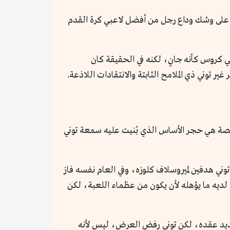
هم على وشك وداع رجل من أفضل لاعبي كرة القدم
 كروس كأنه جانٍ، لكنه في الحقيقة كان
توني ذي الملامح الثابتة والانتقادات اللاذعة.
القصة هي حجر الأساس الذي بُنيت عليه سمعة توني
 وكان عمره 17 عامًا فقط، على الفور صنع توني هدفين لميروسلاف كلوزه، وفي العام نفسه فاز
حظة الأولى أن كروس لديه ما يؤهله لأن يكون من عظماء اللعبة، لكن
ًا ألقابًا محلية معتادة وذات الأذنين مرة وحيدة، وفي سبتمبر 2013 أراد بايرن تمديد عقده، لكن توني رفض العرض، ليس لأنه