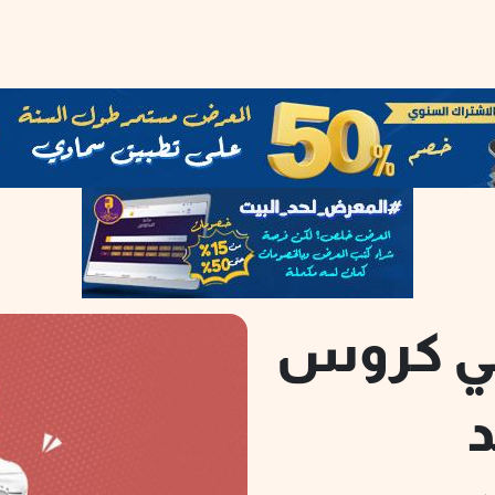
ني كروس
د