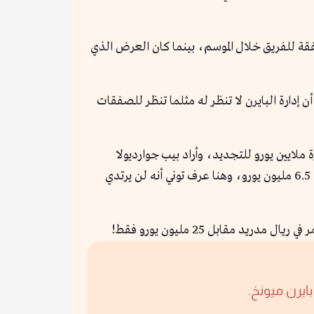
صفقة للفريق خلال الموسم، بينما كان العرض الذي
 إدارة البايرن لا تنظر له مثلما تنظر للصفقات
لايين يورو للتجديد، وأراد بيب جوارديولا
الاحتفاظ به، فأخبر رومينيجه بضرورة بقاء كروس، وفي نوفمبر قرر رومينيجه أن يزيد من عرضه للشاب الصغير، فقدم 6.5 مليون يورو، وهنا عرف توني أنه لن يرتدي
 مقابل 25 مليون يورو فقط!
ايرن ميونخ.