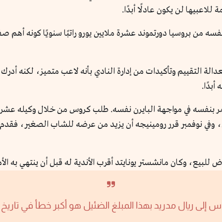
للاعبيها لن يكون عادلًا أبدًا.
نفسه من بروسيا دورتموند عشرة ملايين يورو راتبًا سنويًا كونه أهم 
ة التقييم وتأكيدات من إدارة النادي بأنه لاعب متميز، لكنه أدرك أن
بدًا.
مر بنفسه في مواجهة البايرن نفسه. طلب كروس من خلال وكيله عشرة م
وكان مانشستر يونايتد أقرب الأندية له قبل أن ينتهي به الأمر في ريال مدريد
س إلى ريال مدريد بهذا المبلغ الضئيل هو أكبر خطأ في تاريخ ب