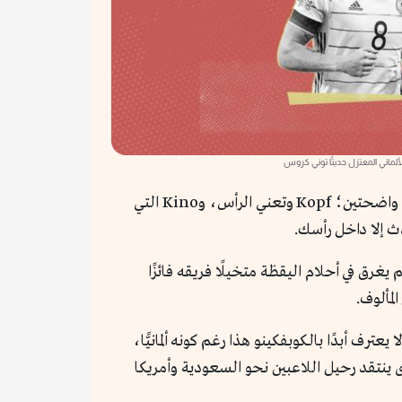
لألماني المعتزل حديثًا توني كروس
، التي تمزج بين كلمتين واضحتين؛ Kopf وتعني الرأس، وKino التي
ث إلا داخل رأسك.
يغرق في أحلام اليقظة متخيلًا فريقه فائزًا
لمألوف.
رف أبدًا بالـكوبفكينو هذا رغم كونه ألمانيًّا،
ى ينتقد رحيل اللاعبين نحو السعودية وأمريكا