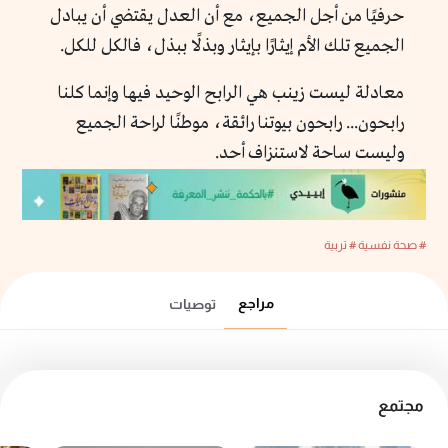
حرفيًا من أجل الجميع، مع أن العدل يقتضي أن يبادل
الجميع تلك الأم إيثارًا بإيثار وبذلًا ببذل، فالكل للكل.
معادلة ليست زينب هي الرابح الوحيد فيها وإنما كلنا
رابحون... رابحون بيوتنا رائقة، موطنًا لراحة الجميع
وليست ساحة لاستنزاف أحد.
# صحة نفسية
# تربية
مراجع
توصيات
مجتمع