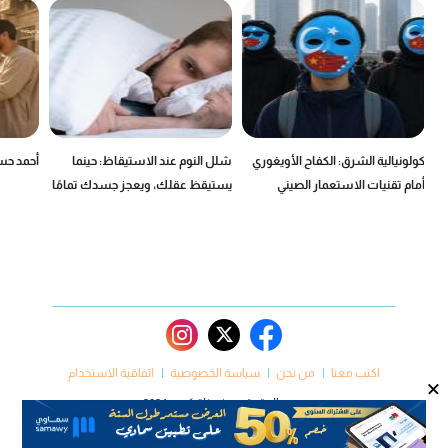
كولونيالية الشرق: الكفاح الأويغوري
شلل النوم عند الاستيقاظ: حينما
أحمد حسن
أمام تقنيات الاستعمار الصيني
يستيقظ عقلك، ويعجز جسدك تمامًا
اكتب معنا
من نحن
سياسة الخصوصية
اتفاقية الاستخدام
×
جميع الحقوق محفوظة كروم 2024