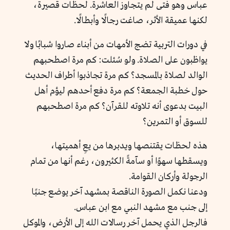
عباس وهو فتى لم يتجاوز العاشرة. لحظات قصيرة،
لكنها عميقة الأثر، صاغت رجالًا وأبطالًا.
في دورات التربية تضج الأمهات من أبناء صاروا شبابًا ولا
يواظبون على الصلاة. ولو سُئلت: كم مرة اصطحبهم
الوالد لصلاة بالمسجد؟ كم مرة تجاذبوا أطراف الحديث
حول خطبة الجمعة؟ كم مرة دفع أحدهم ليؤم أهل
البيت بدعوى أنه تلاوته للقرآن؟ كم مرة اصطحبهم
للسوق أو التمرين؟
هذه لحظات يقتنصها ويدبرها من يعِ أهميتها،
ويسقطها سهوًا أو سآمةً الكثيرون، رغم أنها من تمام
الرجولة وأركان القوامة.
ودعنا نكمل الصورة الناقصة بمشهد آخر يوضع جنبًا
إلى جنب مع مشهد النبي مع ابن عباس.
فالرجل الذي يحمل آخر رسالات الله إلى الأرض، والموكل