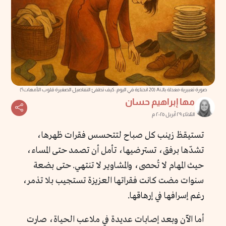
صورة تعبيرية معدلة بالـAi (20 انحناءة في اليوم: كيف تطفئ التفاصيل الصغيرة قلوب الأمهات؟)
مها إبراهيم حسان
الثلاثاء ٢٩ أبريل ٢٠٢٥ م
تستيقظ زينب كل صباح لتتحسس فقرات ظهرها،
تشدّها برفق، تسترضيها، تأمل أن تصمد حتى المساء،
حيث المهام لا تُحصى، والمشاوير لا تنتهي. حتى بضعة
سنوات مضت كانت فقراتها العزيزة تستجيب بلا تذمر،
رغم إسرافها في إرهاقها.
أما الآن وبعد إصابات عديدة في ملاعب الحياة، صارت