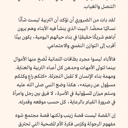
التنصل والغياب.
لقد بات من الضروري أن نؤكد أن التربية ليست شأنًا
نسائيًا محضًا. البيت الذي ينشأ فيه الأبناء وهم يرون
أباهم شريكًا حقيقيًا في بناء حياتهم اليومية، يكون بيتًا
أقرب إلى التوازن النفسي والاجتماعي.
فالآباء ليسوا مجرد بطاقات ائتمانية تُضخ منها الأموال
بينما تتولى الأمهات وحدهن كل أعباء التربية والعناية.
ومهمة بناء الإنسان لا تقبل التجزئة. «كلكم راعٍ وكلكم
مسؤول عن رعيته»، هكذا وضع النبي صلى الله عليه
وسلم ميزان المسؤولية في الأسرة، لا فرق بين رجل وامرأة
في ضرورة القيام بالرعاية، كل حسب موقعه وقدرته.
إن القصة ليست قصة زينب ولكنها قصة مجتمع شوه
مفهوم الرجولة وكرّس فكرة الأم المضحية التي تحترق