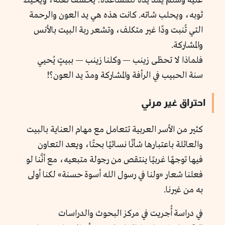
عليه وسلم يمدّ يده للمساعدة: يخسف نعله، ويخيط
ثوبه، ويحلب شاته. كانت هذه هي يد العون والرحمة
التي تُنبت ودًا غير متكلف، وتشعر ربة البيت بالأنس
والمشاركة.
فلماذا لا تحظى زينب — وكلنا زينب — ببيتٍ يُحيي
سنة الحبيب في الرأفة والمشاركة ومدّ يد العون؟!
احتراق غير مرئي
كثير من الأسر العربية تتعامل مع مهام العناية بالبيت
والعائلة باعتبارها شأنًا نسائيًا بحتًا، ويعد التعاون
فيها توجهًا غربيًا ينتقص من رجولة متبعيه، مع أنَّنا لو
فعلنا شعار «ولنا في رسول الله أسوة حسنة» لكنا أولى
به من غيرنا.
في دراسة أُجريت في مركز البحوث والدراسات