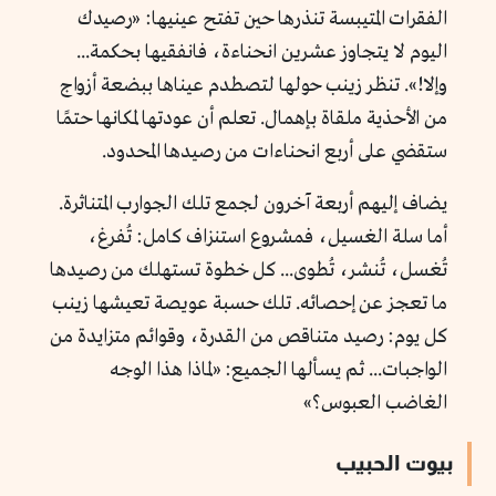
الفقرات المتيبسة تنذرها حين تفتح عينيها: «رصيدك
اليوم لا يتجاوز عشرين انحناءة، فانفقيها بحكمة...
وإلا!». تنظر زينب حولها لتصطدم عيناها ببضعة أزواج
من الأحذية ملقاة بإهمال. تعلم أن عودتها لمكانها حتمًا
ستقضي على أربع انحناءات من رصيدها المحدود.
يضاف إليهم أربعة آخرون لجمع تلك الجوارب المتناثرة.
أما سلة الغسيل، فمشروع استنزاف كامل: تُفرغ،
تُغسل، تُنشر، تُطوى... كل خطوة تستهلك من رصيدها
ما تعجز عن إحصائه. تلك حسبة عويصة تعيشها زينب
كل يوم: رصيد متناقص من القدرة، وقوائم متزايدة من
الواجبات... ثم يسألها الجميع: «لماذا هذا الوجه
الغاضب العبوس؟»
بيوت الحبيب