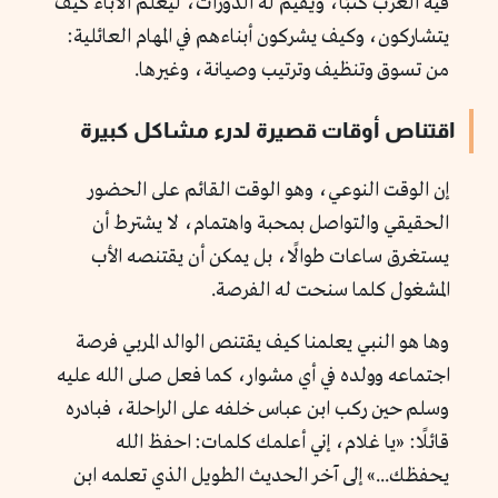
فيه الغرب كتبًا، ويقيم له الدورات، ليعلم الآباء كيف
يتشاركون، وكيف يشركون أبناءهم في المهام العائلية:
من تسوق وتنظيف وترتيب وصيانة، وغيرها.
اقتناص أوقات قصيرة لدرء مشاكل كبيرة
إن الوقت النوعي، وهو الوقت القائم على الحضور
الحقيقي والتواصل بمحبة واهتمام، لا يشترط أن
يستغرق ساعات طوالًا، بل يمكن أن يقتنصه الأب
المشغول كلما سنحت له الفرصة.
وها هو النبي يعلمنا كيف يقتنص الوالد المربي فرصة
اجتماعه وولده في أي مشوار، كما فعل صلى الله عليه
وسلم حين ركب ابن عباس خلفه على الراحلة، فبادره
قائلًا: «يا غلام، إني أعلمك كلمات: احفظ الله
يحفظك...» إلى آخر الحديث الطويل الذي تعلمه ابن