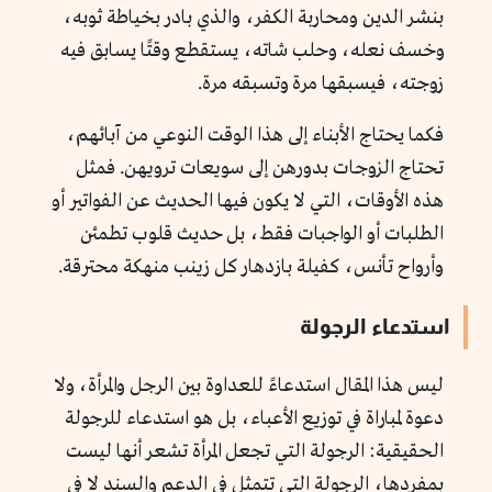
بنشر الدين ومحاربة الكفر، والذي بادر بخياطة ثوبه،
وخسف نعله، وحلب شاته، يستقطع وقتًا يسابق فيه
زوجته، فيسبقها مرة وتسبقه مرة.
فكما يحتاج الأبناء إلى هذا الوقت النوعي من آبائهم،
تحتاج الزوجات بدورهن إلى سويعات ترويهن. فمثل
هذه الأوقات، التي لا يكون فيها الحديث عن الفواتير أو
الطلبات أو الواجبات فقط، بل حديث قلوب تطمئن
وأرواح تأنس، كفيلة بازدهار كل زينب منهكة محترقة.
استدعاء الرجولة
ليس هذا المقال استدعاءً للعداوة بين الرجل والمرأة، ولا
دعوة لمباراة في توزيع الأعباء، بل هو استدعاء للرجولة
الحقيقية: الرجولة التي تجعل المرأة تشعر أنها ليست
بمفردها، الرجولة التي تتمثل في الدعم والسند لا في