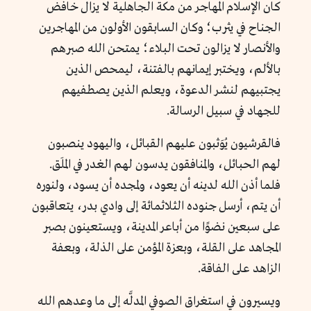
كان الإسلام المهاجر من مكة الجاهلية لا يزال خافض
الجناح في يثرب؛ وكان السابقون الأولون من المهاجرين
والأنصار لا يزالون تحت البلاء؛ يمتحن الله صبرهم
بالألم، ويختبر إيمانهم بالفتنة، ليمحص الذين
يجتبيهم لنشر الدعوة، ويعلم الذين يصطفيهم
للجهاد في سبيل الرسالة.
فالقرشيون يُوَثبون عليهم القبائل، واليهود ينصبون
لهم الحبائل، والمنافقون يدسون لهم الغدر في الملَق.
فلما أذن الله لدينه أن يعود، ولمجده أن يسود، ولنوره
أن يتم، أرسل جنوده الثلاثمائة إلى وادي بدر، يتعاقبون
على سبعين نضوًا من أباعر المدينة، ويستعينون بصبر
المجاهد على القلة، وبعزة المؤمن على الذلة، وبعفة
الزاهد على الفاقة.
ويسيرون في استغراق الصوفي المدلَّه إلى ما وعدهم الله