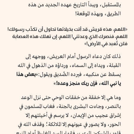
بالمستقبل، ويبدأ التاريخ عهده الجديد من هذه
الطريق، وبهذه الموقعة!
«
اللهم، هذه قريش قد أتت بخيلائها تحاول أن تكذّب رسولك!
اللهم، فنصرك الذي وعدتني! اللهم، إن تهلك هذه العصابة
فلن تُعبد في الأرض!
»
ذلك كان دعاء الرسول أمام العريش، ووجهه إلى
القبلة، ويداه إلى السماء، ورداؤه من الذهول في الله
يسقط عن منكبيه، فيرده الصِّديق ويقول:«
بعض هذا
يا نبي الله، فإن ربك منجز وعده!
»
وما هي إلا خفقة من خفقات الوحي حتى نزل الوعد
بالنصر، وجاءت البشرى بالجنة، فغاب المسلمون في
إشراق عجيب من الإيمان، لا يرسم في أخيلتهم إلا
الحور، ولا يصور في عيونهم إلا الملائكة؛ وقذف الله في
قلوب المشركين الرعب، فانهار السد الغليظ أمام النبع