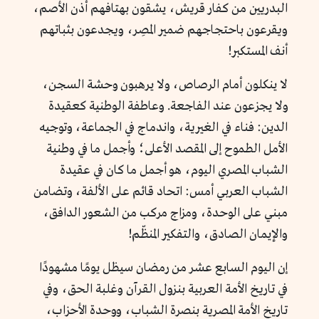
البدريين من كفار قريش، يشقون بهتافهم أذن الأصم،
ويقرعون باحتجاجهم ضمير المصِر، ويجدعون بثباتهم
أنف المستكبر!
لا ينكلون أمام الرصاص، ولا يرهبون وحشة السجن،
ولا يجزعون عند الفاجعة. وعاطفة الوطنية كعقيدة
الدين: فناء في الغيرية، واندماج في الجماعة، وتوجيه
الأمل الطموح إلى المقصد الأعلى؛ وأجمل ما في وطنية
الشباب المصري اليوم، هو أجمل ما كان في عقيدة
الشباب العربي أمس: اتحاد قائم على الألفة، وتضامن
مبني على الوحدة، ومزاج مركب من الشعور الدافق،
والإيمان الصادق، والتفكير المنظّم!
إن اليوم السابع عشر من رمضان سيظل يومًا مشهودًا
في تاريخ الأمة العربية بنزول القرآن وغلبة الحق، وفي
تاريخ الأمة المصرية بنصرة الشباب، ووحدة الأحزاب،