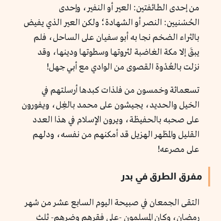
من إحدى الطائفتين: العير أو النفير، وإحدى
الحُسْنيين: النصر أو الشهادة؛ ولكن العير الذي يفيض
بالثراء الضخم نجا به أبو سفيان على الساحل، فلم
يبقَ إلا مكة الغاضبة لثروتها وسطوتها ودينها، وقد
نزلت بالعُدْوة القصوى من الوادي مع أبي جهل!
تسعمائة وخمسون من فلذات كبدها أرسلتهم في
الخيل والحديد، يجيشون على محمد بالغِل، ويفورون
على صحبه بالحفيظة، ويرون الإسلام في هذا العدد
القليل والمظهر الهزيل قد أمكنهم من نفسه، ودلهم
على مصرعه!
مفرق الطرق في بدر
التقى الجمعان في صبيحة اليوم السابع عشر من شهر
رمضان، وكان المسلمون -على فقرهم وضرهم- ثلث