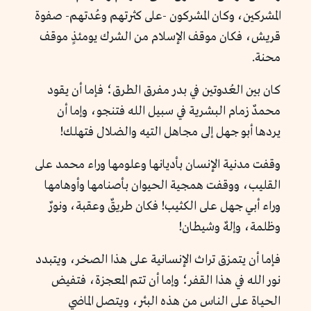
المشركين، وكان المشركون -على كثرتهم وعُدتهم- صفوة
قريش، فكان موقف الإسلام من الشرك يومئذٍ موقف
محنة.
كان بين العُدوتين في بدر مفرق الطرق؛ فإما أن يقود
محمدٌ زمام البشرية في سبيل الله فتنجو، وإما أن
يردها أبو جهل إلى مجاهل التيه والضلال فتهلك!
وقفت مدنية الإنسان بأديانها وعلومها وراء محمد على
القليب، ووقفت همجية الحيوان بأصنامها وأوهامها
وراء أبي جهل على الكثيب! فكان طريقٌ وعقبة، ونورٌ
وظلمة، وإلهٌ وشيطان!
فإما أن يتمزق تراث الإنسانية على هذا الصخر، ويتبدد
نور الله في هذا القفر؛ وإما أن تتم المعجزة، فتفيض
الحياة على الناس من هذه البئر، ويتصل الماضي