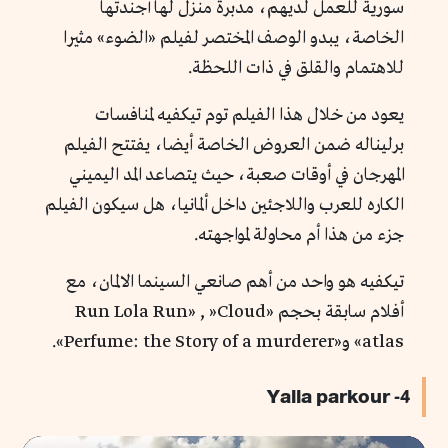
سورية للعمل لديهم، مدبرة منزل لها أجندتها
الخاصة، يبدو الوصف المختصر لفيلم «الضوء» مثيرا
للاهتمام والقلق في ذات اللحظة.
يعود من خلال هذا الفيلم توم تيكفيه لمنافسات
برليناله ضمن العروض الخاصة أيضا، يفتتح الفيلم
المهرجان في أوقات صعبة، حيث يتصاعد المد اليميني
الكاره للعرب واللاجئين داخل ألمانيا، هل سيكون الفيلم
جزء من هذا أم محاولة لمواجهته.
تيكفيه هو واحد من أهم صانعي السينما الالمان، مع
أفلام سابقة بحجم «Run Lola Run» , »Cloud
atlas» و«Perfume: the Story of a murderer».
4- Yalla parkour