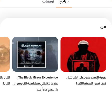
مراجع
توصيات
فن
صورة الإسلاميين على الشاشة..
The Black Mirror Experience:
الفن وال
كيف تصور السينما الآخر؟
عندما لا نكتفي بمشاهدة الكابوس…
الفن؟
بل نصبح جزءاً منه