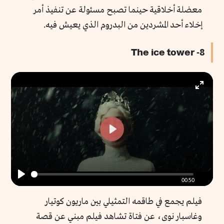
معضلة أخلاقية حينما تصبح مسئولة عن تنفيذ أمر
إخلاء أحد المشردين من البدروم الذي يعيش فيه.
8- The ice tower
Enter
fullscr
Play
00:50
Play
فيلم يجمع في طاقمه التمثيلي بين ماريون كوتيار
وغاسبار نوى، عن فتاة تشاهد فيلم مبني عن قصة