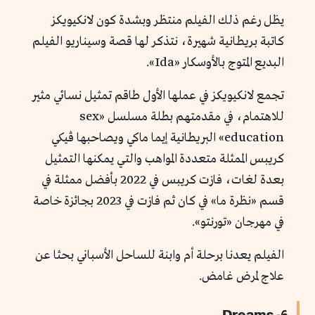
يظل رغم ذلك الفيلم منتظر وبشدة كون لانكيويكز
كاتبة بريطانية شهيرة، نتذكر لها قصة وسيناريو الفيلم
البديع المتوج بالأوسكار «Ida».
تجمع لانكيويكز في عملها الأول طاقم تمثيل نسائي مثير
للاهتمام، في مقدمتهم بطلة مسلسل «sex
education» البريطانية إيما ماكي ويصاحبها ڤيكي
كريبس الممثلة متعددة المواهب والتي يمكنها التمثيل
بعدة لغات، فازت كريبس في 2022 بأفضل ممثلة في
قسم «نظرة ما» في كان ثم فازت في 2023 بجائزة خاصة
في مهرجان «تورنتو».
الفيلم يعدنا برحلة أم وابنة للساحل الأسباني بحثا عن
علاج لمرض غامض.
6- Dreams