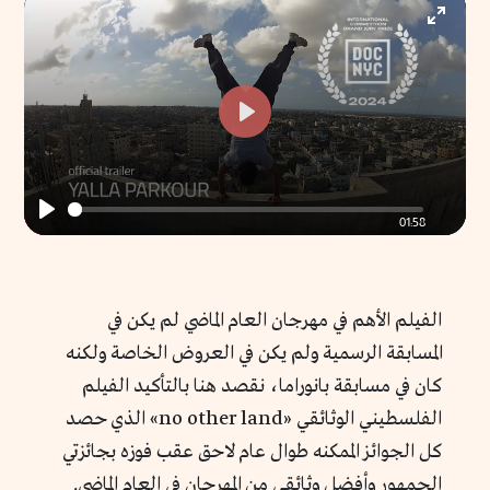
Enter
fullscr
Play
01:58
Play
الفيلم الأهم في مهرجان العام الماضي لم يكن في
المسابقة الرسمية ولم يكن في العروض الخاصة ولكنه
كان في مسابقة بانوراما، نقصد هنا بالتأكيد الفيلم
الفلسطيني الوثائقي «no other land» الذي حصد
كل الجوائز الممكنه طوال عام لاحق عقب فوزه بجائزتي
الجمهور وأفضل وثائقي من المهرجان في العام الماضي.