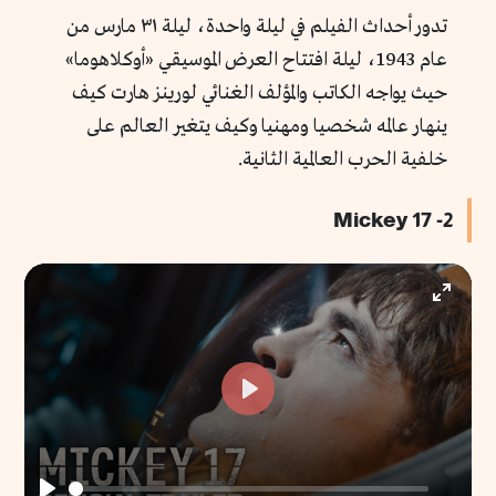
تدور أحداث الفيلم في ليلة واحدة، ليلة ٣١ مارس من
عام 1943، ليلة افتتاح العرض الموسيقي «أوكلاهوما»
حيث يواجه الكاتب والمؤلف الغنائي لورينز هارت كيف
ينهار عالمه شخصيا ومهنيا وكيف يتغير العالم على
خلفية الحرب العالمية الثانية.
2- Mickey 17
Enter
fullscr
Play