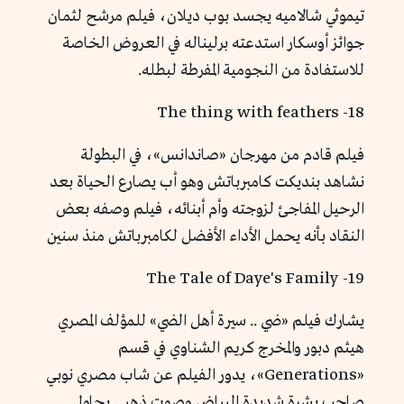
تيموثي شالاميه يجسد بوب ديلان، فيلم مرشح لثمان
جوائز أوسكار استدعته برليناله في العروض الخاصة
للاستفادة من النجومية المفرطة لبطله.
18- The thing with feathers
فيلم قادم من مهرجان «صاندانس»، في البطولة
نشاهد بنديكت كامبرباتش وهو أب يصارع الحياة بعد
الرحيل المفاجئ لزوجته وأم أبنائه، فيلم وصفه بعض
النقاد بأنه يحمل الأداء الأفضل لكامبرباتش منذ سنين
19- The Tale of Daye's Family
يشارك فيلم «ضي .. سيرة أهل الضي» للمؤلف المصري
هيثم دبور والمخرج كريم الشناوي في قسم
«Generations»، يدور الفيلم عن شاب مصري نوبي
صاحب بشرة شديدة البياض وصوت ذهبي يحاول