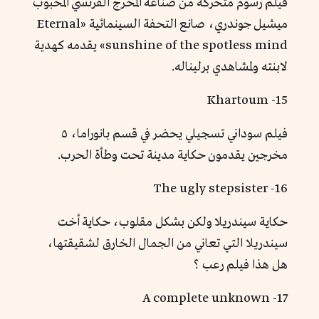
فيلم رسوم متحركة من صناعة المخرج الفرنسي المحبوب
ميشيل جوندري، صانع التحفة السينمائية «Eternal
sunshine of the spotless mind» يقدمه كهدية
لابنته ولمشاهدي برليناله.
15- Khartoum
فيلم سوداني تسجيلي يحضر في قسم بانوراما، ٥
مخرجين يقدمون حكاية مدينة تحت وطأة الحرب.
16- The ugly stepsister
حكاية سيندريلا ولكن بشكل مقلوب، حكاية أخت
سيندريلا التي تعاني من الجمال الخارق لشقيقتها،
هل هذا فيلم رعب ؟
17- A complete unknown