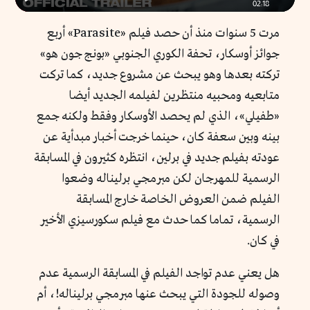
02:18
Play
مرت 5 سنوات منذ أن حصد فيلم «Parasite» أربع
جوائز أوسكار، تحفة الكوري الجنوبي «بونج جون هو»
تركته بعدها وهو يبحث عن مشروع جديد، كما تركت
متابعيه ومحبيه منتظرين لفيلمه الجديد أيضا
«طفيلي»، الذي لم يحصد الأوسكار وفقط ولكنه جمع
بينه وبين سعفة كان، حينما خرجت أخبار مبدأية عن
عودته بفيلم جديد في برلين، انتظره كثيرون في المسابقة
الرسمية للمهرجان لكن مبرمجي برليناله وضعوا
الفيلم ضمن العروض الخاصة خارج المسابقة
الرسمية، تماما كما حدث مع فيلم سكورسيزي الأخير
في كان.
هل يعني عدم تواجد الفيلم في المسابقة الرسمية عدم
وصوله للجودة التي يبحث عنها مبرمجي برليناله!، أم