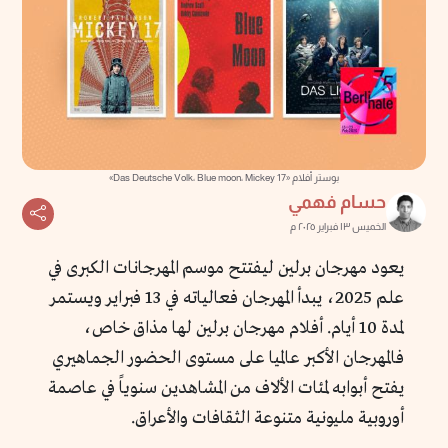
بوستر أفلام «Das Deutsche Volk، Blue moon، Mickey 17»
حسام فهمي
الخميس ١٣ فبراير ٢٠٢٥ م
يعود مهرجان برلين ليفتتح موسم المهرجانات الكبرى في
علم 2025، يبدأ المهرجان فعالياته في 13 فبراير ويستمر
لمدة 10 أيام. أفلام مهرجان برلين لها مذاق خاص،
فالمهرجان الأكبر عالميا على مستوى الحضور الجماهيري
يفتح أبوابه لمئات الألاف من المشاهدين سنوياً في عاصمة
أوروبية مليونية متنوعة الثقافات والأعراق.