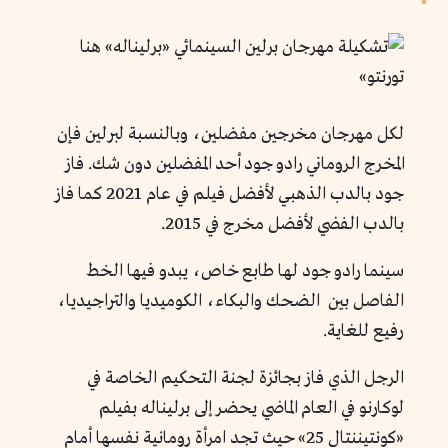
لكل مهرجان مخرجين مفضلين، وبالنسبة لبرلين فإن
المخرج الروماني رادو جود أحد المفضلين دون شك. فاز
جود بالدب الذهبي لأفضل فيلم في عام 2021 كما فاز
بالدب الفضي لأفضل مخرج في 2015.
سينما رادو جود لها طابع خاص، يبدو فيها الخط
الفاصل بين الضحك والبكاء، الكوميديا والتراجيديا،
رفيع للغاية.
الرجل الذي فاز بجائزة لجنة التحكيم الخاصة في
لوكارنو في العام الماضي يحضر إلى برليناله بفيلم
«كونتيننتال 25» حيث تجد امرأة رومانية نفسها أمام