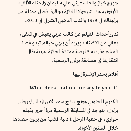
جورج خباز والفلسطيني علي سليمان والممثلة الألمانية
الأيقونية هانا شيجولا الفائزة بجائزة أفضل ممثلة من
برليناله في 1979 والدب الذهبي الشرفي في 2010.
تدور أحداث الفيلم عن كاتب عربي يعيش في المنفى،
يعاني من الاكتئاب ويريد أن ينهي حياته. تبدو قصة
الفيلم وفريقه كفرصة ممتازة لجائزة عربية طال
انتظارها في مسابقة برلين الرسمية.
أفلام يجدر الإشارة إليها
11- What does that nature say to you
الكوري الجنوبي هونج سانج سو، الابن المدلل لمهرجان
برلين، يتواجد في المسابقة الرسمية مرة أخرى بفيلم
حواري، في جعبة الرجل ٤ دببة فضية من برلين حصدها
خلال السنين الأخيرة.