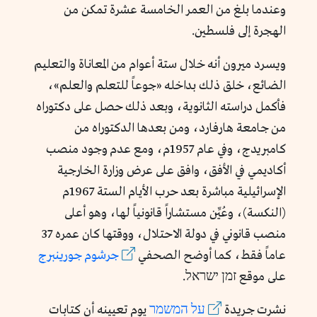
وعندما بلغ من العمر الخامسة عشرة تمكن من
الهجرة إلى فلسطين.
ويسرد ميرون أنه خلال ستة أعوام من المعاناة والتعليم
الضائع، خلق ذلك بداخله «جوعاً للتعلم والعلم»،
فأكمل دراسته الثانوية، وبعد ذلك حصل على دكتوراه
من جامعة هارفارد، ومن بعدها الدكتوراه من
كامبريدج، وفي عام 1957م، ومع عدم وجود منصب
أكاديمي في الأفق، وافق على عرض وزارة الخارجية
الإسرائيلية مباشرة بعد حرب الأيام الستة 1967م
(النكسة)، وعُيِّن مستشاراً قانونياً لها، وهو أعلى
منصب قانوني في دولة الاحتلال، ووقتها كان عمره 37
عاماً فقط، كما أوضح الصحفي
جرشوم
جورينبرج
على موقع זמן ישראל.
نشرت جريدة
על
המשמר
يوم تعيينه أن كتابات