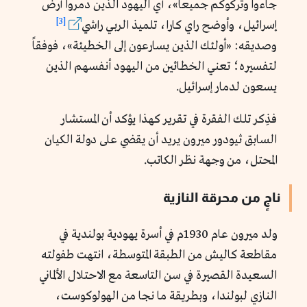
جاءوا وتركوكم جميعاً»، أي اليهود الذين دمروا أرض
[3]
إسرائيل، وأوضح راي كارا، تلميذ الربي راشي
وصديقه: «أولئك الذين يسارعون إلى الخطيئة»، فوفقاً
لتفسيره؛ تعني الخطائين من اليهود أنفسهم الذين
يسعون لدمار إسرائيل.
فذِكر تلك الفقرة في تقرير كهذا يؤكد أن المستشار
السابق ثيودور ميرون يريد أن يقضي على دولة الكيان
المحتل، من وجهة نظر الكاتب.
ناجٍ من محرقة النازية
ولد ميرون عام 1930م في أسرة يهودية بولندية في
مقاطعة كاليش من الطبقة المتوسطة، انتهت طفولته
السعيدة القصيرة في سن التاسعة مع الاحتلال الألماني
النازي لبولندا، وبطريقة ما نجا من الهولوكوست،