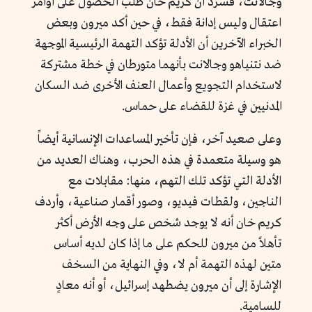
وجالانت، فسرد أن كريم خان طلب الحصول على أوامر
اعتقال وليس إدانة فقط، في حين أكد ميرون وبعض
الخبراء الآخرين أن الأدلة تؤكد التهمة الرئيسية الموجهة
ضد نتنياهو وجالانت بأنهما متورطان في خطة مشتركة
لاستخدام التجويع وأعمال العنف الأخرى ضد السكان
المدنيين في غزة للقضاء على حماس.
وعلى صعيد آخر، فإن تأخير المساعدات الإنسانية أيضاً
هو وسيلة متعمدة في هذه الحرب، وهناك العديد من
الأدلة التي تؤكد تلك التهم، منها: مقابلات مع
الناجين، ولقطات فيديو، وصور أقمار صناعية، وأردف
كريم خان أنه لا يوجد شخص على وجه الأرض أكثر
تأهلاً من ميرون للحكم على ما إذا كان لديه أساس
متين لهذه التهمة أم لا، وفي النهاية من السخف
الإشارة إلى أن ميرون يضطهد إسرائيل، أو أنه معادٍ
للسامية.