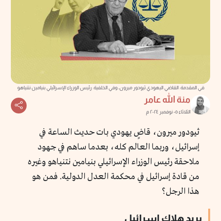
في المقدمة: القاضي اليهودي ثيودور ميرون، وفي الخلفية: رئيس الوزراء الإسرائيلي بنيامين نتنياهو
منة الله عامر
الثلاثاء ٠٥ نوفمبر ٢٠٢٤ م
ثيودور ميرون، قاضٍ يهودي بات حديث الساعة في
إسرائيل، وربما العالم كله، بعدما ساهم في جهود
ملاحقة رئيس الوزراء الإسرائيلي بنيامين نتنياهو وغيره
من قادة إسرائيل في محكمة العدل الدولية. فمن هو
هذا الرجل؟
يريد هلاك إسرائيل