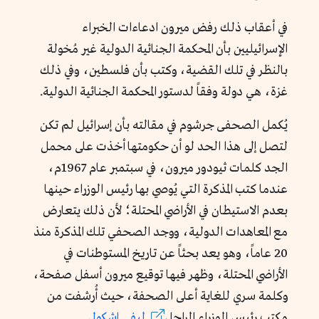
في أعقاب ذلك رفض ميرون ادعاءات الخبراء
الإسرائيليين بأن المحكمة الجنائية الدولية غير مُخولة
بالنظر في تلك القضية، وكتب بأن فلسطين، وفي ذلك
غزة، هي دولة وفقاً لدستور المحكمة الجنائية الدولية.
يُكمل الصحفى جرشوم في مقالته بأن إسرائيل لم تكن
لتصل إلى هذا الحد لو أن حكومتها أخذت على محمل
الجد كلمات ثيودور ميرون، في سبتمبر عام 1967م،
عندما كتب المذكرة التي يُوصي بها رئيس الوزراء حينها
بعدم الاستيطان في الأراضي المحتلة؛ لأن ذلك يتعارض
مع المعاهدات الدولية، ووجد الصحفي تلك المذكرة منذ
20 عاماً، وهو يعد بحثاً عن تاريخ المستوطنات في
الأراضي المحتلة، وظهر فيها توقيع ميرون أسفل صفحة،
وكلمة سري للغاية أعلى الصحفة، حيث أُرشفت من
مكتب رئيس الوزراء الراحل
ليفي
إشكول
.