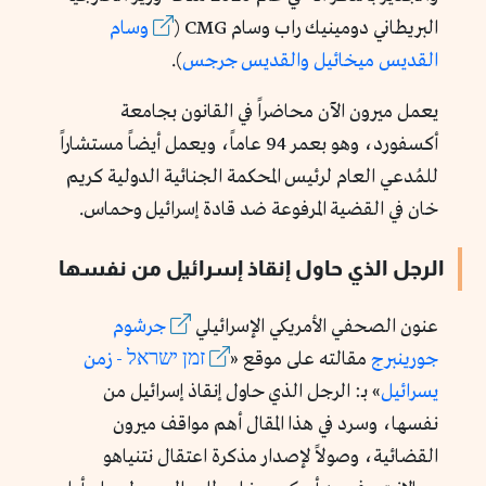
البريطاني دومينيك راب وسام CMG (
وسام
القديس
ميخائيل
والقديس
جرجس
).
يعمل ميرون الآن محاضراً في القانون بجامعة
أكسفورد، وهو بعمر 94 عاماً، ويعمل أيضاً مستشاراً
للمُدعي العام لرئيس المحكمة الجنائية الدولية كريم
خان في القضية المرفوعة ضد قادة إسرائيل وحماس.
الرجل الذي حاول إنقاذ إسرائيل من نفسها
عنون الصحفي الأمريكي الإسرائيلي
جرشوم
جورينبرج
مقالته على موقع «
זמן
ישראל
- زمن
يسرائيل
» بـ: الرجل الذي حاول إنقاذ إسرائيل من
نفسها، وسرد في هذا المقال أهم مواقف ميرون
القضائية، وصولاً لإصدار مذكرة اعتقال نتنياهو