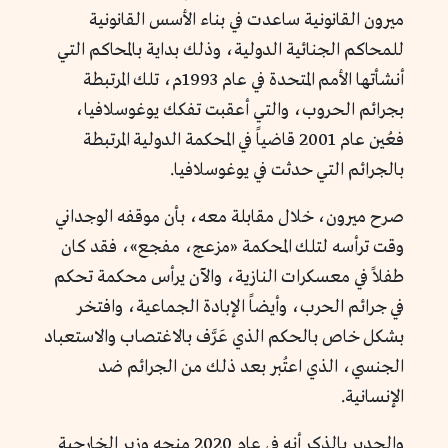
ميرون القانونية ساعدت في بناء الأسس القانونية
للمحاكم الجنائية الدولية، وذلك بداية بالمحاكم التي
أنشأتها الأمم المتحدة في عام 1993م، تلك المرتبطة
بجرائم الحروب، والتي أعقبت تفكك يوغوسلافيا،
فعُين عام 2001 قاضياً في المحكمة الدولية المرتبطة
بالجرائم التي حدثت في يوغوسلافيا.
صرح ميرون، خلال مقابلة معه، بأن موقفه الوجداني
وقت ترأسه لتلك المحكمة «مزعج، مفجع»، فقد كان
طفلاً في معسكرات النازية، والآن يرأس محكمة تحكم
في جرائم الحرب، وأيضاً الإبادة الجماعية، وافتخر
بشكل خاص بالحكم الذي عَرَّف بالاغتصاب والاستعباد
الجنسي، الذي اعتُبر بعد ذلك من الجرائم ضد
الإنسانية.
والجدير بالذكر أنه في عام 2020 منحه وزير الخارجية