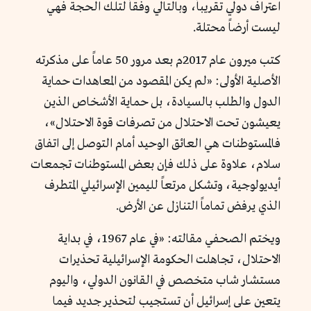
اعتراف دولي تقريباً، وبالتالي وفقاً لتلك الحجة فهي
ليست أرضاً محتلة.
كتب ميرون عام 2017م بعد مرور 50 عاماً على مذكرته
الأصلية الأولى: «لم يكن المقصود من المعاهدات حماية
الدول والطلب بالسيادة، بل حماية الأشخاص الذين
يعيشون تحت الاحتلال من تصرفات قوة الاحتلال»،
فالمستوطنات هي العائق الوحيد أمام التوصل إلى اتفاق
سلام، علاوة على ذلك فإن بعض المستوطنات تجمعات
أيديولوجية، وتشكل مرتعاً لليمين الإسرائيلي المتطرف
الذي يرفض تماماً التنازل عن الأرض.
ويختم الصحفي مقالته: «في عام 1967، في بداية
الاحتلال، تجاهلت الحكومة الإسرائيلية تحذيرات
مستشار شاب متخصص في القانون الدولي، واليوم
يتعين على إسرائيل أن تستجيب لتحذير جديد فيما