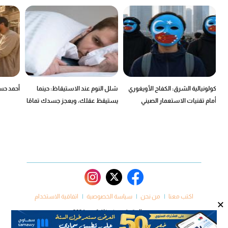
كولونيالية الشرق: الكفاح الأويغوري
شلل النوم عند الاستيقاظ: حينما
أحمد حسن
أمام تقنيات الاستعمار الصيني
يستيقظ عقلك، ويعجز جسدك تمامًا
اكتب معنا
من نحن
سياسة الخصوصية
اتفاقية الاستخدام
×
جميع الحقوق محفوظة كروم 2024