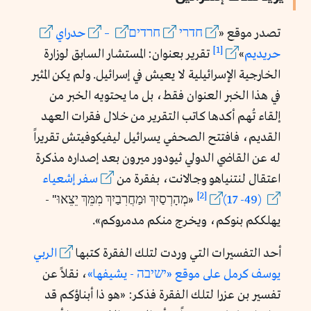
تصدر موقع «
חדרי
חרדים
–
حدراي
[1]
حريديم
»
تقرير بعنوان: المستشار السابق لوزارة
الخارجية الإسرائيلية لا يعيش في إسرائيل. ولم يكن المثير
في هذا الخبر العنوان فقط، بل ما يحتويه الخبر من
إلقاء تُهم أكدها كاتب التقرير من خلال فقرات العهد
القديم، فافتتح الصحفي يسرائيل ليفيكوفيتش تقريراً
له عن القاضي الدولي ثيودور ميرون بعد إصداره مذكرة
اعتقال لنتنياهو وجالانت، بفقرة من
سفر إشعياء
[2]
(49- 17)
«מְהָרְסַיִךְ וּמַחֲרִבַיִךְ מִמֵּךְ יֵצֵאוּ" -
يهلككم بنوكم، ويخرج منكم مدمروكم».
أحد التفسيرات التي وردت لتلك الفقرة كتبها
الربي
يوسف كرمل على موقع
«
ישיבה
- يشيفها»
، نقلاً عن
تفسير بن عزرا لتلك الفقرة فذكر: «هو ذا أبناؤكم قد