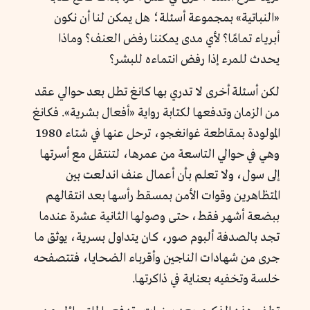
«النباتية» بمجموعة أسئلة؛ هل يمكن لنا أن نكون
أبرياء تمامًا؟ لأي مدى يمكننا رفض العنف؟ وماذا
يحدث للمرء إذا رفض انتماءه للبشر؟
لكن أسئلة أخرى لا تدري بها كانغ تطل بعد حوالي عقد
من الزمان وتدفعها لكتابة رواية «أفعال بشرية». فكانغ
المولودة بمقاطعة غوانغجو، ترحل عنها في شتاء 1980
وهي في حوالي التاسعة من عمرها، لتنتقل مع أسرتها
إلى سول، ولا تعلم بأن أعمال عنف اندلعت بين
المتظاهرين وقوات الأمن بمسقط رأسها بعد انتقالهم
ببضعة أشهر فقط، حتى وصولها الثانية عشرة عندما
تجد بالصدفة ألبوم صور، كان يتداول بسرية، يوثق ما
جرى من شهادات الناجين وأقرباء الضحايا، فتتصفحه
خلسة وتخفيه بعناية في ذاكرتها.