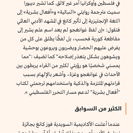
في فلسطين وأوكرانيا أمر غير لائق. كما تشير ديبورا
سميث مترجمة روايتي «النباتية» و«أفعال بشرية» إلى
اللغة الإنجليزية إلى تأثير كانغ في المشهد الأدبي العالمي
فتقول: «
إن لفظ غوانغجو لم يعد اسم علم يشير إلى
مقاطعة كورية فحسب، بل لفظًا يطلق على كل من
يفرض عليهم الحصار ويضربون ويروعون بوحشية
ويشوهون بشكل يتعذر إصلاحه"
كما تضيف
:"مما
يمسني شخصيًا هو رؤيتي لكثير من القراء يربطون بين
الأحداث في غوانغجو وغزة، وأشعر بالإلهام بسبب
قراءتهم الملتزمة والذكية واستخدامهم ترجمتي لكتاب
"أفعال بشرية" لدعم مسار التحرر الفلسطيني »
.
الكثير من السوابق
عندما أعلنت الأكاديمية السويدية فوز كانغ بجائزة