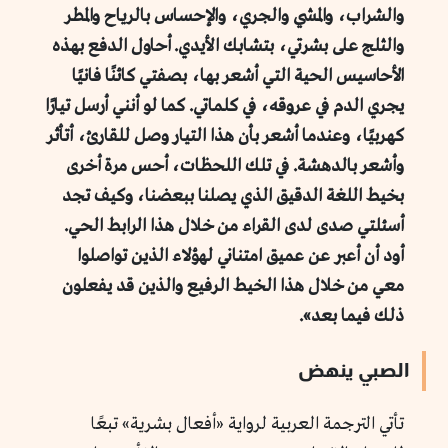
والشراب، والمشي والجري، والإحساس بالرياح والمطر
والثلج على بشرتي، بتشابك الأيدي. أحاول الدفع بهذه
الأحاسيس الحية التي أشعر بها، بصفتي كائنًا فانيًا
يجري الدم في عروقه، في كلماتي. كما لو أنني أرسل تيارًا
كهربيًا، وعندما أشعر بأن هذا التيار وصل للقارئ، أتأثر
وأشعر بالدهشة. في تلك اللحظات، أحس مرة أخرى
بخيط اللغة الدقيق الذي يصلنا ببعضنا، وكيف تجد
أسئلتي صدى لدى القراء من خلال هذا الرابط الحي.
أود أن أعبر عن عميق امتناني لهؤلاء الذين تواصلوا
معي من خلال هذا الخيط الرفيع والذين قد يفعلون
ذلك فيما بعد».
الصبي ينهض
تأتي الترجمة العربية لرواية «أفعال بشرية» تبعًا