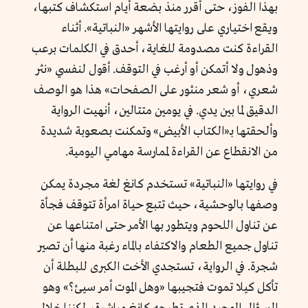
بهذا الفوز، حتى أقرر منذ بضعة أيام استكشاف كتبها،
ويقع اختياري على روايتها الأشهر «النباتية». أثناء
القراءة كنت مصدومة للغاية، أحدق في الكلمات برعب
وذهول ولا أتمكن أو أرغب في التوقف. أقول لنفسي «نثر
شعري، أو شعر منثور على الصفحات» هذا هو الوصف
الدقيق لما بين يدي. في يومين متتالين، أنهيت الرواية
وألحقتها بـ«الكتاب الأبيض» وتمكنت بصعوبة شديدة
من الانقطاع عن القراءة لممارسة مهامي اليومية.
في روايتها «النباتية» تستخدم كانغ لغة مجردة يمكن
وصفها بالوحشية، حيث تتبع حياة امرأة تتوقف فجأة
عن تناول اللحوم ويتطور بها الأمر حتى امتناعها عن
تناول جميع الطعام والاكتفاء بالماء رغبة منها أن تصير
شجرة. في الرواية، تستجدي الأخت الكبرى للبطلة أن
تأكل كيلا تموت فتجيبها «
وهل الموت أمر سيئ
؟» وهو