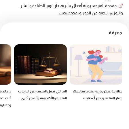
مقدمة المترجم؛ رواية أفعال بشرية، دار تنوير للطباعة والنشر
والتوزيع، ترجمة عن الكورية: محمد نجيب
معرفة
ين
متلازمة غيلان باريه: عندما يهاجمك
اليد التي تحمل السيف: عن الدرجات
د. خالد 
جهاز المناعة ويدمر أعصابك
العلمية والأكاديمية وأشياء أخرى..
أحاديث ا
وحضارية