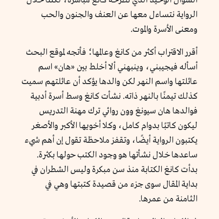
السؤال الوحيد الذي تطرحه كانغ مباشرة، لكننا خلال
الرواية نتساءل معها عن العنف والجنون والحب
ومعنى الأسرة والموت.
أقرر الاقتراب أكثر من كانغ وعالمها؛ فأتجه لموقع البحث
أسأله فيجيبني، وينبهني ألا أخلط بين «هان» اسم
عائلتها واسم النهر لكن والدها يؤكد أن عائلتهم سميت
كذلك تيمنًا بالنهر ذاته. نشأت كانغ وسط أسرة أدبية
فوالدها هان سيونغ وون روائي ترك مهنة التدريس
ليكون كاتبًا بدوام كامل، وكلا أخويها الأكبر والأصغر
يكتبون الرواية أيضًا، وتقفز ملاحظة تقول إن أهم شيء
ساعدها خلال نشأتها هو وجود الكتب حولها بكثرة.
بدأت كانغ الكتابة منذ سن مبكرة وليس الشطران في
بداية المقال سوى جزء من قصيدة كتبتها وهي في
الثامنة من عمرها.