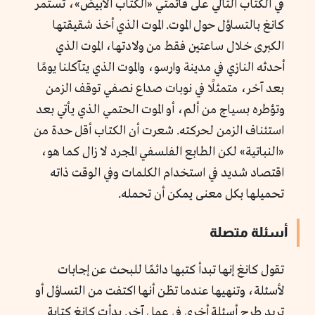
في الكتاب التالي على قائمتي «الكتاب الأبيض»، تستمر
كانغ بالتساؤل حول الموت. الموت الذي أخذ شقيقتها
الكبرى خلال ساعتين فقط من ولادتها، الموت الذي
أحدثه النازي في مدينة وارسو، والموت الذي يتآكلنا يومًا
بعد آخر، متمثلًا في نوبات صداع نصفي توقف الزمن
وتؤطره بسياج من ألم، أو الموت الحتمي الذي يأتي بعد
استئناف الزمن لحركته. شعرت أن الكتاب أقل حدة من
«النباتية» لكن الطابع الفلسفي المجرد لا زال كما هو،
اقتصاد شديد في استخدام الكلمات وفي الوقت ذاته
تحميلها بكل معنى يمكن أن تحمله.
أسئلة متصلة
تقول كانغ إنها تبدأ كتبها دائمًا للبحث عن إجابات
لأسئلة، وتنهيها عندما تظن أنها اكتفت من التساؤل أو
تريد طرح أسئلة أخرى في عمل آخر. بدأت كانغ كتابة