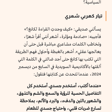
السياسية؟
تيار كهربي شعري
يسألني صديقي: «كيف وجدتِ القراءة لكانغ؟»
فأجيبه: «صادمة ومؤثرة، أشعر أنني أقرأ شعرًا،
وتخاطب الكلمات مشاعري مباشرة قبل حتى أن
يعالجها عقلي».
أشعر بالغبطة وأحاول فهم الطريقة
التي تكتب بها كانغ حتى أجد ضالتي في الكلمة التي
ألقتها بالأكاديمية السويدية في السابع من ديسمبر
2024، عندما تتحدث عن كتابتها فتقول:
«عندما أكتب، أستخدم جسدي. أستخدم كل
التفاصيل الحسية للرؤية والسمع والشم والتذوق،
والشعور باللين والدفء، والبرد والألم، بملاحظة
تسارع ضربات قلبي، واحتياج جسدي للطعام