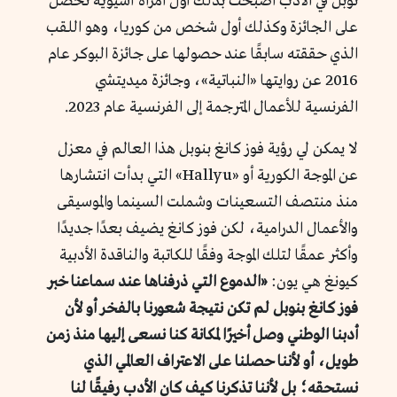
نوبل في الأدب أصبحت بذلك أول امرأة آسيوية تحصل
على الجائزة وكذلك أول شخص من كوريا، وهو اللقب
الذي حققته سابقًا عند حصولها على جائزة البوكر عام
2016 عن روايتها «النباتية»، وجائزة ميديتشي
الفرنسية للأعمال المترجمة إلى الفرنسية عام 2023.
لا يمكن لي رؤية فوز كانغ بنوبل هذا العالم في معزل
عن الموجة الكورية أو «Hallyu» التي بدأت انتشارها
منذ منتصف التسعينات وشملت السينما والموسيقى
والأعمال الدرامية، لكن فوز كانغ يضيف بعدًا جديدًا
وأكثر عمقًا لتلك الموجة وفقًا للكاتبة والناقدة الأدبية
كيونغ هي يون:
«
الدموع التي ذرفناها عند سماعنا خبر
فوز كانغ بنوبل لم تكن نتيجة شعورنا بالفخر أو لأن
أدبنا الوطني وصل أخيرًا لمكانة كنا نسعى إليها منذ زمن
طويل، أو لأننا حصلنا على الاعتراف العالمي الذي
نستحقه؛ بل لأننا تذكرنا كيف كان الأدب رفيقًا لنا