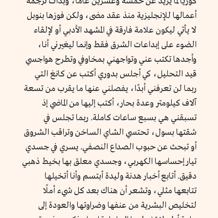
كوريا لما يزيد عن خمسة وعشرين عامًا، وبدأت ترجمة
أعمالها للإنجليزية منذ عقد مضى، ولكن فوزها بنوبل
لا يأتي ليكون علامة فارقة في المشهد الأدبي أو لإلقاء
الضوء على إبداعات الشرق فقط وإنما ليغيرني أنا،
وأجدها تكتب عني وتواجهني بمخاوفي وتطرح هواجسي
قيد التحليل، كي أجلس بدوري أكتب عن كانغ التي
ربما لن تعرفني أبدًا، يفصلني عنها ما يقرب من تسعة
آلاف كيلومتر وعدة بحار، أكتب إليها من الماضي إذ
تسبقني هي بسبع ساعات كاملة. ربما تجلس في
شقتها بسول، تحتسي الشاي الساخن وتراقب الشروق
أو تبحث عن حبوب الصداع النصفي. يسري في جسدي
تيار إحساسها الكهربي، وجسدي معلق بها بخيط ذهبي
دقيق. أتابع أخبار هدنة وليدة أبتسم وأنا أتخيلها
تتابعها مثلي، وتشعر أن هناك بعد كل شيء أملًا
لتخليص البشرية من عنفها وضراوتها والعودة إلى