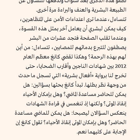
تطفو هذه الذكرى بعد سنوات وتدفعها للتساؤل عن
الطبيعة البشرية والعنف والبراءة مرة أخرى.
تتساءل،عندما ترى اعتداءات الأمن على المتظاهرين،
كيف يمكن لبشري أن يعامل آخر بمثل هذه القسوة،
وعندما تقلب الصفحة فتجد عشرات من البشر
يصطفون للتبرع بدمائهم للمصابين، تتساءل: من أين
لهم بهذه الرحمة؟ وهكذا تقضي كانغ معظم العام
2012 بين شهادات الناجين وأقارب الضحايا، حتى
تخرج لنا برواية «أفعال بشرية» التي تسجل ما حدث
من وجهة نظر بطلها. تبدأ كانغ بحثها بسؤالين: هل
يمكن للحاضر مساعدة الماضي؟ وهل بإمكان الأحياء
إنقاذ الموتى؟ ولكنها إذ تنغمس في قراءة الشهادات
ينعكس السؤالان ليصبحا: هل يمكن للماضي مساعدة
الحاضر؟ وهل بإمكان الموتى إنقاذ الأحياء؟ تقول كانغ إن
الإجابة على كليهما نعم.