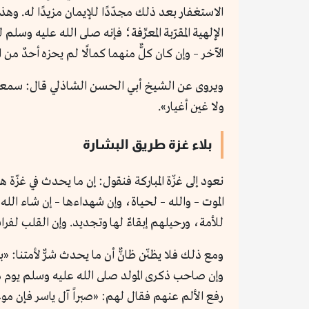
الاستغفار بعد ذلك مجدّدًا للإيمان مزيدًا له. وه
الإلهية المقرّبة المعرِّفة؛ فإنه صلى الله عليه وس
الآخر – وإن كان كلٌّ منهما كمالًا لم يحزه أحدٌ من
ويروى عن الشيخ أبي الحسن الشاذلي قال: سمعت ه
ولا غين أغيار».
بلاء غزة طريق البشارة
نعود إلى غزّة المباركة فنقول: إن ما يحدث في غزّ
الموت – والله – لحياة، وإن شهداءها – إن شاء الل
للأمة، ورحيلهم إبقاءٌ لها وتجديد. وإن القلب لفراق
ومع ذلك فلا يظنّن ظانٌّ أن ما يحدث شرٌّ لأمتنا: «
وإن صاحب ذكرى المولد صلى الله عليه وسلم يوم مرّ
رفع الألم عنهم فقال لهم: «صبراً آل ياسر فإن مو