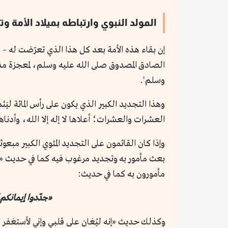
المولد النبوي وارتباطه بميلاد الأمة و
إن بقاء هذه الأمة بعد كل هذا الذي تعرّضت له – عل
الصادق المصدوق صلى الله عليه وسلم، لمعجزة مذهلة
وسلم
³
.
وهذا التجديد الكبير الذي يكون على رأس المائة ليَ
العشرات والعشرات؛ أعلاها لا إله إلا الله، وأدنا
وإذا كان القائمون على التجديد المئوي الكبير مبعوث
بعث مأمور به وتجديد مرغوب فيه كما في حديث «ليب
مأمورون به كما في حديث:
«جدّدوا إيمانكم؛
وكذلك حديث «إنه ليُغان على قلبي وإني لأستغفر ال