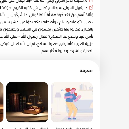
6. حديث الأغر المزني رضي الله عنه: «إنه ليُغان على قلبي وإني لأستغفر الله في اليوم مائة مرة» رواه مسلم.
7. يقول المولى سبحانه وتعالى في كتابه الكريم: ﴿ وَعَدَ اللَّهُ الَّذِينَ آ
- صلى الله عليه وسلم - وأصحابه بمكة نحوًا من عشر سنين يد
بالقتال، فكانوا بها خائفين يمسون في السلاح ويصبحون في ال
نأمن فيه ونضع عنا السلاح؟ فقال رسول الله - صلى الله عليه 
جزيرة العرب فأمنوا ووضعوا السلاح، ثم إن الله تعالى قبض 
الحجزة والشرط وغيروا فَغُيِّر بهم.
معرفة