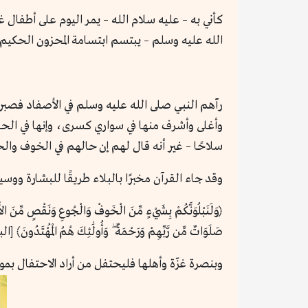
كأني به – عليه سلام الله – يمر اليوم على أطفال غ
الله عليه وسلم – يبتسم ابتسامة المحزون الحكيم ال
رآهم النبي صلى الله عليه وسلم في الأصفاد فصب
وأغلى وأشرف منها في سواري كسرى، وإنها في الح
سلاحًا – غير أنه قال لهم إن حالهم في الخوف والح
وقد جاء القرآن مخبرًا بالبلاء طريقًا للبشارة ووسيلة
﴿وَلَنَبْلُوَنَّكُمْ بِشَيْءٍ مِّنَ الْخَوفْ وَالْجُوعِ وَنَقْصٍ مِّنَ الأَمْو
صَلَوَاتٌ مِّن رَّبِّهِمْ وَرَحْمَةٌ ۖ وَأُولَٰئِكَ هُمُ الْمُهْتَدُونَ﴾ [البقرة: 5
وبنصرة غزّة وأهلها فليحتفل من أراد الاحتفال بمول