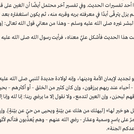
ذا أحد تفسيرات الحديث. وفي تفسير آخر محتمل أيضًا أن الغين على قل
لم لم يزل يترقّى أبدًا في معرفته بربه وقربه منه، ثم يكون استغفاره ب
 البشر غيره صلى الله عليه وسلم – وهذا من معاني قول الله تعالى: {ول
ذا الحديث فأشكل عليَّ معناه، فرأيت رسول الله صلى الله عليه وس
ة هو تجديد لإيمان الأمة ودينها، وإنه لولادة جديدة للنبي صلى الله 
ه – أحياء عند ربهم يرزقون، وإن كان كثير من الخلق – أو أكثرهم – بح
هم ليحزن، وإن العين لتدمع، ولا نقول إلا ما يرضي ربنا: إنا لله وإنا إ
بل هو خير لها» {ليهلك من هلك عن بيّنةٍ ويحيى من حيّ عن بيّنةٍ}. وإن 
 على ياسرٍ وسمية وعمّار – رضي الله عنهم – وهم يُعذَّبون فتألم لأ
عدكم الجنة».