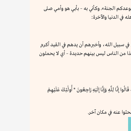
 موعدكم الجنة». وكأني به – بأبي هو وأمي صلى
ه في الدنيا والآخرة:
 سبيل الله، وأخبرهم أن يدهم في القيد أكرم
ذا من الناس ليس بينهم حديدة – أي لا يحملون
 إِنَّا لِلَّهِ وَإِنَّا إِلَيْهِ رَاجِعُونَ * أُولَٰئِكَ عَلَيْهِمْ
حثوا عنه في مكان آخر.