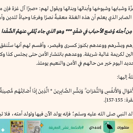
زّة وشبابها وشيوخها وأبنائها وبناتها ويقول لهم: «صبرًا آل غزة فإن
صابر الذي يعلم أن هذه الغمّة معقبةٌ نصرًا وفرجًا وحياةً للدين وأهل
مِن أجله وُضع الأحباب في صَفَدٍ *** وهو الذي جاء يُلقي عنهمُ الصَّفَدا
رهم وبشّرهم ووعدهم بكنوز كسرى وقيصر، وأقسم لهم أنها ستُنفق في
الين لكريمة غالية شريفة. ووعدهم بانتشار الأمن حتى يجلس كذا وك
ديد اليوم خير من حالهم في الأمن والنعيم يومئذ.
ً إليها:
َالِ وَالأَنفُسِ وَالثَّمَرَاتِ ۗ وَبَشِّرِ الصَّابِرِينَ * الَّذِينَ إِذَا أَصَابَتْهُم مُّصِيبَةٌ قَالُوا
15-157].
د النبي صلى الله عليه وسلم؛ فإنه يولد الآن فيها وتولد أمته، فلا تب