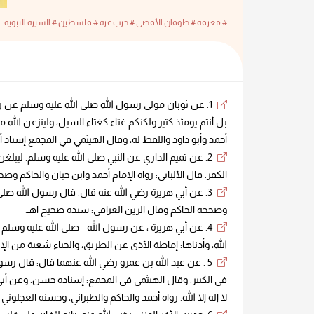
# معرفة
# طوفان الأقصى
# حرب غزة
# فلسطين
# السيرة النبوية
1. عن ثوبان مولى رسول الله صلى الله عليه وسلم عن ر
بل أنتم يومئذ كثير ولكنكم غثاء كغثاء السيل، ولينزعن الل
أحمد وأبو داود واللفظ له، وقال الهيثمي في المجمع إسناد أ
2. عن تميم الداري عن النبي صلى الله عليه وسلم: ليبلغن هذ
الكفر. قال الألباني: رواه الإمام أحمد وابن حبان والحاكم وصح
3. عن أبي هريرة رضي الله عنه قال: قال رسول الله صلى
وصححه الحاكم وقال الزين العراقي: سنده صحيح اهـ.
4. عن أبي هريرة ، عن رسول الله - صلى الله عليه وسل
الله، وأدناها: إماطة الأذى عن الطريق، والحياء شعبة من الإ
5 . عن عبد الله بن عمرو رضي الله عنهما قال: قال رسول
في الكبير. وقال الهيثمي في المجمع: إسناده حسن. وعن أبي 
لا إله إلا الله. رواه أحمد والحاكم والطبراني، وحسنه العجل