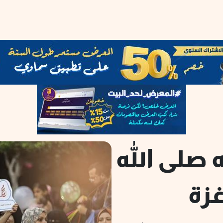
 صلى الله
زة