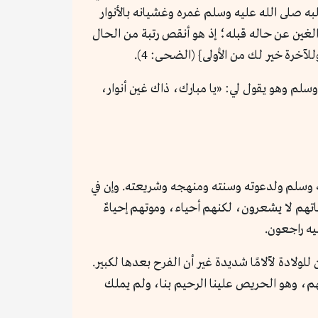
به صلى الله عليه وسلم غمره وغشيانه بالأنوار
عد الغين عن حاله قبله؛ إذ هو أنقص رتبة من الحال
لآخرة خير لك من الأولى} (الضحى: 4).
لم وهو يقول لي: «يا مبارك، ذاك غين أنوار،
عليه وسلم ولدعوته وسنته ومنهجه وشريعته. وإن في
ياتهم لا يشعرون، لكنهم أحياء، وموتهم إحياءٌ
ليه راجعون.
للولادة لآلامًا شديدة غير أن الفرح بعدها لكبير.
لمهم، وهو الحريص علينا الرحيم بنا، ولم يملك