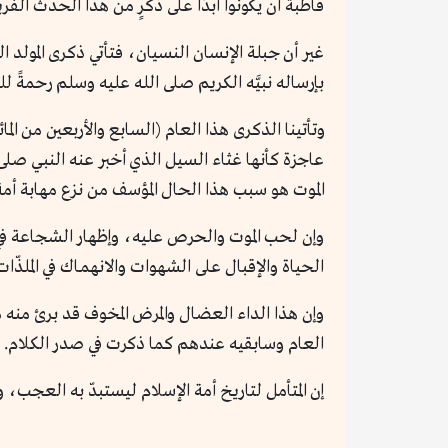
قاطبةً أن يكونوا أبدًا على ذكرٍ من هذا الحدث الفر
غير أن جبلة الإنسان النسيان، فتأتي ذكرى المولد
بإرساله نبيَّه الكريم صلى الله عليه وسلم رحمةً للع
وتأتينا الذكرى هذا العام (السابع والأربعين من ال
عاجزة كأنها غثاء السيل الذي أخبر عنه النبي صلى
الموت هو سبب هذا الحال المؤسف من نزع مهابة أمة
وإن لحب الموت والحرص عليه، وإظهار الشجاعة في 
الحياة والإقبال على الشهوات والانهمـاك في الملذّ
وإن هذا الداء العضال والمرض المخوف قد برئ منه م
العام وسابقيه عندهم كما ذكرت في صدر الكلام.
إن المتأمل لتاريخ أمة الإسلام ليستبدّ به العجب، و