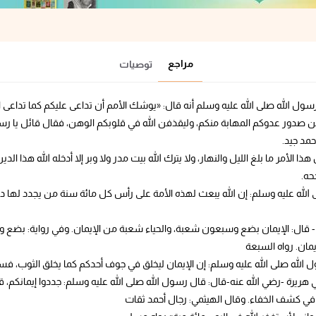
مراجع
توصيات
سول الله صلى الله عليه وسلم أنه قال: «يوشك الأمم أن تداعى عليكم كما تداعى 
ه من صدور عدوكم المهابة منكم، وليقذفن الله في قلوبكم الوهن، فقال قائل يا رسو
حمد جيد.
ا الأمر ما بلغ الليل والنهار، ولا يترك الله بيت مدر ولا وبر إلا أدخله الله هذا الدين 
حه.
 الله عليه وسلم: إن الله يبعث لهذه الأمة على رأس كل مائة سنة من يجدد لها دين
م - قال: الإيمان بضع وسبعون شعبة، والحياء شعبة من الإيمان. وفي رواية: بضع 
يمان. رواه السبعة
 الله صلى الله عليه وسلم: إن الإيمان ليخلق في جوف أحدكم كما يخلق الثوب، فسلوا
هريرة -رضي الله عنه-قال: قال رسول الله صلى الله عليه وسلم: جددوا إيمانكم، قي
وني في كشف الخفاء. وقال الهيثمي: رجال أحمد ثقات