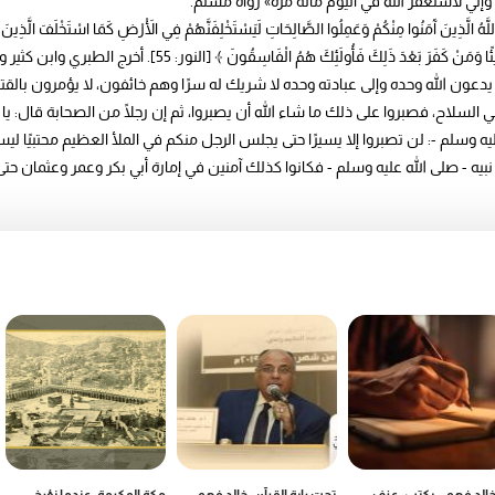
َمَنُوا مِنْكُمْ وَعَمِلُوا الصَّالِحَاتِ لَيَسْتَخْلِفَنَّهُمْ فِي الْأَرْضِ كَمَا اسْتَخْلَفَ الَّذِينَ مِنْ ق
وَلَيُبَدِّلَنَّهُمْ مِنْ بَعْدِ خَوْفِهِمْ أَمْنًا يَعْبُدُونَنِي لَا يُشْر
عون الله وحده وإلى عبادته وحده لا شريك له سرًا وهم خائفون، لا يؤمرون بالقتال
سلاح، فصبروا على ذلك ما شاء الله أن يصبروا، ثم إن رجلًا من الصحابة قال: يا رس
وسلم -: لن تصبروا إلا يسيرًا حتى يجلس الرجل منكم في الملأ العظيم محتبيًا ليست 
نبيه - صلى الله عليه وسلم - فكانوا كذلك آمنين في إمارة أبي بكر وعمر وعثمان ح