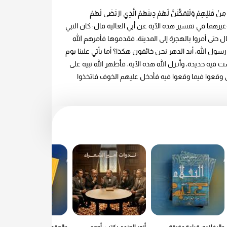
َبْلِهِمْ وَلَيُمَكِّنَنَّ لَهُمْ دِينَهُمُ الَّذِي ارْتَضَى لَهُمْ
ِكُونَ بِي شَيْئًا وَمَنْ كَفَرَ بَعْدَ ذَلِكَ فَأُولَئِكَ هُمُ الْفَاسِقُونَ ﴾ [النور: 55]. أخرج الطبري وابن كثير وغيرهما في تفسير هذه الآية عن أبي العالية قال: كان النبي
 حتى أمروا بالهجرة إلى المدينة، فقدموها فأمرهم الله
ول الله، أبد الدهر نحن خائفون هكذا؟ أما يأتي علينا يوم
فيه حديدة، وأنـزل الله هذه الآية، فأظهر الله نبيه على
تى وقعوا فيما وقعوا فيه فأدخل عليهم الخوف فاتخذوا