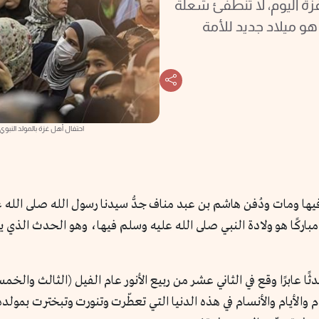
ة اليوم، لا تنطفئ شعلة
و ميلاد جديد للأمة
احتفال أهل غزة بالمولد النبوي الشريف 11 ربيع الأول 1446هـ المو
ش فيها ومات ودُفن هاشم بن عبد مناف جدُّ سيدنا رسول الله صلى الله
مباركًا هو ولادة النبي صلى الله عليه وسلم فيها، وهو الحدث الذي يتك
ًا عابرًا وقع في الثاني عشر من ربيع الأنور عام الفيل (الثالث وال
م والأيام والأنسام في هذه الدنيا التي تعطّرت وتنورت وتبخترت بمولد