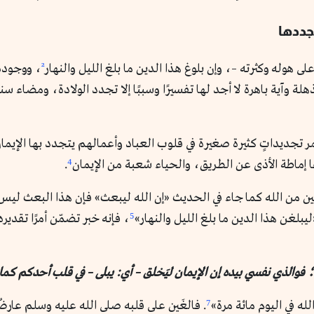
تجددها
ى هوله وكثرته –، وإن بلوغ هذا الدين ما بلغ الليل والنهار
²
، ووجوده
 وآية باهرة لا أجد لها تفسيرًا وسببًا إلا تجدد الولادة، ومضاء سنة
ثمر تجديداتٍ كثيرة صغيرة في قلوب العباد وأعمالهم يتجدد بها الإيمان 
ها إماطة الأذى عن الطريق، والحياء شعبة من الإيمان
⁴
.
ين من الله كما جاء في الحديث «إن الله ليبعث» فإن هذا البعث ليس فعل
لغن هذا الدين ما بلغ الليل والنهار»
⁵
، فإنه خبر تضمّن أمرًا تقديره
 فوالذي نفسي بيده إن الإيمان ليَخلق – أي: يبلى – في قلب أحدكم كما 
له في اليوم مائة مرة»
⁷
. فالغَين على قلبه صلى الله عليه وسلم عار