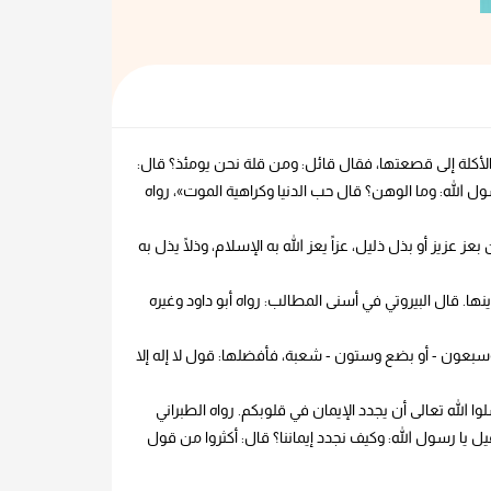
الأكلة إلى قصعتها، فقال قائل: ومن قلة نحن يومئذ؟ قال:
ل الله: وما الوهن؟ قال حب الدنيا وكراهية الموت»، رواه
بعز عزيز أو بذل ذليل، عزاً يعز الله به الإسلام، وذلًا يذل به
ها. قال البيروتي في أسنى المطالب: رواه أبو داود وغيره
وسبعون - أو بضع وستون - شعبة، فأفضلها: قول لا إله إلا
 الله تعالى أن يجدد الإيمان في قلوبكم. رواه الطبراني
ل يا رسول الله: وكيف نجدد إيماننا؟ قال: أكثروا من قول