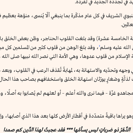
يد في تجدّده الجديد في تفرده.
 النبوي الشريف في كل عام مذكّرة بما ينبغي ألّا يُنسى، منوّهة بع
المين.
مائة الخامسة عشرة) وقد بلغت القلوب الحناجر، وظن بعض الخلق بالله ا
 الله عليه وسلم
¹
، وقد بلغ الوهن من قلوب كثير من المسلمين كل مب
 الإسلام من قلوب عدوها، وهي الأمة التي نصر الله نبيها صلى الله
وجهه وتحدّيه والاستهانة به، لمهابةً تُقذف الرعب في القلوب، وب
ات لذلّةٍ وصَغارٍ يورّثان استهانة الخلق واستخفافهم بصاحب هذا الحال
جاهدو غزّة – فيما نرى والله أعلم – أو لعلهم لم يُصابوا به أصلًا، 
هو يراها باقيةً متمدّدة في أقطار الأرض كلها بعد هذا الذي أصابها، وإن
الدَّهْرُ ذو ضرباتٍ ليس يسأمُها *** فقد عجبتُ لهذا الدِّين كم صمدا