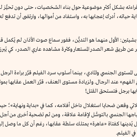
يد قراءته بشكل أكثر موضوعية حول بناء الشخصيات، حتى دون تحيُّ
 حياته، أدرك إعجابها به، واستفاد من أموالها، وارتضى أن تدفع له
: الأول منهما هو التديُّن، ففور سماع صوت الأذان لم يُكمل قبل
 عن طريق شعر الصدر المستعار وكثرة مشاهده عاري الصدر، كي يُبرز
لمستوى الجنسي والمادي، بينما أسلوب سرد الفيلم قرَّر براءة الرجل ف
فهم» عند الرجال. ولزيادة مستوى العنف، قرَّر العمل عقابها بمو
بها برجل فتستحق القتل!
تي وقعن ضحايا استغلال داخل أفلامه، كما في «بداية ونهاية»؛ ح
اجها الجنسي بالتوسُّل لإقامة علاقة، ومن ثم تضحية أخرى من أجل 
ُدينها كفتاة «عاهرة» يمتلك سلطة عقابها، رغم أن كل ما وصل إليه ك
ي الفيلم.