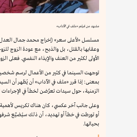
مشهد من فيلم «ملف في الأداب»
مسلسل «لأعلى سعر» (إخراج محمد جمال العدل)، بع
وعقابها بالقتل، بل والذبح، مع عودة الزوج للزو
الأولى لكثير من العنف والإيذاء النفسي. فعلى الز
توجهت السينما في كثير من الأعمال لرسم شخصيات 
بمعنى: إذا قرر «ملف في الآداب» أن يُظهر أن ا
الزمنية، حول سيدات تعرَّضن لخطأ في الإجراءات 
وعلى جانب آخر عكسي، كان هناك تكريس لأهمية الس
أو تورطت في خطأ أو تهديد، أن ذلك سيُضيِّع شرف
بحياتها.