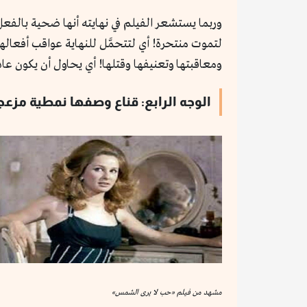
وربما يستشعر الفيلم في نهايته أنها ضحية بالفع
لتموت منتحرة! أي لتتحمَّل للنهاية عواقب أفعالها
ومعاقبتها وتعنيفها وقتلها! أي يحاول أن يكون عا
الوجه الرابع: قناع وصفها نمطية مز
مشهد من فيلم «حب لا يرى الشمس»