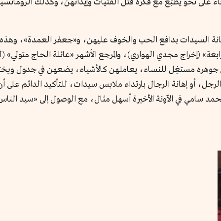
ء على نحو يُطبِّع مع فكرة قتل الفتيات وإيذائهن، وكذلك الرومانسية
إهانة السيدات بدافع الحب والخوف عليهن، و«جعفر العمدة»، وهذه ا
لرابعة» (إخراج مجدي الهواري)، والمرجع الأشهر «عائلة الحاج متولي
ينما في جوهره مستغِل للنساء، يعاملهن كالأشياء، يضعهن في جدول و
ل، أو إهانة الرجال بارتداء ملابس سيدات، للتأكيد الدائم على أن
د سامي في الآونة الأخيرة أسهل مثال، مع الوصول إلى «سيد النا