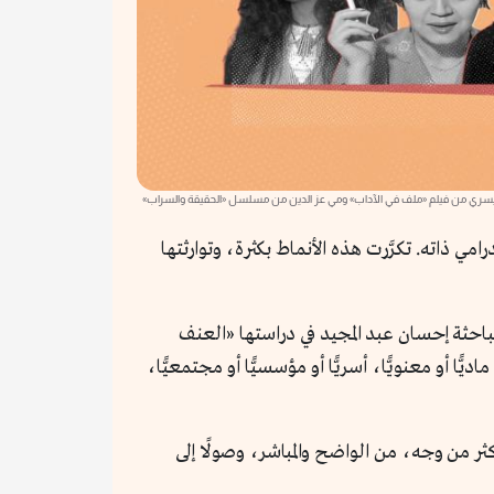
حة يسري من فيلم «ملف في الآداب» ومي عز الدين من مسلسل «الحقيقة والسراب»
امي ذاته. تكرَّرت هذه الأنماط بكثرة، وتوارثتها
باحثة إحسان عبد المجيد في دراستها «العنف
ًا أو معنويًّا، أسريًّا أو مؤسسيًّا أو مجتمعيًّا،
ثر من وجه، من الواضح والمباشر، وصولًا إلى