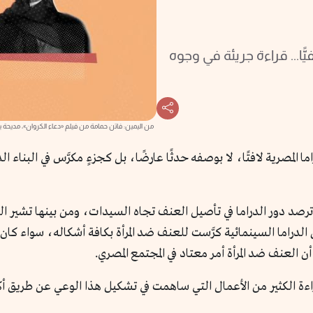
ًّا... قراءة جريئة في وجوه
من اليمين: فاتن حمامة من فيلم «دعاء الكروان»، مدي
 المصرية لافتًا، لا بوصفه حدثًا عارضًا، بل كجزءٍ مكرَّس في البناء الدر
رصد دور الدراما في تأصيل العنف تجاه السيدات، ومن بينها تشير ال
 الدراما السينمائية كرَّست للعنف ضد المرأة بكافة أشكاله، سواء كان ماديّ
 أن العنف ضد المرأة أمر معتاد في المجتمع المصري.
راءة الكثير من الأعمال التي ساهمت في تشكيل هذا الوعي عن طريق أك