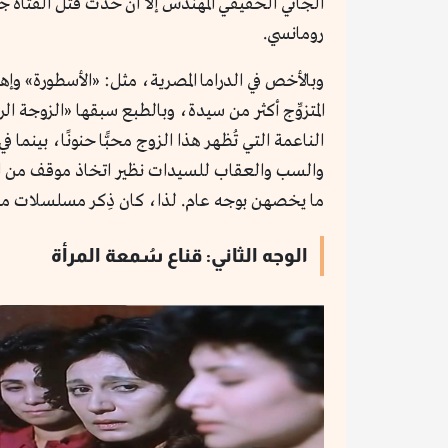
الجاني الحقيقي المهندس إلا أن حدث قتل الفتاة جا
رومانسي.
وبالأخص في الدراما المصرية، مثل: «الأسطورة» و
المتزوِّج أكثر من سيدة، وبالطبع سبقها «الزوجة ا
الناعمة التي تُظهر هذا الزوج محبًّا حنونًا، ب
والسب والعقاب للسيدات نظير اتخاذ موقف من الرج
ما يخصهن بوجه عام. لذا، كان ذِكر مسلسلات محم
الوجه الثاني: قناع سُمعة المرأة