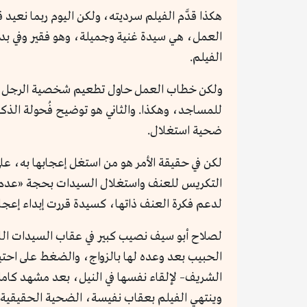
هكذا قدَّم الفيلم سرديته، ولكن اليوم ربما نع
العمل، هي سيدة غنية وجميلة، وهو فقير وفي بداية
الفيلم.
ولكن خطاب العمل حاول تطعيم شخصية الرجل بشيئين
للمساجد، وهكذا. والثاني هو توضيح فُحولة الذكر
ضحية استغلال.
لكن في حقيقة الأمر هو من استغل إعجابها به، على ا
التكريس للعنف واستغلال السيدات بحجة «عدم ال
لدعم فكرة العنف ذاتها، كسيدة قررت إبداء إعجا
لصلاح أبو سيف نصيب كبير في عقاب السيدات اللا
الحبيب بعد وعده لها بالزواج، والضغط على احتي
الشريف– لإلقاء نفسها في النيل، بعد مشهد كامل ي
وينتهي الفيلم بعقاب نفيسة، الضحية الحقيقية ف