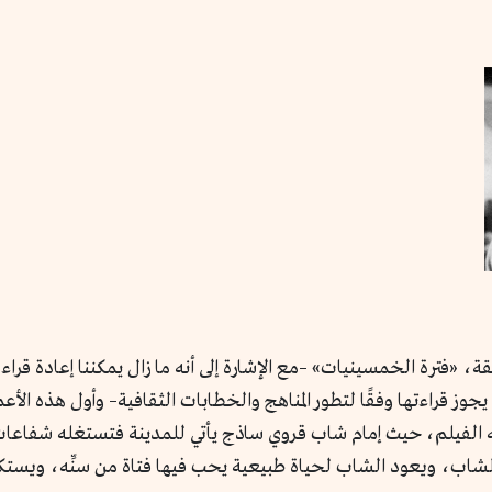
بقة، «فترة الخمسينيات» –مع الإشارة إلى أنه ما زال يمكننا إعادة قر
 يجوز قراءتها وفقًا لتطور المناهج والخطابات الثقافية– وأول هذه ا
الفيلم، حيث إمام شاب قروي ساذج يأتي للمدينة فتستغله شفاعات –المر
شاب، ويعود الشاب لحياة طبيعية يحب فيها فتاة من سنِّه، ويستك