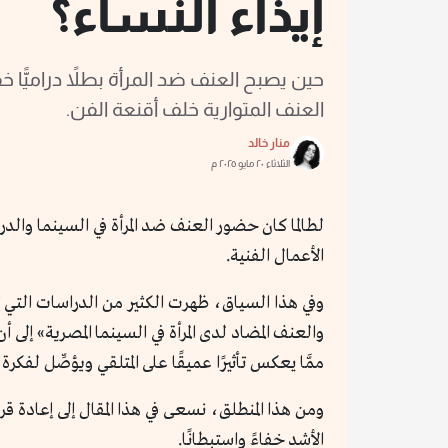
إيذاء النساء؟
حين يصبح العنف ضد المرأة بطلاً دراميًّا خفي
العنف المتوارية خلف أقنعة الفن.
منار خالد
الثلاثاء ٢٠ مايو ٢٠٢٥ م
لطالما كان حضور العنف ضد المرأة في السينما والدراما
الأعمال الفنية.
وفي هذا السياق، ظهرت الكثير من الدراسات التي ت
والعنف المضاد لدى المرأة في السينما المصرية» إلى أن
ممَّا يعكس تأثيرًا عميقًا على المتلقي ويؤصِّل لفكرة
ومن هذا المنطلق، نسعى في هذا المقال إلى إعادة ق
الأشد خفاءً واستبطانًا.