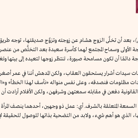
د أن تخلَّى الزوج هشام عن زوجته وتزوَّج صديقتها، توجه طريق سر
جة الأولى وسماح المجتمع لهما كأسرة سعيدة بعد التخلُّص من عنصر ا
وجة دائمًا أن تكون مسامحة صبورة، تنتظر زوجها لتعيده إلى بيتها و
سيدات أشرار يستحقون العقاب، ولكن المدهش أننا في عمر أصغر ربم
لسيدات مظلومات فنصدقه، وعلى نفس منواله «نأسف لهذا الخطأ» و«
القانونية دفعن في مقابله سمعتهن وشرفهن، ولكن الأفلام أرادت أن 
معة المتعلقة بالشرف. أي: عمل ذو وجهين، أحدهما ينصف المرأة داخ
ها، الذي هو أهم شيء، ولابد من التضحية بذاتها للوصول للحقيقة لإر