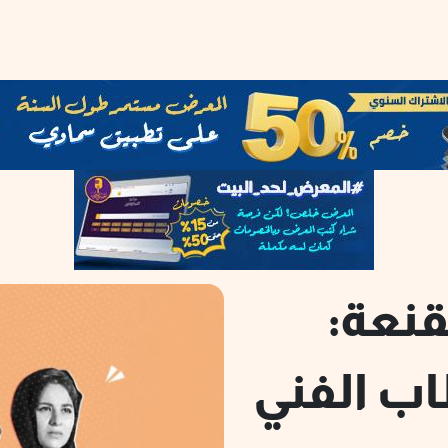
قنعة:
ب الفني