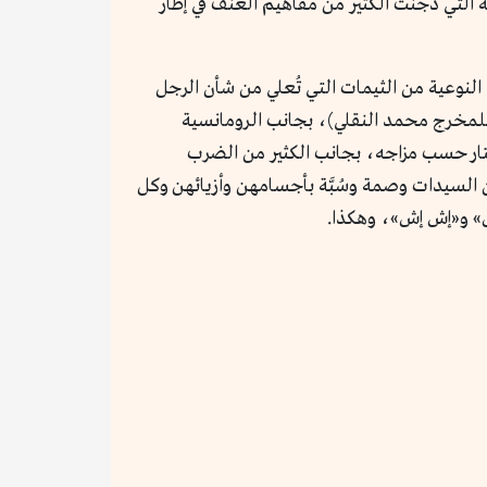
 التي دجَّنت الكثير من مفاهيم العنف في إطار
لنوعية من الثيمات التي تُعلي من شأن الرجل
» (للمخرج محمد النقلي)، بجانب الرومانسية
يختار حسب مزاجه، بجانب الكثير من الضرب
 السيدات وصمة وسُبَّة بأجسامهن وأزيائهن وكل
س» و«إش إش»، وهكذا.