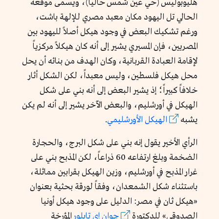
هليوبوليس (حي عين شمس حالياً)، ويسمى موقعه
الحالي تل اليهود مكان معبد مصري للإلهة باشت،
ورغم تشكيك البعض في وجود هيكل أصلاً لليهود بين
المصريين، فإن المسيري يشير إلى أنه كان هيكلاً مركزياً
لإقامة العبادة القربانية، وكان الهدف من بنائه أن يحل
محل هيكل فلسطين، وليس معبداً، لكن الشكل أثار
خلافاً كبيراً؛ إذ يشير البعض إلى أنه بني على شكل
الهيكل في أورشليم، والبعض الآخر يشير إلى أنه لم يكن
يشبه
الهيكل الأورشليمي
.
الرأي الأخير يقول إنه بني على شكل البرج، والحجارة
الضخمة وبلغ ارتفاعه 60 ذراعاً، لكن المذبح بني على
غرار المذبح في أورشليم، وزين الهيكل بقرابين مماثلة،
باستثناء شكل الشمعدان، وفقاً لورقة بحثية بعنوان
«هيكل ثان في مصر: الدليل على وجود هيكل أونيا
الصدوقي» للدكتورة
جوان إي تايلور
المؤرخة