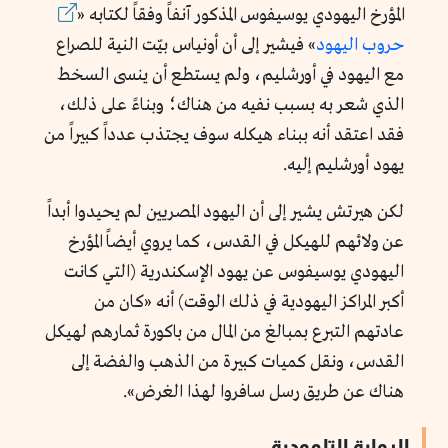
المؤرخ اليهودي يوسيفوس المذكور آنفاً وفقاً لكتابه «
حروب اليهود
» فيشير إلى أن أونياس بيّت النية للصراع
مع اليهود في أورشليم، ولم يستطع أن ينسى السخط
الذي شعر به بسبب نفيه من هناك؛ وبناءً على ذلك،
فقد اعتقد أنه ببناء هيكله سوف يجتذب عدداً كبيراً من
يهود أورشليم إليه.
لكن هيرتش يشير إلى أن اليهود المصريين لم يحيدوا أبداً
عن ولائهم للهيكل في القدس، كما يروي أيضاً المؤرخ
اليهودي يوسيفوس عن يهود الإسكندرية (التي كانت
أكبر المراكز اليهودية في ذلك الوقت) أنه «كان من
عادتهم التبرع بمبالغ من المال من باكورة ثمارهم لهيكل
القدس، ونقل كميات كبيرة من الذهب والفضة إلى
هناك عن طريق رسل سافروا لهذا الغرض».
الرواية التلمودية