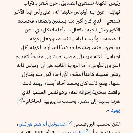
رئيس الكهنة شمعون الصديق، حين شعر باقتراب
نهايته، عين ابنه أونياس خليفة له، على رأس ابنه الآخر
شمعي، الذي كان أكبر منه بسنتين ونصف، فحسده
الأخير وقال لأخيه: «تعال، سأعلمك كل شيء عن
الخدمة»، وألبسه لباس النساء، وجعل إخوته
يسخرون منه، وعندما حدث ذلك، أراد الكهنة قتل
أونياس؛ لكنه هرب إلى مصر، حيث بنى مذبحاً لتقديم
القرابين للأوثان، أما الرواية الثانية هي أن أونياس ذاته
رفض تعيينه كاهناً أعظم، لأن أخاه أكبر منه وتنازل
عنها، ومع ذلك كان يحسد أخاه أيضاً، وبعد ذلك
وقعت سخرية إخوانه منه، وهو نفس السبب الذي
هرب بسببه إلى مصر، بحسب ما يرويها الحاخام «
يهودا
».
لكن بحسب البروفيسور
صاموئيل أبراهام هيرتش
،