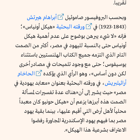
تقريباً.
وبحسب البروفيسور صاموئيل
أبراهام هيرتش
(1843-1923) في
ورقته البحثية
«هيكل أونياس»؛
فإنه «لا شيء يبرهن بوضوح على عدم أهمية هيكل
أونياس حتى بالنسبة لليهود في مصر، أكثر من الصمت
التام الذي التزمه جميع الكتاب الهلنستيين باستثناء
يوسيفوس؛ حتى مع وجود تلميحات في مصادر أخرى
لكن دون أساس»، وهو الرأي الذي يؤكده
الحاخام
أرائيلبريش
، في ورقته البحثية بعنوان «معابد يهودية في
مصر» حيث يشير إلى أن«هناك عدة تفسيرات لمسألة
الصمت هذه أبرزها يزعم أن «هيكل حونيو كان معبداً
محلياً لأهل أرض التي أقيم عليها، بينما بقية يهود
مصر بما فيهم يهود الإسكندرية المجاورة رفضوا
الاعتراف بشرعية هذا الهيكل».