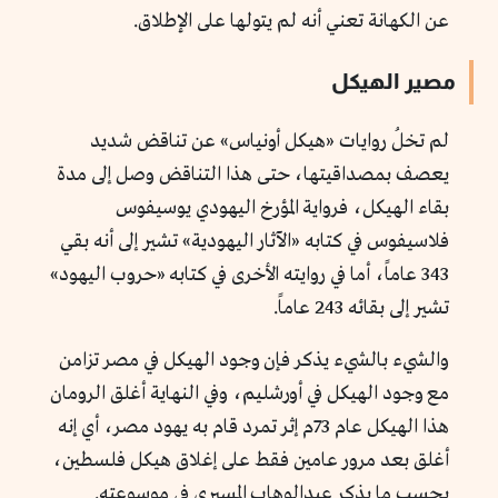
عن الكهانة تعني أنه لم يتولها على الإطلاق.
مصير الهيكل
لم تخلُ روايات «هيكل أونياس» عن تناقض شديد
يعصف بمصداقيتها، حتى هذا التناقض وصل إلى مدة
بقاء الهيكل، فرواية المؤرخ اليهودي يوسيفوس
فلاسيفوس في كتابه «الآثار اليهودية» تشير إلى أنه بقي
343 عاماً، أما في روايته الأخرى في كتابه «حروب اليهود»
تشير إلى بقائه 243 عاماً.
والشيء بالشيء يذكر فإن وجود الهيكل في مصر تزامن
مع وجود الهيكل في أورشليم، وفي النهاية أغلق الرومان
هذا الهيكل عام 73م إثر تمرد قام به يهود مصر، أي إنه
أغلق بعد مرور عامين فقط على إغلاق هيكل فلسطين،
بحسب ما يذكر عبدالوهاب المسيري في موسوعته.