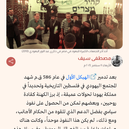
أحد آخر التجمعات الكبيرة لليهود في مصر في ذكرى عيد النور اليهودي (2018)
مصطفى سيف
الأربعاء ١١ سبتمبر ٢٠٢٤ م
بعد تدمير
الهيكل الأول
في عام 586 ق.م شهد
المجتمع اليهودي في فلسطين التاريخية وتحديداً في
مملكة يهودا تحولات عميقة، إذ برز الكهنة كقادة
روحيين، وبعضهم تمكن من الحصول على نفوذ
سياسي بفضل الدعم الذي تلقوه من الحكام الأجانب،
ومع ذلك، لم يكن هذا النفوذ موحداً، وكانت هناك