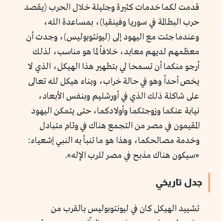
قدمت لكما خدمات كثيرة وجليلة خلال الحرب (يقصد
حرب البطالمة في سوريا وفينقيا)، بمساعدة الله،
وعندما جئت مع اليهود إلى (ليونتوبوليس)، وجدت أن
معظمهم لديهم معابد، خلافاً لما هو مناسب، لذلك
أرجو منكما أن تسمحا لي بتطهير هذا الهيكل، الذي لا
يخص أحداً وهو في حالة خراب، وبناء هيكل لله تعالى
على شاكلة ذلك الذي في أورشليم وبنفس الأبعاد،
نيابة عنكما وزوجتكما وأولادكما، حتى يتمكن اليهود
المقيمون في مصر من التجمع هناك في وئام متبادل
وخدمة مصالحكما، وهذا هو ما تنبأ به النبي إشعياء:
«سيكون هناك مذبح في مصر للرب الإله».
جدل تاريخي
تشييد الهيكل كان في ليونتوبوليس بالقرب من