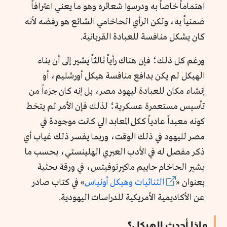
اهتماماً خاصاً به ودرسوا شعائره وهو ما يعني اعترافاً
ضمنياً به، ولكن الرأي الحاخامي الشائع هو رفضه لأنه
كان يشكل منافسة للعبادة القربانية.
ورغم كل ذلك؛ فإن هناك رأياً ثالثاً يشير إلى أن بناء
الهيكل لم يكن بدافع منافسة هيكل أورشليم، أو
إنشاء مكان للعبادة ليهود مصر، بل إنه كان جزءاً من
تأسيس مستعمرة عسكرية؛ لذلك فإن الأمر لم يتخط
كونه معبداً عادياً ككل المعابد الي كانت موجودة في
مصر لليهود في ذلك الوقت، وربما يفسر ذلك غياب أي
ذكر مفصل له في الأدب العبري الهلينستي، بحسب ما
يشير الحاخام حاييم ماكيرنوفيتس، في ورقة بحثية
بعنوان «
الثنائيات وهيكل أونياس
» في كتاب صادر
عن الأكاديمية الأمريكية للدراسات اليهودية.
ماذا أحدث الهيكل؟