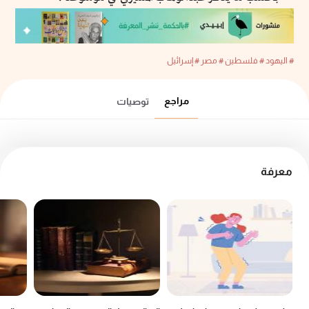
# اليهود
# فلسطين
# مصر
# إسرائيل
مراجع
توصيات
معرفة