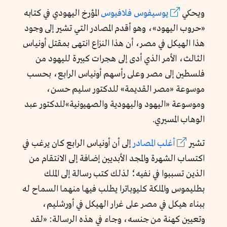
ويحكي
يوسيفوس فلافيوس
المؤرخ اليهودي في كتابه
«حروب اليهود»، وهو أقدم المصادر التي تشير إلى وجود
هذا الهيكل في مصر، أن هذا النزاع انتهى بمقتل أونياس
الثالث، الأمر الذي أدى إلى هجرات كبيرة لليهود من
فلسطين إلى مصر وعلى رأسهم أونياس الرابع، بحسب
موسوعة «مصر القديمة» للدكتور سليم حسن،
وموسوعة «اليهود واليهودية والصهيونية»للدكتور عبد
الوهاب المسيري.
تشير
أغلب المصادر
إلى أن أونياس الرابع كان يرغب في
اكتساب الشهرة والمجد الأبديين إضافة إلى الانتقام من
الذين تسببوا في نفيه؛ لذلك كتب رسالة إلى الملك
بطليموس والملكة كليوباترا يطلب فيها منهما السماح له
ببناء هيكل في مصر على غرار الهيكل في أورشليم،
وتعيين كهنة من جنسه، وجاء في هذه الرسالة: «لقد