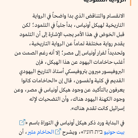
الانقسام والتناقض الذي بدا واضحاً في الرواية
التاريخية لهيكل أونياس، بدأ جلياً في التلمود؛ لكن
قبل الخوض في هذا الأمر يجب الإشارة إلى أن التلمود
يقدم رواية مختلفة تماماً عن الرواية التاريخية،
وتحديداً لفرار أونياس إلى مصر؛ إلا أنه رغم الصمت من
أغلب حاخامات اليهود عن هذا الهيكل، فإن
البروفيسور ميرون بتروفيسكي أستاذ التاريخ اليهودي
القديم في كلية ولفسون، قال إن «الحاخامات كانوا
يعرفون بالتأكيد عن وجود هيكل أونياس في مصر، وعن
وجود الكهنة اليهود هناك، وأن التضحيات لإله
إسرائيل كانت تقدم هناك».
في البداية ورد ذكر هيكل أونياس في التوراة باسم «
بيت حونيو
בית חוניו»، ويشرح
الحاخام مئير
، أن