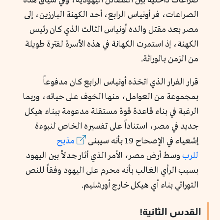
صراعات داخلية بين الفصائل اليهودية، وفي سياق هذه
الصراعات، فر أونياس الرابع، أحد الكهنة البارزين، إلى
مصر بعد مقتل والده أونياس الثالث الذي كان رئيس
الكهنة، إذ استمرت الكهانة في هذه الأسرة لفترة طويلة
من الزمن بالوراثة.
قرار الفرار الذي اتخذه أونياس الرابع كان مدفوعاً
بمجموعة من العوامل، منها الخوف على حياته، وربما
الرغبة في بناء قاعدة قوة مستقلة مدعومة ببناء هيكل
جديد في مصر، استناداً على تفسيره الخاص لنبوءة
إشعياء في الإصحاح 19 بأنه سيبنى
مذبح
للرب
وسط أرض مصر، الأمر الذي أثار جدلاً بين اليهود
بسبب الرأي الغالب بأنه محرم على اليهود وفقاً للنص
التوراتي بناء أي هيكل خارج أورشليم.
القدس الثانية!