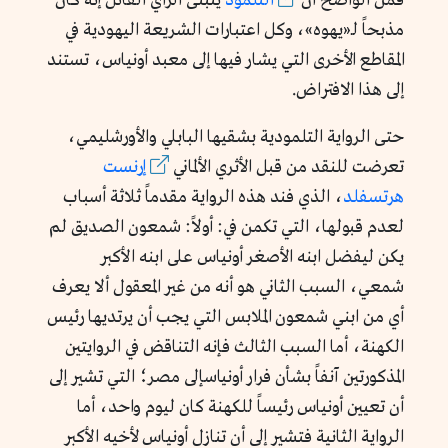
فمن الواضح أن
التلمود
يتبنى الرأي القائل إنه كان
مذبحاً لـ«يهوه»، وكل اعتبارات الشريعة اليهودية في
المقاطع الأخرى التي يشار فيها إلى معبد أونياس، تستند
إلى هذا الافتراض.
حتى الرواية التلمودية بشقيها البابلي والأورشليمي،
تعرضت للنقد من قبل الأثري الألماني
إرنست
هرتسفلد
،
الذي فند هذه الرواية مقدماً ثلاثة أسباب
لعدم قبولها، التي تكمن في: أولاً: شمعون الصديق لم
يكن ليفضل ابنه الأصغر أونياس على ابنه الأكبر
شمعي، السبب الثاني هو أنه من غير المعقول ألا يعرف
أي من ابني شمعون الملابس التي يجب أن يرتديها رئيس
الكهنة، أما السبب الثالث فإنه التناقض في الروايتين
المذكورتين آنفاً بشأن فرار أونياسإلى مصر؛ التي تشير إلى
أن تعيين أونياس رئيساً للكهنة كان ليوم واحد، أما
الرواية الثانية فتشير إلى أن تنازل أونياس لأخيه الأكبر