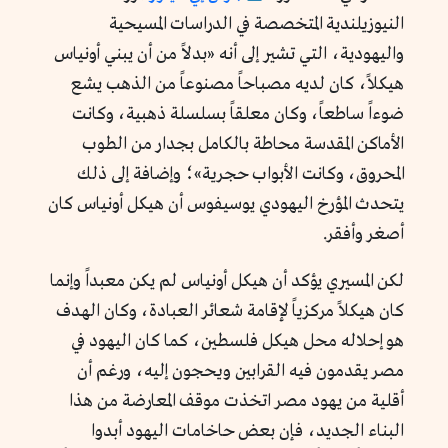
النيوزيلندية المتخصصة في الدراسات المسيحية
واليهودية، التي تشير إلى أنه «بدلاً من أن يبني أونياس
هيكلاً، كان لديه مصباحاً مصنوعاً من الذهب يشع
ضوءاً ساطعاً، وكان معلقاً بسلسلة ذهبية، وكانت
الأماكن المقدسة محاطة بالكامل بجدار من الطوب
المحروق، وكانت الأبواب حجرية»؛ وإضافة إلى ذلك
يتحدث المؤرخ اليهودي يوسيفوس أن هيكل أونياس كان
أصغر وأفقر.
لكن المسيري يؤكد أن هيكل أونياس لم يكن معبداً وإنما
كان هيكلاً مركزياً لإقامة شعائر العبادة، وكان الهدف
هو إحلاله محل هيكل فلسطين، كما كان اليهود في
مصر يقدمون فيه القرابين ويحجون إليه، ورغم أن
أقلية من يهود مصر اتخذت موقف المعارضة من هذا
البناء الجديد، فإن بعض حاخامات اليهود أبدوا