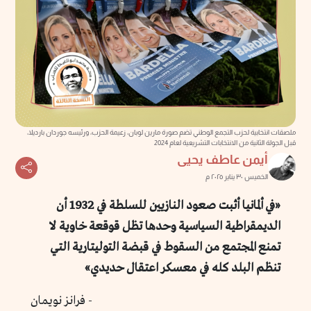
ملصقات انتخابية لحزب التجمع الوطني تضم صورة مارين لوبان، زعيمة الحزب، ورئيسه جوردان بارديلا،
قبل الجولة الثانية من الانتخابات التشريعية لعام 2024
أيمن عاطف يحيى
الخميس ٣٠ يناير ٢٠٢٥ م
«في ألمانيا أثبت صعود النازيين للسلطة في 1932 أن
الديمقراطية السياسية وحدها تظل قوقعة خاوية لا
تمنع المجتمع من السقوط في قبضة التوليتارية التي
تنظم البلد كله في معسكر اعتقال حديدي»
- فرانز نويمان