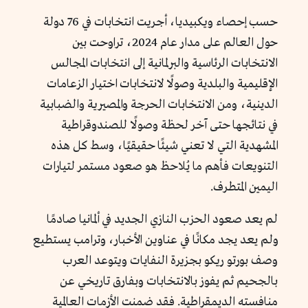
حسب إحصاء ويكبيديا، أجريت انتخابات في 76 دولة
حول العالم على مدار عام 2024، تراوحت بين
الانتخابات الرئاسية والبرلمانية إلى انتخابات المجالس
الإقليمية والبلدية وصولًا لانتخابات اختيار الزعامات
الدينية، ومن الانتخابات الحرجة والمصيرية والضبابية
في نتائجها حتى آخر لحظة وصولًا للصندوقراطية
المشهدية التي لا تعني شيئًا حقيقيًا، وسط كل هذه
التنويعات فأهم ما يُلاحظ هو صعود مستمر لتيارات
اليمين المتطرف.
لم يعد صعود الحزب النازي الجديد في ألمانيا صادمًا
ولم يعد يجد مكانًا في عناوين الأخبار، وترامب يستطيع
وصف بورتو ريكو بجزيرة النفايات ويتوعد العرب
بالجحيم ثم يفوز بالانتخابات وبفارق تاريخي عن
منافسته الديمقراطية. فقد ضمنت الأزمات العالمية