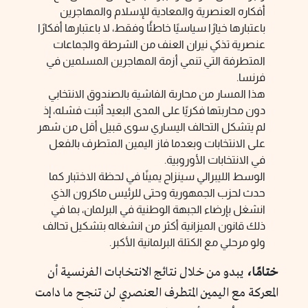
أفكاره العنصرية والمعادية للإسلام والمهاجرين
باعتبارها خيارًا سياسيًا خاطئًا وفقط، لا باعتبارها أفكارًا
عنصرية تذكي نيران العنف من الشرطة والجماعات
المتطرفة التي تنمي أزمة المهاجرين المسلمين في
فرنسا.
هذا المسار من محاربة الفاشية بالصندوق الانتخابي
دون محاربتها فكريًا على المدى البعيد أثبت فشله، إذ
لم يتشكل التحالف اليساري سوى قبيل أقل من شهر
على الانتخابات وبعدما فاز اليمين المتطرف بالفعل
في الانتخابات الأوروبية.
الوسط الليبرالي سينزاح يمينًا في لحظة الاختبار كما
حدث لحزب الجمهورية وحتى للرئيس ماكرون الذي
انشغل بإرضاء الجبهة الوطنية في البرلمان، بما في
ذلك قانون الميزانية أكثر من انشغاله بتشكيل تحالف
ولو مرحلي مع الكتلة البرلمانية الأكبر.
ختامًا،
يبدو من خلال نتائج الانتخابات الفرنسية أن
المعركة مع اليمين المتطرف العنصري لن تنجح ما دامت