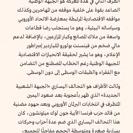
الطرف الثاني في هذه المعركة هو الجبهة الوطنية
الصاعد بقوة على خلفية موقفه من المهاجرين وكذلك
مواقفه الاقتصادية المرتبطة بمعارضة الاتحاد الأوروبي
وسياساته البيئية، وهو ما يستجلب رضا قطاعات
واسعة من ملاك المصانع وكبار المزارعين، بالإضافة لدعم
مالي ضخم من فينسنت بولورو الملياردير إمبراطور
الإعلام، وهو ما يشير لحقيقة الانحيازات الاقتصادية
للجبهة الوطنية رغم الخطاب المصطنع من التضامن
مع الفقراء والطبقات الوسطى إلى دون الوسطى.
وثالث الأطراف هو التحالف اليساري
«
الجبهة الشعبية
الجديدة
»
الذي ظهر بأعجوبة بعد صعود اليمين
المتطرف في انتخابات البرلمان الأوروبي وبعد جهود مضنية
من قائد حزب فرنسا الأبية جون لوك ميلونشون، كان
هذا التحالف اليساري الذي ضم عدة أحزاب وحركات
يسارية صغيرة ومتوسطة الحجم مفاجئًا للجميع،