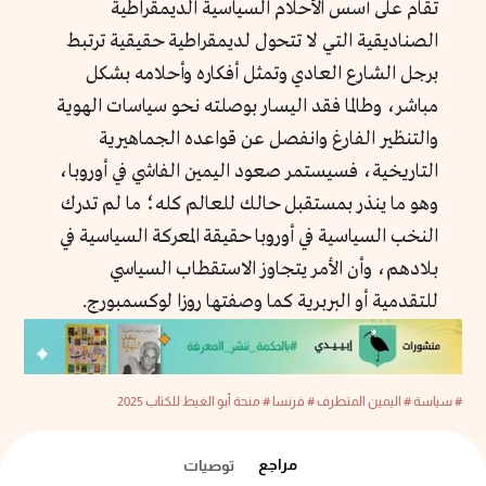
تقام على أسس الأحلام السياسية الديمقراطية
الصناديقية التي لا تتحول لديمقراطية حقيقية ترتبط
برجل الشارع العادي وتمثل أفكاره وأحلامه بشكل
مباشر، وطالما فقد اليسار بوصلته نحو سياسات الهوية
والتنظير الفارغ وانفصل عن قواعده الجماهيرية
التاريخية، فسيستمر صعود اليمين الفاشي في أوروبا،
وهو ما ينذر بمستقبل حالك للعالم كله؛ ما لم تدرك
النخب السياسية في أوروبا حقيقة المعركة السياسية في
بلادهم، وأن الأمر يتجاوز الاستقطاب السياسي
للتقدمية أو البربرية كما وصفتها روزا لوكسمبورج.
# سياسة
# اليمين المتطرف
# فرنسا
# منحة أبو الغيط للكتاب 2025
مراجع
توصيات