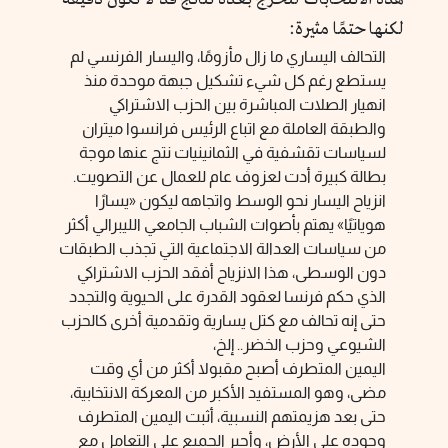
لكنها حتمًا مثيرة:
التحالف اليساري ما زال مأزومًا، واليسار الفرنسي لم
يستطع رغم كل شيء تشكيل جبهة موحدة منذ
انهيار الصلات المباشرة بين الحزب الاشتراكي
والطبقة العاملة مع اتباع الرئيس فرانسوا ميتران
لسياسات تقشفية في الثمانينيات نتج عنها موجة
بطالة كبيرة أدت لعزوف عام للعمال عن التصويت.
انزياح اليسار نحو الوسط واتجاهه ليكون
«
يسارًا
هوياتيًا
»
يهتم بأصوات الشباب الجامعي الليبرالي أكثر
من سياسات العدالة الاجتماعية التي تجذب الطبقات
دون الوسطى، هذا الانزياح أفقد الحزب الاشتراكي
الذي حكم فرنسا لعقود القدرة على الحيوية والتجدد
حتى إنه تحالف مع كتل يسارية وتقدمية أخرى كالحزب
الشيوعي وحزب الخضر.. إلخ،
اليمين المتطرف أصبح مقبولا أكثر من أي وقت
مضى، وهو المستفيد الأكبر من المعركة الانتخابية،
حتى بعد هزيمتهم النسبية، أثبت اليمين المتطرف
وجوده على الأرض، وأجبر الجميع على التعامل مع