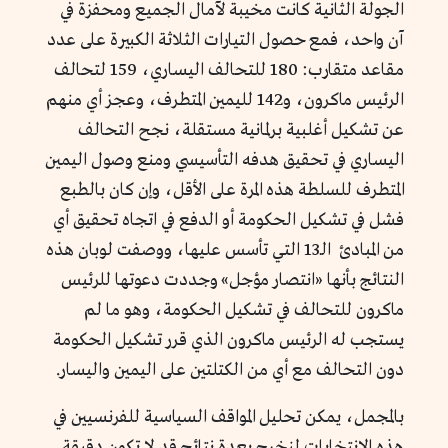
الجولة الثانية كانت مخيبة لآمال الجميع ومحفزة في
آن واحد، فمع حصول التيارات الثلاثة الكبيرة على عدد
مقاعد متقارب:
180
للتحالف اليساري، 159 لتحالف
الرئيس ماكرون، و142 لليمين المتطرف، وعجز أي منهم
عن تشكيل أغلبية برلمانية مستقلة، نجح التحالف
اليساري في تحقيق هدفه التأسيسي ومنع وصول اليمين
المتطرف للسلطة هذه المرة على الأقل، وإن كان بالطبع
فشل في تشكيل الحكومة أو الدفع في اتجاه تحقيق أي
من المبادئ الـ13 التي تأسس عليها، ووصفت لوبان هذه
النتائج بأنها
«
انتصار مؤجل
»
وجددت دعوتها للرئيس
ماكرون للتحالف في تشكيل الحكومة، وهو ما لم
يستجب له الرئيس ماكرون الذي قرر تشكيل الحكومة
دون التحالف مع أي من الكتلتين على اليمين واليسار.
بالمجمل، يمكن تحليل المواقف السياسية للفرنسيين في
هذه الانتخابات لنخرج بعدة نتائج قد لا تكون دقيقة