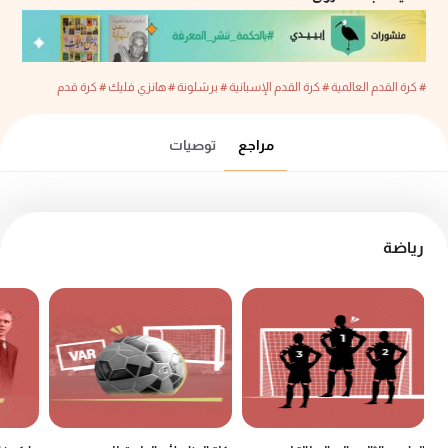
# كرة القدم العالمية
# كرة القدم الإسبانية
# برشلونة
# هانزي فليك
# كرة قدم
مراجع
توصيات
رياضة