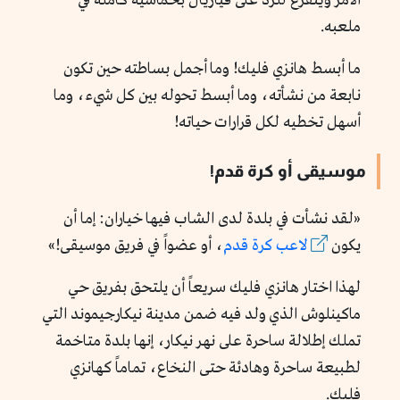
الأمر ويتفرغ للرد على فياريال بخماسية كاملة في
ملعبه.
ما أبسط هانزي فليك! وما أجمل بساطته حين تكون
نابعة من نشأته، وما أبسط تحوله بين كل شيء، وما
أسهل تخطيه لكل قرارات حياته!
موسيقى أو كرة قدم!
«لقد نشأت في بلدة لدى الشاب فيها خياران: إما أن
يكون
لاعب كرة قدم
، أو عضواً في فريق موسيقى!»
لهذا اختار هانزي فليك سريعاً أن يلتحق بفريق حي
ماكينلوش الذي ولد فيه ضمن مدينة نيكارجيموند التي
تملك إطلالة ساحرة على نهر نيكار، إنها بلدة متاخمة
لطبيعة ساحرة وهادئة حتى النخاع، تماماً كهانزي
فليك.