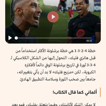
Enter
fullscr
Play
00:12
Play
خطة 4-2-3-1 هي خطة برشلونة الأكثر استخداماً من
قبل هانزي فليك، التحول إليها من الشكل الكلاسيكي لـ
4-3-3 ثورة في تاريخ برشلونة الوفي دائماً لأفكاره
الكروية، لكن «مزيج فليك» لا بد أن يأتي بتغييراته،
جامعاً بين صخب الثورة وسلاسة التطبيق الهادئ.
ألماني كما قال الكتاب!
لا يمكن التنكر لألمانيتك، وفيما يتعلق بفليك، فهو بعد