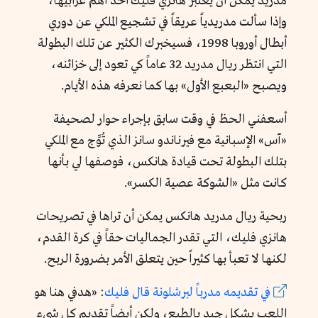
مدريد يمكن أن يعتبر هانزي فليك أحد أهم عرابيها،
وإذا سألت مدريدياً عريقاً في تشجيع الملكي عن دوري
أبطال أوروبا 1998، فسيخبرك الكثير عن تلك البطولة
التي انتظر ريال مدريد 32 عاماً كي تعود إلى خزائنه،
ويصبح «البعبع الأول» بها كما نعرفه هذه الأيام.
أسعفني الحظ في وقت سابق بإجراء حوار لصحيفة
«آس» الإسبانية مع فيرناندو سانز الذي تُوِّج مع الملكي
بتلك البطولة تحت قيادة هانكس، فوصفها لي بأنها
كانت مثل «الشوكة عصية الكسر».
ربحية ريال مدريد هانكس يمكن أن تراها في تصريحات
هانزي فليك، التي تقدر الجماليات حقاً في كرة القدم،
لكنها لا تعبأ بها كثيراً حين يتعلق الأمر بضرورة الربح.
في تقديمه مدرباً لبرشلونة قال فليك
: «هدفي هنا هو
اللعب بشكل جيد بالطبع، ولكن أيضاً تقديم كل شيء