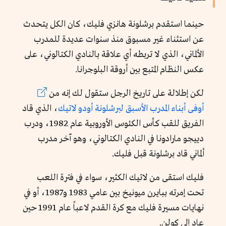
حينما استقدم برشلونة هانزي فليك، كان الكل يتحدث
عن استثناء غير مسبوق منذ سنوات عديدة للمدرب
الألماني، الذي لا تربطه أي علاقة بالنادي الكتالوني، على
عكس النظام المتبع بين أروقة البلوجرانا.
لكن إطلالة على تاريخ الرجل ستقول لك إنه من
أوفى أبناء المدرب الأسبق لبرشلونة أودو لاتيك
، الذي قاد
الفريق للقب كأس الكئوس الأوروبية عام 1982، ودرب
دييجو مارادونا في النادي الكتالوني، وهو آخر مدرب
ألماني قاد برشلونة قبل فليك.
فليك استقى من لاتيك الكثير، سواء في فترة اللعب
تحت إمرته ببايرن ميونيخ بين عامي 1983 و1987، أو في
نهايات مسيرة فليك مع كرة القدم لاعباً عام 1991 حين
عاد إلى كولن.