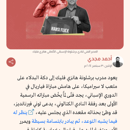
المدير الفني لنادي برشلونة الإسباني، الألماني هانزي فليك
أحمد مجدي
الإثنين ٣٠ سبتمبر ٢٠٢٤ م
يعود مدرب برشلونة هانزي فليك إلى دكة البدلاء على
ملعب لا سيراميكا، على هامش مباراة فياريال في
الدوري الإسباني، يجد فتًى لمَّا يخُض مباراته الرسمية
الأولى بعد رفقة النادي الكتالوني، يدعى توني فيرنانديز،
قد وطئ بحذائه مقعده الذي يجلس عليه،
ينظر له
فيما يشبه التوعد، ثم يبادر بابتسامة بسيطة
ويمرر