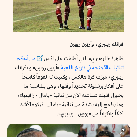
فرانك ريبيري، وأريين روبين
ظاهرة «الروبيري» التي أُطلقت على اثنين
من أعظم
ثنائيات الأجنحة في تاريخ اللعبة
«أريين روبين» و«فرانك
ريبيري» ميزت كرة هانكس، وكتبت له تفوقاً كاسحاً
على أفكار برشلونة تحديداً وقتها، وهي بالمناسبة ما
يحاول فليك صناعته الآن من ثنائية «يامال - رافينيا»،
وما يطمح إليه بشدة من ثنائية «يامال - نيكو» الأشد
فتكاً واقتراباً من «روبين - ريبيري».