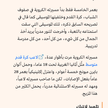
بعمر الخامسة فقط بدأ مسيرته الكروية في صفوف
الشباب، كرة القدم وخلفيتها الموسيقى كما قال في
تصريحه السابق ذكره، تلك الموسيقى التي سقت
استمتاعه باللعبة، وأخرجت للنور مدرباً يريد أخذ
الجمال من كل شيء، من كل أحد، من كل مدرسة
تدريبية.
مسيرته الكروية مرت بأطوار عدة،
لاعب كرة قدم
متوسط
مثَّل ألمانيا الغربية تحت 18 عاما، وحمل ألوان
بايرن ميونخ خمسة أعوام، واعتزل إكلينيكياً بعمر 28
عاماً بفعل الإصابات، لكن ما صاحب مسيرته لاعباً،
ومهد له مسيرته الاستثنائية مدرباً، يحمل الكثير من
هذا المزيج.
تلميذ لاتيك