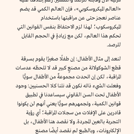
مرئية الآن وقابلة للرصد والتفسير. رغم إطلاقنا عليه
«العالم الميكروسكوبي»، فإن العالم الكمي قد يضم
عناصر نعجز حتى عن مراقبتها باستخدام
الميكروسكوب؛ لهذا لزم الاحتفاظ بنفس القوانين التي
تحكم هذا العالم، لكن مع زيادةٍ في الحجم القابل
للرصد.
لنعد إلى مثال الأطفال: إن طفلًا صغيرًا يقوم بسرقة
قطع الشوكولاتة من مصنعٍ كبير قد لا تلحظه عدسات
المراقبة، لكن إن اتحدت مجموعةٌ من الأطفال سويًّا
وفعلت الشيء ذاته نكون قد نلنا كلا الحسنيين: وجود
الأطفال تحت السن القانوني سيساعدنا في تطبيق
قوانين الكمية، وتجمهرهم سويًّا يعني أنهم لن يكونوا
قادرين على الإفلات من سجلات المراقبة؛ أي رؤية
التجربة بالعين المجردة. ولا نقصد هنا الأطفال، بل
الإلكترونات، وبالطبع لم نقصد أيضًا مصنع