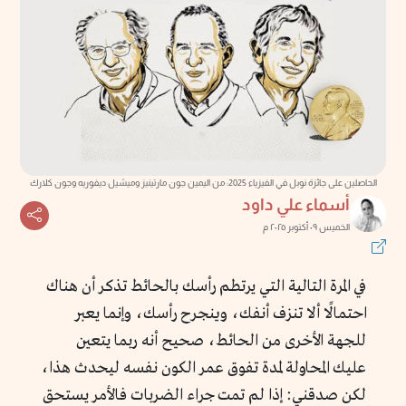
الحاصلين على جائزة نوبل في الفيزياء 2025: من اليمين جون مارتينيز وميشيل ديفوريه وجون كلارك
أسماء علي داود
الخميس ٠٩ أكتوبر ٢٠٢٥ م
في المرة التالية التي يرتطم رأسك بالحائط تذكر أن هناك
احتمالًا ألا تنزف أنفك، وينجرح رأسك، وإنما يعبر
للجهة الأخرى من الحائط، صحيح أنه ربما يتعين
عليك المحاولة لمدة تفوق عمر الكون نفسه ليحدث هذا،
لكن صدقني: إذا لم تمت جراء الضربات فالأمر يستحق