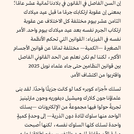
إن السن الفاصل في القانون في بلادنا ثمانية عشر عامًا؛
بمعنى إن عقوبة ارتكابك جرمًا ما قبل عيد ميلادك
الثامن عشر بيوم مختلفة كل الاختلاف عن عقوبة
ارتكاب الجرم نفسه بعد عيد ميلادك بيوم واحد. الأمر
نفسه في الفيزياء: القوانين التي تحكم الأنظمة
الصغيرة —الكمية— مختلفة تمامًا عن قوانين الأجسام
الأكبر، لكننا لم نكن نعلم عن الحد القانوني الفاصل
بين قوانين النظامين حتى جاء علماء نوبل 2025
واقتربوا من اكتشاف الأمر.
تسلك «أجزاء كوبر» كما لو كانت جزيئًا واحدًا. لقد بنى
علماؤنا جون كلارك وميشيل ديفوريه وجون مارتينيز
تجربةً حولوا فيها مجموعةً من الإلكترونات —يسلك
الواحد منها سلوك المادة دون الذرية— إلى وحدةٍ كميةٍ
واحدة تسلك كلها السلوك نفسه، لكنها أصبحت