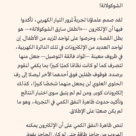
الشوكولاتة!
لقد صمم علماؤنا تجربةً لمرور التيار الكهربي، تأكدوا
فيها أن الإلكترون —«الطفل سارق الشوكولاتة»— هو
بطل القصة، وحرصوا على تواجد المزيد من الأطفال. إن
تواجد العديد من الإلكترونات في تلك الدائرة الكهربية،
في ظروف معينة —المواد فائقة التوصيل— جعل منها
تتصرف كما لو كانت نظامًا كميًا كبيرًا بما يكفي لنقوم
برصده. فوقوف طفلين فوق أحدهما الآخر ليصلا إلى رف
الحلوى العلوي لن يجعل منهما شخصًا كبيرًا، كذلك
إلكترونات كوبر. ومن ثم لم يتبق سوى اختبار النتائج
وتأكيد حدوث ظاهرة النفق الكمي في التجربة، وهو ما
لم يكن صعبًا على الإطلاق.
تنص ظاهرة النفق الكمي على أن الإلكترون يمكنه
الهروب من حاجز طاقة حتى لو كان الحاجز يفوق