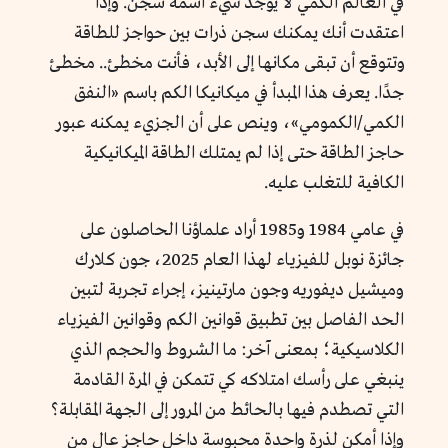
في العالم الكمي لا يوجد شيء اسمه سجن. وإذا
اعتقدت أنك يمكنك سجن ذرات بين حواجز للطاقة
وتتوقع أن تبقى مكانها إلى الأبد، فأنت مخطئ.. مخطئ
جدًا. يعرف هذا المبدأ في ميكانيكا الكم باسم «النفق
الكمي/الكمومي»، وينص على أن الجزيء يمكنه عبور
حاجز الطاقة حتى إذا لم يمتلك الطاقة الميكانيكية
الكافية للتغلب عليه.
في عامي 1984 و1985 أراد علماؤنا الحاصلون على
جائزة نوبل للفيزياء لهذا العام 2025، جون كلارك
وميشيل ديفوريه وجون مارتينيز، إجراء تجربة لتبين
الحد الفاصل بين تطبيق قوانين الكم وقوانين الفيزياء
الكلاسيكية؛ بمعنى آخر: ما الشروط والحجم الذي
ينبغي على رأسك امتلاكه كي تتمكن في المرة القادمة
التي تصطدم فيها بالحائط من المرور إلى الجهة المقابلة؟
وإذا أمكن لذرة واحدة محبوسة داخل حاجزٍ عالٍ من