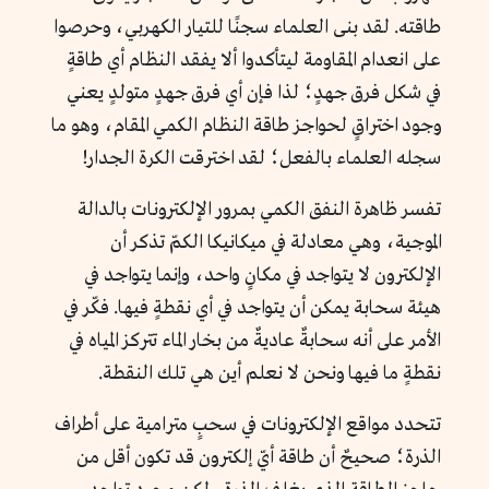
طاقته. لقد بنى العلماء سجنًا للتيار الكهربي، وحرصوا
على انعدام المقاومة ليتأكدوا ألا يفقد النظام أي طاقةٍ
في شكل فرق جهدٍ؛ لذا فإن أي فرق جهدٍ متولدٍ يعني
وجود اختراقٍ لحواجز طاقة النظام الكمي المقام، وهو ما
سجله العلماء بالفعل؛ لقد اخترقت الكرة الجدار!
تفسر ظاهرة النفق الكمي بمرور الإلكترونات بالدالة
الموجية، وهي معادلة في ميكانيكا الكمّ تذكر أن
الإلكترون لا يتواجد في مكانٍ واحد، وإنما يتواجد في
هيئة سحابة يمكن أن يتواجد في أي نقطةٍ فيها. فكّر في
الأمر على أنه سحابةٌ عاديةٌ من بخار الماء تتركز المياه في
نقطةٍ ما فيها ونحن لا نعلم أين هي تلك النقطة.
تتحدد مواقع الإلكترونات في سحبٍ مترامية على أطراف
الذرة؛ صحيحٌ أن طاقة أيّ إلكترون قد تكون أقل من