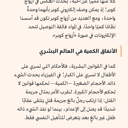
كلًّا منها مميزًا عن أخيه، يحدث العكس في أزواج
كوبر؛ إذ يمكن وصف إلكتروني كوبر بأنهما وحدةٌ
واحدة، ومع العديد من أزواج كوبر نكون قد أسسنا
نظامًا كميًا واحدًا. في المواد فائقة التوصيل تتحد
الإلكترونات في صورة «أزواج كوبر».
الأنفاق الكمية في العالم البشري
كما في القوانين البشرية، فالأحكام التي تسري على
الأطفال لا تسري على الكبار؛ في الفيزياء يحدث الشيء
ذاته. الأحجام الصغيرة —الكمية— تحكمها قوانين لا
تحكم الأحجام الكبيرة. لنقرب الأمر بمثال جريمة
القتل: إذا ارتكب رجلٌ بالغ جريمة قتلٍ يتلقى عقابًا
شديدًا قد يصل إلى الإعدام، بينما لو نفذ الشيء ذاته
طفل غير بالغٍ بعد يتعرض للتأهيل النفسي فقط.