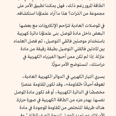
الطاقة المرور رغم ذلك، فهل يمكننا تطبيق الأمر على
مجموعة من الذرات؟ هذا ما أراد علماؤنا استكشافه.
في الموصلات العادية تتزاحم الإلكترونات مع بعضها
البعض داخل مادة الموصل. بنى علماؤنا دائرة كهربية
باستخدام موصلين فائقي التوصيل، ثم فصل العلماء
بين المادتين فائقتي التوصيل بطبقة رقيقة من مادة
عازلة. إذا لم تكن ممن أحبوا الفيزياء الكهربية في
دراستك، لنستوضح الأمر سويًّا.
يسري التيار الكهربي في الدوائر الكهربية العادية،
تعوقه أحيانًا «المقاومة»، وقد تكون المقاومة عنصرًا
مخصصًا في الدائرة الكهربية، أو قد تكون مادة الموصل
نفسها. يهدر جزء من الطاقة الكهربية في صورة حرارة.
هناك طريقة للتخلص من المقاومة الموجودة في مادة
الأسلاك عبر تبريد الموصل لدرجة الصفر المطلق؛ وفي