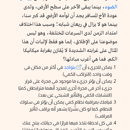
الضوء
، بينما يبقى الآخر على سطح الأرض، ولدى
عودة الأخ المسافر يجد أن توأمه الأرضي قد كبر سنا،
بينما هو لا يزال في ريعان شبابه؛ وسبب هذا اختلاف
امتداد الزمن لدى السرعات المختلفة، وهو ليس
موضوعنا على الإطلاق، إنما هو فقط لإثبات أن هذا
المثال على غرابته الشديدة لا يُقارَن بغرابة ميكانيكا
الكم. فما هي أغرب مبادئها؟
يمكن للجزيء أن
يتواجد
في أكثر من مكان في
وقت واحد (التراكب الكمي).
يمكن أن يؤثر جزيء ما موجود في مجرة على قرار
جزيء آخر في مجرة أخرى لمجرد أنهما مترابطان كميًا
(التشابك الكمي والتأثير الشبحي عن بعد).
قيامك بمراقبة نظامٍ كمي يمكن أن يؤثر في سلوك
النظام، كما لو كان بشريًا يشعر أنه يراقب (تأثير
المراقب).
في كل لحظة تتخذ فيها قرارًا في حياتك، ينتج عنك
مئات من النسخ الأخرى، اتخذ كل منها قرارًا مغايرًا