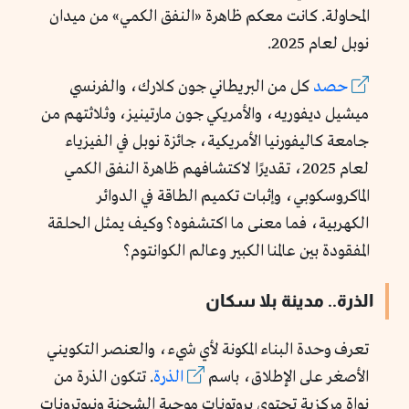
المحاولة. كانت معكم ظاهرة «النفق الكمي» من ميدان
نوبل لعام 2025.
حصد
كل من البريطاني جون كلارك، والفرنسي
ميشيل ديفوريه، والأمريكي جون مارتينيز، وثلاثتهم من
جامعة كاليفورنيا الأمريكية، جائزة نوبل في الفيزياء
لعام 2025، تقديرًا لاكتشافهم ظاهرة النفق الكمي
الماكروسكوبي، وإثبات تكميم الطاقة في الدوائر
الكهربية، فما معنى ما اكتشفوه؟ وكيف يمثل الحلقة
المفقودة بين عالمنا الكبير وعالم الكوانتوم؟
الذرة.. مدينة بلا سكان
تعرف وحدة البناء المكونة لأي شيء، والعنصر التكويني
الأصغر على الإطلاق، باسم
الذرة
. تتكون الذرة من
نواة مركزية تحتوي بروتونات موجبة الشحنة ونيوترونات