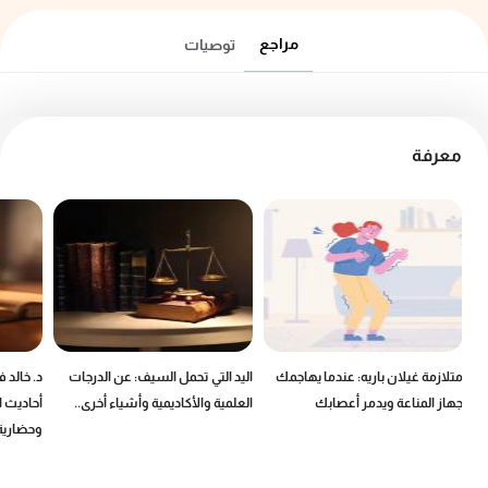
مراجع
توصيات
معرفة
ين
متلازمة غيلان باريه: عندما يهاجمك
اليد التي تحمل السيف: عن الدرجات
د. خالد 
جهاز المناعة ويدمر أعصابك
العلمية والأكاديمية وأشياء أخرى..
أحاديث ا
وحضارية