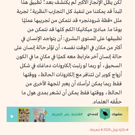
لكن يظل الإنجاز الأكبر لم يكتشف بعد؛ تطبيق هذا
المبدأ قد يمكننا من تنفيذ كل التجارب النظرية؛ تجربة
مثل «قطة شرودنجر» قد نتمكن من تجريبها عمليًا
يومًا ما. مبادئ ميكانيكا الكم كلها قد نتمكن من
تطبيقها على المستوى البشري: أن يتواجد الإنسان في
أكثر من مكان في الوقت نفسه، أن تؤثر حالة إنسان على
حالة إنسان آخر مترابط معه كميًا في مكانٍ ما في الكون
السحيق، أو ربما لو رتبت إلكترونات دماغك في شكل
أزواج كوبر لن تتنافر مع إلكترونات الحائط، ووقتها
فقط ربما يمكن لرأسك أن يعبر للجهة الأخرى من
الحائط، ووقتها فقط يمكن أن تشعر بمدى هول ما
حقّقه العلماء.
# جائزة نوبل 2026
# معرفة