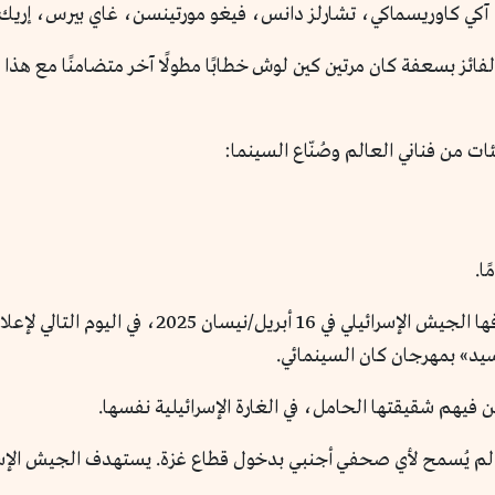
، آكي كاوريسماكي، تشارلز دانس، فيغو مورتينسن، غاي بيرس، إريك ك
فائز بسعفة كان مرتين كين لوش خطابًا مطولًا آخر متضامنًا مع هذا
ت من فناني العالم وصُنّاع السينما:
كانت مصوّرة صحفية فلسطينية مستقلة. استهدفها ال
يد» بمهرجان كان السينمائي.
 فيهم شقيقتها الحامل، في الغارة الإسرائيلية نفسها.