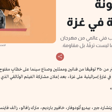
نة
ة في غزة
اب فني عالمي من مهرجان
ليست ترفًا، بل مقاومة.
الصحف
في الليلة التي سبقت افتتاح مهرجان كان، نُشر أكثر من ٣٥٠ توقيعًا من فنانين وممثلين
ي غارةٍ إسرائيلية على غزة، بعد إعلان مشاركة الفيلم الوثائقي الذي 
يتشارد جير، بيدرو ألمودوفار، خافيير بارديم، مارك رافالو، رالف فا