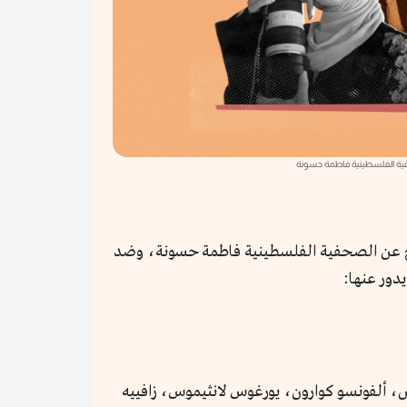
ية الفلسطينية فاطمة حسونة
 وصناع سينما على خطابٍ مفتوح عن الصحفية الفلسطينية فاطمة حسونة، وضد
يدور عنها:
ينس، ألفونسو كوارون، يورغوس لانثيموس، زافييه