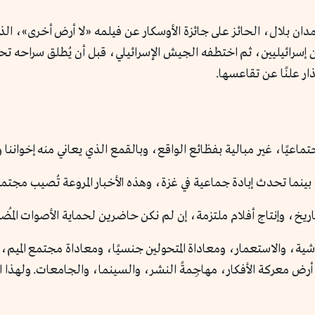
ن بلال، الحائز على جائزة الأوسكار عن فيلمه «لا أرض أخرى»، الذي
إسرائيليين، ثم اختطفه الجيش الإسرائيلي، قبل أن يُطلق سراحه تحت
ر علنًا عن تقاعسها.
تماعيًا، غير مبالية بفظائع الواقع، وبالقمع الذي يعاني منه إخواننا و
بينما تحدث إبادة جماعية في غزة، وهذه الأخبار المروعة تُصيب مجتمع
اريخ، وإنتاج أفلام ملتزمة، إن لم نكن حاضرين لحماية الأصوات المُ
اشية، والاستعمار، ومعاداة المتحولين جنسيًا، ومعاداة مجتمع الميم
رض معركة الأفكار، مهاجِمةً النشر، والسينما، والجامعات. ولهذا 