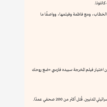
انتونا.
 الخطاب، ومع فاطمة وفيلمها، وواصفًا ما
جيش الإسرائيلي في 16 أبريل/نيسان 2025، في اليوم التالي لإعلان اختيار فيلم المخرجة سبيده فارسي «ضع روحك
منذ المجازر المروعة في 7 أكتوبر/تشرين الأول 2023، لم يُسمح لأي صحفي أجنبي بدخول قطاع غزة. يستهدف الجيش الإسرائيلي المدنيين. قُتل أكثر من 200 صحفي عمدًا.