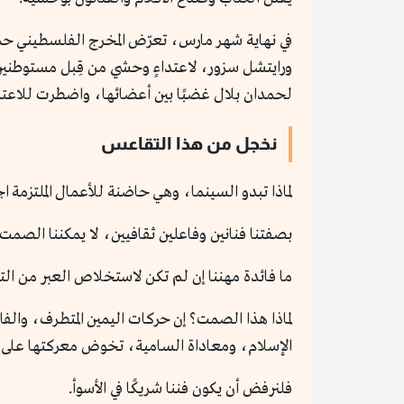
في نهاية شهر مارس، تعرّض المخرج الفلسطيني حمدا
ورايتشل سزور، لاعتداءٍ وحشي من قِبل مستوطنين 
لحمدان بلال غضبًا بين أعضائها، واضطرت للاعتذا
نخجل من هذا التقاعس
لماذا تبدو السينما، وهي حاضنة للأعمال الملتزمة اج
بصفتنا فنانين وفاعلين ثقافيين، لا يمكننا الصمت 
ما فائدة مهننا إن لم تكن لاستخلاص العبر من الت
لماذا هذا الصمت؟ إن حركات اليمين المتطرف، والف
الإسلام، ومعاداة السامية، تخوض معركتها على أ
فلنرفض أن يكون فننا شريكًا في الأسوأ.