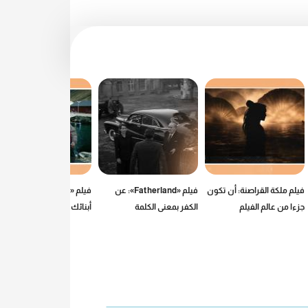
فيلم ملكة القراصنة: أن تكون
فيلم «Fatherland»: عن
فيلم «Fjord»: كيف تحمي
جزءا من عالم الفيلم
الكفر بمعنى الكلمة
أبنائك من العالم الحر