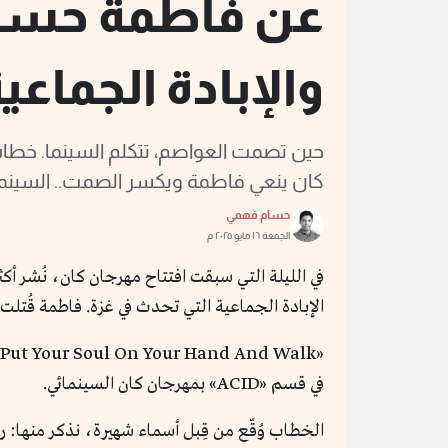
عن فاطمة حسو
والإبادة الجماعي
حين تصمت العواصم، تتكلم السينما. خط
كان ينعي فاطمة ويكسر الصمت.. السينما 
حسام فهمي
الجمعة ١٦ مايو ٢٠٢٥ م
الإبادة الجماعية التي تحدث في غزة. فاطمة قُتلت ف
«Put Your Soul On Your Hand And Walk»
في قسم «ACID» بمهرجان كان السينمائي.
الخطاب وُقّع من قِبل أسماء شهيرة، نذكر منها: ر