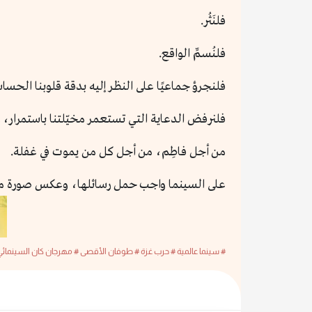
فلنَثُر.
فلنُسمِّ الواقع.
فلنجرؤ جماعيًا على النظر إليه بدقة قلوبنا الحساس
فلنرفض الدعاية التي تستعمر مخيّلتنا باستمرار، و
من أجل فاطِم، من أجل كل من يموت في غفلة.
على السينما واجب حمل رسائلها، وعكس صورة مج
# سينما عالمية
# حرب غزة
# طوفان الأقصى
# مهرجان كان السينمائي