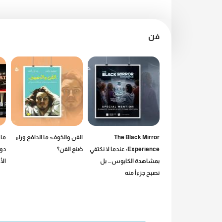
فن
بلون السماء»: دروس
The Black Mirror
الفن والخوف: ما الدافع وراء
ما 
نية في البحث عن
Experience: عندما لا نكتفي
صُنع الفن؟
دور
بمشاهدة الكابوس… بل
الأ
نصبح جزءاً منه