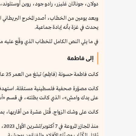
دولان، جوناثان غليزر، رادو جود، روبن أوستلوند
وبعد يومين من الخطاب، أصدر المخرج البريطاني ال
يحدث في غزة بأنه إبادة جماعية.
في ما يلي النص الكامل للخطاب الذي وقّع عليه مئا
إلى فاطمة
كانت فاطمة حسونة (فاطِم) تبلغ من العمر 25 عامًا.
على يدك وامشِ»، الذي كانت بطلته، في قسم «أس
كانت على وشك الزواج. قُتل عشرة من أقاربها، بمن
يُقتل الكُتّاب وصنّاع الأفلام والفنانون بوحشية.