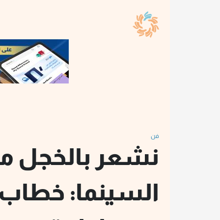
فن
نشعر بالخجل 
السينما: خطاب