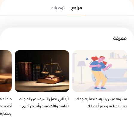
مراجع
توصيات
معرفة
ين
متلازمة غيلان باريه: عندما يهاجمك
اليد التي تحمل السيف: عن الدرجات
د. خالد 
جهاز المناعة ويدمر أعصابك
العلمية والأكاديمية وأشياء أخرى..
أحاديث ا
وحضارية