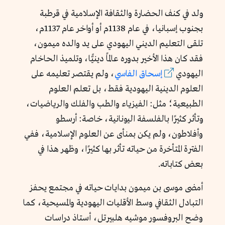
ولد في كنف الحضارة والثقافة الإسلامية في قرطبة
بجنوب إسبانيا، في عام 1138م أو أواخر عام 1137م،
تلقى التعليم الديني اليهودي على يد والده ميمون،
فقد كان هذا الأخير بدوره عالمًا دينيًّا، وتلميذ الحاخام
اليهودي
إسحاق الفاسي
، ولم يقتصر تعليمه على
العلوم الدينية اليهودية فقط، بل تعلم العلوم
الطبيعية؛ مثل: الفيزياء والطب والفلك والرياضيات،
وتأثر كثيرًا بالفلسفة اليونانية، خاصة: أرسطو
وأفلاطون، ولم يكن بمنأى عن العلوم الإسلامية، ففي
الفترة المتأخرة من حياته تأثر بها كثيرًا، وظهر هذا في
بعض كتاباته.
أمضى موسى بن ميمون بدايات حياته في مجتمع يحفز
التبادل الثقافي وسط الأقليات اليهودية والمسيحية، كما
وضح البروفسور موشيه هلبيرتل، أستاذ دراسات