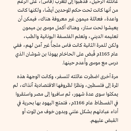
عائلته الرحيل، فذهبوا إلى المغرب (فاس)، على الرغم
من أنها كانت تحت حكم الموحدين أيضًا، ولكنها كانت
واعدة، فعائلة ميمون غير معروفة هناك، فيمكن أن
يعيشوا تحت ستار، وهناك أكمل موسى بن ميمون
تعليمه الديني، وتعلم الفلسفة اليونانية والطب،
ولكن للمرة الثانية كانت فاس ملجأً غير آمن لهم، ففي
عام 1165م قُبض على الحاخام يهوذا بن شوشان الذي
درس مع موسى وأُعدم حينها.
مرة أخرى اضطرت عائلته للسفر، وكانت الوجهة هذه
المرة إلى فلسطين، ونظرًا لظروفها الاقتصادية آنذاك، لم
يمكثوا سوى عدة شهور، ثم سافروا إلى مصر واستقروا
في الفسطاط عام 1166م، فتمتع اليهود بها بحرية في
أداء عبادتهم بشكل علني وبدون خوف من الموت أو
القبض عليهم.