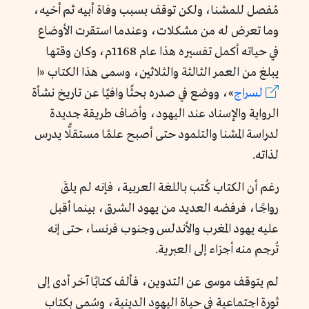
مُفصل للمشنا، ولكن توقف بسبب وفاة أبيه ثم أخيه،
وما تعرض له من مشكلات، وعندما استقرت الأوضاع
في حياته أكمل تفسيره هذا عام 1168م، وكان وقتها
يبلغ من العمر الثالثة والثلاثين، وسمى هذا الكتاب «ا
لسراج
»، ووضع في صدره بحثًا وافيًا عن تاريخ نشأة
الرواية والإسناد عند اليهود، وأضاف طريقة جديدة
لدراسة المشنا والتلمود حتى أصبح علمًا مستقلًّا يدرس
لذاته.
رغم أن الكتاب كُتب باللغة العربية، فإنه لم يلقَ
رواجًا، فرفضه العديد من يهود الشرق، بينما أقبل
عليه يهود المغرب والأندلس وجنوب فرنسا، حتى إنه
تُرجم منه أجزاء إلى العبرية.
لم يتوقف موسى عن التدوين، فألف كتابًا آخر أدى إلى
ثورة اجتماعية في حياة اليهود الدينية، وسُمي بكتاب