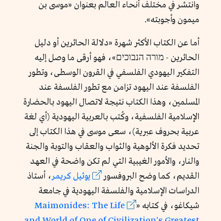
وانتشر في مختلف أنحاء العالم بعنوان «موسى بن
ميمون وأجوبته».
أما عن الكتاب الأكثر شهرة «دلالة الحائرين أو دليل
الحائرين - מורה הנבוכים»، فهو أرقى ما وصل إليه
التفكير اليهودي الفلسفي في القرون الوسطى، وتطور
الفلسفة عند اليهود تزامن مع تطور الفلسفة عند
المسلمين، وهذا الكتاب نتيجة لاتصال اليهود بالحضارة
الإسلامية الفلسفية، وكُتب بالعربية اليهودية (أي لغة
عربية بحروف عبرية)، سعى موسى في هذا الكتاب إلى
تحديد فكرة الألوهية والثواب والعقاب والتوبة والجنة
والنار، والأمور الغيبية التي لم تكن واضحة في العهد
القديم، كما وضح البروفسور
يوئيل كريمر
، أستاذ
الدراسات الإسلامية والفلسفة اليهودية في جامعة
شيكاغو، في كتابه «
Maimonides: The Life
and World of One of Civilization's Greatest