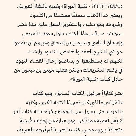
«משנה התורה – تثنية التوراة» وكتبه باللغة العبرية،
ويعتبر هذا الكتاب مصنفًا مستمدًّا من التلمود
وشروحه وهوامشه، واستغرق العمل عليه مدة عشر
سنوات، من قبل هذا الكتاب حاول سعديا الفيومي
وإسحاق الفاسي وسليمان بن إسحاق وغيرهم أن يضعوا
حواشي للشرح المعقد والغامض للتلمود والمشنا،
لكنهم لم يستطيعوا أن يساعدوا رجال القضاء اليهود
في وضع التشريعات، ولكن فعلها موسى بن ميمون من
خلال كتاب «تثنية التوراة».
نشر كتابًا آخر قبل الكتاب السابق، وهو كتاب
«الفرائض» الذي كان تمهيدًا لكتابه الكبير، وكتبه
بالعربية حتى يسهل على الجماهير قراءته. له كتاب آخر
لا يقل أهمية عما ذُكر، وهو عبارة عن إجابات لأسئلة
متعلقة بيهود مصر، كُتب بالعربية ثم تُرجم للعبرية،