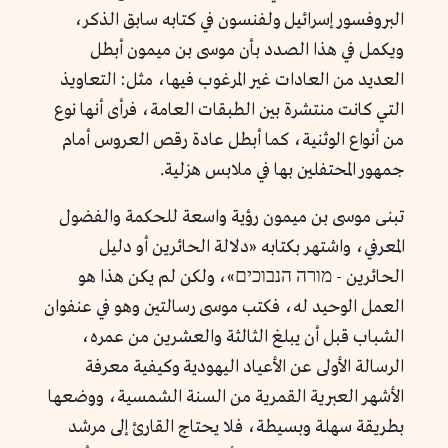
البروفسور إسرائيل ولفنسون في كتابه سابق الذكر،
ويكمل في هذا الصدد بأن موسى بن ميمون أبطل
العديد من العادات غير المرغوب فيها، مثل: التعاويذ
التي كانت منتشرة بين الطبقات العامة، فرأى أنها نوع
من أنواع الوثنية، كما أبطل عادة رقص العروس أمام
جمهور المحتفلين بها في ملابس هزلية.
تبنى موسى بن ميمون رؤية واسعة للحكمة والفضول
المعرفي، واشتهر بكتابه «دلالة الحائرين أو دليل
الحائرين - מורה הנבוכים»، ولكن لم يكن هذا هو
العمل الوحيد له، فكتب موسى رسالتين وهو في عنفوان
الشباب قبل أن يبلغ الثالثة والعشرين من عمره،
الرسالة الأولى عن الأعياد اليهودية وكيفية معرفة
الأشهر العبرية القمرية من السنة الشمسية، ووضعها
بطريقة سهلة وبسيطة، فلا يحتاج القارئ إلى مرشد