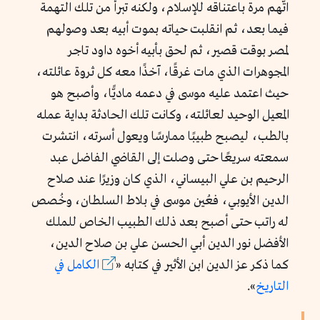
اتُّهم مرة باعتناقه للإسلام، ولكنه تبرأ من تلك التهمة
فيما بعد، ثم انقلبت حياته بموت أبيه بعد وصولهم
لمصر بوقت قصير، ثم لحق بأبيه أخوه داود تاجر
المجوهرات الذي مات غرقًا، آخذًا معه كل ثروة عائلته،
حيث اعتمد عليه موسى في دعمه ماديًّا، وأصبح هو
المعيل الوحيد لعائلته، وكانت تلك الحادثة بداية عمله
بالطب، ليصبح طبيبًا ممارسًا ويعول أسرته، انتشرت
سمعته سريعًا حتى وصلت إلى القاضي الفاضل عبد
الرحيم بن علي البيساني، الذي كان وزيرًا عند صلاح
الدين الأيوبي، فعُين موسى في بلاط السلطان، وخُصص
له راتب حتى أصبح بعد ذلك الطبيب الخاص للملك
الأفضل نور الدين أبي الحسن علي بن صلاح الدين،
كما ذكر عز الدين ابن الأثير في كتابه «
الكامل في
التاريخ
».