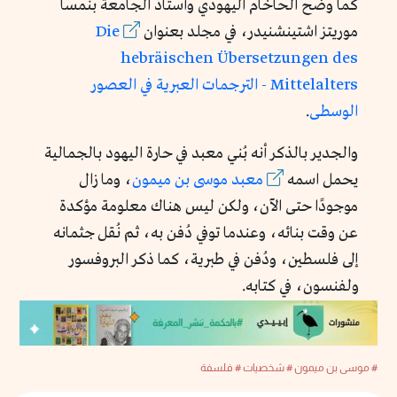
كما وضح الحاخام اليهودي وأستاذ الجامعة بنمسا
موريتز اشتينشنيدر، في مجلد بعنوان
Die
hebräischen Übersetzungen des
Mittelalters - الترجمات العبرية في العصور
الوسطى
.
والجدير بالذكر أنه بُني معبد في حارة اليهود بالجمالية
يحمل اسمه
معبد موسى بن ميمون
، وما زال
موجودًا حتى الآن، ولكن ليس هناك معلومة مؤكدة
عن وقت بنائه، وعندما توفي دُفن به، ثم نُقل جثمانه
إلى فلسطين، ودُفن في طبرية، كما ذكر البروفسور
ولفنسون، في كتابه.
# موسى بن ميمون
# شخصيات
# فلسفة