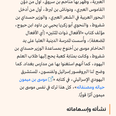
العبرية، وظهر بها مناحم بن سروق، أول من دوَّن
القاموس العبري، ودوناش بن لبرط، أول من أدخل
البحور العربية في الشعر العبري، والوزير حسداي بن
شفروط، والنحوي أبو زكريا يحيي بن داود ابن حيوج،
مؤلف كتاب «الأفعال ذوات المثلين» (أي الأفعال
المضعفة)، وأُسست المدرسة الدينية العليا على يد
الحاخام موسى بن أخنوخ بمساعدة الوزير حسداي بن
شفروط، وكانت بمثابة كعبة يحج إليها طلاب العلم
اليهود، كما أنهم استغنوا بها عن مدارس بغداد. كما
وضح لنا البروفسور إسرائيل ولفنسون، المستشرق
اليهودي الإسرائيلي، في كتابه «
موسى بن ميمون
حياته ومصنفاته
»، كل هذا ترك في نفس موسى بن
ميمون أثرًا قويًّا.
نشأته وإسهاماته