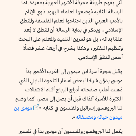
لكي يفهم طريقة معرفة الأشهر العبرية بمفرده. أما
الرسالة الثانية فوضعها لعلماء اليهود ذوي الإلمام
بالأدب العربي الذين احتاجوا لعلم الفلسفة والمنطق
الإسلامي، ويذكر في بداية الرسالة أن المنطق لا يُعد
علمًا بذاته، بل هو تمرين التلميذ والمعلم على البحث
وتنظيم التفكير، وهكذا يشرح في أربعة عشر فصلًا
أسس المنطق الإسلامي.
وقبل هجرة أسرة ابن ميمون إلى المغرب الأقصى بدأ
موسى يدوَّن شرحًا لبعض أسفار التلمود البابلي الذي
ذهبت أغلب صفحاته أدراج الرياح أثناء الانتقالات
الكثيرة للأسرة آنذاك قبل أن يصل إلى مصر، كما وضح
لنا البروفسور إسرائيل ولفنسون في كتابه «
موسى بن
ميمون حياته ومصنفاته
».
يكمل لنا البروفسور ولفنسون أن موسى بدأ في تفسير