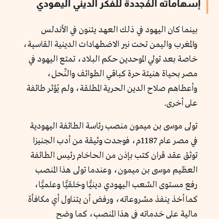
إسهاماته المُجددة للفكر الديني اليهودي
بينما كان اليهود في ذلك العهد يئنون في الأندلس
والمغرب واليمن تحت نير الاضطهادات الدينية القاسية،
خاصة بعد تولي الموحدين حكم البلاد، تمتع اليهود في
مصر بحياة هنيئة حرة كباقي الطوائف والنِّحل،
وأعطاهم صلاح الدين الحرية المطلقة، ولم يُؤثر طائفة
على أخرى.
تولى موسى بن ميمون منصب رئاسة الطائفة اليهودية
في مصر عام 1187م، فوجدت وثيقة من أدب الجنيزا
توثق عقد قران كتب بإذن من الحاخام رئيس الطائفة
العظيم موسى بن ميمون، وعندما تولى هذا المنصب
رفع مستوى الشعب اليهودي دينيًّا وخلقيًّا وعلميًّا،
كما أخذ ينفذ مشروعاته، ورفض أن يتناول أي مكافأة
مالية على خدماته في هذا المنصب، كما وضح