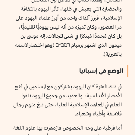
الشامل، وهكذا كدأب أي تفاعل بين الشخص
والحضارة التي يعيش في ظلها، تأثر اليهود بالثقافة
الإسلامية، فبرز آنذاك واحد من أبرز علماء اليهود على
مر العصور، وكان تميزه من أنه ليس يهوديًّا تقليديًّا،
بل كان مُجددًا مُبتكرًا في شتى المجالات. إنه موسى بن
ميمون الذي اشتهر برمبام רמבּ״ם (وهو اختصار لاسمه
بالعبرية).
الوضع في إسبانيا
في تلك الفترة كان اليهود يشتركون مع المسلمين في فتح
الأمصار الأندلسية، والعديد من جموع اليهود تلقوا
العلم في المعاهد الإسلامية العليا، حتى نبغ منهم رجال
فلاسفة وأطباء وشعراء.
أما قرطبة على وجه الخصوص فازدهرت بها علوم اللغة