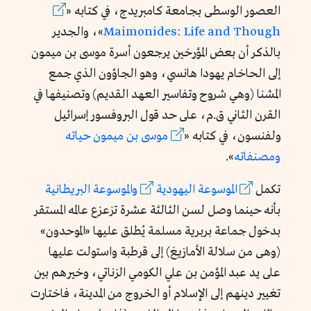
العصور الوسطى بجامعة كامبريدج، في كتابه «
Maimonides: Life and Though
»، والجدير
بالذكر أن بعض المؤرخين يرجعون أسرة موسى بن ميمون
إلى الحاخام يهودا هانسي، وهو الجاؤون الذي جمع
المشنا (وهي شروح وتفاسير العهد القديم) وتصنيفها في
القرن الثاني ق.م، على حد قول البروفسور إسرائيل
ولفنسون، في كتابه «
موسى بن ميمون حياته
ومصنفاته
».
تكمل
الموسوعة اليهودية
والموسوعة البريطانية
بأنه حينما وصل لسن الثالثة عشرة تزعزع عالمه المستقر
بدخول جماعة بربرية مسلمة يُطلق عليها «الموحدون»
(وهى من سلالة الأمازيغ) إلى قرطبة واستولت عليها
على يد عبد المؤمن بن علي الكومي الزناتي، وخيرهم بين
تغيير دينهم إلى الإسلام أو الخروج من المدينة، فاختارت