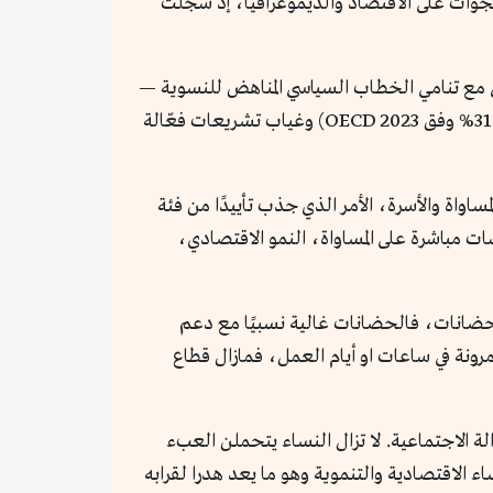
فجوات على الاقتصاد والديموغرافيا، إذ سجلت
ي مع تنامي الخطاب السياسي المناهض للنسوية —
في تعميق الفجوة بين الجنسين في سوق العمل والمجتمع. رفض الحكومة تبني إصلاحات جذرية لمعالجة فجوة الأجور (31.5% وفق OECD 2023) وغياب تشريعات فعّالة
 بإلغاء وزارة المساواة والأسرة، الأمر الذي جذب تأييدًا من فئة
سات مباشرة على المساواة، النمو الاقتصادي،
مدفوعة للأمهات، إجازة الأب غالبًا 3–10 أيام فقط، ولا دعم للحضانات، فالحضانات غالية نسبيًا مع دعم
مرونة في ساعات او أيام العمل، فمازال قطاع
لة الاجتماعية. لا تزال النساء يتحملن العبء
ء الاقتصادية والتنموية وهو ما يعد هدرا لقرابه