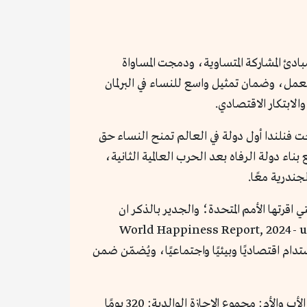
ادئ المشاركة المتساوية، ودمجت المساواة
لعمل، وضمان تمثيل واسع للنساء في البرلمان
لابتكار الاقتصادي.
 في فنلندا ليس وليد اللحظة، بل جزء متجذر في تاريخها السياسي والاجتماعي. فمنذ عام 1906 أصبحت فنلندا أول دولة في العالم تمنح النساء حق
ناء دولة الرفاه بعد الحرب العالمية الثانية،
جندرية معًا.
ا في مؤشر اهداف التنمية المستدامة (SDG index 2023) محققه الأهداف ال 17 للتنمية التي اقرتها الأمم المتحدة؛ والجدير بالذكر ان
اة الجندرية هي الهدف السادس بين الأهداف السبعة عشر، كما تصدرت المركز الأول في مؤشر السعادة العالمي (World Happiness Report, 2024- un
هدف إلى تحقيق نمو مستدام اقتصاديًا وبيئيًا واجتماعيًا، ويُضمّن ضمن
قامت فنلندا بإصلاح قانون الإجازات الوالدية (إجازات الأبوة والأمومة المشتركة) بالكامل سنة 2022 ليصبح أكثر عدلًا بين الأب والأم: مجموع الإجازة الوالدية: 320 يومًا