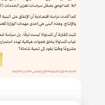
7%. كما توصي بصقل سياسات تعزيز الخدمات (الحضانة، إجازات الوالدين، تحسين التوازن بين العمل والحياة).
كما أكدت دراسة اقتصادية أن الإنفاق على البنية ا
والإنتاج. وهذه البنى هي إحدى مهمات الوزارة المعنية
تثبت المقارنة أن المساواة ليست ترفًا، بل سياسة 
غياب المساواة يخلق فجوات هيكلية تهدد استمرار
مشروعًا وطنيًا يقود إلى تنمية شاملة؟
# فنلندا
# كوريا الجنوبية
# النوع الجنسي
# الجندر
# التنمية