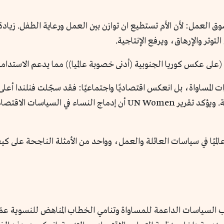
 العمل: لأن الأم تستطيع ان توازن بين العمل ورعاية الطفل. زيادة 
لتوتر والإرهاق، ويرفع الإنتاجية.
 (على عكس كوريا الجنوبية (أدنى خصوبة عالميا)) مما يدعم الاستدامة
ت المساواة، بل انعكس اقتصاديًا واجتماعيًا: فقد سجّلت فنلندا أ
في الدخل، وارتفعت نسب الثقة بالمؤسسات العامة. ويؤكد تقرير N Women
الميًا في سياسات العائلة والعمل، وواحد من الأمثلة الناجحة على كيف
فغياب السياسات الداعمة للمساواة وتنامي الخطاب المناهض للنسوية 