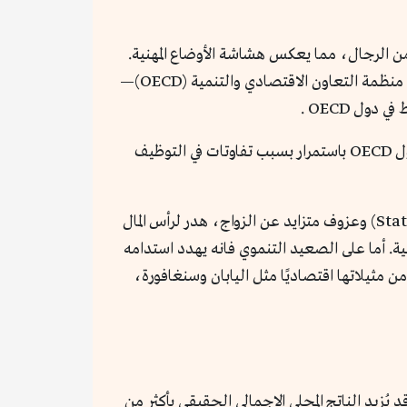
 قطاع العمل في كوريا الجنوبية، حوالي 46% من العاملات فتيات يعملن بعقود غير دائمة، مقارنة بـ30% من الرجال، مما يعكس هشاشة الأوضاع المهنية.
هشاشة وظيفية للنساء تصعب من توازنهم بين العمل والأسرة. كما ان كوريا لديها أكبر فجوة في الأجور بين الجنسين في منظمة التعاون الاقتصادي والتنمية (OECD)—
مؤشر «السقف الزجاجي» الذي تصدره صحيفة ذا إيكونوميست The Economist يصنف كوريا في المراتب الأدنى بين دول OECD باستمرار بسبب تفاوتات في التوظيف
أدى ذلك إلى وصول كوريا الجنوبية إلى أدنى معدل عالمي للمواليد عند 0.72 مولود لكل امرأة وفق (Statistics Korea 2023) وعزوف متزايد عن الزواج، هدر لرأس المال
ة. أما على الصعيد التنموي فانه يهدد استدامه
ة يضع كوريا في مرتبة أدنى من مثيلاتها اقتصاديًا مثل اليابان وسنغافورة،
 مديرة صندوق النقد الدولي (IMF) إلى أن رفع مشاركة النساء في القوى العاملة إلى مستوى الرجال بحلول 2035 قد يُزيد الناتج المحلي الإجمالي الحقيقي بأكثر من