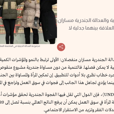
ية والعدالة الجندرية مساران
لعلاقة بينهما جدلية لا
مجموعة العدالة الجيلية في العاصمة الفنل
الة الجندرية مساران منفصلان: الأولى ترتبط بالنمو والمؤشرات الكمية، 
جدلية لا يمكن فصلها. فالتنمية من دون مساواة جندرية مشروع منقوص
طاب نظري بلا أدوات للتطبيق. إن تمكين المرأة والمساواة بين الجنسي
بينما يؤدي تجاهل هذا الجانب إلى فجوات في سوق العمل وتراجع في الم
وفقًا لتقارير برنامج الأمم المتحدة الإنمائي (UNDP 2023)، فإن الدول التي تقل فيها الفجوة 