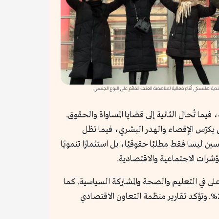
ندية هلنسكي أثناء فعالية لمناهضة العنف القائم على النوع الجنسي
فيما تُحال الثانية إلى قضايا المساواة والحقوق.
 يكرّس الإقصاء والهدر البشري، فيما تظل
ن ليسا فقط مطلبًا حقوقيًا، بل استثمارًا تنمويًا
ؤشرات الاجتماعية والاقتصادية.
الجندرية تحقق مؤشرات أعلى في التعليم والصحة والمشاركة السياسية. كما
أشار البنك الدولي (2022) إلى أن سد فجوة مشاركة المرأة في سوق العمل يمكن أن يرفع الناتج العالمي بنسبة تصل إلى 20%. وتؤكد تقارير منظمة التعاون الاقتصادي