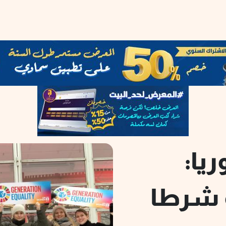
ريا:
ة شرطا