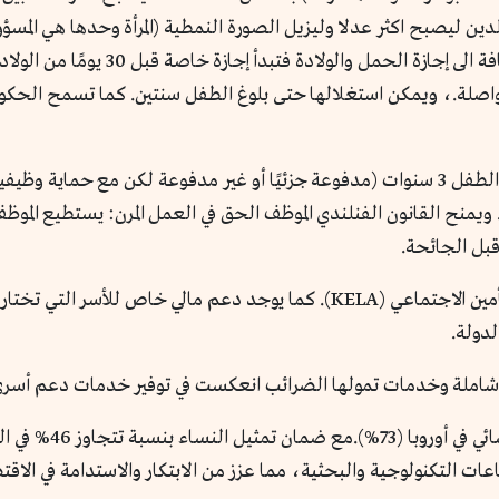
ين ليصبح اكثر عدلا وليزيل الصورة النمطية (المرأة وحدها هي المسؤول
63 يومًا كحد أقصى من أحد الوالدين للآ
واصلة.، ويمكن استغلالها حتى بلوغ الطفل سنتين. كما تسمح الحكوم
كما يمكن لأحد الوالدين البقاء في المنزل حتى بلوغ الطفل 3 سنوات (مدفوعة جزئيًا أو غير م
قبل الجائحة.
الدولة تدفع بدلات إجازة الوالدية عبر مؤسسة التأمين الاجتماعي (KELA). كما يو
دولة.
ية شاملة وخدمات تمولها الضرائب انعكست في توفير خدمات دعم أسر
تعد فنلندا كذلك من أ