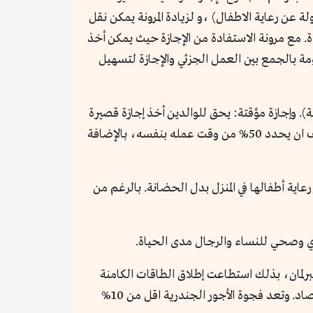
ة عن رعاية الاطفال) ،و لزيادة المرونة يمكن نقل
خر. بالإضافة الى إجازة الحمل والولادة فتبدأ إجازة خاصة قبل 30 يومًا من الولادة. مع مرونة الاستفادة من الإجازة حيث يمكن أخذ
ة بالجمع بين العمل الجزئي والإجازة لتسهيل
دفوعة لكن مع حماية وظيفية). وإجازة مؤقتة: يحق للوالدين أخذ إجازة قصيرة
لرعاية طفل مريض دون خوف من فقدان الوظيفة. ويمنح القانون الفنلندي الموظف الحق في العمل المرن: يستطيع الموظف ان يحدد 50% من وقت عمله بنفسه، بالإضافة
جد دعم مالي خاص للأسر التي تختار رعاية أطفالها في المنزل بدل الحضانة. بالرغم من
ي وصحي للنساء والرجال مدى الحياة.
على معدلات التوظيف النسائي في أوروبا (73%).مع ضمان تمثيل النساء بنسبة تتجاوز 46% في البرلمان، بذلك استطاعت إطلاق الطاقات الكامنة
لنصف المجتمع. كما شجّعت مشاركة المرأة في القطاعات التكنولوجية والبحثية، مما عزز من الابتكار والاستدامة في الاقتصاد. وتعد فجوة الأجور الجندرية اقل من 10%