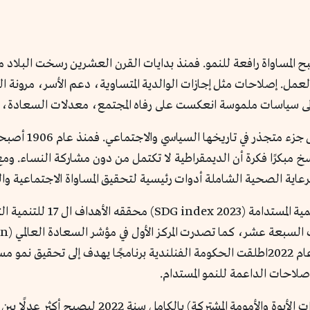
 المساواة رافعة للنمو. فمنذ بدايات القرن العشرين رسخت البلاد مب
عمل. إصلاحات مثل إجازات الوالدية المتساوية، دعم الأسر، مرونة ا
لى سياسات ملموسة انعكست على رفاه المجتمع، معدلات السعادة، وا
الاهتمام بالمساواة
خ مبكرًا فكرة أن الديمقراطية لا تكتمل من دون مشاركة النساء. ومع ب
لرعاية الصحية الشاملة أدوات رئيسية لتحقيق المساواة الاجتماعية وال
احتلت فنلندا المركز الأول عالمي
المساو
SDSN) لسبع سنوات متتالية 2018-2024. ففي عام 2022اطلقت الحكومة الفنلندية برنامجًا ي
إصلاحات الداعمة للنمو المستدام.