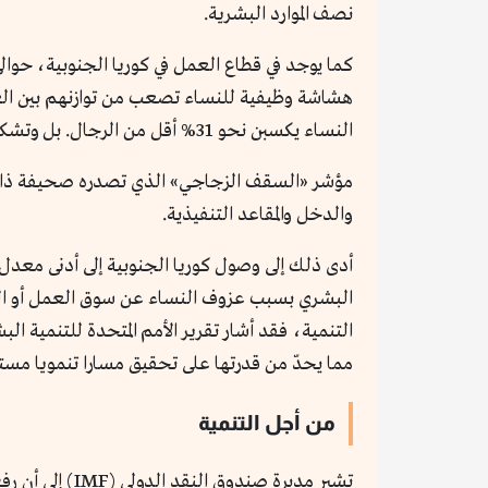
نصف الموارد البشرية.
النساء يكسبن نحو 31% أقل من الرجال. بل وتشكل النساء حوالي 19.1% من أعضاء الجمعية الوطنية، أقل من المتوسط في دول OECD .
والدخل والمقاعد التنفيذية.
البشري بسبب عزوف النساء عن سوق العمل أو الهجر
مما يحدّ من قدرتها على تحقيق مسارا تنمويا مستد
من أجل التنمية