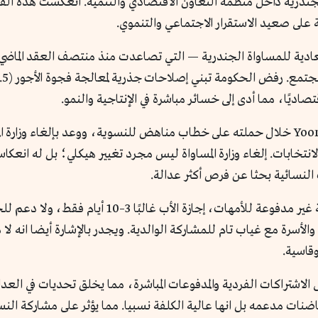
 الجندرية داخل منظمة التعاون الاقتصادي والتنمية. انعكست هذه ال
على صعيد الاستقرار الاجتماعي والتنموي.
لمعادية للمساواة الجندرية — التي تصاعدت منذ منتصف العقد الماض
صاديًا، مما أدى إلى خسائر مباشرة في الإنتاجية والنمو.
اعتمد الرئيس السابق يون سوك-يول Yoon Suk-yeol خلال حملته على خطاب مناهض للنسوية، ووعد
لانتخابات. إلغاء وزارة المساواة ليس مجرد تغيير هيكلي؛ بل له انعكا
النسائية بحثا عن فرص أكثر عدالة.
تعتمد كوريا الجنوبية نظام اجازات والدية يقر سنة غير 
أسرة مع غياب تام للمشاركة الوالدية. ويجدر بالإشارة أيضا انه لا 
قاسية.
الاشتراكات الفردية والمدفوعات المباشرة، مما يخلق تحديات في العدا
اضنات مدعمه بل انها عالية الكلفة نسبيا. مما يؤثر على مشاركة النسا