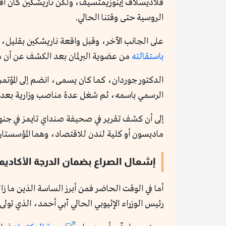
فلاديسلاف إينوزيمتسيف، ولكن ناريشكين كان أفضل
الروسية حتى وقتنا الحالي.
على الجانب الآخر، وقبل واقعة ناريشكين بقليل، 
باستقالته
من عضوية البرلمان بعد الكشف عن أن مؤه
الدكتور جوردان، كما كان يسمى، انضم إلى المؤتمر
الرسمي باسمه، ثم شغل عدة مناصب وزارية بعد انتهاء حكم الأ
إلى أن كشف تقرير في صحيفة صنداي تايمز في جنو
ماديسون أو كلية لندن للاقتصاد، وهما المؤسستان ال
إشعال الصراع بضمان الدرجة الأكاديم
أما في الوقت الحاضر فمن أبرز الساسة الذين ما زا
رئيس الوزراء الإثيوبي الحالي آبي أحمد، الذي تولى الح