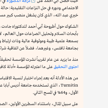
حيث حصل آبي أحمد على
درجة الدكتوراه
الاجتماعي ودوره في حل النزاعات التقليدية: حالة ال
خيري عبد الله، الذي كان يشغل منصب كبير مستش
الشكوك حول أطروحة آبي أحمد للدكتوراه جاءت 
بأبحاث السلام وتحليل الصراعات حول العالم، لا 
بسمعة علمية طيبة وموثوقية عالية وذات ارتباط وث
بجامعة تافتس، وغيرهما، فضلاً عن اتفاقية شراكة
منذ ما يزيد عن عام تقريباً نشرت المؤسسة تحقيقا
احتوى التحقيق
على ما اعتبرته المؤسسة «أدلة كافي
من هذه الأدلة أنه بعد إجراء اختبار لنسبة الاقتبا
الأول، و64% في المسح الثاني.