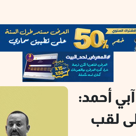
بي أحمد:
لى لقب