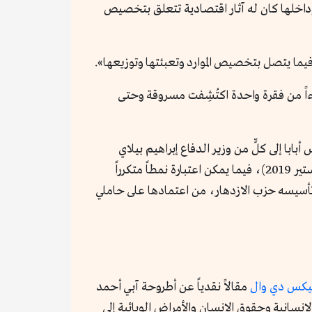
 وداخلها كان له آثار اقتصادية تتعلق بتخصيص
 فيما يتصل بتخصيص الموارد وتعبئتها وتوزيعها».
اً من فقرة واحدة اكتُشِفت مسروقة وحتى
 إلى كلٍّ من وزير الدفاع إبراهيم بيلاي
(ماجستير 2007)، بالإضافة إلى قيادات في حزب الازدهار مثل تاكيلي أوما (ماجستير 2014)، وداغماويت موجيس (ماجستير 2019)، فيما يمكن اعتبارة نمطاً متكرراً
وتأسيسه حزب الازدهار، من اعتمادها على حاملي
يكس دي وال
مقالاً نقدياً عن أطروحة آبي أحمد
نسانية وحقوق الإنسان والأمراض الوبائية إلى