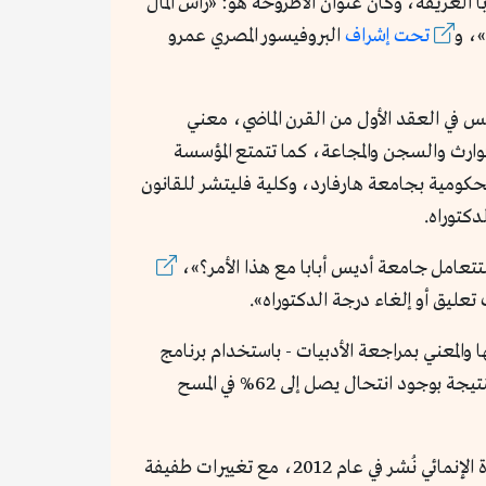
لسلام والأمن IPSS بجامعة أديس أبابا العريقة، وكان عنوان الأطروحة هو: «رأس المال
»، و
تحت إشراف
البروفيسور المصري عمرو
في العقد الأول من القرن الماضي، معني
وارث والسجن والمجاعة، كما تتمتع المؤسسة
لحكومية بجامعة هارفارد، وكلية فليتشر للقانون
كتوراه.
تتعامل جامعة أديس أبابا مع هذا الأمر؟»،
 تعليق أو إلغاء درجة الدكتوراه».
 والمعني بمراجعة الأدبيات - باستخدام برنامج
Turnitin، الذي تستخدمه جامعة أديس أبابا عادة في فحص أطروحات الماجستير والدكتوراه المقدمة للمنح، جاءت النتيجة بوجود انتحال يصل إلى 62% في المسح
على سبيل المثال، باستثناء السطرين الأولين، الصفحة 43 من الأطروحة منسوخة بالكامل من تقرير لبرنامج الأمم المتحدة الإنمائي نُشر في عام 2012، مع تغييرات طفيفة