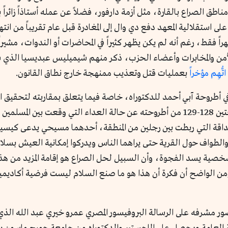
اطق الصراع بالقارة، مثل أزمة دارفور، فضلاً عن عمله أستاذاً زائر
على استقلالية المعهد دفع دي وال إلى المغادرة قبل عام تقريباً من ا
 انتهاء آبي أحمد من إنجاز أطروحته في 26 شهراً فقط، رغم أنه لم يكن يظهر كثيراً في المحاضرات 
أمن والمخابرات وأعضاء الحزب، ذكر منهم شيميليس عبديسيا الذي س
اتُّهِم مؤخراً
بعمليات قتل وتعذيب ممنهجة خارج نطاق القانون.
أطروحة آبي أحمد للدكتوراه، خاصة فيما يتعلق بمقاربته لتحقيق الس
الشخصية، عبر حكاية ذكرها آبي أحمد في الصفحتين 128-129 من أطروحته عن حالة العداء
صداقة التي ربطت بين رجلين من المنطقة، أحدهما مسيحي يدعى كيس
الطواف حول القرية حتى يراهما الناس ويدركوا إمكانية العيش بسلام 
شخصية يسد الفجوة، وأن السبيل لحل الصراع هو إقامة المزيد من هذه 
ن الواضح أن فكرة أن هذا هو ما صنع السلام ليست فرضية أكاديمية 
ور مشرفه على الرسالة البروفيسور المصري عمرو خيري عبد الله الذي 