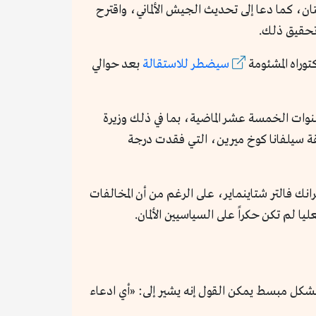
ان، كما دعا إلى تحديث الجيش الألماني، واقترح
 تحقيق ذلك.
وراه المشئومة
سيضطر للاستقالة
بعد حوالي
وات الخمسة عشر الماضية، بما في ذلك وزيرة
2013، ونائبة رئيس البرلمان الأوروبي السابقة سيلفانا كوخ ميرين، التي فقدت درجة
انك فالتر شتاينماير، على الرغم من أن المخالفات
ا لم تكن حكراً على السياسيين الألمان.
تخصصة، ولكن بشكل مبسط يمكن القول إنه يشير إلى: «أي ادعاء