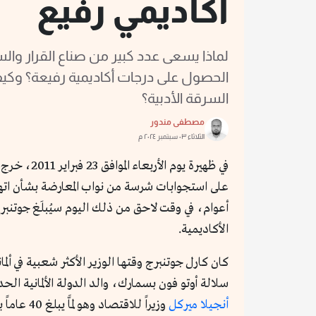
أكاديمي رفيع
لماذا يسعى عدد كبير من صناع القرار وال
الحصول على درجات أكاديمية رفيعة؟ وك
السرقة الأدبية؟
مصطفى مندور
الثلاثاء ٠٣ سبتمبر ٢٠٢٤ م
في ظهيرة 
على استجوابات شرسة من نواب المعارضة بشأن اتهاما
أعوام، في وقت لاحق من ذلك اليوم سيُبلَغ جوتن
الأكاديمية.
سلالة أوتو فون بسمارك، والد الدولة الألمانية الحديثة
أنجيلا ميركل
وزيراً ل