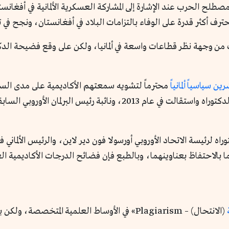
لح الحرب عند الإشارة إلى المشاركة العسكرية الألمانية في أفغانست
رف أكثر قدرة على الوفاء بالتزامات البلاد في أفغانستان، ونجح في
 من وجهة نظر قطاعات واسعة في ألمانيا، ولكن على وقع فضيحة الدكت
ن سياسياً ألمانياً
محترماً لتشويه سمعتهم الأكاديمية على مدى السن
التعليم السابقة أنيت شافان، التي فقدت درجة الدكتوراه واستقالت في عام 
 لرئيسة الاتحاد الأوروبي أورسولا فون دير لاين، والرئيس الألماني فر
 بالاحتفاظ بعناوينهما، وبالطبع فإن فضائح الدرجات الأكاديمية العلي
(الانتحال) – Plagiarism» في الأوساط العلمية الم