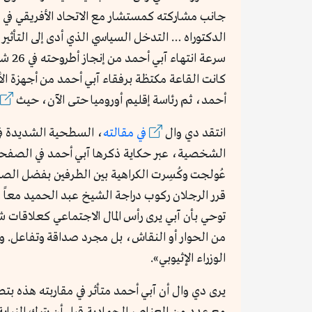
جانب مشاركته كمستشار مع الاتحاد الأفريقي في من
الدكتوراه … التدخل السياسي الذي أدى إلى التأثير 
سرعة
كانت القاعة مكتظة برفقاء آبي أحمد من أجهزة ال
أحمد، ثم رئاسة إقليم أوروميا حتى الآن، حيث
انتقد دي وال
في مقالته
، السطحية الشديدة في 
عُولجت وكُسِرت الكراهية بين الطرفين بفضل ال
قرر الرجلان ركوب دراجة الشيخ عبد الحميد معاً و
توحي بأن آبي يرى رأس المال الاجتماعي كعلاقات 
من الحوار أو النقاش، بل مجرد صداقة وتفاعل. وم
الوزراء الإثيوبي».
يرى دي وال أن آبي أحمد متأثر في مقاربته هذه بتص