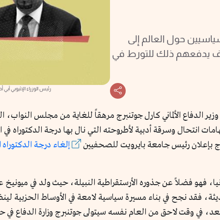
سياسيين حول العالم إلى
يف يدفعهم ذلك للتورط في
رئيس الوزراء الإثيوبي آبي أ
يوم الأربعاء الموافق 23 فبراير 2011، خرج وزير الدفاع الألماني كارل جوتنبرج مرهقاً للغاي
ت انتحال وسرقة أدبية لأطروحته التي نال بها درجة الدكتوراه في القا
برج بإعلان رئيس جامعة بايرويت للصحفيين
إلغاء درجة الدكتوراه ا
، فقد نجح في بناء مسيرة سياسية لامعة في الأوساط الحزبية لينضم في عام 009
لاقتصاد وهو لمَّا يبلغ 40 عاماً بعد، في وقت لاحق من العام نفسه سيتولى جوتنبرج وزارة 