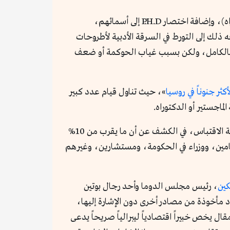
ويسعى عدد كبير من صناع القرار والسياسيين حول العالم إلى الحصول على درجات أكاديمية رفيعة (ماجستير، دكتوراه)، وإضافة اختصار P.H.D إلى أسمائهم،
ذلك إلى التورط في السرقة الأدبية لأطروحات
ي بالكامل، ولكن بسبب غياب الحوكمة أو ضعف
ثر جنوناً في روسيا
»، حيث تناول قيام عدد كبير
اجستير أو الدكتوراه.
، وباستخدام برامج تحديد نسبة الاقتباس، في الكشف عن أن ما يقرب من 10%
مين، ووزراء في الحكومة، ومستشارين، وغيرهم
ين
، رئيس مجلس الدوما وأحد رجال بوتين
 مأخوذة من مصادر أخرى دون الإشارة إليها،
ال يخص خبيراً اقتصادياً ليبرالياً صريحاً يدعى