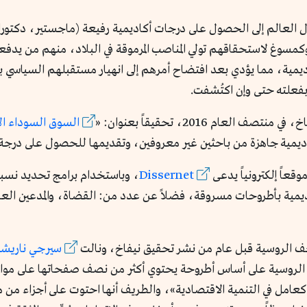
مسوغ لاستحقاقهم تولي المناصب المرموقة في البلاد، منهم من يدفعه 
اديمية، مما يؤدي بعد افتضاح أمرهم إلى انهيار مستقبلهم السياس
بفعلته حتى وإن اكتُشفت.
عام 2016، تحقيقاً بعنوان: «
السوق السوداء الأك
يمية جاهزة من باحثين غير معروفين، وتقديمها للحصول على درجة الم
عاً إلكترونياً يدعى
Dissernet
ية بأطروحات مسروقة، فضلاً عن عدد من: القضاة، والمدعين العا
صحف الروسية قبل عام من نشر تحقيق نيفاخ، ونالت
سيرجي ناريشك
ه الروسية على أساس أطروحة يحتوي أكثر من نصف صفحاتها على مواد
 كعامل في التنمية الاقتصادية»، والطريف أنها احتوت على أجزاء من مق