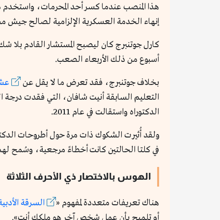
هذا المنصب عندما كسر أحد المحرمات، واستخدم مصط
إنهاء الخدمة العسكرية الإلزامية لصالح جيش محت
كارل جوتنبرج كان ليصبح المستشار القادم بلا شك
أسبوع من ذلك الأربعاء الصعب.
بخلاف جوتنبرج، فقد تعرض ما لا يقل عن
عشري
الدكتوراه واستقالت في عام 2011.
ولقد أُثيرت الشكوك ذات مرة حول أطروحات الدكتوراه
في كلتا الحالتين كانت أخطاءً مرجعية، وسُمح لهما
الهوس بالاختصار ذي الأحرف الثلاثة
هناك تعريفات متعددة لمفهوم «
السرقة الأدبية
أو تلميح بأن عمل شخص آخر هو ملكك أنت».