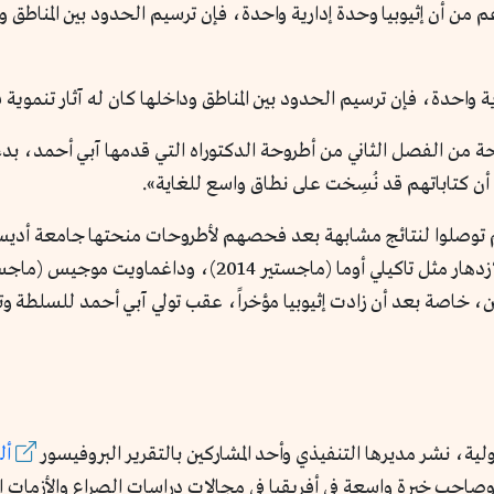
غم من أن إثيوبيا وحدة إدارية واحدة، فإن ترسيم الحدود بين المناطق
رية واحدة، فإن ترسيم الحدود بين المناطق وداخلها كان له آثار تنموية
من الفصل الثاني من أطروحة الدكتوراه التي قدمها آبي أحمد، بدء
 كتاباتهم قد نُسِخت على نطاق واسع للغاية».
توصلوا لنتائج مشابهة بعد فحصهم لأطروحات منحتها جامعة أديس أبابا
يين، خاصة بعد أن زادت إثيوبيا مؤخراً، عقب تولي آبي أحمد للسلطة 
، نشر مديرها التنفيذي وأحد المشاركين بالتقرير البروفيسور
أل
وصاحب خبرة واسعة في أفريقيا في مجالات دراسات الصراع والأزمات الإ