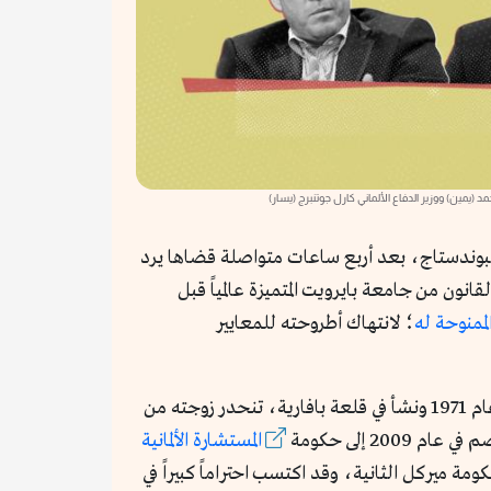
حمد (يمين) ووزير الدفاع الألماني كارل جوتنبرج (يسار)
ة من مجلس النواب، البوندستاج، بعد أربع ساعات متواصلة قضاها يرد
نون من جامعة بايرويت المتميزة عالمياً قبل
لممنوحة له
؛ لانتهاك أطروحته للمعايير
كان كارل جوتنبرج وقتها الوزير الأكثر شعبية في ألمانيا، فهو فضلاً عن جذوره الأرستقراطية النبيلة، حيث ولد في ميونيخ عام 1971 ونشأ في قلعة بافارية، تنحدر زوجته من
2 إلى حكومة
المستشارة الألمانية
الدفاع في حكومة ميركل الثانية، وقد اكتسب احتراماً كبيراً في