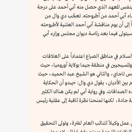
اً بنفس المعهد الذي حصل منه آبي أحمد على درجة
نتهاء آبي أحمد من أطروحته. تعجَّب دي وال من
أو الندوات، مشيراً إلى أن يوم مناقشة آبي أحمد العلنية لأطروحته
يتولى فيما بعد رئاسة ديوان مجلس وزارء آبي
لام في مناطق الصراع اعتماداً على العلاقات
 التي وقعت بين المسلمين والمسيحيين في منطقة جيما بولاية أوروميا، حيث
يس تاجاي، والثاني هو الشيخ عبد الحميد، حيث
بين الأديان، يقول دي وال: «يبدو أن الحكاية
الصداقات. وفي رواية آبي لم يكن هناك الكثير
جادة، لكنها تمنحنا نظرة ثاقبة إلى عقلية رئيس
عمل وكيلاً للنائب العام لفترة، وتولى التحقيق