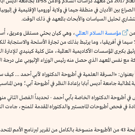
في العام 2017 من معهد دراسات ا
صراع بين الأديان في منطقة جيما في ولاية أوروميا الإقليمية في إثيوبيا
اري تحليل السياسات والأبحاث بالمعهد في ذلك الوقت.
من
مؤسسة السلام العالمي
، وهي كيان بحثي مستقل وعريق، أُسس 
سيما في أفريقيا، وما يرتبط بذلك من تجارة الأسلحة والاستجابة للك
يق بكبرى المؤسسات الأكاديمية العالمية، مثل كلية كينيدي للإدارة ا
 مع نفس المعهد الذي حصل منه رئيس الوزراء الإثيوبي على درجة الد
ً بعنوان: «السرقة العلمية في أطروحة الدكتوراه لآبي أحمد … كيف س
ة لمطالبة جامعة أديس أبابا بإعادة النظر في أطروحة آبي؛ ومن المناسب
س في أطروحة الدكتوراه الخاصة بآبي أحمد - تحديداً الفصل الثاني منها